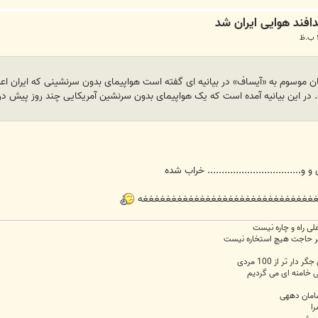
تان موسوم به «آیساف» در بیانیه ای گفته است هواپیمای بدون سرنشینی که ایران ا
ر این بیانیه آمده است که یک هواپیمای بدون سرنشین آمریکایی چند روز پیش در غ
................................ خراب شده
غغغغغغغغغغغغغغغغغغغغغغغغغغغغغغغغغه
علی راه و چاره نیست
 خیر حاجت هیچ استخاره نیست
 تر از 100 مردی
لی خامنه ای می گردیم
سامان دههی
را