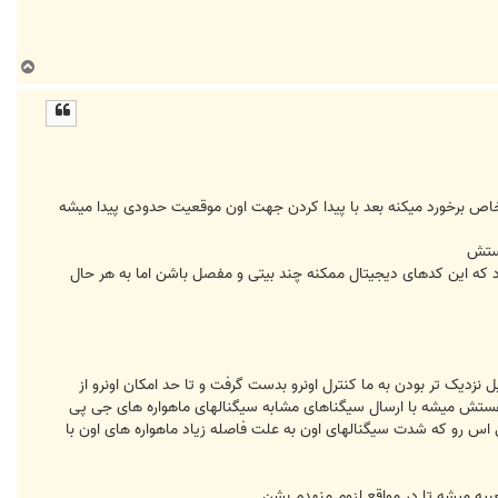
ب
ا
ل
ا
خاص برخورد میکنه بعد با پیدا کردن جهت اون موقعیت حدودی پیدا میشه
هستش
یما کمی به راست گردش کرد و با سیگنال Z به بالا و با سیگنال y مثلا سرعت کم کرد که این کدهای دیجیتال ممکنه چند بیتی و مفصل باشن اما به هر حال
 نزدیک تر بودن به ما کنترل اونرو بدست گرفت و تا حد امکان اونرو از
ستش میشه با ارسال سیگناهای مشابه سیگنالهای ماهواره های جی پی
اس رو که شدت سیگنالهای اون به علت فاصله زیاد ماهواره های اون با
بیه میشه تا در مواقع لزوم منهدم بشن