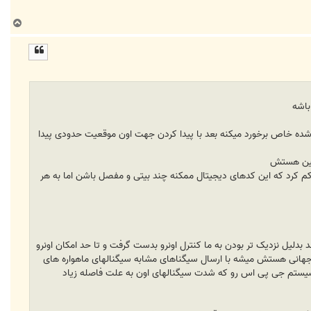
ب
ا
ل
ا
باشه
 شده خاص برخورد میکنه بعد با پیدا کردن جهت اون موقعیت حدودی پیدا
نشین هستش
 شده x هواپیما کمی به راست گردش کرد و با سیگنال Z به بالا و با سیگنال y مثلا سرعت کم کرد که این کدهای دیجیتال ممکنه چند بیتی و مفصل باشن اما به هر
 بدلیل نزدیک تر بودن به ما کنترل اونرو بدست گرفت و تا حد امکان اونرو
جهانی هستش میشه با ارسال سیگناهای مشابه سیگنالهای ماهواره های
 سیستم جی پی اس رو که شدت سیگنالهای اون به علت فاصله زیاد