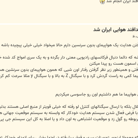
فند ايران انجام شد
ن هدایت یک هواپیمای بدون سرنسین دارم حالا میخواد خیلی خیلی پیچیده باشه
 که دائما دنبال فرکانسهای رادیویی معنی دار بگرده و به یک سری امواج کد شده 
 اسمون هست رو پیدا میکنن
فتی و همینطور زیر نظر گرفتن رفتار اون شیی که همون هواپیمای بدون سرنشین 
بدین ترتیب که با سیگنال کد شده x هواپ
واپیما ما هم داشتیم اون رو جاسوسی میکردیم
ال بلکه با ارسال سیگنالهای کنترل لو رفته که خیلی قویتر از منبع اصلی هستند بدلیل
ان با فرض فعال شدن سیستم هدایت خودکار که وابسته به سیستم موقعیت جهانی ه
طه رو گول زد و موقعیت اشتباهی به اون داد و یا اصلا به کل این سیستم جی پی 
معمولا اینجور تجهیزات سری و فوق پیشرفته در اونها بخشی برای انهدام خودکار تع