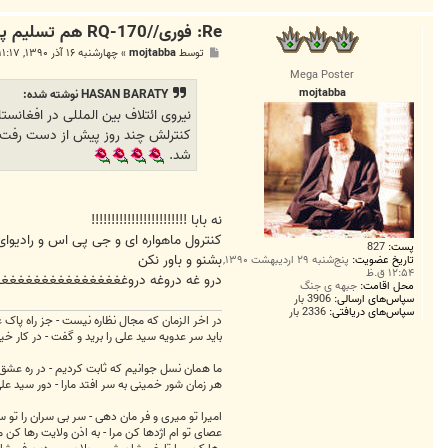
Re: فوری//RQ-170 هم تسلیم پدافند هوایی ایران شد
پ
توسط
mojtabba
»
چهارشنبه ۱۶ آذر ۱۳۹۰, ۱۱:۱۷ ب.ظ
س
Mega Poster
ت
mojtabba
HASAN BARATY نوشته شده:
نیروی ائتلاف بین المللی در افغانس
کنترلش چند روز پیش از دست رفت. د
شد.
نه بابا !!!!!!!!!!!!!!!!!!!!!!!!
کنترول ماهواره ای و جی پی اس و رادیوای و و.
پست:
827
بشنو و باور نکن
تاریخ عضویت:
پنج‌شنبه ۲۹ اردیبهشت ۱۳۹۰,
۱۲:۵۴ ق.ظ
درو غه دروغه دروغغغغغغغغغغغغغغ
محل اقامت:
جبهه ی جنگ
سپاس‌های ارسالی:
3906 بار
سپاس‌های دریافتی:
2336 بار
در اخر الزمان که مجال نظاره نیست - جز راه پاک 
باید سر عدویه سید علی را برید و گفت - در کار
ما همان نسل جوانیم که ثابت کردیم - در ره عشق جگر دار
هر زمان شور خمینی به سر افتد مارا - دور سید ع
امیرا تو میری و فر مان دهی - سر بی سران را تو 
عصای تو ام اژدها کن مرا - به اذن ولایت رها کن م