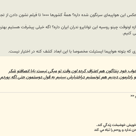
ی سرنگون شده داره؟ همهٔ کشور‌ها ۱۰۰۰ تا فیلم نشون دادن از تجهیزات شون.
زه اونوقت چینو روسیه این توانایرو ندران ایران داره؟ اگه خیلی‌ پیشرفت هستیم به
ی کنیم.
ری که بتونه هواپیما ایستیلت مخصوصا با این ابعاد کشف کنه در اختیار نیست.
 خواب خود پنتاگون هم اعتراف کرده اون وقت تو میگی نیست بابا انصافتو شکر
تو رادارمون دیدیم هم تونستیم دراختیارش ببینیم به قول دوستمون حتی اگه پوردم 
م
<<