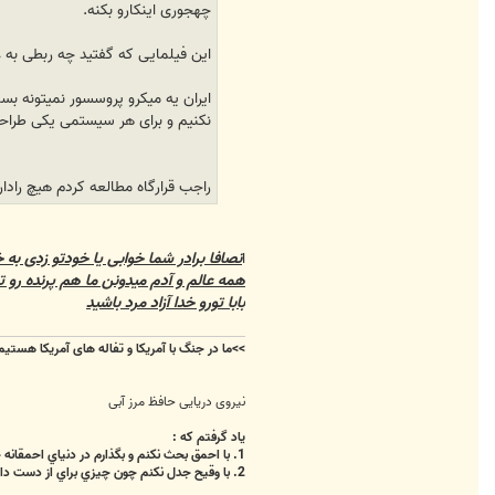
چهجوری اینکارو بکنه.
این فیلمایی که گفتید چه ربطی‌ به عکس این هواپیما
ایران یه میکرو پروسسور نمیتونه بسا
نکنیم و برای هر سیستمی‌ یکی‌ طراح
راجب قرارگاه مطالعه کردم هیچ رادا
ا
نصافا برادر شما خوابی یا خودتو زدی به
همه عالم و آدم میدونن ما هم پرنده رو 
بابا تورو خدا آزاد مرد باشید
>>
ما در جنگ با آمریکا و تفاله های آمریکا هستی
نیروی دریایی حافظ مرز آبی
ياد گرفتم که :
1. با احمق بحث نکنم و بگذارم در دنياي احمقانه خويش خوشبخت زندگي کند.
2. با وقيح جدل نکنم چون چيزي براي از دست دادن ندارد و روحم را تباه مي کند