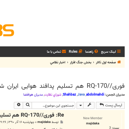
لینک سریع
راهنما
Rules
تماس با ما
صفحه اول تالار
بخش جنگ افزار
اخبار نظامي
فوری//RQ-170 هم تسلیم پدافند هوایی ایران شد
مدیران انجمن:
abdolmahdi
,
Java
,
Shahbaz
,
شوراي نظارت
,
مديران هوافضا
جستجو
جستجوی پی
ارسال پست
Re: فوری//RQ-170 هم تسلیم پدافند هوایی ایران شد
New Member
پ
توسط
majidaka
»
چهارشنبه ۱۶ آذر ۱۳۹۰, ۹:۲۶ ب.ظ
majidaka
س
پست:
3