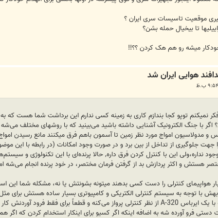
گیری موقعیت تاسیسات سری ایران ؟
ییلیها تا بیخیال حمله بشن؟
خودکار میشه رو هم هک کردن ؟؟!!
کر نمیکنم توپو کجا بندازم کاری به زمینه کسی‌ ندارم این برداشت شما هست که به 
اگر با جنگ الکترونیک آشنایی داشته باشید می‌بینید که با روشهای مختلف می‌شه ا
س و مدولاسیون امواج مورد نظر زمین تا آسمون باهم فرق میکنند مانع رسیدن امو
ن را جهت جلوگیری از تداخل از بین برد و در صورت وجود امکانات (در رابطه با این مو
ین امکانات وجود نداره،ولی‌ این با کنترل کردن فرق داره, حالا پرنده‌ای با این تکنولوژی و
مختصر هستش و اکثر پردازش بد از گرفتن فرمان مختصر، در خود پرنده انجام می‌شه
بار هواپیمای کنترلی را دست کسی‌ بدهند میتونه بشونتش یا نه، مشکله شما این اس
باهاش پرواز می‌کنه دقیقا حس کنه با یک ایرباس A-320 از نظر کنترلی پرواز می‌کنه و قطعا
 دستی‌ فرو آورده شه به اضافه اینکه اگر کسیو برای اینکار استخدام کردن که اگر هم 