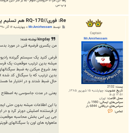
رها کن مرا تا خروشان شوم - بلا بر سر دین فروش
و پ س
Re: فوری//RQ-170 هم تسلیم پدافند هوایی ایران شد
پ
توسط
Mr.Amirhessam
»
چهارشنبه ۱۶ آذر ۱۳۹۰, ۱۱:۲۵ ب.ظ
س
Captain
ت
Mr.Amirhessam
kingday نوشته شده:
من یکسری فرضیه فنی در مورد بدست
فرض کنید یک سیستم گیرنده رادیویی
میشه بدین ترتیب موقعیت یک فرست
بعد شروع میکنن به ضبط سیگنالهای
حال ضبط شدند و در اختیار ما هس
پست:
2132
تاریخ عضویت:
چهارشنبه ۱۵ شهریور ۱۳۸۵,
یعنی در مدت جاسوسی به اصطلاح م
۱۲:۵۱ ق.ظ
محل اقامت:
تهران
سپاس‌های ارسالی:
1980 بار
با این اطلاعات میشه بدون حتی ایجاد
سپاس‌های دریافتی:
6844 بار
ت
از فرستنده اصلیش دورتر کرد و در
تماس:
م
جی پی اس بخش محاسبه موقعیت یا ک
ا
س
ماهواره های اون با سیگنالهای قویتر
M
r
.