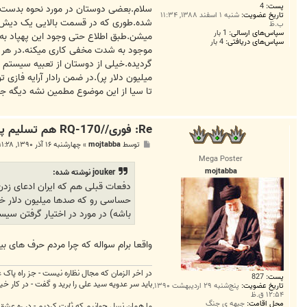
پست:
4
ت
سلام.بعضی دوستان در مورد نحوه بدست گرف
تاریخ عضویت:
شنبه ۱ اسفند ۱۳۸۸, ۱۱:۳۴
شده.طوری که در قسمت بالایی یک دیش برا
ب.ظ
سپاس‌های ارسالی:
1 بار
میشن.طبق اطلاع حتی وجود این پهپاد به 
سپاس‌های دریافتی:
4 بار
موجود به شدت مخفی کاری میکنه.در هر ص
گردیده.خیلی از دوستان از تعبیه سیستم 
میلیون دلار پر).در ضمن رادار آرایه فازی
تا سیا از این موضوع مطمین نشه دیگه جر
Re: فوری//RQ-170 هم تسلیم پدافند هوایی ایران شد
پ
توسط
mojtabba
»
چهارشنبه ۱۶ آذر ۱۳۹۰, ۱۱:۲۸ ب.ظ
س
Mega Poster
ت
mojtabba
jouker نوشته شده:
دفعات قبلی هم که ایران ادعای زد
حساسی رو که صدها میلیون دلار خرج
باشه) در مورد در اختیار گرفتن سیست
واقعا برام سواله که چرا مردم حرف های بی
در اخر الزمان که مجال نظاره نیست - جز راه پاک 
پست:
827
باید سر عدویه سید علی را برید و گفت - در کار
تاریخ عضویت:
پنج‌شنبه ۲۹ اردیبهشت ۱۳۹۰,
۱۲:۵۴ ق.ظ
محل اقامت:
جبهه ی جنگ
ما همان نسل جوانیم که ثابت کردیم - در ره عشق جگر دار