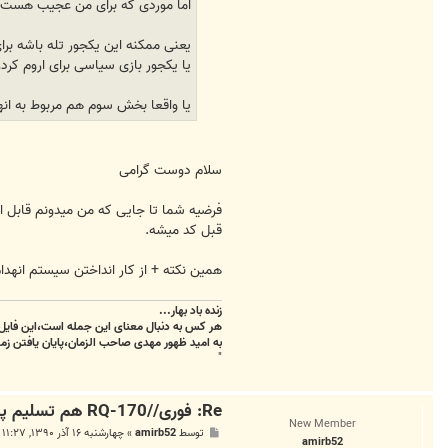
اما موردی که برای من عجیب هست این
A
m
i
یعنی ممکنه این یکجور تله باشه بر
r
یا یکجور بازی سیاسی برای اروم کرد
h
e
s
یا واقعا بخش سوم هم مربوط به ان
s
a
m
سلام دوست گرامی
فرضیه شما تا جایی که من میدونم قابل ا
قبل کد میشه.
همین نکته + از کار انداختن سیستم انهد
زنده باد بهار...
هر کس به دنبال معنای این جمله است،این فایل 
به امید ظهور مهدی صاحب الزمان،پایان یافتن زمس
"
Re: فوری//RQ-170 هم تسلیم پدافند هوایی ایران شد
New Member
پ
توسط
amirb52
»
چهارشنبه ۱۶ آذر ۱۳۹۰, ۱۱:۲۷ ب.ظ
amirb52
س