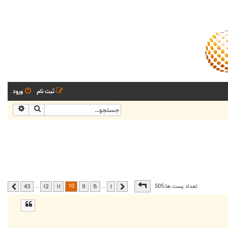
ثبت نام
ورود
جستجو
جستجو
صفحه
10
از
43
10
تعداد پست ها:505
…
…
43
12
11
9
8
1
قبلی
بعدی