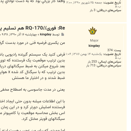
ت
واقعا كار بزرگي بود كه به دست تواناي پدا
تاریخ عضویت:
جمعه ۲۵ شهریور ۱۳۹۰, ۲:۰۰
ب.ظ
سپاس‌های دریافتی:
3 بار
Re: فوری//RQ-170 هم تسلیم پدافند هوایی ایران شد
پ
توسط
kingday
»
چهارشنبه ۱۶ آذر ۱۳۹۰, ۹:۳۸ ب.ظ
س
Major
ت
من یکسری فرضیه فنی در مورد بدست گرفت
kingday
پست:
374
فرض کنید یک سیستم گیرنده رادیویی باشه
تاریخ عضویت:
یک‌شنبه ۱۴ بهمن ۱۳۸۶, ۱:۰۴
ب.ظ
بدین ترتیب موقعیت یک فرستنده که توی
سپاس‌های ارسالی:
253 بار
بعد شروع میکنن به ضبط سیگنالهای دریا
سپاس‌های دریافتی:
713 بار
ضبط شدند و در اختیار ما هستش
یعنی در مدت جاسوسی به اصطلاح مخفی ه
با این اطلاعات میشه بدون حتی ایجاد اختل
فرستنده اصلیش دورتر کرد و در این زم
اس بخش محاسبه موقعیت یا کامپیوتر مربو
سیگنالهای قویتر مختل کرد.
اما موردی که برای من عجیب هست اینه که 