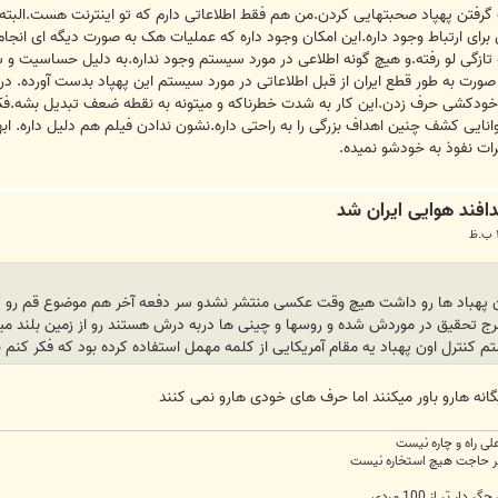
تن پهپاد صحبتهایی کردن.من هم فقط اطلاعاتی دارم که تو اینترنت هست.البته تا ج
ی ارتباط وجود داره.این امکان وجود داره که عملیات هک به صورت دیگه ای انجا
تازگی لو رفته.و هیچ گونه اطلاعی در مورد سیستم وجود نداره.به دلیل حساسیت و
ورت به طور قطع ایران از قبل اطلاعاتی در مورد سیستم این پهپاد بدست آورده. 
خودکشی حرف زدن.این کار به شدت خطرناکه و میتونه به نقطه ضعف تبدیل بشه.فک کن
 توانایی کشف چنین اهداف بزرگی را به راحتی داره.نشون ندادن فیلم هم دلیل داره. ا
ات نفوذ به خودشو نمیده.
ن پهباد ها رو داشت هیچ وقت عکسی منتشر نشدو سر دفعه آخر هم موضوع قم رو گف
 تحقیق در موردش شده و روسها و چینی ها دربه درش هستند رو از زمین بلند میکنه 
م کنترل اون پهباد یه مقام آمریکایی از کلمه مهمل استفاده کرده بود که فکر کنم بی
گانه هارو باور میکنند اما حرف های خودی هارو نمی کنند
علی راه و چاره نیست
 خیر حاجت هیچ استخاره نیست
 تر از 100 مردی