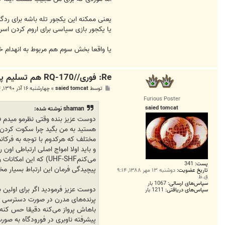
یعنی ممکنه این یکجور تله باشه برای رد
یا یکجور بازی سیاسی برای اروم کردن اسرا
یا واقعا بخش سوم هم مربوط به انهدام 
Re: فوری//RQ-170 هم تسلیم پدافند هوایی ایران شد
پ
توسط
saied tomcat
»
چهارشنبه ۱۶ آذر ۱۳۹۰, ۹:۵۴ ب.ظ
س
Furious Poster
ت
saied tomcat
shaman نوشته شده:
دوست عزیز بنده وقتی‌ نظرمو میدم ف
هستید به من بگید چرا سکوت کردن؟ 
مختلف که هرکدوم با توجه به فرکان
و باید اولا امواج اصلی‌ ارتباطی او
می‌کنمUHF-SHF) که ا
پست:
341
پیچیدگی‌ فرمان این ارتباط بسیار 
تاریخ عضویت:
دوشنبه ۱۳ مهر ۱۳۸۸, ۹:۱۴
ق.ظ
سپاس‌های ارسالی:
1067 بار
دوست عزیز فرمودید اگر برای اولین 
سپاس‌های دریافتی:
1211 بار
پیشرفته ناوبری در فورودگآه به صورت