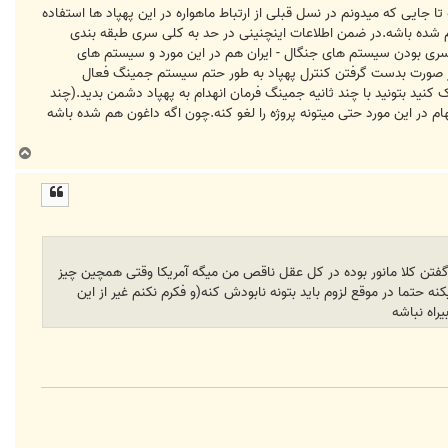
ایی که میدونم در نسل قبلی از ارتباط ماهواره در این پهپاد ها استفاده
م شده باشه.در ضمن اطلاعات اینچنینی در حد به کلی سری طبقه بندی
 سری بودن سیستم های جنگال - ایران هم در این مورد و سیستم های
در صورت بدست گرفتن کنترل پهپاد به طور حتم سیستم جمینگ فعال
ید بتونید با چند ثانیه جمینگ فرمان انهدام به پهپاد دشمن بدید.(چند
بهام در این مورد حتی میتونه پروژه را لغو کنه.چون اگه داغون هم شده باشه
ب
ا
ل
ا
تن کلا مانور بوده در کل عقل ناقص من میگه آمریکا وقتی همچین چیز
حتما در موقع لزوم باید بتونه نابودش کنه(و فکرم نکنم غیر از این
راه نباشه