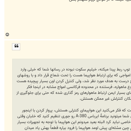
ب
ا
ل
ا
توپ ربط پیدا میکنه، خیلیم سکوت نبوده در رسانها شما که خیلی‌ وارد
مواجی که برای ارتباط هواپیما هست را تحت شعاع قرار داد و با روشهای
اج درست به هدف مورد نظر شد، ولی‌ کنترل کردن اون بسیار پیچیده هست
ضوع ماهواره، فرستنده در محدوده فرکانسی امواج مشابه در اینجا فکر
 سیستم‌های بسیار ایمن ارتباط ماهوارهای رمز گذاری شده که حتی برای جلوگیری از
 امکان کنترلش غیر ممکن هستش.
ت که فکر می‌کنید این هواپیمای کنترلی هستش، پرواز کردن با اینجور
پرنده‌های مدرن در صورت دسترسی‌ بهش با توجه به سیستم کنترلی الکتریکی و کامپیوتری بسیار ساده هستش برای مثل شما میتونید برنامهٔ ایرباس A-380 رو جوری تنظیم کنید که خلبان وقتی‌
ً برای فقط فرود آوردنش کار خاصی‌ نباید کرد البته بعید میدونم این هواپیما با توجه به تجهیزات بسیار
چین مسٔله‌ای پیش اومد هواپیما را فرود بیاره قطعاً بهش یاد میدان