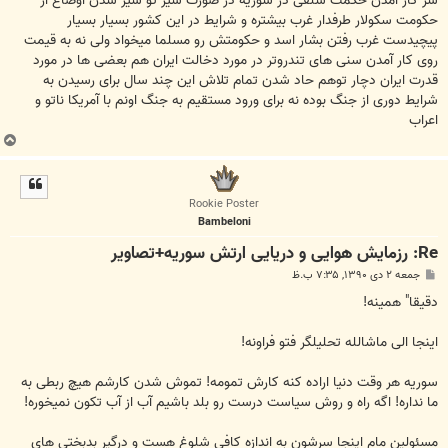
سر کار آمدن حکمت سلفی در سوریه در صورت شیر تو شیر شدن اوضاع از
حکومت سکولار طرفدار غرب بیشتره و شرایط در این کشور بسیار بسیار
پیچیدست غرب رفتن بشار اسد و حکومتش رو مسلما میخواد ولی نه به قیمت
روی کار آمدن سنی های تندروتر در مورد دخالت ایران هم بعضی ها در مورد
قدرت ایران دچار توهم حاد شدن تمام تلاش این چند سال برای رسیدن به
شرایط دوری از جنگ بوده نه برای ورود مستقیم به جنگ اونم با آمریکا ناتو و
اعراب
ب
ا
ل
ا
Rookie Poster
Bambeloni
Re: رزمایش هوایی و دریایی ارتش سوریه+تصاویر
پ
جمعه ۲ دی ۱۳۹۰, ۷:۳۵ ب.ظ
س
ت
دقیقا" همینه!
اینجا الی ماشالله تحلیلگر فتو فراونه!
سوریه هر وقت دنیا اراده کنه کارش تمومه! تموش شدن کارشم هیچ ربطی به
ما نداره! اگه راه و روش سیاست درست رو بلد باشیم آب از آب تکون نمیخوره!
مسئولین مام اینجا سرشون به اندازه کافی شلوغ هست و درگیر بدبختی های