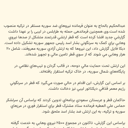
عبدالحکيم بالحاج به عنوان فرمانده نيروهاي ضد سوريه مستقر در ترکيه منصوب
شده است.وی همچنین فرماندهی حمله به طرابلس در لیبی را بر عهدا داشت
گزارشي جديد افشا کرده است که قطر ارتشي قدرتمند متشکل از صدها نيروي
وهابي براي کمک به سرنگوني بشار اسد رئيس جمهور سوريه تشکيل داده است.
دبکا فايل گزارش داد، اين نيروها که به ارتش آزادي سوريه معروفند، شامل ۲۰
هزار وهابي مي شوند که از سوي قطر تامين مالي و تجهيز شده‌اند.
اين ارتش تحت حمايت مالي دوحه، در قالب گردان و تيپ‌هاي نظامي در
پايگاه‌هاي شمال سوريه، در خاک ترکيه استقرار يافته‌اند.
بر اساس اين گزارش، اين اقدام در حالي صورت مي‌گيرد که قطر در سرنگوني
رژيم معمر قذافي ديکتاتور ليبي نيز دخالت داشت.
حاکمان قطر و عربستان سعودي برنامه‌اي تدوين کردند که براساس آن سرلشکر
حماس علي العطيه فرمانده ستاد مشترک قطر براي استقرار فوري در مرزهاي
سوريه و ترکيه، به اين ارتش ضد بشار اسد ملحق شود.
براساس اين گزارش، تاکنون در مجموع ۲۵۰۰ نيروي وهابي به خدمت گرفته