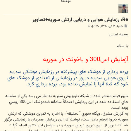
نجف47
Re: رزمایش هوایی و دریایی ارتش سوریه+تصاویر
پ
شنبه ۳ دی ۱۳۹۰, ۶:۲۰ ق.ظ
س
ت
بسمه تعالی
با سلام
آزمايش اس300 و ياخونت در سوريه
پرده برداري از موشک هاي پيشرفته در رزمايش موشکي سوريه
نيروي هوايي سوريه ديروز در رزمايشي از تعدادي از موشک هاي
خود که قبلا آنها را نمايش نداده بود، پرده برداري کرد.
طبق فيلم منتشر شده از شبکه تلويزيوني سوريه به نظر مي رسد يکي از سامانه
هاي استفاده شده در اين رزمايش احتمالاً سامانه ضدموشک اس300 روسي
بوده است.
به گزارش مشرق، وبگاه سوري "الحقيقه"، با اشاره به تمرين موشکي که ارتش
سوريه ديروز انجام داده است، نوشت که اين رزمايش همزمان با رزمايشي برگزار
شد که ديروز از سوي نيروي درياي سوريه و در سواحل اين کشور انجام گرفت.