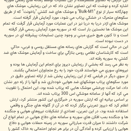
اين گزارش به تصاوير منتشرشده از اين عمليات توسط رسانه هاي رسمي سوريه
اشاره کرده و نوشت که اين تصاوير نشان داد که در اين رزمايش، موشک هاي
چهارگانه سيار از نوع "Bulk-M1" و موشک هاي ضد کشتي "ياخونت" که از طريق
سکوهاي متحرک در خشکي پرتاب مي شود، مورد آزمايش قرار گرفته است.
موشک هاي اژدر دريا به دريا نيز در اين عمليات مورد آزمايش قرار گرفت که تمام
اين موشک ها نخستين بار است که در سوريه مورد آزمايش رسمي قرار گرفته
است و تا کنون هيچ خبري مبني بر وجود چنين تسليحات پيشرفته اي در سوريه
در دست نبوده است.
اين در حالي است که گزارش هاي رسانه هاي مستقل روسي و غربي، حاکي
است که کارشناسان نظامي روس بتازگي براي ساخت و آزمايش موشک هاي ضد
کشتي به سوريه رفته اند.
به نظر مي رسد که بخشي از رزمايش ديروز براي انجام اين آزمايش ها بوده و
نيروهاي سوري مي خواستند قدرت خود را به رخ متجاوزان احتمالي بکشند.
از سوي ديگر در فيلمي که از اين رزمايش پخش شد از ارائه تصاوير دقيق در
مورد سکوهاي پرتاب موشکهاي ضد هوايي خودداري شد و آنها را از راه دور نشان
داد، اما حرکت چرخشي موشک هايي که پرتاب شده بود، اين احتمال را تقويت
مي کرد که آنها از سامانه موشکي اس 300 پرتاب شده اند.
بر اساس بيانيه اي که ارتش سوريه در خبرگزاري اين کشور منتشر کرد، ارتش
اعلام کرد که ديروز تمريني برگزار کرده که در آن از گلوله هاي جنگي و واقعي
استفاده شده بود، در اين تمرين، تعدادي از تشکيلات نيروهاي هوايي و جنگنده
ها و جنگنده بمب افکن هاي سوريه و سامانه هاي دفاع هوايي در تمام انواع آن
شرکت داشتند تا ميزان قدرت مبارزاتي سوريه در زمينه حملات هوايي و دفاع
هوايي را ارزيابي کرده و آمادگي آن در برابر هر تجاوز احتمالي به خاک کشور را