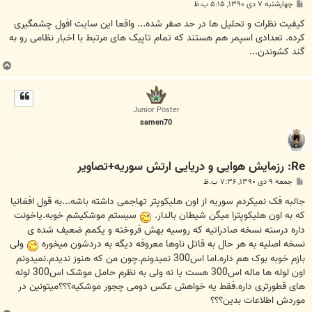
پ
چهارشنبه ۷ دی ۱۳۹۰, ۵:۱۵ ب.ظ
س
ت
کیفیت نظرات و تحلیل ها در حد صفر شده... واقعا این سایت افول چشمگیری
کرده. تعدادی اسپمر هم هستند که تمام تاپیک های مرتبط با اخبار نظامی رو به
گند کشوندن...
ب
ا
ل
ا
Junior Poster
samen70
Re: رزمایش هوایی و دریایی ارتش سوریه+تصاویر
پ
جمعه ۹ دی ۱۳۹۰, ۷:۳۶ ب.ظ
س
ت
جالبه فک نمیکردم سوریه از اون هلیکوپتر تهاجمی داشته باشه...به قول افغانیا
که به اون هلیکوپترا میگن شیطان بالدار.
سیستم موشکیشم خوبه.یاخونت
داره درسته نسخه صادراتیه که روسیه بهش فروخته و یکمم ضعیف شده ی
نسخه اصلیه به هر حال به قاتل ناوها معروفه دیگه به دردشون میخوره
ولی
بازم خوبه بوک هم داره.اما اس300 نمیدونم.چون من که هنوز ندیدم.نمیدونم
اون لوله ها ماله اس300 هست یا نه ولی به نظرم حامل موشک اس300 لوله
های قطورتری داره.فقط یه خواهش عکس دومی چجور موشکیه؟؟؟میتونین در
موردش اطلاعات بدین؟؟؟