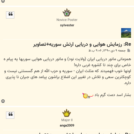
ب
ا
ل
ا
Novice Poster
sylvester
Re: رزمایش هوایی و دریایی ارتش سوریه+تصاویر
پ
جمعه ۹ دی ۱۳۹۰, ۹:۰۶ ب.ظ
س
ت
همزمانی مانور دریایی ایران (ولایت نود) و مانور دریایی هوایی سوریها یه پیام ه
خاص برای چند تا کشوره غربی داره!
اونها خوب فهمیدند که مثلث ایران - سوریه و حزب الله از هم گسستنی نیست و
کوچکترین سعی و تلاش در تغییر این اضلاع براشون پیامد های جبران نا پذیری
داره.
بشار اسد دمت گرم باد
ب
ا
ل
ا
Major II
anga2009