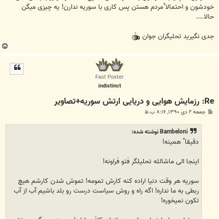
خودشون و احتمالا"مردم هستن پس کاری با سوریه ندارن! یه چیزی میگن
حالا....
جدی نگیرید تحلیگران جوان
ب
ا
ل
ا
Fast Poster
indistinct
Re: رزمایش هوایی و دریایی ارتش سوریه+تصاویر
پ
جمعه ۲ دی ۱۳۹۰, ۸:۱۶ ب.ظ
س
ت
Bambeloni نوشته شده:
دقیقا" همینه!
اینجا الی ماشالله تحلیلگر فتو فراونه!
سوریه هر وقت دنیا اراده کنه کارش تمومه! تموش شدن کارشم هیچ
ربطی به ما نداره! اگه راه و روش سیاست درست رو بلد باشیم آب از آب
تکون نمیخوره!