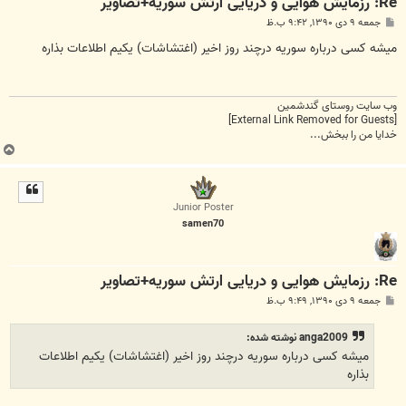
Re: رزمایش هوایی و دریایی ارتش سوریه+تصاویر
پ
جمعه ۹ دی ۱۳۹۰, ۹:۴۲ ب.ظ
س
ت
میشه کسی درباره سوریه درچند روز اخیر (اغتشاشات) یکیم اطلاعات بذاره
وب سایت روستای گندشمین
[External Link Removed for Guests]
خدایا من را ببخش...
ب
ا
ل
ا
Junior Poster
samen70
Re: رزمایش هوایی و دریایی ارتش سوریه+تصاویر
پ
جمعه ۹ دی ۱۳۹۰, ۹:۴۹ ب.ظ
س
ت
anga2009 نوشته شده:
میشه کسی درباره سوریه درچند روز اخیر (اغتشاشات) یکیم اطلاعات
بذاره