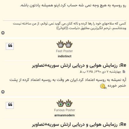
س
ت
رو روسیه به هیچ وجه نمی شه حساب کرد.اینو همیشه یادتون باشه.
كسی كه سلاحهای خود را رها كرده و ناله كنان می گوید نمی توانم، از من ساخته نیست
وبدشانسم، ترحم انگیزترین مخلوق دنیاست.((لاواتر))
ب
ا
ل
ا
Fast Poster
indistinct
Re: رزمایش هوایی و دریایی ارتش سوریه+تصاویر
پ
چهارشنبه ۷ دی ۱۳۹۰, ۲:۴۵ ب.ظ
س
ت
آره نمیشه به روسیه اعتماد کرد.ایران هر وقت به روسیه اعتماد کرده از پشت
خنجر خورده
ب
ا
ل
ا
Furious Poster
armanmodern
Re: رزمایش هوایی و دریایی ارتش سوریه+تصاویر