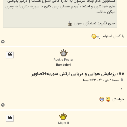
مسئولین مام اینجا سرشون به اندازه کافی شلوغ هست و درگیر بدبختی
های خودشون و احتمالا"مردم هستن پس کاری با سوریه ندارن! یه چیزی
میگن حالا....
جدی نگیرید تحلیگران جوان
با کمال احترام
ب
ا
ل
ا
Rookie Poster
Bambeloni
Re: رزمایش هوایی و دریایی ارتش سوریه+تصاویر
پ
جمعه ۲ دی ۱۳۹۰, ۹:۲۳ ب.ظ
س
ت
,
خواهش
ب
ا
ل
ا
Major II