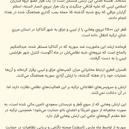
شده‌اند. هسته اصلي اين ارتش متشکل است از: يک هزار عضو گروه مبارزان
اسلامي ليبي که عليه قذافي جنگيدند و يک هزار نيروي انصار السنه، اسلام
گرايان عراقي که پنج شنبه گذشته ۱۵ حمله بمب گذاري هماهنگ شده در بغداد
انجام دادند.
قطر اين ۲۵۰۰ نيروي وهابي را از ليبي و عراق به شهر آنتاکيا در استان مرزي
ختاي ترکيه انتقال داده است.
فرمانده ارشد اين ماموريت ضد سوريه که در آنتاکيا مستقر شده، عبدالحکيم
بالحاج است که نيروهاي شبه نظامي‌اش در ماه آگوست کنترل شهر طرابلس
ليبي را به دست گرفتند.
افسران قطري ارتباط مخابراتي ميان کمپ‌هاي عراق و ليبي برقرار کرده‌اند و آن‌ها
عمليات خود را از هفته گذشته، با ارتش آزادي سوريه هماهنگ مي‌کنند.
ارتش و سرويس‌هاي اطلاعاتي ترکيه بر اين فعاليت‌هاي نظامي نظارت دارند اما
در آن دخالت نمي‌کنند.
اين ارتش وهابي که از سوي قطر و عربستان سعودي تامين مالي شده است، به
صورت مخفيانه از سوي امريکا و اعضاي ناتو حمايت مي‌شود؛ همچنين ترکيه در
خط مقدم گروه‌هاي حامي اين ارتش وهابي قرار دارد.
سوريه از اواسط ماه مارس (اسفند) صحنه ناآرامي ‌و برپايي تظاهرات در حمايت