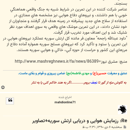
بسنجند.
عناصر شرکت کننده در اين تمرين در شرايط شبيه به جنگ واقعي هماهنگي
خوبي با هم داشتند، و نيروهاي دفاع هوايي نيز مشخصه هاي ممتازي در
استفاده از سلاح هاي جديد پيشرفته در زمينه هدف قرار گرفتند و متجاوزان از
خود نشان دادند، در اين تمرين موشک هاي واقعي به سوي اهداف مورد نظر
شليک شد و اين اهداف مورد تخريب قرار گرفت.
"داود عبدالله راجحه" معاون فر مانده کل ارتش سوريه عملکرد نيروهاي هوايي در
اين تمرين را ستود و تأکيد کرد که نيروهاي مسلح سوريه همواره آماده دفاع از
مرزهاي اين کشور و حراست از حوزه آبي، خاکي و هوايي سوريه هستند.
منبع: مشرق نیوز=http://www.mashreghnews.ir/fa/news/86389
عشق و معرفت
حسین(ع)
و
مهدی فاطمه(عج)
ضامن پیروزی و قوام و بقای ماست.
به کاوش مژه از گور تا
نجف
بروم...........اگر به هند خاکم کنی یا به تتار
ب
ا
اخراج شده
ل
mahdionline71
ا
Re: رزمایش هوایی و دریایی ارتش سوریه+تصاویر
پ
سه‌شنبه ۶ دی ۱۳۹۰, ۲:۳۱ ب.ظ