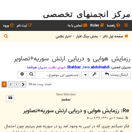
مرکز انجمنهای تخصصی
راهنما
Rules
تماس با ما
ثبت نام
ورود
ج
صفحه اول تالار
بخش جنگ افزار
اخبار نظامي
س
ت
رزمایش هوایی و دریایی ارتش سوریه+تصاویر
ج
و
مدیران انجمن:
abdolmahdi
,
Java
,
Shahbaz
,
شوراي نظارت
,
مديران هوافضا
جستجو
جستجوی پیش
ارسال پست
3
تعداد پست ها:36
2
1
قبلی
New Member
jouker
Re: رزمایش هوایی و دریایی ارتش سوریه+تصاویر
پ
جمعه ۲ دی ۱۳۹۰, ۶:۳۶ ب.ظ
س
ت
فکر نمیکنم چیزی که در لیبی به وجود امد رو در سوریه هم ببینیم چون احتمال