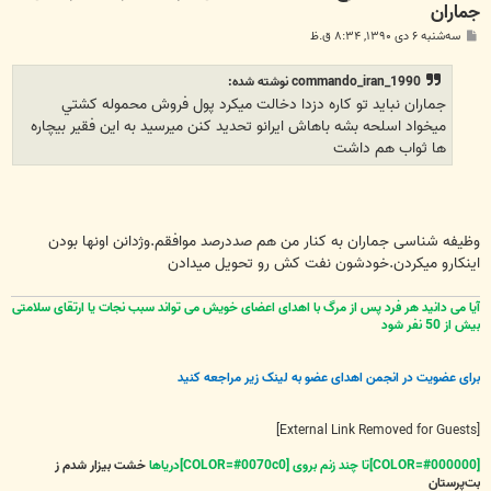
جماران
پ
سه‌شنبه ۶ دی ۱۳۹۰, ۸:۳۴ ق.ظ
س
ت
commando_iran_1990 نوشته شده:
جماران نبايد تو كاره دزدا دخالت ميكرد پول فروش محموله كشتي
ميخواد اسلحه بشه باهاش ايرانو تحديد كنن ميرسيد به اين فقير بيچاره
ها ثواب هم داشت
وظیفه شناسی جماران به کنار من هم صددرصد موافقم.وژدانن اونها بودن
اینکارو میکردن.خودشون نفت کش رو تحویل میدادن
آیا می دانید هر فرد پس از مرگ با اهدای اعضای خویش می تواند سبب نجات یا ارتقای سلامتی
بیش از 50 نفر شود
برای عضویت در انجمن اهدای عضو به لینک زیر مراجعه کنید
[External Link Removed for Guests]
[COLOR=#000000]تا چند زنم بروی [COLOR=#0070c0]دریاها
خشت بیزار شدم ز
بت‌پرستان