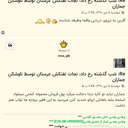
Re: شب گذشته رخ داد: نجات نفتکش عرستان توسط ناوشکن
جماران
پ
دوشنبه ۵ دی ۱۳۹۰, ۲:۳۵ ب.ظ
س
ت
آفرین به نیروی دریایی.واقعا وظیفه شناسه.
ب
ا
ل
ا
Major II
reza_glb
Re: شب گذشته رخ داد: نجات نفتکش عرستان توسط ناوشکن
جماران
پ
دوشنبه ۵ دی ۱۳۹۰, ۶:۴۵ ب.ظ
س
ت
جماران نبايد تو كاره دزدا دخالت ميكرد پول فروش محموله كشتي ميخواد
اسلحه بشه باهاش ايرانو تحديد كنن ميرسيد به اين فقير بيچاره ها ثواب هم
داشت
وطـــن یعنــی اذان عشـــق گفتــن
***
وطــن یعنــی غبـار از عشـق رفتــن[COLOR=#000000] ***
وطــن یعنــی[COLOR=#d8d8d8] هـدف یعن
ی شهامت
***