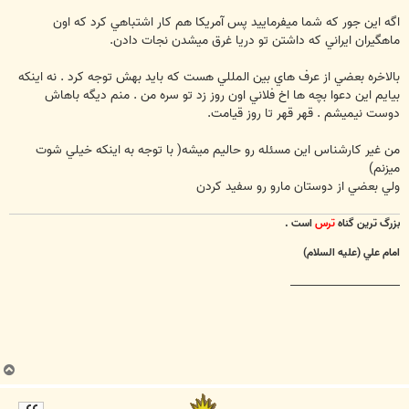
اگه اين جور كه شما ميفرماييد پس آمريكا هم كار اشتباهي كرد كه اون
ماهگيران ايراني كه داشتن تو دريا غرق ميشدن نجات دادن.
بالاخره بعضي از عرف هاي بين المللي هست كه بايد بهش توجه كرد . نه اينكه
بيايم اين دعوا بچه ها اخ فلاني اون روز زد تو سره من . منم ديگه باهاش
دوست نيميشم . قهر قهر تا روز قيامت.
من غير كارشناس اين مسئله رو حاليم ميشه( با توجه به اينكه خيلي شوت
ميزنم)
ولي بعضي از دوستان مارو رو سفيد كردن
بزرگ ترين گناه
ترس
است .
امام علي (عليه السلام)
________________________
ب
ا
ل