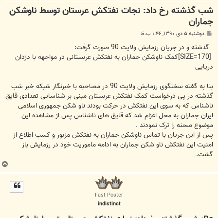
شب گذشته رخ داد: نجات نفتکش عرستان توسط ناوشکن
جماران
پ
دوشنبه ۵ دی ۱۳۹۰, ۱:۴۶ ب.ظ
س
ت
گذشته و در جریان رزمایش ولایت 90 صورت گرفت:
[SIZE=170]کمک ناوشکن جماران به نفتکش عربستانی در مواجهه با دزدان
دریایی
بنا به گفته سخنگوی رزمایش ولایت 90 در مصاحبه با خبرنگار شبکه خبر شب
گذشته در پی درخواست کمک نفتکش عربستان مبنی بر شناسایی تعدادی قایق
ناشناس که به سوی این نفتکش در حرکت بودند ناو شکن جمهوری اسلامی
ایران جماران به محل اعزام شد که قایق های ناشناس پس از مشاهده این
موضوع صحنه را ترک نمودند .
پس از این جریان با تماس ناوشکن جماران به نفتکش مزبور و کسب اطلاع از
امنیت این نفتکش ناو شکن جماران به ادامه ماموریت خود در رزمایش باز
گشت.
ب
ا
ل
ا
Fast Poster
indistinct