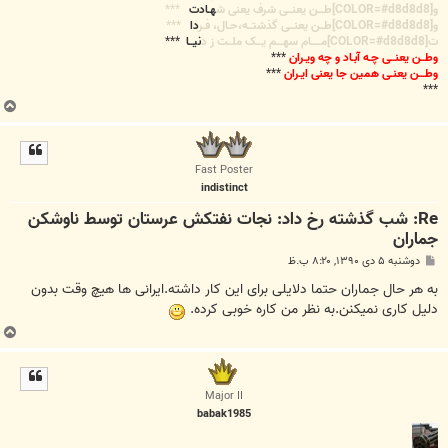
و[COLOR=#d8d8d8]طـــن یعنــی شرف یعنی ش
هـادت
***
و[COLOR=#d8d8d8]طــن یعنــی گذشتــه،حـال، فـر
دا
***
ت[COLOR=#d8d8d8]مـــــام سهـــم یـــک ملــت ز د
نیــا
***
وطــن یعنــی چـه آبـاد و چه ویـران
***
وطـــن یعنـی همین جا یعنی ایـران
***
***
ب
ا
ل
ا
Fast Poster
indistinct
Re: شب گذشته رخ داد: نجات نفتکش عرستان توسط ناوشکن
جماران
پ
دوشنبه ۵ دی ۱۳۹۰, ۸:۲۰ ب.ظ
س
ت
به هر حال جماران حتما دلایلی برای این کار داشته.ایرانی ها هیچ وقت بدون
دلیل کاری نمیکنن.به نظر من کاره خوبی کرده.
ب
ا
ل
ا
Major II
babak1985