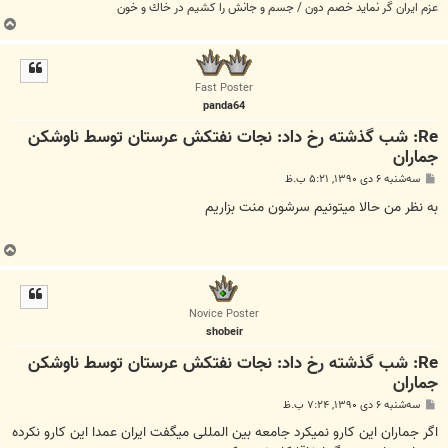
عزم ايران گر نمايد خصم دون / جسم و جانش را كشيم در خاك و خون
ب
ا
ل
ا
Fast Poster
panda64
Re: شب گذشته رخ داد: نجات نفتکش عرستان توسط ناوشکن
جماران
پ
سه‌شنبه ۶ دی ۱۳۹۰, ۵:۲۱ ب.ظ
س
ت
به نظر من حالا میتونیم سرشون منت بزاریم
ب
ا
ل
ا
Novice Poster
shobeir
Re: شب گذشته رخ داد: نجات نفتکش عرستان توسط ناوشکن
جماران
پ
سه‌شنبه ۶ دی ۱۳۹۰, ۷:۲۴ ب.ظ
س
ت
اگر جماران این کارو نمیکرد جامعه بین المللی میگفت ایران عمدا این کارو نکرده