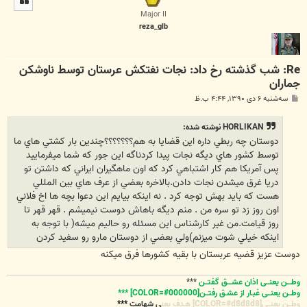
ا
Major II
reza_glb
Re: شب گذشته رخ داد: نجات نفتکش عرستان توسط ناوشکن
جماران
پ
سه‌شنبه ۶ دی ۱۳۹۰, ۴:۴۴ ب.ظ
س
ت
HORLIKAN نوشته شده:
دوستان چه ربطي داره اين قضايا به هم؟؟؟؟؟؟؟چندين بار كشتي هاي ما
توسط كشور هاي ديگه نجات پيدا كردناگه اين جور كه شما ميفرماييد
پس آمريكا هم كار اشتباهي كرد كه اون ماهگيران ايراني كه داشتن تو
دريا غرق ميشدن نجات دادن.بالاخره بعضي از عرف هاي بين المللي
هست كه بايد بهش توجه كرد . نه اينكه بيايم اين دعوا بچه ها اخ فلاني
اون روز زد تو سره من . منم ديگه باهاش دوست نيميشم . قهر قهر تا
روز قيامت.من غير كارشناس اين مسئله رو حاليم ميشه( با توجه به
اينكه خيلي شوت ميزنم)ولي بعضي از دوستان مارو رو سفيد كردن
دوست عزيز قضيه عربستان با بقيه كشورها فرق ميكنه
وطـــن یعنــی اذان عشـــق گفتــن
***
وطــن یعنــی غبـار از عشـق رفتــن[COLOR=#000000] ***
وطــن یعنــی[COLOR=#d8d8d8] هـدف یعن
ی شهامت
***