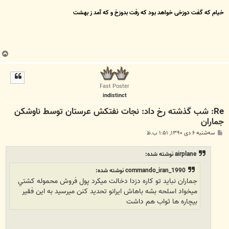
خیام که گفت دوزخی خواهد بود که رفت بدوزخ و که آمد ز بهشت
ب
ا
ل
ا
Fast Poster
indistinct
Re: شب گذشته رخ داد: نجات نفتکش عرستان توسط ناوشکن
جماران
پ
سه‌شنبه ۶ دی ۱۳۹۰, ۱:۵۱ ب.ظ
س
ت
airplane نوشته شده:
commando_iran_1990 نوشته شده:
جماران نبايد تو كاره دزدا دخالت ميكرد پول فروش محموله كشتي
ميخواد اسلحه بشه باهاش ايرانو تحديد كنن ميرسيد به اين فقير
بيچاره ها ثواب هم داشت