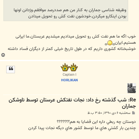
وظیفه شناسی جماران به کنار من هم صددرصد موافقم.وژدانن اونها
بودن اینکارو میکردن.خودشون نفت کش رو تحویل میدادن
خوب اگه ما هم نفت کش رو تحویل میدادیم میشدیم عربستان.ما ایرانی
هستیم.ایران
خوشبختانه کشوری داریم که در طول تاریخ خیلی کمتر از دیگران فساد داشته
ب
ا
ل
ا
Captain I
HORLIKAN
Re: شب گذشته رخ داد: نجات نفتکش عرستان توسط ناوشکن
جماران
پ
سه‌شنبه ۶ دی ۱۳۹۰, ۳:۵۰ ب.ظ
س
ت
دوستان چه ربطي داره اين قضايا به هم؟؟؟؟؟؟؟
چندين بار كشتي هاي ما توسط كشور هاي ديگه نجات پيدا كردن