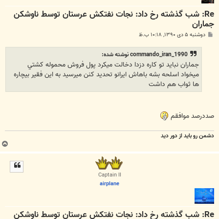
Re: شب گذشته رخ داد: نجات نفتکش عرستان توسط ناوشکن
جماران
پ
دوشنبه ۵ دی ۱۳۹۰, ۱۰:۱۸ ب.ظ
س
ت
commando_iran_1990 نوشته شده:
جماران نبايد تو كاره دزدا دخالت ميكرد پول فروش محموله كشتي
ميخواد اسلحه بشه باهاش ايرانو تحديد كنن ميرسيد به اين فقير بيچاره
ها ثواب هم داشت
صددرصد موافقم
دشمن رو باید از دور دید
ب
ا
ل
ا
Captain II
airplane
Re: شب گذشته رخ داد: نجات نفتکش عرستان توسط ناوشکن