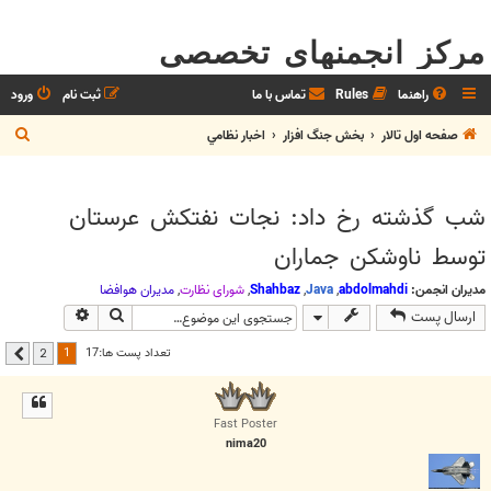
مرکز انجمنهای تخصصی
راهنما
Rules
تماس با ما
ثبت نام
ورود
ج
صفحه اول تالار
بخش جنگ افزار
اخبار نظامي
س
ت
شب گذشته رخ داد: نجات نفتکش عرستان
ج
توسط ناوشکن جماران
و
مدیران انجمن:
abdolmahdi
,
Java
,
Shahbaz
,
شوراي نظارت
,
مديران هوافضا
جستجو
جستجوی پیشر
ارسال پست
1
تعداد پست ها:17
2
بعدی
Fast Poster
nima20