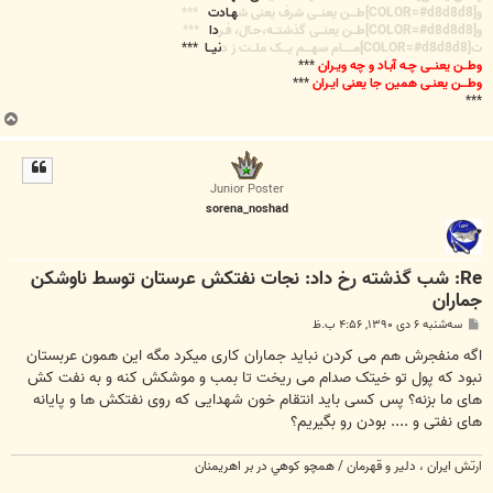
و[COLOR=#d8d8d8]طـــن یعنــی شرف یعنی ش
هـادت
***
و[COLOR=#d8d8d8]طــن یعنــی گذشتــه،حـال، فـر
دا
***
ت[COLOR=#d8d8d8]مـــــام سهـــم یـــک ملــت ز د
نیــا
***
وطــن یعنــی چـه آبـاد و چه ویـران
***
وطـــن یعنـی همین جا یعنی ایـران
***
***
ب
ا
ل
ا
Junior Poster
sorena_noshad
Re: شب گذشته رخ داد: نجات نفتکش عرستان توسط ناوشکن
جماران
پ
سه‌شنبه ۶ دی ۱۳۹۰, ۴:۵۶ ب.ظ
س
ت
اگه منفجرش هم می کردن نباید جماران کاری میکرد مگه این همون عربستان
نبود که پول تو خیتک صدام می ریخت تا بمب و موشکش کنه و به نفت کش
های ما بزنه؟ پس کسی باید انتقام خون شهدایی که روی نفتکش ها و پایانه
های نفتی و .... بودن رو بگیریم؟
ارتش ايران ،‌ دلير و قهرمان / همچو كوهي در بر اهريمنان