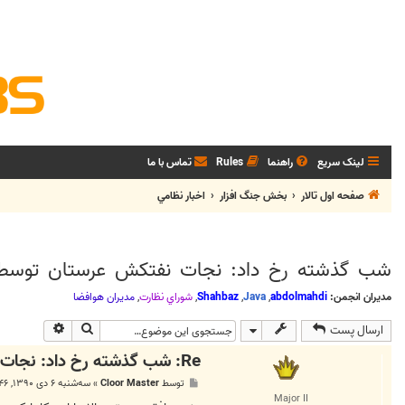
لینک سریع
راهنما
Rules
تماس با ما
صفحه اول تالار
بخش جنگ افزار
اخبار نظامي
شب گذشته رخ داد: نجات نفتکش عرستان توسط 
مدیران انجمن:
abdolmahdi
,
Java
,
Shahbaz
,
شوراي نظارت
,
مديران هوافضا
جستجو
جستجوی پی
ارسال پست
Re: شب گذشته رخ داد: نجات نفتکش عرستان توسط ناوشکن جماران
پ
توسط
Cloor Master
»
سه‌شنبه ۶ دی ۱۳۹۰, ۸:۴۶ ب.ظ
س
Major II