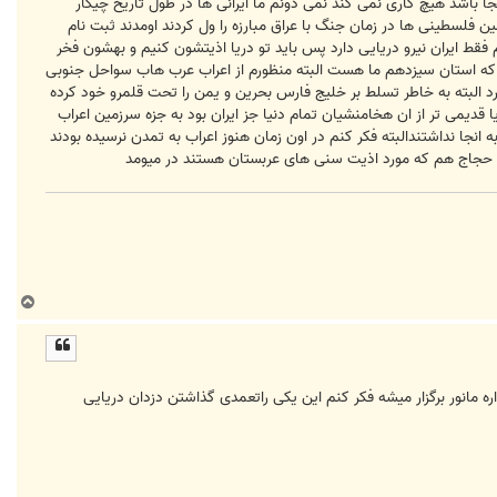
اونجا باشد هیچ کاری نمی کند نمی دونم ما ایرانی ها در طول تاریخ چیکار
 فلسطینی ها در زمان جنگ با عراق مبارزه را ول کردند اومدند ثبت نام
م فقط ایران نیرو دریایی دارد پس باید تو دریا اذیتشون کنیم و بهشون فخر
رین که استان سیزدهم ما هست البته منظورم از اعراب عرب هاب سواحل جنوبی
البته به خاطر تسلط بر خلیج فارس بحرین و یمن را تحت قلمرو خود کرده
قدیمی تر از ان هخامنشیان تمام دنیا جز ایران بود به جزه سرزمین اعراب
انجا نداشتندالبته فکر کنم در اون زمان هنوز اعراب به تمدن نرسیده بودند
فی حجاج هم که مورد اذیت سنی های عربستان هستند در میومد
ب
ا
ل
ا
ه مانور برگزار میشه فکر کنم این یکی راتعمدی گذاشتن دزدان دریایی