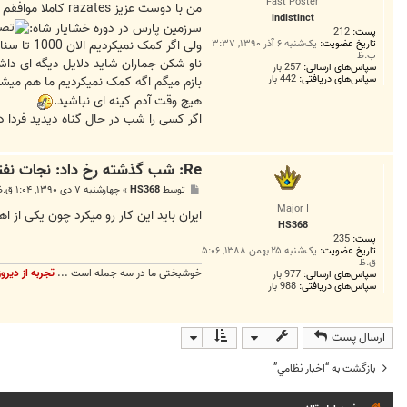
Fast Poster
ت
من با دوست عزیز razates کاملا موافقم که پارسیان هیچ وقت به اعراب اهمیت نمیدادند.مثال خیلی خوبی بود
M
indistinct
a
سرزمین پارس در دوره خشایار شاه:
پست:
212
s
t
تاریخ عضویت:
یک‌شنبه ۶ آذر ۱۳۹۰, ۳:۳۷
ولی اگر کمک نمیکردیم الان 1000 تا سناریو درست کرده بودند که عربستان کمک خواسته و ایران توجه نکرده.یا ایران با دزد های دریایی در ارتباطه.ایران ظالمه و ...اینجور چیزا.
ب.ظ
e
ناو شکن جماران شاید دلایل دیگه ای داشت
r
سپاس‌های ارسالی:
257 بار
سپاس‌های دریافتی:
442 بار
بازم میگم اگه کمک نمیکردیم ما هم میش
هیچ وقت آدم کینه ای نباشید.
اگر کسی را شب در حال گناه دیدید فردا 
Re: شب گذشته رخ داد: نجات نفتکش عرستان توسط ناوشکن جماران
پ
توسط
HS368
»
چهارشنبه ۷ دی ۱۳۹۰, ۱:۰۴ ق.ظ
س
Major I
ت
ایران باید این کار رو میکرد چون یکی از
HS368
پست:
235
تاریخ عضویت:
یک‌شنبه ۲۵ بهمن ۱۳۸۸, ۵:۰۶
ق.ظ
خوشبختی ما در سه جمله است ...
تجربه از دیروز
سپاس‌های ارسالی:
977 بار
سپاس‌های دریافتی:
988 بار
ارسال پست
بازگشت به “اخبار نظامي”