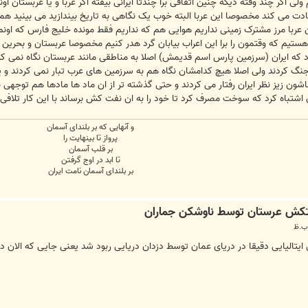
 ولی اگر چند وقته دیگه چنین اتفاقی برا چندتا ایرانی بیفته اگر عربا و یا عربستان 
دت می کند مخصوصا این عربا البته خوب یک نگاهی به تاریخ بیندازید می بینید همین
 این عربا مرز مشترک زمینی نداریم هوایی هم که نداریم فقط مونده خلیج فارس که اون
اون هستیم که وقتمون را برا این اعراب بیابان گرد هدر کنیم مخصوصا عربستان و بح
 ایران (سرزمین پارس اسم قدیمش) اصلا به مناطقی مانند عربستان نگاه نمی کرد 
نگ کردند ولی اصلا هیچ کدامشان نگاه هم به سرزمین های عرب تبار نمی کردند و یا 
ون زیز نظر ایران رفتار می کردند و حتی گذشته تر از ان ماد ها مادها هم توجهی به 
 اشتباه کرد که سوخت مصرف کرد تا خود را به ان نفت کش برساند با این کار تلا
و آنهایی که بر بلندای آسمان
پرواز تا بینهایت را
بر قلب آسمان
تا ابد در اوج گرفتن
بر بلندای آسمان نامت ایران
یتالیایی دقیقا در دریای عمان توسط دزدان دریایی ربود شد یعنی جایی که الان دار