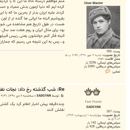
ت
منم موافقم درسته حالا ما این کا را کردیم
Cloor Master
کرده ایم که دنیا ازمون بدش ممیاد و حسا
کردند علیه ایران بدتر از بحرین ما که با
بفروشیم البته ما ایرانی ها گنده تر از 
هست در طول تاریخ هم مشاهده می شود که
بود برای مثال ایران و روم هفت صد سال ج
البته فکر کنم دولتشون یعنی رییس قبیلهاش
و...پس به این نتیجه می رسیم که جماران
پست:
585
تاریخ عضویت:
شنبه ۹ مهر ۱۳۹۰, ۷:۴۸ ب.ظ
محل اقامت:
iran
سپاس‌های ارسالی:
3296 بار
سپاس‌های دریافتی:
2089 بار
ت
تماس:
م
ا
س
C
Re: شب گذشته رخ داد: نجات نفتکش عرستان توسط ناوشکن جماران
l
o
پ
توسط
SADGYAN
»
سه‌شنبه ۶ دی ۱۳۹۰, ۹:۳۱ ب.ظ
o
س
r
Fast Poster
ت
چنددقیقه پیش اخبار اعلام کرد یک کشتی ا
M
SADGYAN
a
نفلش کنند
پست:
267
s
t
تاریخ عضویت:
چهارشنبه ۱ اردیبهشت ۱۳۸۹,
۹:۰۲ ق.ظ
e
r
سپاس‌های ارسالی:
142 بار
سپاس‌های دریافتی:
928 بار