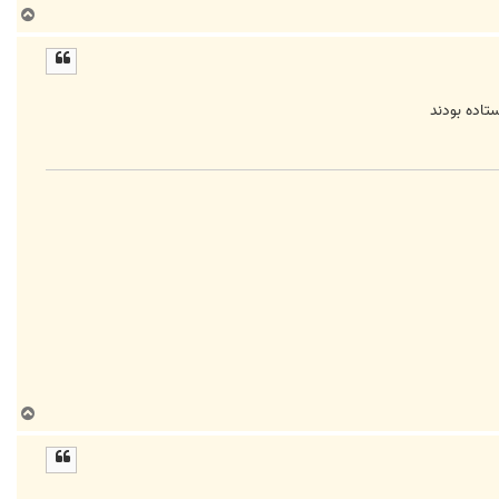
ب
ا
ل
ا
تاده بودند
ب
ا
ل
ا