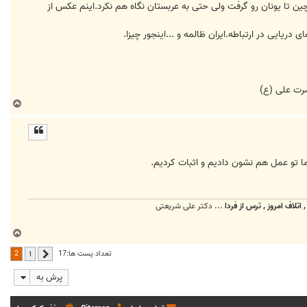
 چین تا یونان رو گرفت ولی حتی به عربستان نگاه هم نکرد.اینم عکس از
ضرت علی (ع)
ب
ا
ل
ا
ما تو عمل هم نشون دادیم و اثبات کردیم.
اتلاف امروز , ترس از فردا
... دکتر علی شریعتی
ب
ا
2
تعداد پست ها:17
1
قبلی
ل
ا
پرش به