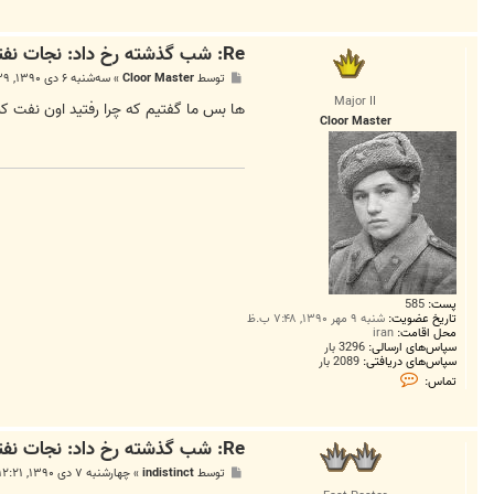
Re: شب گذشته رخ داد: نجات نفتکش عرستان توسط ناوشکن جماران
پ
توسط
Cloor Master
»
سه‌شنبه ۶ دی ۱۳۹۰, ۹:۳۹ ب.ظ
س
Major II
ت
ها بس ما گفتیم که چرا رفتید اون نفت کش 
Cloor Master
پست:
585
تاریخ عضویت:
شنبه ۹ مهر ۱۳۹۰, ۷:۴۸ ب.ظ
محل اقامت:
iran
سپاس‌های ارسالی:
3296 بار
سپاس‌های دریافتی:
2089 بار
ت
تماس:
م
ا
س
C
Re: شب گذشته رخ داد: نجات نفتکش عرستان توسط ناوشکن جماران
l
o
پ
توسط
indistinct
»
چهارشنبه ۷ دی ۱۳۹۰, ۱۲:۲۱ ق.ظ
o
س
r