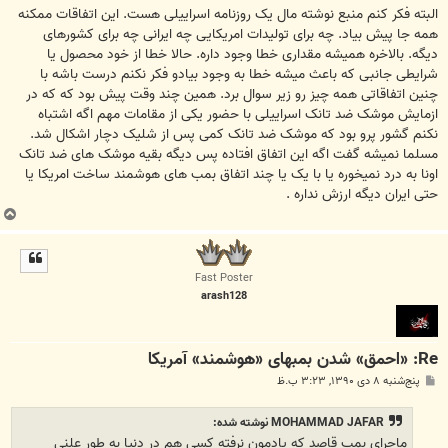
ت
البته فکر کنم منبع نوشته مال یک روزنامه اسراییلی هست. این اتفاقات ممکنه
همه جا پیش بیاد. چه برای تولیدات امریکایی چه ایرانی چه برای کشورهای
دیگه. بالاخره همیشه مقداری خطا وجود داره. حالا خطا از خود محصول یا
شرایطی جانبی که باعث میشه خطا به وجود بیادو فکر نکنم درست باشه با
چنین اتفاقاتی همه چیز رو زیر سوال برد. همین چند وقت پیش بود که که در
ازمایش موشک ضد تانک اسراییلی با حضور یکی از مقامات مهم اگه اشتباه
نکنم گشور پرو بود که موشک ضد تانک کمی پس از شلیک دچار اشکال شد.
مسلما نمیشه گفت اگه این اتفاق افتاده پس دیگه بقیه موشک های ضد تانک
اونا به درد نمیخوره یا با یک یا چند اتفاق بمب های هوشمند ساخت امریکا یا
حتی ایران دیگه ارزش نداره .
ب
ا
ل
ا
Fast Poster
arash128
Re: «احمق» شدن بمبهای «هوشمند» آمریکا
پ
پنج‌شنبه ۸ دی ۱۳۹۰, ۳:۲۳ ب.ظ
س
ت
MOHAMMAD JAFAR نوشته شده:
ماجرای بمب قاصد که یادمون نرفته کسی هم در دنیا به طور علنی