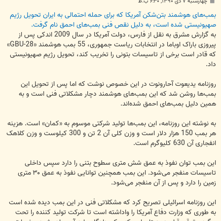
پ
چهارشنبه ۷ دی ۱۳۹۰, ۶:۳۰ ب.ظ
س
ت
بمب‌های هوشمند بتن‌شکن آمریکا که برای حمله احتمالی به ایران تحویل رژیم
صهیونیستی شده است، به دلیل نقص فنی بمب‌های احمق نام گرفت.
به گزارش مشرق به نقل از فارس، دولت آمریکا در سال 2009 اندکی پس از
پیروزی باراک اوباما در انتخابات ریاست جمهوری، 55 بمب هوشمند «GBU-28»
که قادر است برخی از تاسیسات بتونی را تخریب کند، تحویل رژیم صهیونیستی
داد.
روزنامه یدیعوت آحارونوت در این خصوص نوشت که اما پس از تحویل این
بمب‌ها روشن شد که این بمب‌های هوشمند دچار مشکلاتی فنی است و به
همین دلیل بمب‌های احمق شده‌اند.
به نوشته این روزنامه، این بمب‌ها تولید شرکتی موسوم به «کمان» است. هزینه
هر بمب 150 هزار دلار است و وزن کلی آن 2 تن و 300 کیلوست و وزن کلاهک
انفجاری آن 630 کلیوگرم است.
این بمب توان نفوذ به عمق شش متری سطوح بتنی را دارد سپس داخلی
تاسیسات منفجر می‌شود. این بمب همچنین توانایی نفوذ به عمق ۳۰ متری
زمین را دارد و پس از آن منفجر می‌شود.
این روزنامه اسرائیلی تصریح کرد که مشکلاتی فنی در این بمب دیده شده است
به طوری که وزارت دفاع آمریکا را واداشته است تا شرکت تولید کننده را تحت