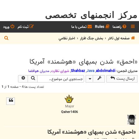
مرکز انجمنهای تخصصی
راهنما
Rules
تماس با ما
ثبت نام
ورود
ج
صفحه اول تالار
بخش جنگ افزار
اخبار نظامي
س
ت
«احمق» شدن بمبهای «هوشمند» آمریکا
ج
و
مدیران انجمن:
abdolmahdi
,
Java
,
Shahbaz
,
شوراي نظارت
,
مديران هوافضا
جستجو
جستجوی پیش
ارسال پست
تعداد پست ها:4 • صفحه
1
از
1
Major
Qaher1406
«احمق» شدن بمبهای «هوشمند» آمریکا