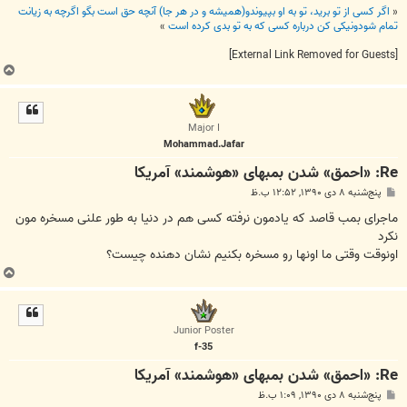
«
اگر کسی از تو برید، تو به او بپیوندو(همیشه و در هر جا) آنچه حق است بگو اگرچه به زیانت
تمام شودونیکی کن درباره کسی که به تو بدی کرده است
»
[External Link Removed for Guests]
ب
ا
ل
ا
Major I
Mohammad.Jafar
Re: «احمق» شدن بمبهای «هوشمند» آمریکا
پ
پنج‌شنبه ۸ دی ۱۳۹۰, ۱۲:۵۲ ب.ظ
س
ت
ماجرای بمب قاصد که یادمون نرفته کسی هم در دنیا به طور علنی مسخره مون
نکرد
اونوقت وقتی ما اونها رو مسخره بکنیم نشان دهنده چیست؟
ب
ا
ل
ا
Junior Poster
f-35
Re: «احمق» شدن بمبهای «هوشمند» آمریکا
پ
پنج‌شنبه ۸ دی ۱۳۹۰, ۱:۰۹ ب.ظ
س