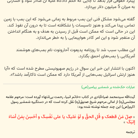
پیگرد حقوقی قرار بدهد تا جایی که حکم دادگاه علیه آن صادر شود و خسارتی
به میزان 5 میلیون دلار بپردازد.
گفته می‌شود مشکل فنی این بمب مربوط به زمانی می‌شود که این بمب با زمین
تماس پیدا می‌کند و هنوز تاسیسات را نشکافته است تا به درون آن نفوذ کند.
این در حالی است که ممکن است قبل از رسیدن به هدف و به هنگام انداختن
آن منفجر شود و این امر کادر هواپیمایی را به خطر می‌اندازد.
این مطلب سبب شد تا روزنامه یدیعوت آحارونوت نام بمب‌های هوشمند
آمریکایی را بمب‌های احمق بگذارد.
اکنون با انتشار این خبر این سوال در رژیم صهیونیستی مطرح شده است که «آیا
هنوز ارتش اسرائیل بمب‌هایی از آمریکا دارد که ممکن است ناکارآمد باشد؟».
عبارات حک‌شده بر شمشیر پیامبر(ص)
آیت‌الله سیدمحمد ضیاءآبادی در کتاب «خاتم انبیا، رحمت بی‌انتها» آورده است: مرحوم علامه
مجلسی(ره) از امالی مرحوم شیخ صدوق(ره) نقل کرده است که در دستگیره شمشیر رسول
اکرم(ص) این چند جمله نوشته شده بود:
صِلْ مَنْ قطعک و قُلِ الحقَّ و لَوْ عَلیکَ یا علی نَفْسِکَ و أحْسِنْ بِمَنْ أسَاءَ
«
إلیْکَ
»
ترجمه