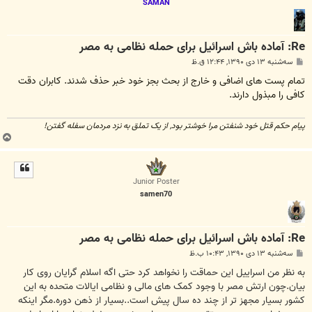
SAMAN
Re: آماده باش اسرائیل برای حمله نظامی به مصر
پ
سه‌شنبه ۱۳ دی ۱۳۹۰, ۱۲:۴۴ ق.ظ
س
ت
تمام پست های اضافی و خارج از بحث بجز خود خبر حذف شدند.
کابران دقت
کافی را مبذول دارند.
پیام حکم قتل خود شنفتن مرا خوشتر بود, از یک تملق به نزد مردمان سفله گفتن!
ب
ا
ل
ا
Junior Poster
samen70
Re: آماده باش اسرائیل برای حمله نظامی به مصر
پ
سه‌شنبه ۱۳ دی ۱۳۹۰, ۱۰:۴۳ ب.ظ
س
ت
به نظر من اسراییل این حماقت را نخواهد کرد حتی اگه اسلام گرایان روی کار
بیان.چون ارتش مصر با وجود کمک های مالی و نظامی ایالات متحده به این
کشور بسیار مجهز تر از چند ده سال پیش است..بسیار از ذهن دوره.مگر اینکه