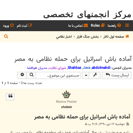
مرکز انجمنهای تخصصی
راهنما
Rules
تماس با ما
ثبت نام
ورود
ج
صفحه اول تالار
بخش جنگ افزار
اخبار نظامي
س
ت
آماده باش اسرائیل برای حمله نظامی به مصر
ج
و
مدیران انجمن:
abdolmahdi
,
Java
,
Shahbaz
,
شوراي نظارت
,
مديران هوافضا
جستجو
جستجوی پیش
ارسال پست
تعداد پست ها:3 • صفحه
1
از
1
Novice Poster
shobeir
آماده باش اسرائیل برای حمله نظامی به مصر
پ
دوشنبه ۱۲ دی ۱۳۹۰, ۹:۱۶ ب.ظ
س
ت
رژیم صهیونیستی در حال آماده‌سازی خود برای مواجهه نظامی با مصر پس از