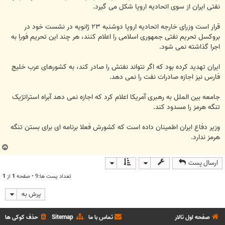
نفتی ایران از سوی اتحادیه اروپا شکل می گیرد.
قرار است وزرای خارجه اتحادیه اروپا دوشنبه ۲۳ ژانویه در نشست خود در
بروکسل تحریم نفتی جمهوری اسلامی را اعلام کنند، هر چند این تحریم فورا به
اجرا گذاشته نمی شود.
ایران تهدید کرده بود که اگر نتواند نفتش را صادر کند، به کشورهای عرب خلیج
فارس نیز اجازه صادرات نفت را نمی دهد.
جامعه بین الملل به رهبری آمریکا اعلام کرد که اجازه نمی دهد آبراه استراتژیک
تنگه هرمز را مسدود کند.
وزیر دفاع ایران اطمینان داده است که کشورش فعلا برنامه ای برای بستن تنگه
هرمز ندارد.
ب
ا
ارسال پست
ل
ا
تعداد پست ها:9 • صفحه
1
از
1
پرش به
صفحه اول تالار
تماس با ما
Sitemap
حذف کوکی ها