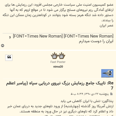
عضو کمیسیون امنیت ملی سیاست خارجی مجلس افزود: این رزمایش ها برای
ارتقای آمادگی رزم نیروهای مسلح برگزار می شود تا در موقع لزوم که به آنها
دستور داده شد تنگه هرمز بسته شود بتوانند در کوتاهترین زمان ممکن این تنگه
را ببندند.
عصر ایران
[FONT=Times New Roman] [FONT=Times New Roman] و
ایران را دوست میدارم
ب
ا
ل
ا
Fast Poster
nima20
Re: تاپیک جامع رزمایش بزرگ نیروی دریایی سپاه (پیامبر اعظم
7
پ
پنج‌شنبه ۲۲ دی ۱۳۹۰, ۸:۳۴ ب.ظ
س
ت
پنتاگون: تنش با ایران کاهش می یابد
ارتش آمریکا روز گذشته (چهارشنبه) از ورود ناوهای جدید به دریای عمان خبر
داد و اعلام کرد که ناوهای دیگری نیز در حال ورود به منطقه هستند.