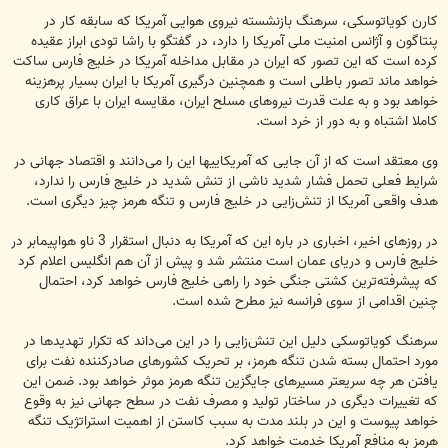
کارن کویاتوسکی، سرهنگ بازنشسته نیروی هوایی آمریکا که سابقه کار در
پنتاگون و آژانس امنیت ملی آمریکا را دارد، در گفتگو با راشا تودی ابراز عقیده
کرده است که این تصور که ایران در مقابل مداخله آمریکا در خلیج فارس ساکت
خواهد ماند تصور باطلی است و همچنین درگیری آمریکا با ایران بسیار پرهزینه
خواهد بود و به علت قدرت نیروهای مسلح ایران، مقایسه ایران با عراق کاری
کاملا اشتباه و به دور از خرد است.
وی معتقد است که از آن جایی که آمریکاییها این را می‌دانند و اقتصاد جهانی در
شرایط فعلی تحمل فشار شدید ناشی از تنش شدید در خلیج فارس را ندارد،
هدف واقعی آمریکا از تنش‌زایی در خلیج فارس و تنگه هرمز چیز دیگری است.
در روزهای اخیر، اخباری در باره این که آمریکا به دنبال استقرار 3 ناو هواپیمابر در
خلیج فارس و دریای عمان است منتشر شد و پیش از آن هم انگلیس اعلام کرد
که پیشرفته‌ترین کشتی جنگی خود را راهی خلیج فارس خواهد کرد، احتمال
چنین اقدامی از سوی فرانسه نیز مطرح شده است.
سرهنگ کویاتوسکی دلیل این تنش‌زایی را در این می‌داند که تکرار تهدیدها در
مورد احتمال بسته شدن تنگه هرمز، بر تحریک کشورهای صادرکننده نفت برای
یافتن هر چه سریعتر مسیرهای جایگزین تنگه هرمز موثر خواهد بود. ضمن این
که تغییرات دیگری در ساختار تولید و مصرف نفت در سطح جهانی نیز به وقوع
خواهد پیوست و این در بلند مدت به سبب کاستن از اهمیت استراتژیک تنگه
هرمز به منافع آمریکا خدمت خواهد کرد.