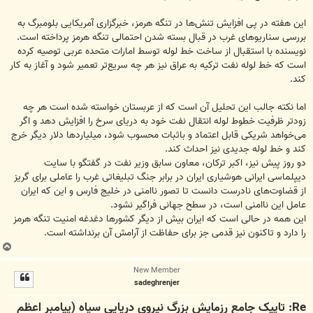
این هفته در پی افزایش تنش‌ها در تنگه هرمز، خبرگزاری آمریکایی بلومبرگ به
بررسی سناریوهای غرب در قبال بسته شدن احتمالی تنگه هرمز پرداخته است.
نویسنده با استقبال از ساخت خط لوله توسط امارات متحده عربی توصیه کرده
است که خط لوله نفت ترکیه به عراق نیز هر چه سریع‌تر تعمیر شود و آغاز به کار
کند.
اما نکته جالب این تحلیل آن است که از عربستان خواسته شده است هر چه
زودتر ظرفیت خطوط لوله انتقال نفت خود به دریای سرخ را افزایش دهد و اگر
می‌خواهد شریکی قابل اعتماد و باثبات محسوب شود، میلیاردها دلار دیگر خرج
کند و خط لوله جدیدی نیز احداث کند.
دو روز پیش نیز، اکبر ترکان، معاون سابق وزیر نفت در گفتگو با سایت
دیپلماسی ایرانی هوشیاری ایران در برابر جنگ تبلیغاتی غرب را عاملی برای گریز
از قضاوت‌های نادرست دانست تا تصور ناامنی در خلیج فارس و این که ایران
عامل این ناامنی است، در سطح جهانی فراگیر نشود.
این همه در حالی است که ایران بیش از دیگر کشورها دغدغه امنیت تنگه هرمز
را دارد و تاکنون نیز قدمی جز برای حفاظت از آرامش آن برنداشته است.
ب
ا
New Member
ل
sadeghrenjer
ا
Re: تاپیک جامع رزمایش بزرگ نیروی دریایی سپاه (پیامبر اعظم