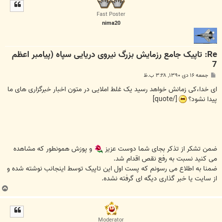
ل
ا
Fast Poster
nima20
Re: تاپیک جامع رزمایش بزرگ نیروی دریایی سپاه (پیامبر اعظم
7
پ
جمعه ۱۶ دی ۱۳۹۰, ۳:۲۸ ب.ظ
س
ت
ای خدا،کی زمانش خواهد رسید یک غلط املایی در متون اخبار خبرگزاری های ما
پیدا نشود؟
[/quote]
ضمن تشکر از تذکر بجای شما دوست عزیز
و پوزش همونطور که مشاهده
می کنید نسبت به رفع نقص اقدام شد.
ضمنا به اطلاع می رسونم که پست اول این تاپیک توسط اینجانب نوشته شده و
از سایت یا خبر گذاری دیگه ای گرفته نشده.
ب
ا
ل
ا
Moderator