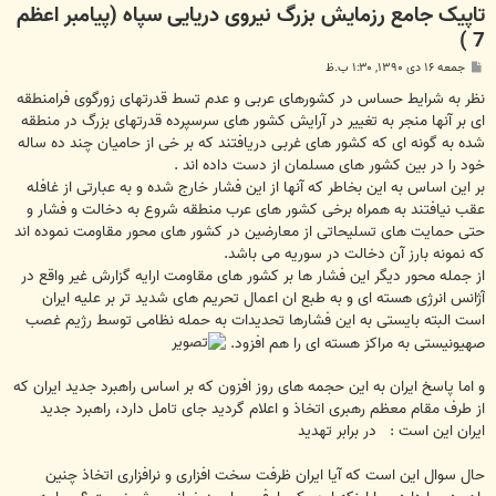
تاپیک جامع رزمایش بزرگ نیروی دریایی سپاه (پیامبر اعظم
7 )
پ
جمعه ۱۶ دی ۱۳۹۰, ۱:۳۰ ب.ظ
س
ت
نظر به شرایط حساس در کشورهای عربی و عدم تسط قدرتهای زورگوی فرامنطقه
ای بر آنها منجر به تغییر در آرایش کشور های سرسپرده قدرتهای بزرگ در منطقه
شده به گونه ای که کشور های غربی دریافتند که بر خی از حامیان چند ده ساله
خود را در بین کشور های مسلمان از دست داده اند .
بر این اساس به این بخاطر که آنها از این فشار خارج شده و به عبارتی از غافله
عقب نیافتند به همراه برخی کشور های عرب منطقه شروع به دخالت و فشار و
حتی حمایت های تسلیحاتی از معارضین در کشور های محور مقاومت نموده اند
که نمونه بارز آن دخالت در سوریه می باشد.
از جمله محور دیگر این فشار ها بر کشور های مقاومت ارایه گزارش غیر واقع در
آژانس انرژی هسته ای و به طبع ان اعمال تحریم های شدید تر بر علیه ایران
است البته بایستی به این فشارها تحدیدات به حمله نظامی توسط رژیم غصب
صهیونیستی به مراکز هسته ای را هم افزود.
و اما پاسخ ایران به این حجمه های روز افزون که بر اساس راهبرد جدید ایران که
از طرف مقام معظم رهبری اتخاذ و اعلام گردید جای تامل دارد، راهبرد جدید
ایران این است :
در برابر تهدید
حال سوال این است که آیا ایران ظرفت سخت افزاری و نرافزاری اتخاذ چنین