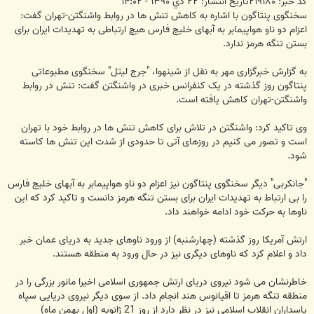
کد خبر: ۲۱۹۱۸۰تاریخ انتشار: ۲۲ دي ۱۳۹۰ - ۱۴:۰۲
سخنگوی پنتاگون با اشاره به کاهش تنش ها در روابط واشنگتن-تهران گفت:
اعزام دو ناو هواپیمابر به آبهای خلیج فارس هیچ ارتباطی به تهدیدات ایران برای
بستن تنگه هرمز ندارد.
به گزارش خبرگزاری مهر به نقل از شینهوا، "جرج لیتل" سخنگوی مطبوعاتی
پنتاگون روز گذشته در یک کنفرانس خبری در واشنگتن گفت: تنش در روابط
واشنگتن-تهران کاهش یافته است.
وی تاکید کرد: واشنگتن در تلاش برای کاهش تنش ها در روابط خود با تهران
است و تصور می کنیم در روزهای آتی تا حدودی از شدت این تنش ها کاسته
شود.
"جانکربی" دیگر سخنگوی پنتاگون نیز اعزام دو ناو هواپیمابر به آبهای خلیج فارس
را بی ارتباط به تهدیدات ایران برای بستن تنگه هرمز دانست و تاکید کرد که این
ناوها به حرکت خود ادامه خواهند داد.
ارتش آمریکا روز گذشته (چهارشنبه) از ورود ناوهای جدید به دریای عمان خبر
داد و اعلام کرد که ناوهای دیگری نیز در حال ورود به منطقه هستند.
خاطرنشان می شود نیروی دریای ارتش جمهوری اسلامی اخیرا مانور بزرگی را در
منطقه تنگه هرمز تا اقیانوس هند انجام داد. از سوی دیگر نیروی دریایی سپاه
پاسداران انقلاب اسلامی نیز در نظر دارد از روز 21 ژانویه (اول بهمن ماه)