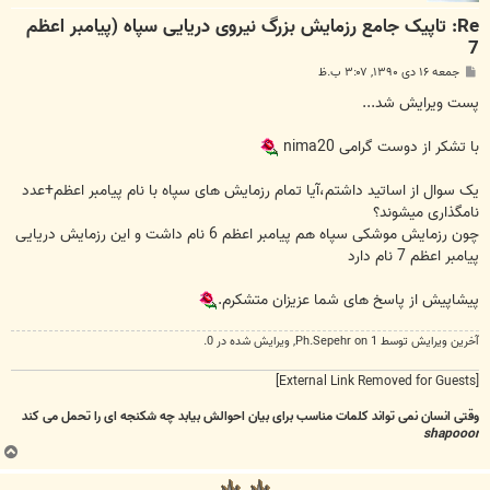
Re: تاپیک جامع رزمایش بزرگ نیروی دریایی سپاه (پیامبر اعظم
7
پ
جمعه ۱۶ دی ۱۳۹۰, ۳:۰۷ ب.ظ
س
ت
پست ویرایش شد...
با تشکر از دوست گرامی nima20
یک سوال از اساتید داشتم،آیا تمام رزمایش های سپاه با نام پیامبر اعظم+عدد
نامگذاری میشوند؟
چون رزمایش موشکی سپاه هم پیامبر اعظم 6 نام داشت و این رزمایش دریایی
پیامبر اعظم 7 نام دارد
پیشاپیش از پاسخ های شما عزیزان متشکرم.
آخرین ويرايش توسط 1 on
Ph.Sepehr
, ويرايش شده در 0.
[External Link Removed for Guests]
وقتی انسان نمی تواند کلمات مناسب برای بیان احوالش بیابد چه شکنجه ای را تحمل می کند
shapooor
ب
ا