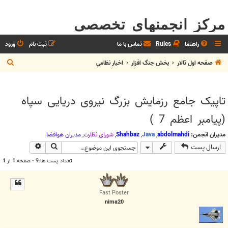
مرکز انجمنهای تخصصی
راهنما
Rules
تماس با ما
ثبت نام
ورود
ج
صفحه اول تالار
بخش جنگ افزار
اخبار نظامي
س
ت
تاپیک جامع رزمایش بزرگ نیروی دریایی سپاه
ج
(پیامبر اعظم 7 )
و
مدیران انجمن:
abdolmahdi
,
Java
,
Shahbaz
,
شوراي نظارت
,
مديران هوافضا
جستجو
جستجوی پیش
ارسال پست
تعداد پست ها:9 • صفحه
1
از
1
Fast Poster
nima20