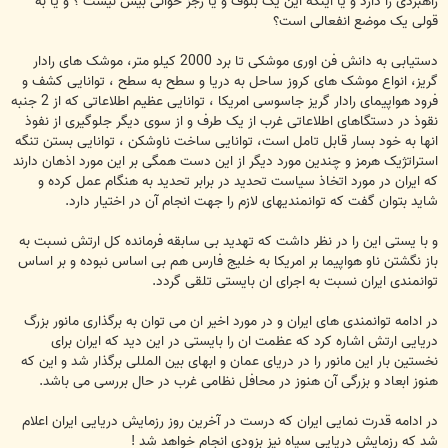
راهبردی را دارد و یا اینکه این یک بلوف و یا رجز خوانی بیش نیست ؟ و یا به
قولی یک موضع انفعالی است؟
دستیابی به دانش فن اوری موشکی تا برد 2000 کیلو متر، موشک های رادار
گریز، انواع موشک های کروز ساحل به دریا و سطح به سطح ، توانایی کشف و
فرود هواپیمای رادار گریز جاسوسی امریکا ، توانایی عظیم اطلاعاتی که از 2 جنبه
نقوذ در دستگاهای اطلاعاتی غرب از یک طرف و از سوی دیگر جلوگیری از نفوذ
انها به خود بسار قابل تامل است، توانایی ساخت ناوشکن ، توانایی بستن تنگه
استراتژیک هرمز و چندین مورد دیگر از این دست همگی بر این مورد اذهان دارند
که ایران در مورد اتخاذ سیاست تحدید در برابر تحدید به هنگام عمل کرده و
شاید بتوان گفت که توانمندیهای لازم را جهت انجام آن در اختیار دارد.
و با یستی این را در نظر داشت که تهدید بی سابقه فرمانده کل ارتش نسبت به
باز نگشتن ناو هواپیما بر امریکا به خلیج فارس هم بی اساس نبوده و بر اساس
توانمندی ایران نسبت به اجرای ان بایستی تلقی گردد.
در ادامه توانمندی های ایران و در مورد اخیر ان می توان به برگذاری مانور بزرگ
دریایی ارتش اشاره کرد که عظمت ان را بایستی در این دید که ایران برای
نخستین بار این مانور را در دریای عمان و ابهای بین المللی برگذار شد و این که
هنوز ابعاد و بزرگی آن هنوز در محافل نظامی غرب در حال بررسی می باشد.
در ادامه قدرت نمایی ایران که درست در آخرین روز رزمایش دریایی ایران اعلام
شد که رزمایش دریایی سپاه نیز بزودی انجام خواهد شد !