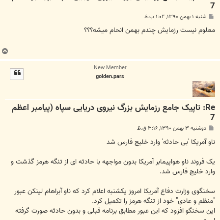
7
پ
شنبه ۱ بهمن ۱۳۹۰, ۱:۰۲ ب.ظ
س
ت
معلوم نیست رزمایش چندم بهمن انحام میشه؟؟؟
ب
ا
New Member
ل
golden.pars
ا
Re: تاپیک جامع رزمایش بزرگ نیروی دریایی سپاه (پیامبر اعظم
7
پ
دوشنبه ۳ بهمن ۱۳۹۰, ۳:۱۶ ق.ظ
س
ت
ناو آمریکا 'بی حادثه' وارد خلیج فارس شد
یک فروند ناو هواپیمابر آمریکا بدون مواجهه با حادثه ای از تنگه هرمز گذشت و
وارد خلیج فارس شد.
سخنگوی وزارت دفاع آمریکا امروز یکشنبه اعلام کرد که ناو آبراهام لینکن عبور
"منظم و عادی" خود از تنگه هرمز را تکمیل کرد.
این سخنگو افزود که این عبور مطابق برنامه قبلی و بدون حادثه صورت گرفته