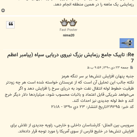
رزمایشی یک ماهه را در همین منطقه انجام دهد.
ب
ا
ل
ا
Fast Poster
nima20
Re: تاپیک جامع رزمایش بزرگ نیروی دریایی سپاه (پیامبر اعظم
7
پ
جمعه ۲۳ دی ۱۳۹۰, ۹:۵۴ ب.ظ
س
ت
جنبه پنهان افزایش تنش‌ها بر سر تنگه هرمز
نکته جالب این تحلیل آن است که از عربستان خواسته شده است هر چه زودتر
ظرفیت خطوط لوله انتقال نفت خود به دریای سرخ را افزایش دهد و اگر
می‌خواهد شریکی قابل اعتماد و باثبات محسوب شود، میلیاردها دلار دیگر خرج
کند و خط لوله جدیدی نیز احداث کند.
کد خبر: ۲۱۹۲۹۵تاریخ انتشار: ۲۳ دي ۱۳۹۰ - ۲۱:۱۸
سرویس بین الملل- کارشناسان داخلی و خارجی، زاویه جدیدی از تلاش برای
افزایش تنش‌ها در خلیج فارس از سوی آمریکا را مورد توجه قرار داده‌اند.