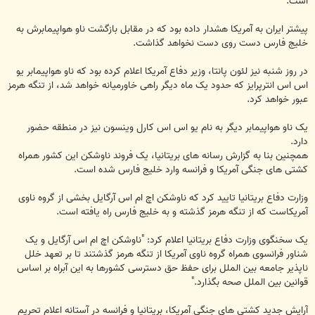
است.
پیشتر ایران به آمریکا هشدار داده بود که در مقابل بازگشت ناو هواپیمابرش به
خلیج فارس دست روی دست نخواهد گذاشت.
در روز شنبه نیز لئون پانتا، وزیر دفاع آمریکا اعلام کرده بود که ناو هواپیمابر یو
اس اس انترپرایز که حدود یک ماه دیگر راهی خاورمیانه خواهد شد، از تنگه هرمز
عبور خواهد کرد.
یک ناو هواپیمابر دیگر به نام یو اس اس کارل وینسون نیز در منطقه حضور
دارد.
همچنین بنا به گزارش رسانه های بریتانیا، یک فروند ناوشکن این کشور همراه
کشتی های جنگی آمریکا و فرانسه وارد خلیج فارس شده است.
وزارت دفاع بریتانیا تایید کرد که ناوشکن اچ ام اس آرگایل بخشی از گروه ناوی
آمریکاست که از تنگه هرمز گذشته و به خلیج فارس راه یافته است.
یک سخنگوی وزارت دفاع بریتانیا اعلام کرد: "ناوشکن اچ ام اس آرگایل و یک
شناور فرانسوی همراه گروه ناوی آمریکا از تنگه هرمز گذشتند تا بر تعهد خلل
ناپذیر جامعه بین الملل برای حفظ حق دسترسی کشورها به این آبراه بر اساس
قوانین بین الملل صحه بگذارد."
آرایش جدید کشتی های جنگی آمریکا، بریتانیا و فرانسه در آستانه اعلام تحریم