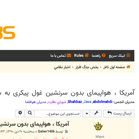
لینک سریع
راهنما
Rules
تماس با ما
صفحه اول تالار
بخش جنگ افزار
اخبار نظامي
آمریکا ، هواپیمای بدون سرنشین غول پیکری به س
مدیران انجمن:
abdolmahdi
,
Java
,
Shahbaz
,
شوراي نظارت
,
مديران هوافضا
جستجو
جستجوی پی
ارسال پست
آمریکا ، هواپیمای بدون سرنشی
پ
توسط
Qaher1406
»
سه‌شنبه ۲۰ دی ۱۳۹۰, ۱۰:۴۳ ب.ظ
س
Major