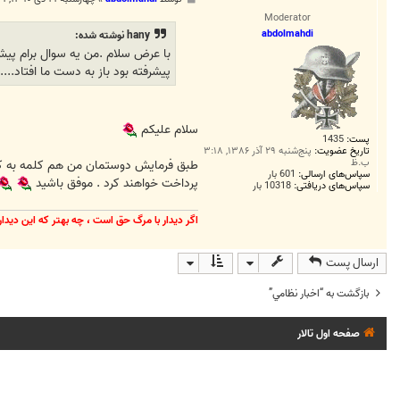
س
Moderator
ت
abdolmahdi
hany نوشته شده:
پیشرفته بود باز به دست ما افتاد......
سلام عليكم
پست:
1435
تاریخ عضویت:
پنج‌شنبه ۲۹ آذر ۱۳۸۶, ۳:۱۸
ب.ظ
طبق فرمايش دوستمان من هم كلمه به كلمه 
سپاس‌های ارسالی:
601 بار
پرداخت خواهند كرد . موفق باشيد
سپاس‌های دریافتی:
10318 بار
اگر ديدار با مرگ حق است ، چه بهتر كه اين ديدا
ارسال پست
بازگشت به “اخبار نظامي”
صفحه اول تالار