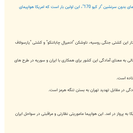
ناو "استنیس" و گروه حمله ای این ناو در حال حرکت در دریای عمان و در ورودی تنگه هرمز هستند. از زمان ساقط شدن هواپیمای بدون سرنشین "ار کیو 170"، این اولین بار است که امریکا هواپیمای
ار این کشتی جنگی روسیه، ناوشکن "ادمیرال چاباننکو" و کشتی "یارسولاف
 به معنای آمادگی این کشور برای همکاری با ایران و سوریه در طرح های
تاده است.
کر و بدون سرنشین "ار کیو 4 گلوبال هاک" از ناو استنینگ امریکا به پرواز در امد. این هواپیما ماموریتی نظارتی و مراقبتی در سواحل ایران