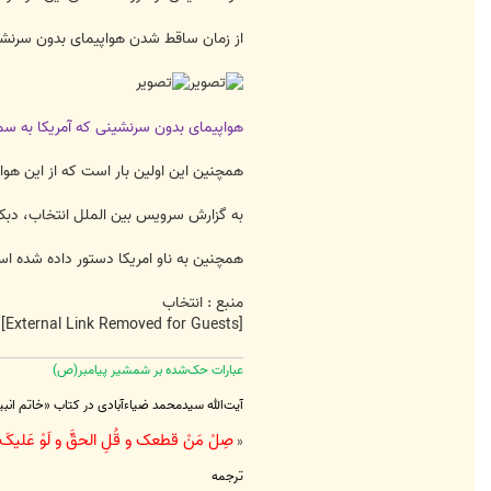
از زمان ساقط شدن هواپیمای بدون سرنشین "ار کیو 170"، این اولین بار است که امریکا هواپیمای بدون سرنشین دیگ
هواپیمای بدون سرنشینی که آمریکا به س
همچنین این اولین بار است که از این هو
به گزارش سرویس بین الملل انتخاب، دبکا 
همچنین به ناو امریکا دستور داده شده ا
منبع : انتخاب
[External Link Removed for Guests]
عبارات حک‌شده بر شمشیر پیامبر(ص)
آیت‌الله سیدمحمد ضیاءآبادی در کتاب «خاتم انب
صِلْ مَنْ قطعک و قُلِ الحقَّ و لَوْ عَلیکَ ی
«
ترجمه