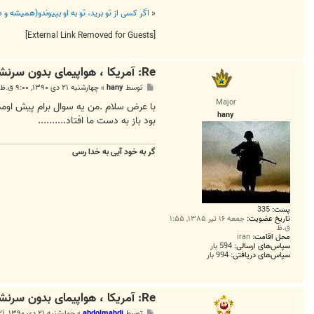
«
اگر کسی از تو برید، تو به او بپیوندو(همیشه و
[External Link Removed for Guests]
Re: آمریکا ، هواپیمای بدون سرنشین غول پیکری به سوی ایران فرس
پ
توسط
hany
»
چهارشنبه ۲۱ دی ۱۳۹۰, ۹:۰۰ ق.ظ
س
Major
ت
hany
بود باز به دست ما افتاد..........
گر به خود آیی به خدا رسی
پست:
335
تاریخ عضویت:
جمعه ۱۶ تیر ۱۳۸۵, ۱:۵۵
ق.ظ
محل اقامت:
iran
سپاس‌های ارسالی:
594 بار
سپاس‌های دریافتی:
994 بار
Re: آمریکا ، هواپیمای بدون سرنشین غول پیکری به سوی ایران فرس
پ
توسط
abdolmahdi
»
چهارشنبه ۲۱ دی ۱۳۹۰, ۹:۲۱ ق.ظ