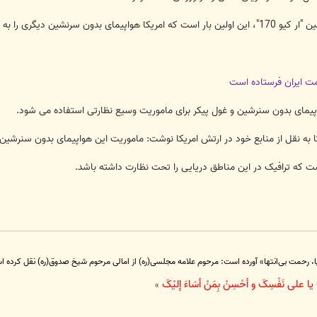
ری را به ایران فرستاده است.
مت ایران فرستاده است
اپیمای بدون سنرشین و غول پیکر برای ماموریت وسیع نظارتی استفاده می شود.
به نقل از منابع خود در ارتش امریکا نوشت: ماموریت این هواپیمای بدون سنرشین ن
ست که ترافیک در این مناطق دریایی را تحت نظارت داشته باشد.
یا، رحمت بی‌انتها» آورده است: مرحوم علامه مجلسی(ره) از امالی مرحوم شیخ صدوق(ره) نقل کرد
ا علی نَفْسِکَ و أحْسِنْ بِمَنْ أسَاءَ إلیْکَ
»