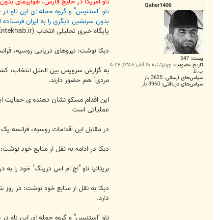
ت
ناو آمریکا در خلیج فارس، هواپیمای بدون
Qaher1406
بدون سرنشین دیگری را به ایران فرستاده 
پایگاه خبری تحلیلی انتخاب (Entekhab.ir) :
دبکا نوشت: نیروهای دریایی روسیه، فران
پست:
547
تاریخ عضویت:
چهارشنبه ۲۰ آبان ۱۳۸۸, ۵:۲۴
به گزارش سرویس بین الملل انتخاب، کشتی 
ب.ظ
سپاس‌های ارسالی:
3625 بار
مردی" هم حضور دارند.
سپاس‌های دریافتی:
3960 بار
این اقدام مسکو نشان دهنده ی حمایت این
عملیاتی است
در مقابل این اقدامات روسیه، فرانسه یک 
دبکا در ادامه به نقل از منابع خود نوشت: گرد آمدن نیروهای غربی در 48 ساعت گذشته در خلیج فارس و در
بریتانیا ناو "اچ ام اس درینگ" خود را به
دارد.
ناو "استنیس" و گروه حمله ای این ناو در