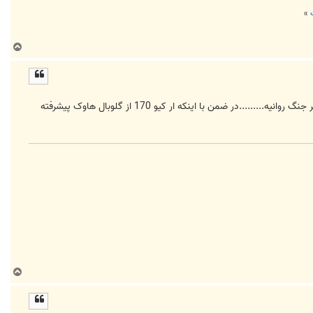
»
ب
ا
ل
ا
با عرض سلام .من یه سوال برام پیش اومده-کشورهای غربی با کدوم بودجه میخوان یه جنگ دیگه شروع کنن-فکر میکنم بیشتر جنگ روانیه.........در ضمن با اینکه ار کیو 170 از گلوبال هاوک پیشرفته
ب
ا
ل
ا