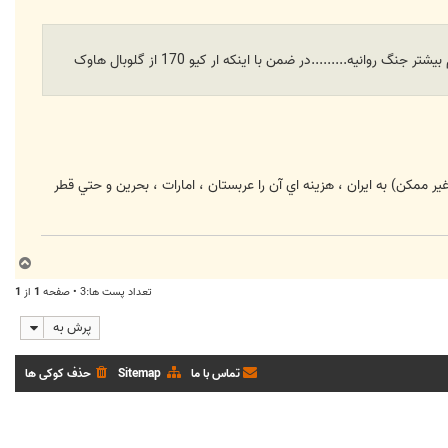
با عرض سلام .من یه سوال برام پیش اومده-کشورهای غربی با کدوم بودجه میخوان یه جنگ دیگه شروع کنن-فکر میکنم بیشتر جنگ روانیه.........در ضمن با اینکه ار کیو 170 از گلوبال هاوک
 ممكن) به ايران ، هزينه اي آن را عربستان ، امارات ، بحرين و حتي قطر
ب
ا
تعداد پست ها:3 • صفحه
1
از
1
ل
ا
پرش به
تماس با ما
Sitemap
حذف کوکی ها