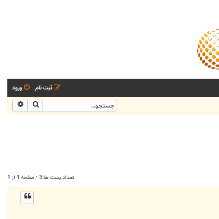
ثبت نام
ورود
جستجو
جستجو
تعداد پست ها:3 • صفحه
1
از
1