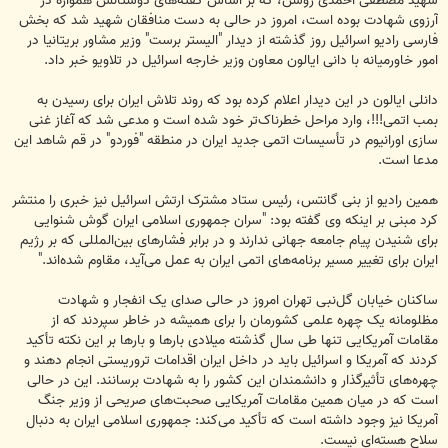
شهید مصطفی احمدی روشن، که بر اساس گفته‌های دوستانش همواره در
آرزوی شهادت بوده است، امروز در حالی به دست منافقان شهید شد که بخش
فارسی رادیو اسرائیل روز گذشته از دیدار "الیستر برست" وزیر مشاور بریتانیا در
امور خاورمیانه با دانی ایالون معاون وزیر خارجه اسرائیل در تلاویو خبر داد.
دانلی ایالون در این دیدار اعلام کرده بود که روند تلاش ایران برای رسیدن به
بمب اتمی!!!، وارد مراحل خطرناک‌تر خود شده است و مدعی شد که آغاز غنی
سازی اورانیوم در تأسیسات اتمی جدید ایران در منطقه "فوردو" در قم شاهد این
مدعا است.
همین رادیو از بنی گانتس، رئیس ستاد مشترک ارتش اسرائیل نیز خبری را منتشر
کرد مبنی بر اینکه وی گفته بود: ‌"سران جمهوری اسلامی ایران گوش شنوایی
برای شنیدن پیام جامعه جهانی ندارند و در برابر فشارهای بین‌المللی که بر رژیم
ایران برای تغییر مسیر برنامه‌های اتمی ایران به عمل می‌آید، مقاوم شده‌اند."
ساکنان خیابان گل‌نبی تهران امروز در حالی صدای یک انفجار و شهادت
مظلومانه یک چهره علمی کشورمان را برای همیشه در خاطر سپردند که از
مقامات آمریکایی تنها طی سال گذشته میلادی بارها و بارها بر این نکته تأکید
کردند که آمریکا و اسرائیل باید در داخل ایران اقدامات تروریستی انجام دهند و
چهره‌های تأثیرگذار و دانشمندان این کشور را به شهادت برسانند. این در حالی
است که در میان همین مقامات آمریکایی صحبت‌های صریحی از وزیر جنگ
آمریکا نیز وجود داشته است که تأکید می‌کند: جمهوری اسلامی ایران به دنبال
سلاح هسته‌ای نیست.