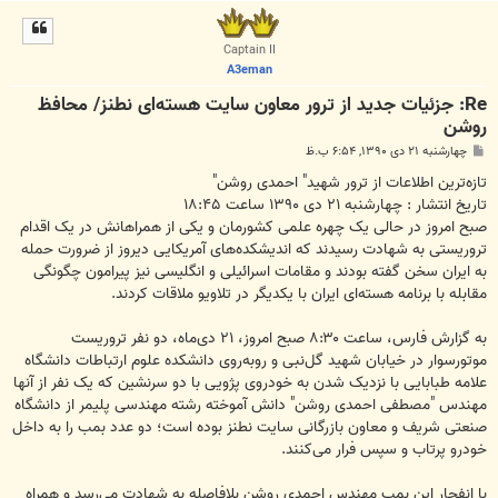
ا
ل
ا
Captain II
A3eman
Re: جزئیات جدید از ترور معاون سایت هسته‌ای نطنز/ محافظ
روشن
پ
چهارشنبه ۲۱ دی ۱۳۹۰, ۶:۵۴ ب.ظ
س
ت
تازه‌ترین اطلاعات از ترور شهید" احمدی روشن"
تاریخ انتشار : چهارشنبه ۲۱ دی ۱۳۹۰ ساعت ۱۸:۴۵
صبح امروز در حالی یک چهره علمی کشورمان و یکی از همراهانش در یک اقدام
تروریستی به شهادت رسیدند که اندیشکده‌های آمریکایی دیروز از ضرورت حمله
به ایران سخن گفته بودند و مقامات اسرائیلی و انگلیسی نیز پیرامون چگونگی
مقابله با برنامه هسته‌ای ایران با یکدیگر در تلاویو ملاقات کردند.
به گزارش فارس، ساعت ۸:۳۰ صبح امروز، ۲۱ دی‌ماه، دو نفر تروریست
موتورسوار در خیابان شهید گل‌نبی و روبه‌روی دانشکده علوم ارتباطات دانشگاه
علامه طبابایی با نزدیک شدن به خودروی پژویی با دو سرنشین که یک نفر از آنها
مهندس "مصطفی احمدی روشن" دانش آموخته رشته مهندسی پلیمر از دانشگاه
صنعتی شریف و معاون بازرگانی سایت نطنز بوده است؛ دو عدد بمب را به داخل
خودرو پرتاب و سپس فرار می‌کنند.
با انفجار این بمب مهندس احمدی روشن بلافاصله به شهادت می‌رسد و همراه