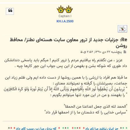
ا
ل
ا
Captain I
KH.I.A.2500
Re: جزئیات جدید از ترور معاون سایت هسته‌ای نطنز/ محافظ
روشن
پ
پنج‌شنبه ۲۲ دی ۱۳۹۰, ۲:۵۲ ق.ظ
س
ت
عزیز ، من نگفتم راه بیافتیم مردم را ترور کنیم ! میگم باید پاسخی دندانشکن
داد طوری که شوکه بشن و بفهمن از این پس جواب این جور کارها چیه .
ما قبلا هم افراد با ارزشی را با همین روشها از دست داده ایم ولی ظلم زیاد این
جماعت، بصیرتشان را گرفته و نمیتوانند معنای :
" يُرِيدُونَ أَن يُطْفِؤُواْ نُورَ اللّهِ بِأَفْوَاهِهِمْ وَيَأْبَى اللّهُ إِلاَّ أَن يُتِمَّ نُورَهُ وَلَوْ كَرِهَ الْكَافِرُونَ
" را بفهمند و من در این مورد تنها میتوانم بگویم :
"الحمد لله الذی جعل اعداعنا من الحمقا"
"سپاس خدایی را که دشمنان ما را از احمقها قرار داد"
* *
*
جز ايران نباشد مرا نام ياد
* *
*
*
*
*
*
*
*
که يزدان مرا زين سبب کام داد
* *
*