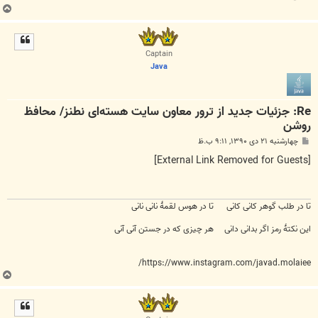
ب
ا
ل
ا
Captain
Java
Re: جزئیات جدید از ترور معاون سایت هسته‌ای نطنز/ محافظ
روشن
پ
چهارشنبه ۲۱ دی ۱۳۹۰, ۹:۱۱ ب.ظ
س
ت
[External Link Removed for Guests]
تا در طلب گوهر کانی کانی تا در هوس لقمهٔ نانی نانی
این نکتهٔ رمز اگر بدانی دانی هر چیزی که در جستن آنی آنی
https://www.instagram.com/javad.molaiee/
ب
ا
ل
ا