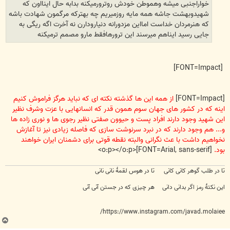
خواراجنبی میشه وهموطن خودش روترورمیکنه بدابه حال اینااون که
شهیدوبهشت جاشه همه مایه روزمیریم چه بهترکه مرگمون شهادت باشه
که هنرمردان خداست امااین مزدورانه دنیارودارن نه آخرت اگه ریگی به
جایی رسید ایناهم میرسند این ترورهافقط مارو مصمم ترمیکنه
[FONT=Impact]
[FONT=Impact]
از همه این ها گذشته نکته ای که نباید هرگز فراموش کنیم
اینه که در کشور های جهان سوم همون قدر که انسانهایی با عزت وشرف نظیر
این شهید وجود دارند افراد پست و حیوون صفتی نظیر رجوی ها و نوری زاده ها
و... هم وجود دارند که در نبرد سرنوشت سازی که فاصله زیادی نیز تا آغازش
نخواهیم داشت با عث نگرانی والبته نقطه قوتی برای دشمنان ایران خواهند
بود.
[FONT=Arial, sans-serif]<o:p></o:p>
تا در طلب گوهر کانی کانی تا در هوس لقمهٔ نانی نانی
این نکتهٔ رمز اگر بدانی دانی هر چیزی که در جستن آنی آنی
https://www.instagram.com/javad.molaiee/
ب