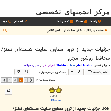
مرکز انجمنهای تخصصی
راهنما
Rules
تماس با ما
ثبت نام
ورود
ج
صفحه اول تالار
بخش جنگ افزار
اخبار نظامي
س
ت
جزئیات جدید از ترور معاون سایت هسته‌ای نطنز/
ج
محافظ روشن مجرو
و
مدیران انجمن:
abdolmahdi
,
Java
,
Shahbaz
,
شوراي نظارت
,
مديران هوافضا
جستجو
جستجوی پیشر
ارسال پست
2
تعداد پست ها:44
4
3
1
قبلی
بعدی
Captain II
A3eman
Re: جزئیات جدید از ترور معاون سایت هسته‌ای نطنز/