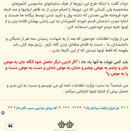
جرات گفت با اینکه طرح این ترورها از طرف سازمانهای جاسوسی کشورهای
مشخصیه ولی کسانی که این ترورها را انجام میدن از به ظاهر ایرانیها و صد البته
خود فروخته هایی هستن که تشنه پول و تایید شدن توسط بیگانه ها هستند و
اجازه میدن دشمنان قسم خورده کشورشان به این راحتی بهشان قلاده بزنن و از
اونها علیه مردم خودشون استفاده کنن .
من از وزارت اطلاعات خودمون که بعد از به شهادت رسیدن سه نفر از نخبگان و
دانشمندان ما ، دست به اقدام متقابل نزدن گله دارم . رژیم بچه کش باید
بفهمه که فقط اونها نیستن که از این کارها بلدن .
باید کمی تورات به آنها یاد داد :
"اگر اذیتى دیگر حاصل شود آنگاه جان به عوض
جان و چشم به عوض چشم و دندان به عوض دندان و دست به عوض دست و
پا به عوض پا"
من شخصا" به سایت وزارت اطلاعات نامه ای می نویسم و نسبت به این صبر و
تحمل بیش از اندازه اونها اعتراض میکنم .
* *
*
جز ايران نباشد مرا نام ياد
* *
*
*
*
*
*
*
*
که يزدان مرا زين سبب کام داد
* *
*
ب
ا
ل
ا