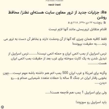
Furious Poster
nasir irani
Re: جزئیات جدید از ترور معاون سایت هسته‌ای نطنز/ محافظ
روشن
پ
پنج‌شنبه ۲۲ دی ۱۳۹۰, ۲:۱۸ ق.ظ
س
ت
اقدام متقابل تروریستی مانند آنها لازم نیست
فقط کافیه همان چیزی که آنها از آن وحشت دارند و بخاطر آن دست به ترور می
زنند.....به حقیقت بپیونده!
ترس اسراییل از بمب اتمی ایران و حمله اتمی نیست!.........ترس اسراییل از
تبدیل شدن به یک کارت سوخته برای غرب بعد از حقیقت بمب اتمی ایران
هست...........
وگرنه برای امریکا و غرب ایران 500 بمب اتم هم داشته باشه مهم نیست....چون
بخوبی رفتار ایران در جنگ 8 ساله با حملات متعدد شیمیایی صدام و....رو
دیدن.....
ولی برای اسراییل 1 بمب هم فاجعه هست!.....
باید اسراییل رو سوزوند!
ب