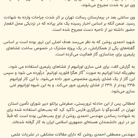
وی نیز به شدت مجروح می‌شوند.
وی ساعتی بعد در بیمارستان رسالت تهران بر اثر شدت جراحات وارده به شهادت
رسید. ضمن آنکه بر اساس اخبار رسیده یک عابر پیاده که در نزدیکی محل انفجار
حضور داشته نیز از ناحیه دست مجروح شده است.
شهید احمدی روشن که به نظر می‌رسد هدف اصلی این ترور بوده است بر اساس
گفته‌های یکی از همکارانش، در یک پروژه مشترک در خصوص ساخت غشا‌های
پلیمری برای جداسازی گاز فعالیت می‌کرده است.
به گزارش الف، برای غنی سازی اورانیوم از غشاهای پلیمری استفاده می شود،
بطوریکه ابتدا اورانیم به صورت "گاز هگزا فلورید اورانیم" درآورده می شود و سپس
این گاز از یک غشای پلیمری مخصوص عبور داده می‌شود. با این کار اورانیوم
۲۳۵ زودتر از ۲۳۸ از غشای پلیمری عبور می‌کند. و به این شیوه اورانیوم غنی
سازی می‌شود.
لحظاتی پس از این حادثه تروریستی، صفرعلی براتلو دبیر شورای تأمین استان
تهران در گفت‌وگو با خبرگزاری فارس تأکید کرد که بمب‌های استفاده شده برای
به شهادت رساندن مهندس احمدی روشن از نوع بمب‌هایی بوده است که قبلاً
نیز در ترور دانشمندان هسته‌ای جمهوری اسلامی ایران به کار گرفته شده‌اند.
مهندس مصطفی احمدی روشن که دارای مقالات مختلفی در نشریات علمی