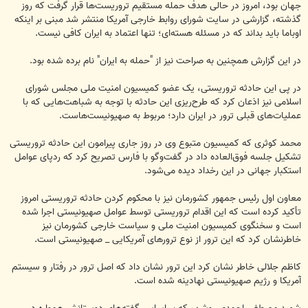
جهان بود، امروز در حالی هدف حمله مستقیم تروریست‌ها قرار گرفت که روز
گذشته، گزارشی در سایت شورای روابط خارجی آمریکا منتشر شد مبنی بر اینکه
اوباما باید بداند که در مسئله هسته‌ای؛ تنها اعتماد به ایران کافی نیست.
در این گزارش همچنین به صراحت نیز از "حمله به ایران" نام برده شده بود.
در پی این حادثه تروریستی، یک عضو کمیسیون امنیت ملی مجلس شورای
اسلامی نیز اذعان کرد که طرح‌ریزی این حادثه با توجه به شباهت‌هایی که با
عملیات‌های قبلی ترور در ایران دارد؛ مربوط به صهیونیست‌هاست.
محمد کوثری که کمیسیون متبوع وی در روز جاری پیرامون این حادثه تروریستی
تشکیل جلسه فوق‌العاده داد در گفت‌وگو با فارس تصریح کرد که ردپای عوامل
استکبار جهانی در این رخداد دیده می‌شود.
معاون اول رئیس جمهور کشورمان نیز با محکوم کردن حادثه تروریستی امروز
تأکید کرده است که این اقدام تروریستی توسط عوامل صهیونیستی اجرا شده
است و سخنگوی کمیسیون امنیت ملی و سیاست خارجی کشورمان نیز
خاطرنشان کرد که این ترور از نوع ترورهای آمریکایی _ صهیونیستی است.
کاظم جلالی خاطر نشان کرد این ترور نشان داد که اصل ترور در رفتار و سیستم
آمریکا و رژیم صهیونیستی نهادینه شده است.