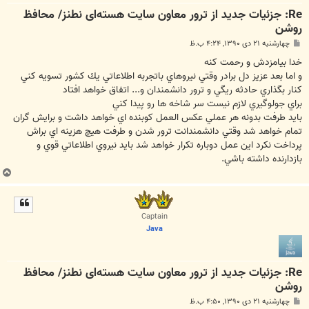
Re: جزئیات جدید از ترور معاون سایت هسته‌ای نطنز/ محافظ
روشن
پ
چهارشنبه ۲۱ دی ۱۳۹۰, ۴:۲۴ ب.ظ
س
ت
خدا بيامزدش و رحمت كنه
و اما بعد عزيز دل برادر وقتي نيروهاي باتجربه اطلاعاتي يك كشور تسويه كني
كنار بگذاري حادثه ريگي و ترور دانشمندان و... اتفاق خواهد افتاد
براي جولوگيري لازم نيست سر شاخه ها رو پيدا كني
بايد طرفت بدونه هر عملي عكس العمل كوبنده اي خواهد داشت و برايش گران
تمام خواهد شد وقتي دانشمندانت ترور شدن و طرفت هيچ هزينه اي براش
پرداخت نكرد اين عمل دوباره تكرار خواهد شد بايد نيروي اطلاعاتي قوي و
بازدارنده داشته باشي.
ب
ا
ل
ا
Captain
Java
Re: جزئیات جدید از ترور معاون سایت هسته‌ای نطنز/ محافظ
روشن
پ
چهارشنبه ۲۱ دی ۱۳۹۰, ۴:۵۰ ب.ظ