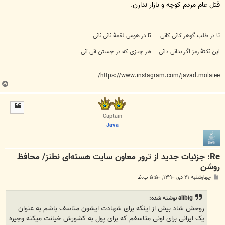
قتل عام مردم کوچه و بازار ندارن.
تا در طلب گوهر کانی کانی تا در هوس لقمهٔ نانی نانی
این نکتهٔ رمز اگر بدانی دانی هر چیزی که در جستن آنی آنی
https://www.instagram.com/javad.molaiee/
ب
ا
ل
ا
Captain
Java
Re: جزئیات جدید از ترور معاون سایت هسته‌ای نطنز/ محافظ
روشن
پ
چهارشنبه ۲۱ دی ۱۳۹۰, ۵:۵۰ ب.ظ
س
ت
alibig نوشته شده:
روحش شاد بیش از اینکه برای شهادت ایشون متاسف باشم به عنوان
یک ایرانی برای اونی متاسفم که برای پول به کشورش خیانت میکنه وجیره