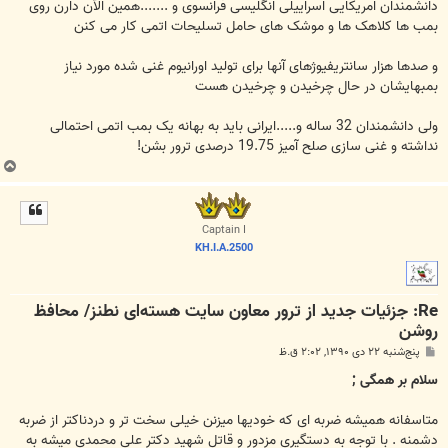
ت
دانشمندان امریکایی اسراییلی انگلیسی فرانسوی و .......همین الآن دارن روی
بمب ها کلاهک ها و موشک های حامل تسلیحات اتمی کار می کنن
و صدها هزار سانتریفیوژهای آنها برای تولید اورانیوم غنی شده مورد نیاز
بمبهایشان در حال چرخیدن و چرخیدن هست
ولی دانشمندان 32 ساله و.....ایرانی باید به بهانه یک بمب اتمی احتمالی
نداشته و غنی سازی صلح آمیز 19.75 درصدی ترور بشن!
ب
ا
ل
ا
Captain I
KH.I.A.2500
Re: جزئیات جدید از ترور معاون سایت هسته‌ای نطنز/ محافظ
روشن
پ
پنج‌شنبه ۲۲ دی ۱۳۹۰, ۲:۰۲ ق.ظ
س
ت
سلام بر همگی ;
متاسفانه همیشه ضربه ای که خودیها میزنن خیلی سخت تر و دردناکتر از ضربه
دشمنه . با توجه به دستگیری مزدور و قاتل شهید دکتر علی محمدی میشه به