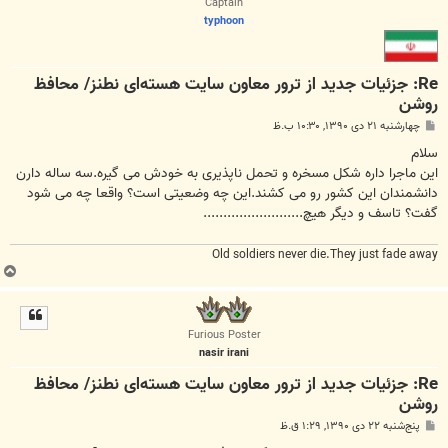
Captain
typhoon
Re: جزئیات جدید از ترور معاون سایت هسته‌ای نطنز/ محافظ
روشن
پ
چهارشنبه ۲۱ دی ۱۳۹۰, ۱۰:۳۰ ب.ظ
س
ت
سلام
این ماجرا داره شکل مسخره و تحمل ناپذیری به خودش می گیره.سه ساله دارن
دانشمندان این کشور رو می کشند.این چه وضعیتی است؟ واقعا چه می شود
گفت؟ تاسف و دیگر هیچ.........................
Old soldiers never die.They just fade away
ب
ا
ل
ا
Furious Poster
nasir irani
Re: جزئیات جدید از ترور معاون سایت هسته‌ای نطنز/ محافظ
روشن
پ
پنج‌شنبه ۲۲ دی ۱۳۹۰, ۱:۲۹ ق.ظ
س