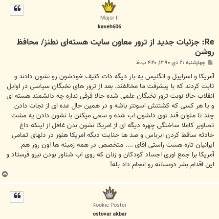
ل
ا
Major II
kaveh606
Re: جزئیات جدید از ترور معاون سایت هسته‌ای نطنز/ محافظ
روشن
پ
چهارشنبه ۲۱ دی ۱۳۹۰, ۴:۲۰ ب.ظ
س
ت
آمریکا و اسراییل و انگلیس یه بار دیگه ذات کثیف خودشون رو نشون دادند و
ثابت کردند که با پیشرفت ما مخالفند. بعد از ترور های نخبگان سیاسی در اوایل
انقلاب حالا نوبت ترور نخبگان علمی شده حالا فرقی نداره چه دانشمند هسته ای
و یا هر کسی که کشتنش اسونتر باشه و در همین حال عده ای از نجات دادن
چند تا ملوان قند توی دلشون اب شده و سعی میکنن با نشون دادن یه مشت
تصاویر کاملا ساختگی چهره دیگه ای از امریکا نشون بدن غافل از اینکه داغ
حادثه ساقط کردن ایرباس و صد ها جنایت دیگه امریکا هنوز در دلهای تمامی
ایرانیان تازه هست راستی اقای .... متخصص در همه زمینه ها اون روز هم
آمریکا برا جمع اوری اجساد کودکان و زنان که روی اب شناور بودن نیرو فرستاد و
این اقدام بشر دوستانه رو انجام داد بله!
ب
ا
ل
ا
Rookie Poster
ostovar akbar