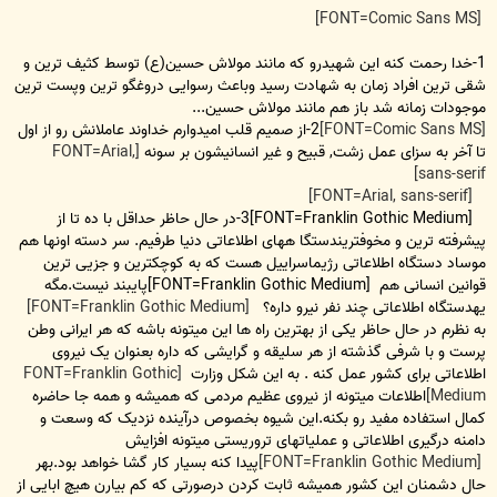
س
ت
[FONT=Comic Sans MS]
1-خدا رحمت کنه این شهیدرو که مانند مولاش حسین(ع) توسط کثیف ترین و
شقی ترین افراد زمان به شهادت رسید وباعث رسوایی دروغگو ترین وپست ترین
موجودات زمانه شد باز هم مانند مولاش حسین...
[FONT=Comic Sans MS]
2-از صمیم قلب امیدوارم خداوند عاملانش رو از اول
تا آخر به سزای عمل زشت, قبیح و غیر انسانیشون بر سونه
[FONT=Arial,
sans-serif]
[FONT=Arial, sans-serif]
[FONT=Franklin Gothic Medium]3-در حال حاظر حداقل با ده تا از
پیشرفته ترین و مخوفتریندستگا ههای اطلاعاتی دنیا طرفیم. سر دسته اونها هم
موساد دستگاه اطلاعاتی رژیماسراییل هست که به کوچکترین و جزیی ترین
قوانین انسانی هم [FONT=Franklin Gothic Medium]پایبند نیست.مگه
یهدستگاه اطلاعاتی چند نفر نیرو داره؟
[FONT=Franklin Gothic Medium]
به نظرم در حال حاظر یکی از بهترین راه ها این میتونه باشه که هر ایرانی وطن
پرست و با شرفی گذشته از هر سلیقه و گرایشی که داره بعنوان یک نیروی
اطلاعاتی برای کشور عمل کنه . به این شکل وزارت
[FONT=Franklin Gothic
Medium]
اطلاعات میتونه از نیروی عظیم مردمی که همیشه و همه جا حاضره
کمال استفاده مفید رو بکنه.این شیوه بخصوص درآینده نزدیک که وسعت و
دامنه درگیری اطلاعاتی و عملیاتهای تروریستی میتونه افزایش
[FONT=Franklin Gothic Medium]
پیدا کنه بسیار کار گشا خواهد بود.بهر
حال دشمنان این کشور همیشه ثابت کردن درصورتی که کم بیارن هیچ ابایی از