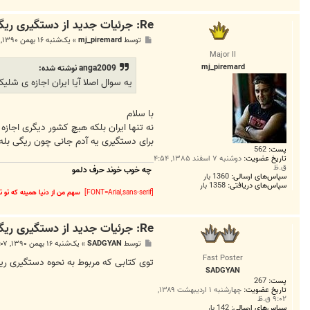
Re: جرئیات جدید از دستگیری ریگی
پ
توسط
mj_piremard
»
یک‌شنبه ۱۶ بهمن ۱۳۹۰, ۶:۰۵ ب.ظ
س
Major II
ت
mj_piremard
anga2009 نوشته شده:
یه سوال اصلا آیا ایران اجازه ی شلیک
با سلام
نه تنها ایران بلکه هیچ کشور دیگری اجازه
برای دستگیری یه آدم جانی چون ریگی بله 
پست:
562
تاریخ عضویت:
دوشنبه ۷ اسفند ۱۳۸۵, ۴:۵۴
ق.ظ
چه خوب خوند حرف دلمو
سپاس‌های ارسالی:
1360 بار
سپاس‌های دریافتی:
1358 بار
[FONT=Arial,sans-serif]
سهم من از دنیا همینه که تو ت
Re: جرئیات جدید از دستگیری ریگی
پ
توسط
SADGYAN
»
یک‌شنبه ۱۶ بهمن ۱۳۹۰, ۷:۰۷ ب.ظ
س
Fast Poster
ت
توی کتابی که مربوط به نحوه دستگیری ر
SADGYAN
پست:
267
تاریخ عضویت:
چهارشنبه ۱ اردیبهشت ۱۳۸۹,
۹:۰۲ ق.ظ
سپاس‌های ارسالی:
142 بار