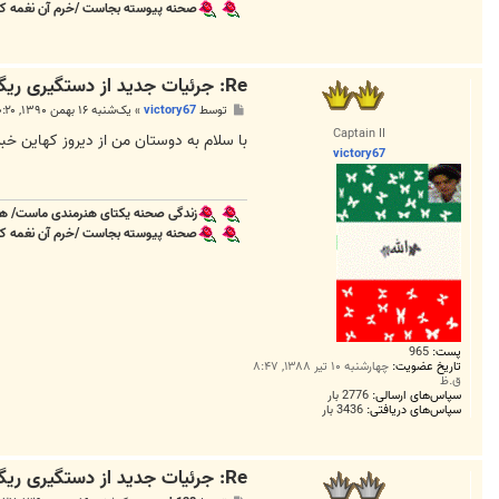
صحنه پیوسته بجاست /خرم آن نغمه که ب
Re: جرئیات جدید از دستگیری ریگی
پ
توسط
victory67
»
یک‌شنبه ۱۶ بهمن ۱۳۹۰, ۱۰:۲۰ ق.ظ
س
Captain II
ت
با سلام به دوستان من از ديروز كهاين خبر خوندم برام يك سوال پيش اومد .
victory67
زندگی صحنه یکتای هنرمندی ماست/ هر
صحنه پیوسته بجاست /خرم آن نغمه که ب
پست:
965
تاریخ عضویت:
چهارشنبه ۱۰ تیر ۱۳۸۸, ۸:۴۷
ق.ظ
سپاس‌های ارسالی:
2776 بار
سپاس‌های دریافتی:
3436 بار
Re: جرئیات جدید از دستگیری ریگی