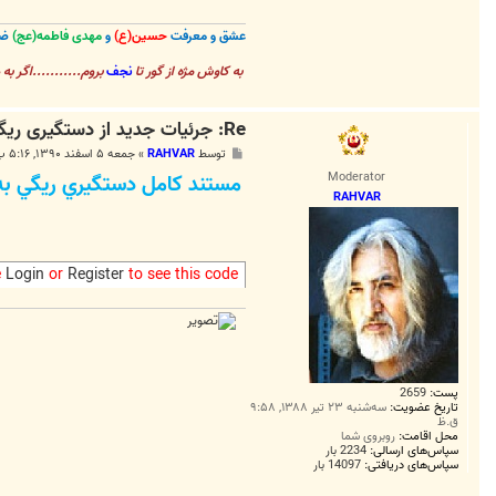
عشق و معرفت
حسین(ع)
و
مهدی فاطمه(عج)
ضا
به کاوش مژه از گور تا
نجف
بروم...........اگر به
Re: جرئیات جدید از دستگیری ریگی
پ
توسط
RAHVAR
»
جمعه ۵ اسفند ۱۳۹۰, ۵:۱۶ ب.ظ
س
Moderator
مستند کامل دستگيري ريگي به 
ت
RAHVAR
e
Login
or
Register
to see this code
پست:
2659
تاریخ عضویت:
سه‌شنبه ۲۳ تیر ۱۳۸۸, ۹:۵۸
ق.ظ
محل اقامت:
روبروی شما
سپاس‌های ارسالی:
2234 بار
سپاس‌های دریافتی:
14097 بار