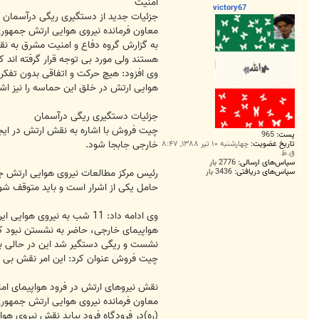
ت
امنیت
victory67
جزئیات جدید از دستگیری ریگی درآسمان
معاون فرمانده نیروی هوایی ارتش جمهوری 
به گزارش گروه دفاع و امنیت مشرق به نقل
هستند ولی مورد بی توجه قرار گرفته اند ک
هوایی ارتش در خلق این حماسه را نیز اشا
جزئیات دستگیری ریگی درآسمان
چیت فروش با اشاره به نقش ارتش در ایجا
پست:
965
خارجی جابجا شود.
تاریخ عضویت:
چهارشنبه ۱۰ تیر ۱۳۸۸, ۸:۴۷
ق.ظ
سپاس‌های ارسالی:
2776 بار
سپاس‌های دریافتی:
3436 بار
رئیس مرکز مطالعات نیروی هوایی ارتش جمهو
حامل یکی از اشرار است و باید متوقف شو
وی ادامه داد: 11 شب به 
نشست و ریگی دستگیر شد این در حالی ب
چیت فروش عنوان کرد: این امر نقش بی بد
نقش نیروهای ارتش در فرود هواپیمای امام(
معاون فرمانده نیروی هوایی ارتش جمهوری 
(ره)در فرودگاه فرود بیاید نقش نیروی هوا