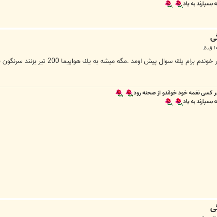
سپارند به یاد
مگه ميشه به يك هواپيما 200 تير بزنند سرنگون نشه. از دوستان مي خوام به اين سوال من جواب بدهند با تشكر
 کسی نغمه خود خواندو از صحنه رود
سپارند به یاد