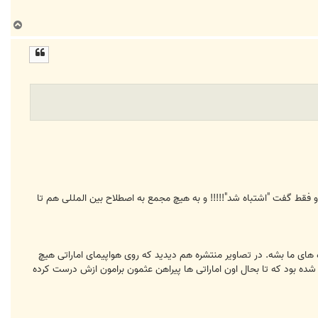
ب
ا
ل
ا
!!!!!!!! که هواپیمای مسافری ما رو تو روز روشن و با 290 مسافر و بچه بیگناه زد و فقط گفت "اشتباه شد"!!!!! و به هیچ مجمع به اصطلاح بین المللی هم تا
ی ما بشه. در تصاویر منتشره هم دیدید که روی هواپیمای اماراتی هیچ
ه بود که تا بحال اون اماراتی ها پیراهن عثمون برامون ازش درست کرده