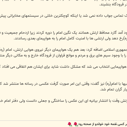
 فرودگاه بنشیند.
 تماس جواب داده نمی شد یا اینکه کوچکترین خللی در سیستمهای مخابراتی پیش می 
فرود آمد گارد محافظ ارتش همانند یک نگین امام را دوره کردند زیرا ازدحام جمیعیت 
رخ دهد ولی ارتشی ها با امنیت کامل امام را به هواپیمای بعدی رساندند.
هوری اسلامی اضافه کرد: بعد هم یک هواپیمای دیگر نیروی هوایی ارتش، امام (ره)ر
با وجود سیم های برق و مردم و موانع فراوان از فرودگاه خارج و به مکانی دیگر منت
هواپیمایی انتخاب می شد که مشکل داشت شاید برای ایشان هم اتفاقی می افتاد که
بهمن 57 و بیعت ارتشیها با امام(ره) نیز گفت: وقتی این امر صورت گرفت عکسی در رسانه ها م
ر گران تمام شد.
ش وقت با انتشار بیانیه ای این عکس را ساختگی و جعلی دانست ولی دفتر امام خمی
 کسی نغمه خود خواندو از صحنه رود