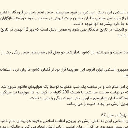
اسلامی ایران نقش این نیرو در فرود هواپیمای حامل امام راحل در فرودگاه را تشری
 از مهر، امیر سرتیپ خلبان حسین چیت فروش در سخنرانی خود درجمع نمازگزاران شهرس
ه جا دارد بیشتر به آنها توجه داشت.
وی افزود: هیچ حرکت و اتفاقی بدون
ره کرد.
د امنیت و سربلندی در کشور یادآورشد: دو سال قبل هواپیمای حامل ریگی یکی از 
ری اسلامی ایران افزود: این هواپیما قرار بود از فضای کشور ما برای تردد استفاده ک
د.
نیروی هوایی این امر اعلام شد و در ساعت یک شب عملیات توسط یک هواپیمای فانتوم شر
ود که خلبان هواپیمای خارجی حتی هویت ریگی را نمی شناخت.
یل ارتش در ایجاد امنیت را می رساند.
ره) در سال 57
اسلامی ایران به نقش ارتش در پیروزی انقلاب اسلامی و فرود هواپیمای امام خمینی
یی بسیار مهم بود چرا که آن زمان امنیت را باید ارتش ایجاد می کرد درحالیکه رژیم