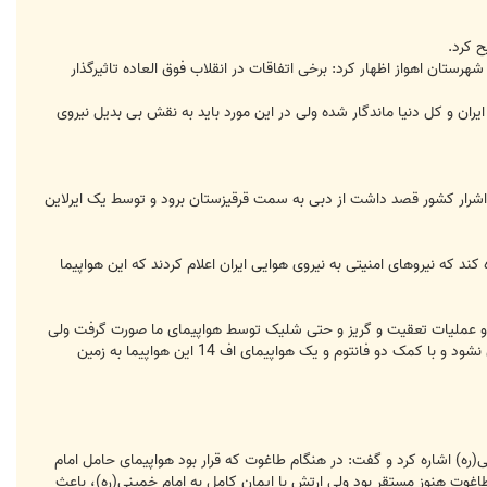
ح کرد.
تان اهواز اظهار کرد: برخی اتفاقات در انقلاب فوق العاده تاثیرگذار
 تفکر و اندیشه در تاریخ ماندگار نمی شود به همین دلیل است که روز 12 بهمن در تاریخ ایران و کل دنیا ماندگار شده ولی در این مورد باید به نقش بی بدیل نیروی
اشرار کشور قصد داشت از دبی به سمت قرقیزستان برود و توسط یک ایرلاین
ند که نیروهای امنیتی به نیروی هوایی ایران اعلام کردند که این هواپیما
وع شد و عملیات تعقیت و گریز و حتی شلیک توسط هواپیمای ما صورت گرفت ولی
هواپیمای خارجی، حاضر به نشستن نبود که در نهایت ساعت سه شب با شلیک 200 گلوله به گونه ای که هواپیما نیز سرنگون نشود و با کمک دو فانتوم و یک هواپیمای اف 14 این هواپیما به زمین
(ره) اشاره کرد و گفت: در هنگام طاغوت که قرار بود هواپیمای حامل امام
 طاغوت هنوز مستقر بود ولی ارتش با ایمان کامل به امام خمینی(ره)، باعث