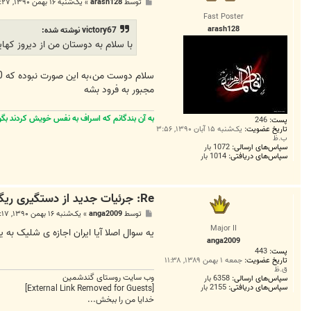
پ
توسط
arash128
»
یک‌شنبه ۱۶ بهمن ۱۳۹۰, ۳:۲۷ ب.ظ
س
Fast Poster
ت
arash128
victory67 نوشته شده:
با سلام به دوستان من از ديروز كهاين خبر خوندم برام يك سوال 
مجبور به فرود بشه
به آن بندگانم که اسراف به نفس خویش کردند بگو 
پست:
246
تاریخ عضویت:
یک‌شنبه ۱۵ آبان ۱۳۹۰, ۳:۵۶
ب.ظ
سپاس‌های ارسالی:
1072 بار
سپاس‌های دریافتی:
1014 بار
Re: جرئیات جدید از دستگیری ریگی
پ
توسط
anga2009
»
یک‌شنبه ۱۶ بهمن ۱۳۹۰, ۵:۱۷ ب.ظ
س
Major II
ت
یه سوال اصلا آیا ایران اجازه ی شلیک به یه
anga2009
پست:
443
تاریخ عضویت:
جمعه ۱ بهمن ۱۳۸۹, ۱۱:۳۸
ق.ظ
وب سایت روستای گندشمین
سپاس‌های ارسالی:
6358 بار
سپاس‌های دریافتی:
2155 بار
[External Link Removed for Guests]
خدایا من را ببخش...