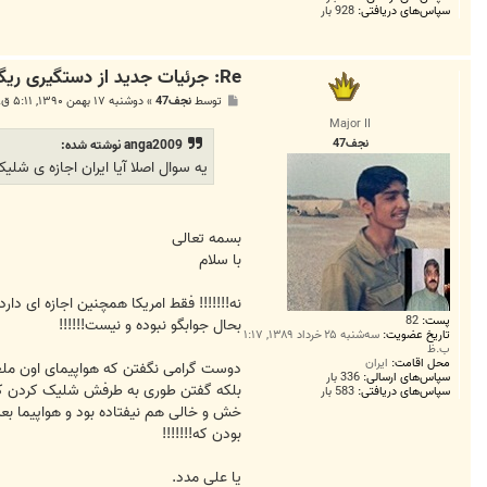
سپاس‌های دریافتی:
928 بار
Re: جرئیات جدید از دستگیری ریگی
پ
توسط
نجف47
»
دوشنبه ۱۷ بهمن ۱۳۹۰, ۵:۱۱ ق.ظ
س
Major II
ت
نجف47
anga2009 نوشته شده:
یه سوال اصلا آیا ایران اجازه ی شلیک
بسمه تعالی
با سلام
پست:
82
بحال جوابگو نبوده و نیست!!!!!!
تاریخ عضویت:
سه‌شنبه ۲۵ خرداد ۱۳۸۹, ۱:۱۷
ب.ظ
محل اقامت:
ایران
دوست گرامی نگفتن که هواپیمای اون ملع
سپاس‌های ارسالی:
336 بار
بلکه گفتن طوری به طرفش شلیک کردن که 
سپاس‌های دریافتی:
583 بار
خش و خالی هم نیفتاده بود و هواپیما بع
بودن که!!!!!!!
یا علی مدد.