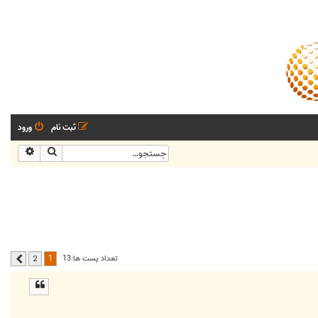
ثبت نام
ورود
جستجو
جستجو
1
تعداد پست ها:13
2
بعدی