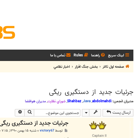
لینک سریع
راهنما
Rules
تماس با ما
صفحه اول تالار
بخش جنگ افزار
اخبار نظامي
جرئیات جدید از دستگیری ریگی
مدیران انجمن:
abdolmahdi
,
Java
,
Shahbaz
,
شوراي نظارت
,
مديران هوافضا
جستجو
جستجوی پی
ارسال پست
جرئیات جدید از دستگیری ریگی
پ
توسط
victory67
»
شنبه ۱۵ بهمن ۱۳۹۰, ۷:۱۵ ب.ظ
س
Captain II