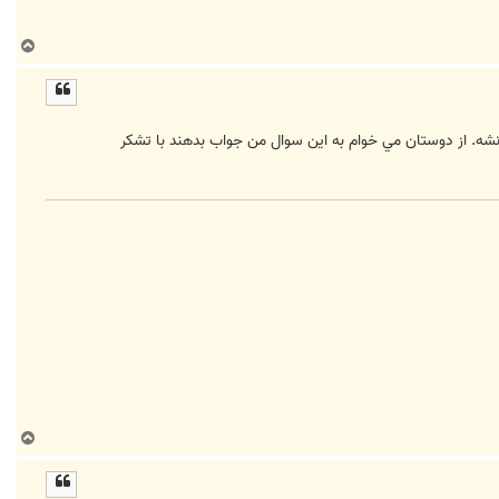
ب
ا
ل
ا
ب
ا
ل