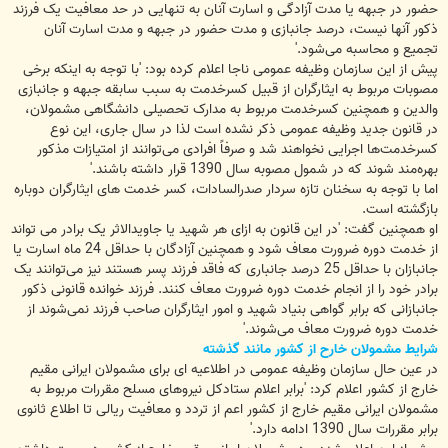
حضور در جبهه یا مدت آزادگی و اسارت آنان به تنهایی در حد معافیت یک فرزند
ذکور آنها نیست، درصد جانبازی و مدت حضور در جبهه و مدت اسارت آنان
تجمیع و محاسبه می‌شود.'
پیش از این سازمان وظیفه عمومی ناجا اعلام کرده بود: 'با توجه به اینکه برخی
مصوبات مربوط به ایثارگران از قبیل کسرخدمت به سبب سابقه جبهه و جانبازی
والدین و همچنین کسرخدمت مربوط به مدارک تحصیلی دانشگاهی مشمولان،
در قانون جدید وظیفه عمومی ذکر نشده است لذا در سال جاری، این نوع
کسرخدمت‌ها اجرایی نخواهند شد و صرفاً افرادی می‌توانند از امتیازات مذکور
بهره‌مند شوند که در شمول مصوبه سال 1390 قرار داشته باشند.'
اما با توجه به سخنان تازه سردار صدرالسادات، کسر خدمت های ایثارگران دوباره
بازگشته است.
او همچنین گفت: 'در این قانون به ازای هر شهید یا جاویدالاثر یک برادر می تواند
از خدمت دوره ضرورت معاف شود و همچنین آزادگان با حداقل 24 ماه اسارت یا
جانبازان با حداقل 25 درصد جانباری که فاقد فرزند پسر هستند نیز می‌توانند یک
برادر خود را از انجام خدمت دوره ضرورت معاف کنند. فرزند خوانده قانونی ذکور
جانبازانی که برابر گواهی بنیاد شهید و امور ایثارگران صاحب فرزند نمی‌شوند از
خدمت دوره ضرورت معاف می‌شوند.'
شرایط مشمولان خارح از کشور مانند گذشته
در عین حال سازمان وظیفه عمومی در اطلاعیه ای برای مشمولان ایرانی مقیم
خارج از کشور اعلام کرد: 'برابر اعلام ستادکل نیروهای مسلح مقررات مربوط به
مشمولان ایرانی مقیم خارج از کشور اعم از تردد و معافیت ریالی تا اطلاع ثانوی
برابر مقررات سال 1390 ادامه دارد.'