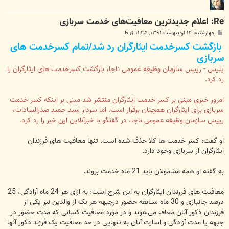
Re: اعلام جدید‌ترین معافیت‌های خدمت سربازی
پ
چهارشنبه ۱۳ اردیبهشت ۱۳۹۱, ۱۱:۳۵ ق.ظ
س
بازگشت کسرخدمت ایثارگران رد شد/تمام کسرخدمت های
ت
سربازی
پلیس - رییس سازمان وظیفه عمومی ناجا، بازگشت کسرخدمت های ایثارگران را
رد کرد.
امروز خبری مبنی بر کسر خدمت ایثارگران منتشر شد مبنی بر اینکه کسر خدمت
سربازی برای ایثارگران همچنان برقرار است. اما سردار سید حمید صدرالسادات،
رییس سازمان وظیفه عمومی ناجا، در گفتگو با خبرآنلاین این خبر را رد کرد.
او گفت: کسر خدمت ها کلا حذف شده است. تنها معافیت های فرزندان
ایثارگران از سربازی وجود دارد.
به گفته او همه مشمولان باید 21 ماه خدمت بروند.
معافیت های فرزندان ایثارگران به این شرح است: به ازای هر 24 ماه آزادگی، 25
درصد جانبازی و 30 ماه ســابقه حضور درجبهه هر یک از والدین نیز یکی از
فرزندان ذکور آنان معاف می‌شوند و در مورد معافیت کسانی که مدت حضور در
جبهه یا مدت آزادگی و اسارت آنان به تنهایی در حد معافیت یک فرزند ذکور آنها