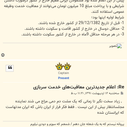
پیش از این اعلام شده بود مشمولان ایرانی مقیم خارج از کشور درصورت داشتن
شرایطی و با پرداخت مبلغ 10 میلیون تومان می‌توانند از معافیت خدمت وظیفه
عمومی استفاده کنند.
شرایط اولیه اینها بود؛
1- قبل از تاریخ 29/12/1382 از کشور خارج شده باشند.
2- حداقل دوسال در خارج از کشور اقامت و سکونت داشته باشند.
3- در هر مرحله حداقل 9ماه در خارج از کشور سکونت داشته باشند.
ب
ا
ل
ا
Captain
Present
Re: اعلام جدید‌ترین معافیت‌های خدمت سربازی
پ
سه‌شنبه ۱۲ اردیبهشت ۱۳۹۱, ۱۱:۲۱ ب.ظ
س
ت
, زیاد سخت نگیر تا زمانی که یک مشت دم دمی مزاج می شند نماینده
مجلسانتظار بیش از این نیست . فقط فکر فرار از ایران باش که ایران مدتهاست
که ایرانستان شده
پروانه نیستم که به یک شعله جان دهم / شمعم که سوزم و دودی نیاورم