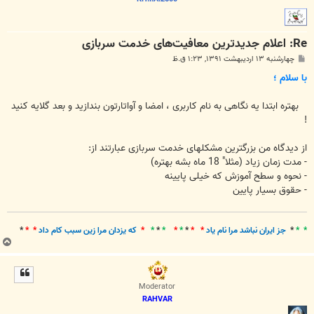
Re: اعلام جدید‌ترین معافیت‌های خدمت سربازی
پ
چهارشنبه ۱۳ اردیبهشت ۱۳۹۱, ۱:۲۳ ق.ظ
س
ت
با سلام ؛
بهتره ابتدا یه نگاهی به نام کاربری ، امضا و آواتارتون بندازید و بعد گلایه کنید
!
از دیدگاه من بزرگترین مشکلهای خدمت سربازی عبارتند از:
- مدت زمان زیاد (مثلا" 18 ماه بشه بهتره)
- نحوه و سطح آموزش که خیلی پایینه
- حقوق بسیار پایین
* *
*
جز ايران نباشد مرا نام ياد
* *
*
*
*
*
*
*
*
که يزدان مرا زين سبب کام داد
* *
*
ب
ا
ل
ا
Moderator
RAHVAR