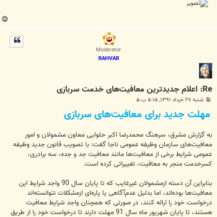
ب
ا
ل
ا
Moderator
RAHVAR
Re: اعلام جدید‌ترین معافیت‌های خدمت سربازی
پ
شنبه ۲۷ خرداد ۱۳۹۱, ۵:۱۵ ب.ظ
س
مهلت جدید برای معافیت‌های سربازی
ت
به گزارش مشرق، سرهنگ محمدرضا اکبر حلوایی معاون مشمولان و امور
معافیت‌های سازمان وظیفه عمومی ناجا گفت: با تصویب قانون جدید وظیفه
عمومی شرایط برخی از معافیت‌ها مانند معافیت جد و جده، سه برادری،
کسرخدمت منجر به معافیت، تغییراتی کرده است.
بنابراین آن دسته ازمشمولان غیرغایب که تا پایان سال 90 واجد شرایط این
معافیت‌ها بوده‌اند، اما بدلیل عدم‌آگاهی یا پاره‌ای ازمشکلات نتوانسته‌اند
درخواست خود را ارائه کنند، در صورتی که همچنان واجد شرایط معافیت
هستند، تا پایان شهریور ماه سال 91 مهلت دارند تا درخواست خود را از طریق