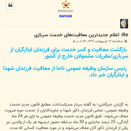
ل
ا
Moderator
RAHVAR
Re: اعلام جدید‌ترین معافیت‌های خدمت سربازی
پ
سه‌شنبه ۱۲ اردیبهشت ۱۳۹۱, ۱۰:۴۱ ب.ظ
س
بازگشت معافیت و کسر خدمت برای فرزندان ایثارگران از
ت
سربازی/مقررات مشمولان خارج از کشور
رئیس سازمان وظیفه عمومی ناحا از معافیت فرزندان شهدا
و ایثارگران خبر داد.
به گزارش خبرآنلاین؛ به گفته سردار صدرالسادات، مطابق قانون جدید خدمت
وظیفه عمومی، تمامی فرزندان ذکور شهدا و جاویدالاثران از خدمت دوره ضرورت
معاف می‌شوند: 'ظبق قانون جدید خدمت وظیفه عمومی به ازای هر 24 ماه
آزادگی، 25 درصد جانبازی و 30 ماه ســابقه حضور درجبهه هر یک از والدین نیز
یکی از فرزندان ذکور آنان معاف می‌شوند و در مورد معافیت کسانی که مدت