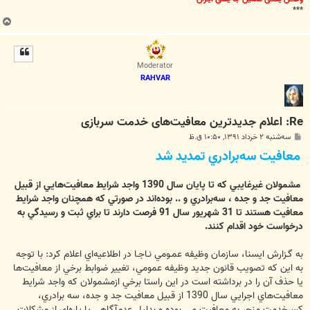
***
ب
ا
ل
ا
Moderator
RAHVAR
Re: اعلام جدید‌ترین معافیت‌های خدمت سربازی
پ
سه‌شنبه ۲ خرداد ۱۳۹۱, ۱۰:۵۰ ق.ظ
س
معافيت‌ سه‌برادري تمديد شد
ت
مشمولان غيرغايبي كه تا پايان سال 1390 واجد شرايط معافيت‌هايي از قبيل
معافيت جد و جده ، سه‌برادري و .. بوده‌اند در صورتي كه همچنان واجد شرايط
معافيت هستند تا 31 شهريور سال 91 فرصت دارند تا براي ثبت و رسيدگي به
درخواست خود اقدام كنند.
به گـزارش ايسنا، سازمان وظيفه عمـومي نـاجـا در اطلاعيه‌اي اعلام كرد: با توجه
به اين كه تصويب قانون جديد وظيفه عمومي، تغيير ضوابط برخي از معافيت‌ها
يا حذف آن را در برداشته است در اين راستا برخي ازمشمولان كه واجد شرايط
معافيت‌هاي اجرايي سال 1390 از قبيل معافيت جد و جده، سه برادري،
كسرخدمت منجر به معافيت و ...بوده و بدليل عدم‌آگاهي يا پاره‌اي از مشكلات