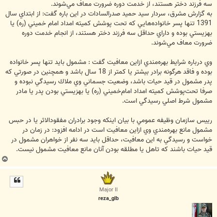
سه فرزند دختر هستند، از خدمت دوره ضرورت معاف مي‌شوند.
به گزارش مشرق، سردار سيد حميد صدرالسادات در اين باره گفت: از ابتداي سال
1391 تنها پسر خانواده‌هايي كه تحت پوشش كميته امداد امام خميني (ره) يا
بهزيستي بوده و داراي حداقل سه فرزند دختر هستند، از انجام خدمت دوره
ضرورت معاف مي‌شوند.
وي درباره شرايط بهره‌مندي ازاين معافيت گفت : مشمول بايد تنها پسر خانواده
بوده و فاقد هرگونه برادر بيشتر يا كمتر از 18 سال باشد و همچنين در صورتي كه
پدر مشمول در قيد حيات باشد، وضعيت جسماني وي ملاك رسيدگي نبوده و
صرفا تحت‌پوشش كميته امداد امام‌خميني (ره) يا بهزيستي بودن پدر يا مادر
مشمول شرط اصلي رسيدگي است.
رييس سازمان وظيفه عمومي با بيان اينكه وجود برادران مفقودالاثر يا در حبس
مشمول مانع بهره‌مندي وي ازاين معافيت است در ادامه افزود: در زمان در
خواست و رسيدگي به اين معافيت، حداقل بايد سه نفر از خواهران مشمول در
قيد حيات باشند كه تاهل يا مطلقه بودن آنان مانع معافيت مشمول نيست.
ب
ا
ل
ا
Major II
reza_glb