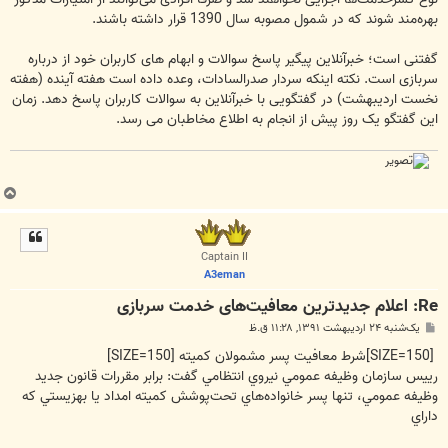
بهره‌مند شوند که در شمول مصوبه سال 1390 قرار داشته باشند.
گفتنی است؛ خبرآنلاین پیگیر پاسخ سوالات و ابهام های کاربران خود از درباره
سربازی است. نکته اینکه سردار صدرالسادات، وعده داده است هفته آینده (هفته
نخست اردیبهشت) در گفتگویی با خبرآنلاین به سوالات کاربران پاسخ دهد. زمان
این گفتگو یک روز پیش از انجام به اطلاع مخاطبان می رسد.
ب
ا
ل
ا
Captain II
A3eman
Re: اعلام جدید‌ترین معافیت‌های خدمت سربازی
پ
یک‌شنبه ۲۴ اردیبهشت ۱۳۹۱, ۱۱:۲۸ ق.ظ
س
ت
[SIZE=150]شرط معافیت پسر مشمولان کمیته [SIZE=150]
رييس سازمان وظيفه عمومي نيروي انتظامي گفت: برابر مقررات قانون جديد
وظيفه عمومي، تنها پسر خانواده‌هاي تحت‌پوشش كميته امداد يا بهزيستي كه
داراي