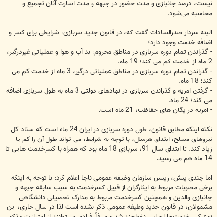
نیست، درصد جانبازی و مدت حضور در جبهه و مدت اسارت آنان تجمیع و
محاسبه می‌شود.
البته سردار صدرالسادات گفت که، در قانون جدید سربازی، شرایطی برای کسر و
اضافه خدمت وجود دارد؛
- گذراندن تمام دوره سربازی در مناطق محروم، بد آب و هوا و عملیاتی غیردرگیر،
2 ماه از خدمت کم می کند؛ 19 ماه.
- گذراندن تمام دوره سربازی در مناطق عملیاتی درگیر، 3 ماه از خدمت کم می
کند؛ 18 ماه.
- گرفتن امریه و گذراندن سربازی در نهادهای دولتی 3 ماه به طول سربازی اضافه
می کند؛ 24 ماه.
- امریه در یگان های حفاظت، 21 ماه است.
نکته اینکه مطابق قانون، طول دوره سربازی در ایران 24 ماه است که ستاد کل
نیروهای مسلح، ابتدای هرسال، با توجه به شرایط، می تواند طول آن را کم یا
زیاد کند. تا ابتدای سال 91، سربازی 18 ماه بود که همراه با کسرخدمت هایی تا
14 ماه هم می رسید.
اما چندی پیش، رییس سازمان وظیفه عمومی ناجا اعلام کرد: با توجه به اینکه
برخی مصوبات مربوط به ایثارگران از قبیل کسرخدمت به سبب سابقه جبهه و
جانبازی والدین و همچنین کسرخدمت مربوط به مدارک تحصیلی دانشگاهی
مشمولان، در قانون جدید وظیفه عمومی ذکر نشده است لذا در سال جاری، این
نوع کسرخدمت‌ها اجرایی نخواهند شد و صرفاً افرادی می‌توانند از امتیازات مذکور