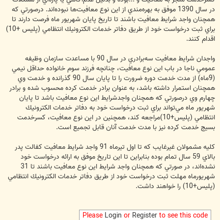
در سال 1390 موفق به بهره‌مندي از اين نوع معافيت‌ها نبوده‌اند. درصورتي كه
همچنان واجد شرايط معافيت باشند تا تاريخ پايان شهريور ماه فرصت دارند تا
براي ثبت درخواست خود از طريق دفاتر خدمات الكترونيك انتظامي (پليس +10)
اقدام كنند.
واجدان شرايط معافيت سه‌برادري در سال 90 با مساعدت سازمان وظيفه
عمومي ناجا در باب اين نوع معافيت، چنانچه فرزند سوم خانواده حداقل نيمي
(9ماه) از مدت خدمت دوره ضرورت را تا پايان سال 90 گذرانده و خدمت وي
همچنان استمرار داشته باشد، به عنوان برادر خدمت كرده محسوب شده و برادر
چهارم وي درصورتي كه همچنان واجدشرايط اين نوع معافيت باشد تا پايان
شهريور ماه مي‌تواند براي ثبت درخواست خود به دفاتر خدمات الكترونيك
انتظامي (پليس+10)مراجعه كند، همچنين در اين نوع معافيت، كسرخدمت
بسيج خدمت كرده نيز با مدت خدمت آنان قابل تجميع است.
كليه مشمولان غيرغايب كه تا اول تيرماه 91 واجد شرايط معافيت كفالت پدر
بالاي 59 سال تمام بوده بنابراين تا اين تاريخ موفق به ارائه درخواست خود
نشده‌اند، در صورتي كه همچنان واجد شرايط اين نوع معافيت باشند تا 31
شهريورماه مهلت ثبت درخواست خود از طريق دفاتر خدمات الكترونيك انتظامي
(پليس+10) را خواهند داشت.
Please
Login
or
Register
to see this code