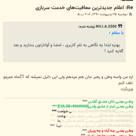
Re: اعلام جدید‌ترین معافیت‌های خدمت سربازی
پ
دوشنبه ۲۵ اردیبهشت ۱۳۹۱, ۲:۰۶ ب.ظ
س
ت
KH.I.A.2500 نوشته شده:
با سلام ؛
بهتره ابتدا یه نگاهی به نام کاربری ، امضا و آواتارتون بندازید و بعد
گلایه کنید !
اره من واسه وطن و رهبر جان هم میدهم ولی این دلیل نمیشه که 21ماه عمرمو
تلف کنم
ویزبآزت
وطـــن یعنــی اذان عشـــق گفتــن
***
وطــن یعنــی غبـار از عشـق رفتــن[COLOR=#000000] ***
وطــن یعنــی[COLOR=#d8d8d8] هـدف یعن
ی شهامت
***
و[COLOR=#d8d8d8]طـــن یعنــی شرف یعنی ش
هـادت
***
و[COLOR=#d8d8d8]طــن یعنــی گذشتــه،حـال، فـر
دا
***
ت[COLOR=#d8d8d8]مـــــام سهـــم یـــک ملــت ز د
نیــا
***
وطــن یعنــی چـه آبـاد و چه ویـران
***
وطـــن یعنـی همین جا یعنی ایـران
***