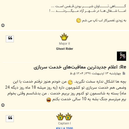
گــــــــــــــــاهی تــــــــــــــاوان شیــــــــــر بودن قـــفس اســـت ...
امــــــــا شـــــغال هــــا در شـــــهــــر آزاد مـــــیگـــــــردنــــــــــد ... !
به زودی تعمیرکار لب تاپ می شم
ب
ا
ل
ا
Major II
Ghost Rider
Re: اعلام جدید‌ترین معافیت‌های خدمت سربازی
پ
چهارشنبه ۱۳ اردیبهشت ۱۳۹۱, ۱۲:۰۴ ق.ظ
س
ت
بچه ها اشکال نداره سخت نگیرید.
من خودم هنوز نرفتم خدمت با این
وضعی هم خدمت سربازی تو کشورمون داره (یه روز میشه 18 ماه روز دیگه 24
ماه) بسته به شانسمون تو کدوم روز بربیم خدمت . من بدشانسم وقتی بخوام
برم میترسم جنگ بشه یه 10 سالی خدمت بکنم
ب
ا
ل
ا
Captain I
KH.I.A.2500