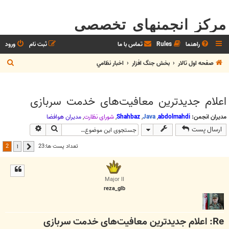
مرکز انجمنهای تخصصی
راهنما
Rules
تماس با ما
ثبت نام
ورود
ج
صفحه اول تالار
بخش جنگ افزار
اخبار نظامي
س
ت
اعلام جدید‌ترین معافیت‌های خدمت سربازی
ج
و
مدیران انجمن:
abdolmahdi
,
Java
,
Shahbaz
,
شوراي نظارت
,
مديران هوافضا
جستجو
جستجوی پیش
ارسال پست
2
تعداد پست ها:23
1
قبلی
Major II
reza_glb
Re: اعلام جدید‌ترین معافیت‌های خدمت سربازی