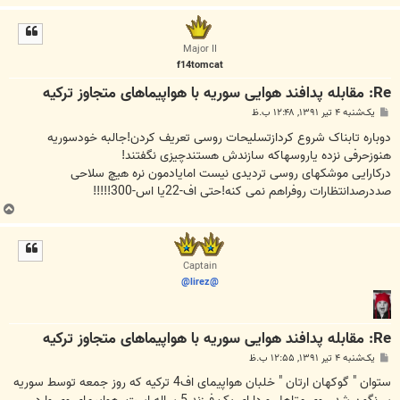
ا
ل
ا
Major II
f14tomcat
Re: مقابله پدافند هوایی سوریه با هواپیما‌های متجاوز ترکیه
پ
یک‌شنبه ۴ تیر ۱۳۹۱, ۱۲:۴۸ ب.ظ
س
ت
دوباره تابناک شروع کردازتسلیحات روسی تعریف کردن!جالبه خودسوریه
هنوزحرفی نزده یاروسهاکه سازندش هستندچیزی نگفتند!
درکارایی موشکهای روسی تردیدی نیست امایادمون نره هیچ سلاحی
صددرصدانتظارات روفراهم نمی کنه!حتی اف-22یا اس-300!!!!!
ب
ا
ل
ا
Captain
@lirez@
Re: مقابله پدافند هوایی سوریه با هواپیما‌های متجاوز ترکیه
پ
یک‌شنبه ۴ تیر ۱۳۹۱, ۱۲:۵۵ ب.ظ
س
ت
ستوان " گوکهان ارتان " خلبان هواپیمای اف4 ترکیه که روز جمعه توسط سوریه