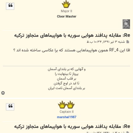
ل
ا
Major II
Cloor Master
Re: مقابله پدافند هوایی سوریه با هواپیما‌های متجاوز ترکیه
پ
شنبه ۳ تیر ۱۳۹۱, ۱۰:۳۴ ب.ظ
س
ت
اقا این RF_4 همون هواپیماهایی هستند که برا عکاسی ساخته شده اند ؟
و آنهایی که بر بلندای آسمان
پرواز تا بینهایت را
بر قلب آسمان
تا ابد در اوج گرفتن
بر بلندای آسمان نامت ایران
ب
ا
ل
ا
Captain II
marshal1987
Re: مقابله پدافند هوایی سوریه با هواپیما‌های متجاوز ترکیه
پ