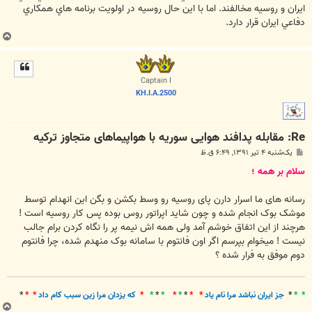
ايران و روسيه مخالفند. اما با اين حال روسيه در اولويت برنامه هاي همکاري
دفاعي ايران قرار دارد.
ب
ا
ل
ا
Captain I
KH.I.A.2500
Re: مقابله پدافند هوایی سوریه با هواپیما‌های متجاوز ترکیه
پ
یک‌شنبه ۴ تیر ۱۳۹۱, ۶:۴۹ ق.ظ
س
ت
سلام بر همه ؛
رسانه های ما اسرار دارن پای روسیه رو وسط بکشن و بگن این انهدام توسط
موشک بوک انجام شده و چون شاید اپراتور روس بوده پس کار روسیه است !
هرچند از این اتفاق خوشم آمد ولی همه اش نیمه پر را نگاه کردن برام جالب
نیست ! میخوام بپرسم اگر اون فانتوم با سامانه بوک منهدم شده، چرا فانتوم
دوم موفق به فرار شده ؟
* *
*
جز ايران نباشد مرا نام ياد
* *
*
*
*
*
*
*
*
که يزدان مرا زين سبب کام داد
* *
*
ب