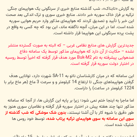
شنبه ۳ تیر ۱۳۹۱, ۱۰:۳۷ ب.ظ
س
ت
به گزارش «تابناک»، شب گذشته منابع خبری از سرنگونی یک هواپیمای جنگی
ترکیه بر فراز خاک سوریه خبر دادند. منابع خبری سوری و ترک اندکی بعد صحت
این خبر را تأیید و تصدیق کردند که هواپیمای مذکور وارد حریم هوایی سوریه
شده است. اما در این میان، آنچه ناگفته ماند، این بود که چه کسی به واقع در
پشت پرده سرنگونی این هواپیما قرار داشته است.
جدیدترین گزارش های منابع نظامی غربی – که البته به صورت گسترده منتشر
نشده – حکایت از آن دارد که هواپیمای مذکور توسط یک سامانه دفاع
ضدهوایی پیشرفته به نام Buk-M2 مورد هدف قرار گرفته که اخیراً توسط روسیه
در اختیار دولت سوریه قرار گرفته است.
این سامانه که در میان کارشناسان ناتو به SA-11 شهرت دارد، توانایی هدف
گرفتن هواپیماهای جنگی تا ارتفاع 14 کیلومتر و و سرعت 3 ماخ (هر ماخ برابر با
1224 کیلومتر در ساعت) را داراست.
اما ماجرا به اینجا ختم نمی شود؛ زیرا بر پایه این گزارش ها، از آنجا که سامانه
مذکور تنها چند هفته پیش در اختیار سوریه قرار گرفته و نظامیان سوری هنوز به
طور دقیق با شیوه کار با آن آشنا نیستند،
بدون شک موشکی که شب گذشته از
سوی این سامانه به سوی هواپیمای ترکیه پرتاب شده،
توسط خود روس ها
شلیک شده است.