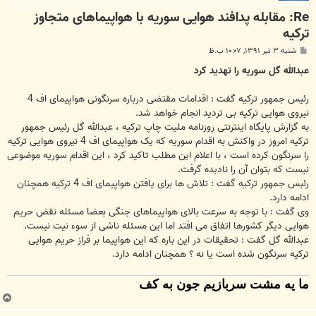
Re: مقابله پدافند هوایی سوریه با هواپیما‌های متجاوز
ترکیه
پ
شنبه ۳ تیر ۱۳۹۱, ۱۰:۰۷ ب.ظ
س
ت
عبدالله گل سوريه را تهديد كرد
رئیس جمهور ترکیه گفت : اقدامات مقتضی درباره سرنگونی هواپیمای اف 4
نیروی هوایی ترکیه بی تردید انجام خواهد شد.
به گزارش پایگاه اینترنتی روزنامه ملیت چاپ ترکیه ، عبدالله گل رئیس جمهور
ترکیه امروز در واکنش به اقدام سوریه که یک هواپیمای اف 4 نیروی هوایی ترکیه
را سرنگون کرده است ، با اعلام این مطلب تاکید کرد ، این اقدام سوریه موضوعی
نیست که بتوان آن را نادیده گرفت.
رئیس جمهور ترکیه گفت : تلاش ها برای یافتن هواپیمای اف 4 ترکیه همچنان
ادامه دارد.
وی گفت : با توجه به سرعت بالای هواپیماهای جنگی بعضا مسئله نقض حریم
هوایی دیگر کشورها اتفاق می افتد اما این مسئله ناشی از سوء نیت نیست.
عبدالله گل گفت : تحقیقات در این باره که این هواپیما بر فراز حریم هوایی
ترکیه سرنگون شده است یا نه ؟ همچنان ادامه دارد.
ما یه مشت سربازیم جون به کف
ب
ا