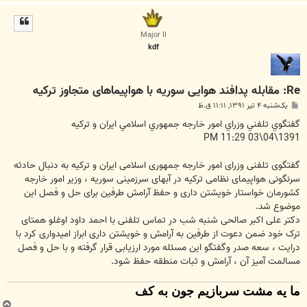
ا
ل
ا
Major II
kdf
Re: مقابله پدافند هوایی سوریه با هواپیما‌های متجاوز ترکیه
پ
یک‌شنبه ۴ تیر ۱۳۹۱, ۱۱:۱۱ ق.ظ
س
ت
گفتگوي تلفني وزراي امور خارجه جمهوري اسلامي ايران و ترکيه
1391\04\03 11:29 PM
گفتگوی تلفنی وزرای امور خارجه جمهوری اسلامی ایران و ترکیه به دنبال حادثه
سرنگونی هواپیمای نظامی ترکیه در آبهای سرزمینی سوریه ، وزیر امور خارجه
کشورمان خواستار خویشتن داری و حفظ آرامش طرفین برای حل و فصل این
موضوع شد.
دکتر علی اکبر صالحی شنبه شب در تماس تلفنی با احمد داود اوغلو همتای
ترک خود ضمن دعوت از طرفین به آرامش و خویشتن داری ابراز امیدواری کرد با
درایت ، سعه صدر وگفتگو این مسئله مورد ارزیابی قرار گرفته و با حل و فصل
مسالمت آمیز آن ، آرامش و ثبات منطقه حفظ شود.
ما یه مشت سربازیم جون به کف
ب