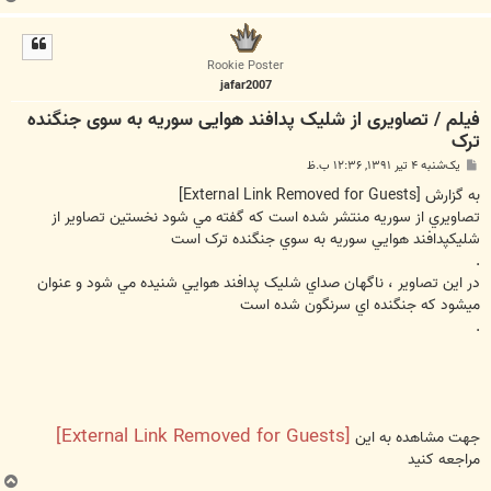
ا
ل
ا
Rookie Poster
jafar2007
فیلم / تصاویری از شلیک پدافند هوایی سوریه به سوی جنگنده
ترک
پ
یک‌شنبه ۴ تیر ۱۳۹۱, ۱۲:۳۶ ب.ظ
س
ت
به گزارش
[External Link Removed for Guests]
تصاويري از سوريه منتشر شده است که گفته مي شود نخستين تصاوير از
شليکپدافند هوايي سوريه به سوي جنگنده ترک است
.
در اين تصاوير ، ناگهان صداي شليک پدافند هوايي شنيده مي شود و عنوان
ميشود که جنگنده اي سرنگون شده است
.
[External Link Removed for Guests]
جهت مشاهده به اين
مراجعه كنيد
ب