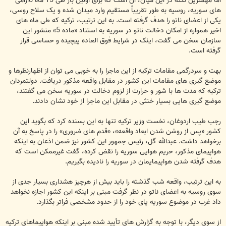
اما مهمترین نکته در این میان، آن است که برای اولین بار طی 15 ماه ناآرامی
های سوریه، روسیه به طور تقریباً مستقیم وارد میدان شده و یک سلاح روسی،
یکی از اعضای ناتو را هدف گرفته است. به این ترتیب، ترکیه که طی ماه های
اخیر همواره از امکان دخالت ناتو در سوریه به استناد «ماده 5» منشور این
سازمان سخن می گفت، اینک در شرایط فوق العاده پیچیده و حساسی قرار
گرفته است.
بهت و سردرگمی مقامات ترکیه از این ماجرا را به خوبی می توان از اظهارنظرها و
موضع گیری های مقامات این کشور در مقابل واقعه مذکور دریافت. دولتمردان
ترکیه که مدت ها با شور و حرارت از لزوم دخالت در سوریه سخن می گفتند،
موضع گیری هایی بسیار خنثی در مقابل این ماجرا از خود نشان دادند.
رجب طیب اردوغان، نخست وزیر ترکیه تنها به این بسنده کرد که بگوید این
کشور «پس از روشن شدن ابعاد واقعه»، «قدم های ضروری» را در پاسخ به آن
برخواهد داشت. عبدالله گل، رئیس جمهور این کشور نیز ضمن اذعان به اینکه
هواپیمای مذکور، حریم هوایی سوریه را نقض کرده، گفت غیرممکن است که
هدف گرفته شدن هواپیمایمان در سوریه را نادیده بگیریم.
به این ترتیب، واقعه شب گذشته را باید بیش از هرچیز هشداری بسیار جدی از
سوی روسیه به اعضای ناتو در نظر گرفت مبنی بر اینکه این کشور اجازه نخواهد
داد غرب در موضوع سوریه پای خود را از حدود مشخصی فراتر بگذارد.
از سوی دیگر، با توجه به گزارش های تأیید شده مبنی بر اینکه هواپیماهای ترکیه