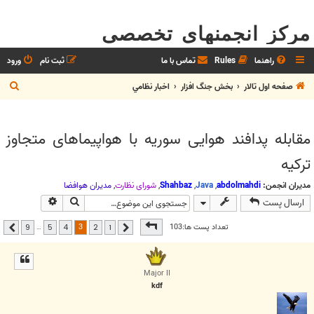
مرکز انجمنهای تخصصی
راهنما
Rules
تماس با ما
ثبت نام
ورود
ج
صفحه اول تالار
بخش جنگ افزار
اخبار نظامي
س
ت
مقابله پدافند هوایی سوریه با هواپیما‌های متجاوز
ج
ترکیه
و
مدیران انجمن:
abdolmahdi
,
Java
,
Shahbaz
,
شوراي نظارت
,
مديران هوافضا
جستجو
جستجوی پیشر
ارسال پست
صفحه
3
از
9
3
تعداد پست ها:103
…
9
5
4
2
1
قبلی
بعدی
Major II
kdf