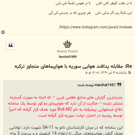
تا در طلب گوهر کانی کانی تا در هوس لقمهٔ نانی نانی
این نکتهٔ رمز اگر بدانی دانی هر چیزی که در جستن آنی آنی
https://www.instagram.com/javad.molaiee/
ب
ا
ل
ا
Novice Poster
farshid1989
Re: مقابله پدافند هوایی سوریه با هواپیما‌های متجاوز ترکیه
پ
یک‌شنبه ۴ تیر ۱۳۹۱, ۱۲:۰۸ ق.ظ
س
ت
marshal1987 نوشته شده:
جدیدترین گزارش های منابع نظامی غربی – که البته به صورت گسترده
منتشر نشده – حکایت از آن دارد که هواپیمای مذکور توسط یک سامانه
دفاع ضدهوایی پیشرفته به نام Buk-M2 مورد هدف قرار گرفته که اخیراً
توسط روسیه در اختیار دولت سوریه قرار گرفته است.
این سامانه که در میان کارشناسان ناتو به SA-11 شهرت دارد، توانایی
هدف گرفتن هواپیماهای جنگی تا ارتفاع 14 کیلومتر و و سرعت 3 ماخ