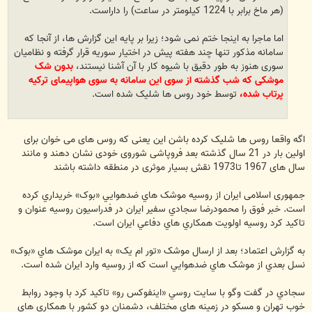
(هر ماخ برابر با 1224 کیلومتر در ساعت) را داراست.
اما ماجرا به اینجا ختم نمی شود؛ زیرا بر پایه این گزارش ها، از آنجا که
سامانه مذکور تنها چند هفته پیش در اختیار سوریه قرار گرفته و نظامیان
سوری هنوز به طور دقیق با شیوه کار با آن آشنا نیستند،
بدون شک
موشکی که شب گذشته از سوی این سامانه به سوی هواپیمای ترکیه
پرتاب شده،
توسط خود روس ها شلیک شده است.
اگه واقعا روس ها شلیک کرده باشن این یعنی که روس های می خوان برای
اولین بار در 21 سال گذشته بعد فروپاشی شوروی خودی نشان دهند و مانند
سال های 1967 تا1973 نقش بسیار موثری در منطقه داشته باشند
جمهوری اسلامی ايران از روسيه موشک هاي ضدهوايي «بوک» خريداري کرده
است. خبر فوق را محمودرضا سجادي سفير ايران در فدراسيون روسيه عنوان و
تاکيد کرد روسيه اولويت همکاري هاي دفاعي ايران است.
به گزارش اعتماد؛ بعد از ارسال موشک «تور ام يک» به ايران موشک هاي «بوک»
نسل بعدي از موشک هاي ضدهوايي است که از روسيه وارد ايران شده است.
سجادي در گفت وگو با سايت روسي «اينفوکس رو» تاکيد کرد با وجود روابط
خوب تهران و مسکو در زمينه هاي مختلف، دشمنان دو کشور با همکاري هاي