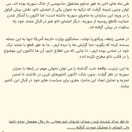
طی ماه های اخیر به طور مداوم مشغول جاسوسی از خاک سوریه بوده اند، می
توان چنین نتیجه گرفت که ترکیه به عنوان یکی از اعضای ناتو، نقش پیش قراول
را در ورود این سازمان به ماجرای سوریه داشته است؛ اما اکنون با آشکار شدن
حمایت قاطع روسیه از سوریه، دیگر اعضای ناتو هم در قبال متحد خود راه
سکوت در پیش گرفته اند.
در همین رابطه، ویکتوریا نولند، سخنگوی وزارت خارجه آمریکا تنها به این جمله
بسنده کرده که بگوید: «ما گزارش ها را دیده ایم... ما به طور قطع با متحد ترک
خود در تماس بوده ایم... تا جایی که من اطلاع دارم، آن ها تاکنون این موضوع
را در قالب ناتو مطرح نکرده اند».
به این ترتیب، واقعه شب گذشته را می توان تحولی مهم در رابطه با بحران
سوریه در نظر گرفت. بدون شک، اکنون کشورهای غربی در تلاشند تا ضمن
تجزیه و تحلیل ابعاد این ماجرا، مفری برای سیاست های خود در قبال این کشور
بیابند
به نظر میاد شنیده شدن صدای توپهای ضد هوایی یه روال معمول بوده باشه
ولی انهدام با موشک صورت گرفته .......