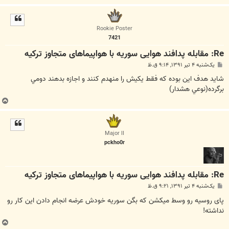
ا
ل
ا
Rookie Poster
7421
Re: مقابله پدافند هوایی سوریه با هواپیما‌های متجاوز ترکیه
پ
یک‌شنبه ۴ تیر ۱۳۹۱, ۹:۱۴ ق.ظ
س
ت
شايد هدف اين بوده كه فقط يكيش را منهدم كنند و اجازه بدهند دومي
برگرده(نوعي هشدار)
ب
ا
ل
ا
Major II
pckho0r
Re: مقابله پدافند هوایی سوریه با هواپیما‌های متجاوز ترکیه
پ
یک‌شنبه ۴ تیر ۱۳۹۱, ۹:۲۱ ق.ظ
س
ت
پای روسیه رو وسط میکشن که بگن سوریه خودش عرضه انجام دادن این کار رو
نداشته!
ب