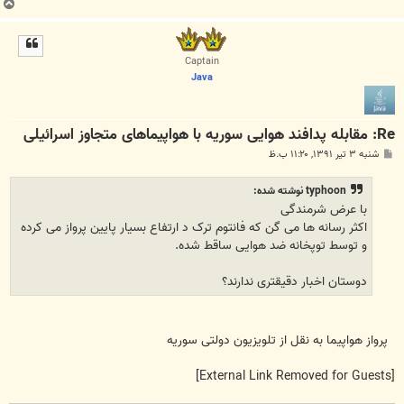
ب
ا
ل
ا
Captain
Java
Re: مقابله پدافند هوایی سوریه با هواپیما‌های متجاوز اسرائیلی
پ
شنبه ۳ تیر ۱۳۹۱, ۱۱:۲۰ ب.ظ
س
ت
typhoon نوشته شده:
با عرض شرمندگی
اکثر رسانه ها می گن که فانتوم ترک د ارتفاع بسیار پایین پرواز می کرده
و توسط توپخانه ضد هوایی ساقط شده.
دوستان اخبار دقیقتری ندارند؟
پرواز هواپیما به نقل از تلویزیون دولتی سوریه
[External Link Removed for Guests]