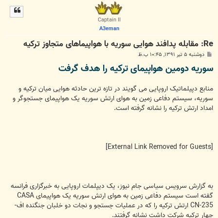
ل
ا
Captain II
A3eman
Re: مقابله پدافند هوایی سوریه با هواپیما‌های متجاوز ترکیه
پ
دوشنبه ۵ تیر ۱۳۹۱, ۱۰:۴۵ ب.ظ
س
سوریه دومین هواپیمای ترکیه را هدف گرفت
ت
منابع دپیلماتیک اروپایی می گویند در تازه ترین حادثه هوایی میان ترکیه و
سوریه، سیستم دفاعی زمین به هوای ارتش سوریه یک هواپیمای جستجوگر و
امداد ارتش ترکیه را نشانه گرفته است.
[External Link Removed for Guests]
به گزارش سرویس سیاسی جام نیوز، یک دیپلمات اروپایی به خبرگزاری فرانسه
گفته است سیستم دفاعی زمین به هوای ارتش سوریه یک هواپیمای CASA
CN-235 ارتش ترکیه را که در عملیات جستجو و نجات دو خلبان جنگنده اف-
چهار ترکیه شرکت داشت نشانه گرفتند.