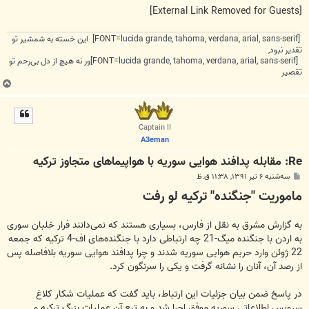
[External Link Removed for Guests]
[FONT=lucida grande, tahoma, verdana, arial, sans-serif] این خسته به شمشیر تو
تقدیر نبود,
[FONT=lucida grande, tahoma, verdana, arial, sans-serif]ور نه هیچ از دل بی‌رحم تو
تقصیر
ب
ا
ل
ا
Captain II
A3eman
Re: مقابله پدافند هوایی سوریه با هواپیما‌های متجاوز ترکیه
پ
سه‌شنبه ۶ تیر ۱۳۹۱, ۱۱:۳۸ ق.ظ
س
ماموریت "جنگنده" ترکیه لو رفت
ت
به گزارش مشرق به نقل از فارس، بسیاری هستند که نمی‌دانند فرار خلبان سوری
به اردن با جنگنده میگ-21 چه ارتباطی دارد با جنگنده‌های اف-4 ترکیه که جمعه
22 ژوئن وارد حریم هوایی سوریه شدند و چرا پدافند هوایی سوریه بلافاصله پس
از رصد آن، آنان را نشانه گرفت و یکی را سرنگون کرد.
در پاسخ ضمن بیان جزئیات این ارتباط،‌ باید گفت که عملیات شکار کلاغ
سرویس اطلاعاتی سوریه موفق اجرا شد و به تبع آن عملیات بزرگ ترکیه و