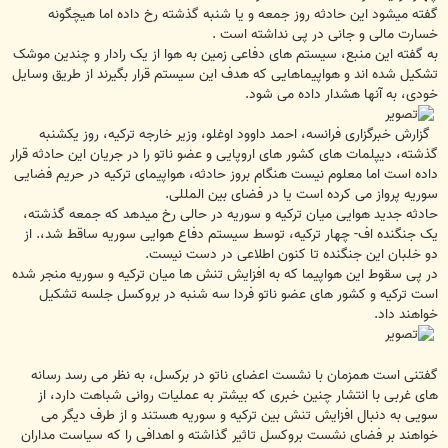
گفته میشود این حادثه روز جمعه و یا شنبه گذشته رخ داده اما هیچگونه
خسارت مالی و جانی در پی نداشته است .
به گفته این منبع، سیستم های دفاعی زمین به هوا از یک رادار و چندین موشک
تشکیل شده اند و هواپیماهایی که هدف این سیستم قرار بگیرند از طریق وسایل
خودی، به آنها هشدار داده می شود.
گزارش خبرگزاری فرانسه، احمد داوود اوغلو، وزیر خارجه ترکیه، روز یکشنبه
گذشته، دیپلمات های کشور های اروپایی و عضو ناتو را در جریان این حادثه قرار
داده است اما معلوم نیست هنگام بروز حادثه، هواپیمای ترکیه در حریم فضایی
سوریه پرواز می کرده است یا در فضای بین المللی.
حادثه جدید هوایی میان ترکیه و سوریه در حالی رخ میدهد که جمعه گذشته،
یک جنگنده اف- چهار ترکیه، توسط سیستم دفاع هوایی سوریه ساقط شد،. از
دو خلبان این جنگنده تا کنون اطلاعی در دست نیست.
در پی سقوط این هواپیما که به افزایش تنش ها میان ترکیه و سوریه منجر شده
است ترکیه و کشور های عضو ناتو فردا سه شنبه در بروکسل جلسه تشکیل
خواهند داد.
گفتنی است همزمان با نشست اعضای ناتو در برکسل، به نظر می رسد رسانه
های غربی با انتشار چنین خبری که بیشتر به عملیات روانی شباهت دارد، از
سویی به دنبال افزایش تنش بین ترکیه و سوریه هستند و از طرف دیگر می
خواهند بر فضای نشست بروکسل تاثیر گذاشته و اهدافی را که سیاست مداران