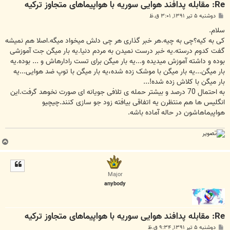
Re: مقابله پدافند هوایی سوریه با هواپیما‌های متجاوز ترکیه
پ
دوشنبه ۵ تیر ۱۳۹۱, ۳:۰۱ ق.ظ
س
ت
سلام.
کی به کیه؟چی به چیه.هر خبر گذاری هر چی دلش میخواد میگه.اصلا هم نمیشه
گفت کدوم درسته.یه خبر درست نمیدن به مردم دنیا.یه بار میگن جت آموزشی
بوده و داشته آموزش میدیده و...یه بار میگن برای تست رادارهاش و ... بوده.یه
بار میگن...یه بار میگن با موشک زده شده،یه بار میگن با توپ ضد هوایی...یه
بار میگن با کلاش زده شده!...
به احتمال 70 درصد و بیشتر حمله ی تلافی جویانه ای صورت نخوهد گرفت.این
انگلیس ها هم منتظرن یه اتفاقی بیافته زود جو سازی کنند.چیچیو
هواپیماهاشون در حاله آماده باشه.
ب
ا
ل
ا
Major
anybody
Re: مقابله پدافند هوایی سوریه با هواپیما‌های متجاوز ترکیه
پ
دوشنبه ۵ تیر ۱۳۹۱, ۹:۳۴ ق.ظ