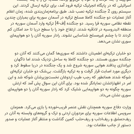
اسرائیلی که در پایگاه انجرلیک ترکیه فرود آمد، برای ترکیه ارسال کردند. این
سیستم روی 2 جنگنده ترکیه نصب شد. طبق برنامه‌زمان‌بندی شده، زمان اعلام
آغاز عملیات دو جنگنده کاملا مسلح ترکیه در آسمان سوریه برای بمباران چندین
نقطه نظامی سوریه فرا رسید. دو جنگنده [اف-4] ترکیه وارد آسمان سوریه در
منطقه البدروسیه در لاذقیه شدند. ارتفاع خود را با سطح دریا تا حد امکان کم
کردند تا با چشم غیرمسلح شناسایی نشوند. رادار سوریه آنان را دو هواپیمای
سوری نشان می‌دهد.
دو خلبان ترکیه‌ای اطمینان داشتند که سوری‌ها گمان می‌کنند که آنان دو
جنگنده سوری هستند. دو جنگنده کاملا به ساحل نزدیک شدند اما ناگهان
تیراندازی پدافند هوایی سوریه شروع شد و یک جنگنده در دریا سقوط کرد و
دیگری مورد اصابت قرار گرفت و به ترکیه بازگشت. بی‌شک دو خلبان ترکیه‌ای
شوکه شدند همانطور که رجب طیب اردوغان نخست‌وزیرشان شوکه شد و این
امر در اظهاراتشان نمایانگر شده بود. برای آنان این سوال پش آمد که ارتش
سوریه چگونه به دو هواپیمایی شلیک کرد که رادار سوریه آنان را دو هواپیمای
سوری نشان می‌داد.
وزارت دفاع سوریه همچنان نقش عنصر فریب‌خورده را بازی می‌کرد. همزمان
سرویس اطلاعات سوریه برای مزدوران اردنی و ترک و گروه‌های وابسته به آنان در
ریف‌دمشق و ریف‌ادلب و ریف‌حلب کمین گذاشت و منتظر آغاز عملیات و صدور
دستور از جانب مقامات بود.