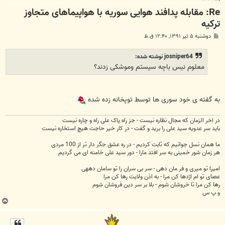
Re: مقابله پدافند هوایی سوریه با هواپیما‌های متجاوز
ترکیه
پ
دوشنبه ۵ تیر ۱۳۹۱, ۱۲:۴۰ ق.ظ
س
ت
josniper64 نوشته شده:
معلوم نیس باچه سیستم وموشکی زدند؟
به گفته ی خود سوری ها توسط توپخانه زده شده
در اخر الزمان که مجال نظاره نیست - جز راه پاک علی راه و چاره نیست
باید سر عدویه سید علی را برید و گفت - در کار خیر حاجت هیچ استخاره نیست
ما همان نسل جوانیم که ثابت کردیم - در ره عشق جگر دار تر از 100 مردی
هر زمان شور خمینی به سر افتد مارا - دور سید علی خامنه ای می گردیم
امیرا تو میری و فر مان دهی - سر بی سران را تو سامان دههی
عصای تو ام اژدها کن مرا - به اذن ولایت رها کن مرا
رها کن مرا تا خروشان شوم - بلا بر سر دین فروشان شوم
و پ س
ب
ا
ل