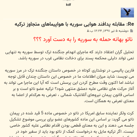
kdf
Re: مقابله پدافند هوایی سوریه با هواپیما‌های متجاوز ترکیه
پ
دوشنبه ۵ تیر ۱۳۹۱, ۱۲:۲۴ ب.ظ
س
ناتو بهانه حمله به سوریه را به دست آورد ؟؟؟
ت
تحلیل گران اعتقاد دارند که ماجرای انهدام جنگنده ترک توسط سوریه به تنهایی
نمی تواند دلیلی محکمه پسند برای دخالت نظامی غرب در سوریه باشد.
فارین پالیسی در نوشتاری کوتاه در خصوص داستان جنگنده ترک در مرز سوریه
می نویسد: شاید میزان اطلاعات ما در خصوص این داستان چندان قابل توجه
نباشد اما اکنون وقت مطرح کردن این پرسش است که آیا این ماجرا می تواند به
آغاز حرکت های نظامی علیه دمشق منتهی شود؟ ترکیه عضو ناتو است و بر
اساس قانون پیمان نیروهای آتلانتیک شمالی ، تعرض به هرکدام از اعضا به
معنای تعرض به همگان است.
کرت ولکر نماینده سابق امریکا در ناتو در خصوص ماده 5 قید شده در پیمان
ناتو می گوید: بر اساس این ماده کشورهای عضو برای بررسی موضوع تشکیل
جلسه می دهند و این به معنای قطعی بودن اقدام نظامی علیه کشور خاصی
نیست. اگر ترکیه مایل به درخواست کمک از ناتو بود باید از سفیر خود در