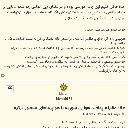
س
ت
اصلا فرض کنیم این جت آموزشی بوده و در فضای بین المللی زده شده...دلیل بر
حمله نظامی به کشور دیگه میشه؟ نهایتش اگر ثابت بشه که حق با ترکهاست
میتونن غرامت بگیرن نه جنگ راه بندازن.
خواب دیدم قیامت شده است .
هرقومی را داخل چاله‏ای عظیم انداخته و بر سرهر چاله نگهبانانی گرز به دست گمارده بودند الا
چاله‏ ایرانیان.
خود را به عبید زاکانی رساندم و پرسیدم: «عبید این چه حکایت است که بر ما اعتماد کرده
نگهبان نگمارده‏اند؟»
گفت:«می‌دانند که به خود چنان مشغول شویم که ندانیم در چاهیم یا چاله.»
خواستم بپرسم: «اگر باشد در میان ما کسی که بداند و عزم بالا رفتن کند...»
نپرسیده گفت: گر کسی از ما، فیلش یادهندوستان کند خود بهتر از هرنگهبانی لنگش کشیم و
به تهِ چاله بازگردانیم!
ب
ا
ل
ا
Major I
Mehrab373
Re: مقابله پدافند هوایی سوریه با هواپیما‌های متجاوز ترکیه
پ
دوشنبه ۵ تیر ۱۳۹۱, ۹:۵۰ ق.ظ
س
ت
در صورت جنگ احتمالی (هر چند ضعیف)
تکلیف ما که با سوریه پیمان دفاعی امضا کردیم چیه؟