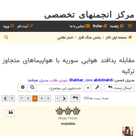
مرکز انجمنهای تخصصی
راهنما
Rules
تماس با ما
ثبت نام
ورود
ج
صفحه اول تالار
بخش جنگ افزار
اخبار نظامي
س
ت
مقابله پدافند هوایی سوریه با هواپیما‌های متجاوز
ج
ترکیه
و
مدیران انجمن:
abdolmahdi
,
Java
,
Shahbaz
,
شوراي نظارت
,
مديران هوافضا
جستجو
جستجوی پیشر
ارسال پست
صفحه
5
از
9
5
تعداد پست ها:103
…
…
9
7
6
4
3
1
قبلی
بعدی
Mega Poster
mojtabba