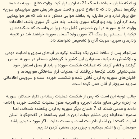
زمانیکه خلبان حماده با میگ-21 به اردن فرار کرد،‌ وزارت دفاع سوریه به همه
یگان‌ها دستور داد که تا اطلاع‌ ثانوی و تحت هیچ شرایطی هیچ هواپیمای سوریه
حق پرواز ندارد و در مقابل، به پدافند هوایی دستور داده شد که هر هواپیمایی
رصد کرد آن را بزند ولو اینکه سوری باشد... بله حتی اگر سوری باشد. اطلاعات
وزارت دفاع سوریه در این خصوص کامل بود. زیرا می‌دانست که جنگنده‌های
ترکیه با سیستم رمز میگ-21 سوری وارد آسمان سوریه خواهند شد در نتیجه
رادارهای سوریه هویت آنان را تشخیص نخواهند داد.
سرانجام پس از ساقط شدن یک جنگنده ترکیه در آب‌های سوری و اصابت دومی
و بازگشتش به ترکیه، مسئولان این کشور با گروه‌های مستقر در سوریه تماس
گرفتند و اعلام کردند که عملیات شکست خورده و باید از محل استقرار خود
عقب‌نشینی کنند. ترک‌ها دریافتند که عملیات فرار ساختگی هواپیماها و
خلبان‌های سوریه به اردن فاش شده و شکست خورده است و سرویس اطلاعاتی
سوریه سریع‌تر از آنان عمل کرده است.
جالب توجه این است که پس از شکست عملیات رسانه‌ای «فرار خلبانان سوریه
به اردن» برخی منابع مانند الجزیره و العربیه هنوز عملیات شکست خورده را ادامه
دادند و مدعی شدند که 7 خلبان دیگر سوریه به اردن پناهنده شده‌اند، امــا
سمیح المعایطه وزیر مشاور دولت اردن در امور رسانه‌ها در گفت‌وگو با البیان
امارات گفت: این اخبار نادرست است و صحت ندارد... اگر مورد جدیدی باشد
خودمان آن را اعلام میکنیم و چیزی برای مخفی کردن نداریم.