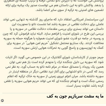
بروکسل می خواست که با دبیرکل ناتو تماس گرفته و ترتیب جلسه ای اضطراری
را بدهد. واکنش ناتو به این داستان هم می توانست صدور یک بیانیه برای ارائه
تضمین های امنیتی به ترکیه از سوی سایر اعضا باشد.
این سیاستمدار امریکایی اعتقاد دارد که ماجرای روز گذشته به تنهایی نمی تواند
عاملی برای دخالت نظامی در سوریه باشد اما نشست ناتو با محوریت این
داستان می تواند بستری برای بررسی مقدمات دخالت نظامی در سوریه و یا
بررسی این طرح در شورای امنیت را فراهم سازد. البته نباید فراموش کرد که چین
و روسیه در جامه دو قدرت عضو شورای امنیت همواره با هرگونه حمله به سوریه
مخالفت کردند. یک سناریو محتمل تشکیل "حریم امن هوایی" در سوریه برای
کمک به اپوزیسیون و پاسخ گویی به تحرکات هوایی ارتش سوریه است.
جیمز جوینر از کارشناسان شورای آتلانتیک در این خصوص می گوید: اگر اثبات
شود که سوریه بی دلیل جنگنده ترک را منهدم کرده است باز هم نمی توان
همین یک رویداد را مصداق حمله در مرام نامه ناتو به حساب آورد. به نظر نمی
رسد که کسی در ناتو اشتهایی برای آغاز نبرد نظامی دیگر در منطقه اینبار در
سوریه داشته باشد. میان اعزام نیروی زمینی از سوریه به خاک ترکیه که اعلام
رسمی جنگ است و انهدام جنگنده ای که می تواند حریم هوایی سوریه را نقض
کرده باشد تفاوت بسیار است.
ما یه مشت سربازیم جون به کف
ب
ا