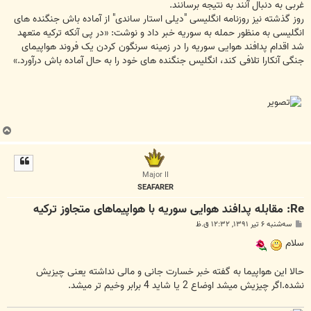
غربی به دنبال آنند به نتیجه برسانند.
روز گذشته نیز روزنامه انگلیسی "دیلی استار ساندی" از آماده باش جنگنده های
انگلیسی به منظور حمله به سوریه خبر داد و نوشت: «در پی آنکه ترکیه متعهد
شد اقدام پدافند هوایی سوریه را در زمینه سرنگون کردن یک فروند هواپیمای
جنگی آنکارا تلافی کند، انگلیس جنگنده های خود را به حال آماده باش درآورد.»
ب
ا
ل
ا
Major II
SEAFARER
Re: مقابله پدافند هوایی سوریه با هواپیما‌های متجاوز ترکیه
پ
سه‌شنبه ۶ تیر ۱۳۹۱, ۱۲:۳۲ ق.ظ
س
ت
سلام
حالا این هواپیما به گفته خبر خسارت جانی و مالی نداشته یعنی چیزیش
نشده.اگر چیزیش میشد اوضاع 2 یا شاید 4 برابر وخیم تر میشد.