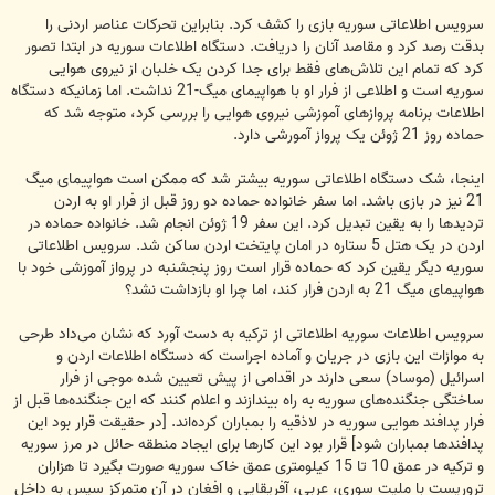
سرویس اطلاعاتی سوریه بازی را کشف کرد. بنابراین تحرکات عناصر اردنی را
بدقت رصد کرد و مقاصد آنان را دریافت. دستگاه اطلاعات سوریه در ابتدا تصور
کرد که تمام این تلاش‌های فقط برای جدا کردن یک خلبان از نیروی هوایی
سوریه است و اطلاعی از فرار او با هواپیمای میگ-21 نداشت. اما زمانیکه دستگاه
اطلاعات برنامه پروازهای آموزشی نیروی هوایی را بررسی کرد، متوجه شد که
حماده روز 21 ژوئن یک پرواز آمورشی دارد.
اینجا، شک دستگاه اطلاعاتی سوریه بیشتر شد که ممکن است هواپیمای میگ
21 نیز در بازی باشد. اما سفر خانواده حماده دو روز قبل از فرار او به اردن
تردیدها را به یقین تبدیل کرد. این سفر 19 ژوئن انجام شد. خانواده حماده در
اردن در یک هتل 5 ستاره در امان پایتخت اردن ساکن شد. سرویس اطلاعاتی
سوریه دیگر یقین کرد که حماده قرار است روز پنجشنبه در پرواز آموزشی خود با
هواپیمای میگ 21 به اردن فرار کند، اما چرا او بازداشت نشد؟
سرویس اطلاعات سوریه اطلاعاتی از ترکیه به دست آورد که نشان می‌داد طرحی
به موازات این بازی در جریان و آماده اجراست که دستگاه اطلاعات اردن و
اسرائیل (موساد) سعی دارند در اقدامی از پیش تعیین شده موجی از فرار
ساختگی جنگنده‌های سوریه به راه بیندازند و اعلام کنند که این جنگنده‌ها قبل از
فرار پدافند هوایی سوریه در لاذقیه را بمباران کرده‌اند. [در حقیقت قرار بود این
پدافندها بمباران شود] قرار بود این کارها برای ایجاد منطقه حائل در مرز سوریه
و ترکیه در عمق 10 تا 15 کیلومتری عمق خاک سوریه صورت بگیرد تا هزاران
تروریست با ملیت سوری، عربی، آفریقایی و افغان در آن متمرکز سپس به داخل