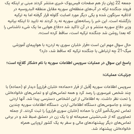
جمعه 22 ژوئن باز هم صفحات فیس‌بوک خبری منتشر کردند مبنی بر اینکه یک
فروند جنگنده ترکه در آب‌های منطقه‌ای سوریه مقابل منطقه البدروسیه در
لاذقیه سرنگون شده و یکی دیگر مورد اصابت گلوله قرار گرفته اما به ترکیه
بازگشته است. این خبر را رسانه‌های سوریه نه رد کردند نه تایید تا اینکه بیانیه
وزیر دفاع سوریه منتشر و در آن تاکید شد «دفاع هوایی ما یک شیء ناشناس را
که بعدا روشن شد جنگنده ترکیه است، ساقط کرده‌ است».
حال سوال مهم این است «فرار خلبان سوری به اردن» با هواپیمای آموزشی
میگ-21 چه ارتباطی با جنگنده ترکیه که ساقط شد، دارد؟
پاسخ این سوال در عملیات سرویس اطلاعات سوریه با نام «شکار کلاغ» است؛
جـزئیــات عملیـات:
سرویس اطلاعات سوریه [قبل از فرار «حماده» خلبان فراری] دیدار او (حماده) با
چند شخص غیرسوری را رصد کرد و همه تماس‌های او و تماس‌های خانواده‌اش
را تحت نظر داشت. به اطلاعاتی از این اشخاص دسترسی پیدا شد. آنها اردنی
بودند و جاسوس‌های دستگاه اطلاعاتی اردن. دستگاه اطلاعات سوریه چندین
تماس تحریک‌آمیز آنان با حماده (خلبان سوری فراری) را ثبت کردند. از جمله
تصاویری که از شب‌نشینی صمیمانه او با یک زن در دمشق ضبظ شد و در برخی
تماس‌های دیگر پیشنهادهای مالی و سفر به یک کشور اروپایی همراه
خانواده‌اش پیشنهاد شد.