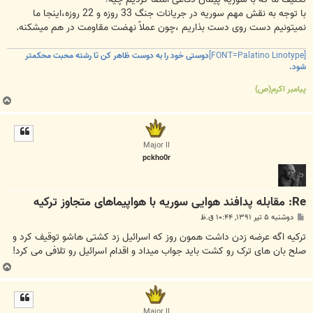
با توجه به نقش مهم سوریه در جریانات جنگ 33 روزه و 22 روزه،اینجا ما
نمیتونیم دست روی دست بذاریم ،چون عملاً نهضت مقاومت در هم میشکنه.
[FONT=Palatino Linotype]
دوستی خود را به دوست ظاهر کن تا رشته محبت محکمتر
شود.
پیامبر اکرم(ص)
ب
ا
ل
ا
Major II
pckho0r
Re: مقابله پدافند هوایی سوریه با هواپیما‌های متجاوز ترکیه
پ
دوشنبه ۵ تیر ۱۳۹۱, ۱۰:۴۴ ق.ظ
س
ت
ترکیه اگه عرضه زدن داشت همون روز که اسرائیل زد کشتی هاشو توقیف کرد و
صلح بان های ترک رو کشت باید جواب میداد و اقدام اسرائیل رو تلافی می کرد!
ب
ا
ل
ا
Major II