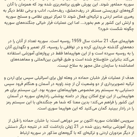
سوریه حمله‌ور شوند. این یورش طوری برنامه‌ریزی شده بود که همزمان با آنان
گروه‌های تروریستی مستقر در ریف‌دمشق، ریف‌حلب، ادلب و برخی نقاط دیگر به
رهبری عناصر اردنی و ترکیه‌ای فعال شوند تا تمرکز نیروی نظامی و مسلح سوریه
و ارتش این کشور بر هم بخورد... امـا این عملیات فرار خیالی جنگنده‌های سوریه
چگونه شکست خـورد؟
هواپیمای میگ 21 ساخت سال 1959 روسیه است. سوریه تعداد از آنان را در
دهه‌های گذشته خریداری کرده و در توافقی با روسیه، کار تعمیر و نگهداری آنان
را به روسیه سپرده است و از این هواپیماها فقط در پروازهای آموزشی استفاده
می‌کند بنابراین خلع‌سلاح شده است و طبق قوانین بین‌المللی و معاهده‌های
امضاشده با سازمان ملل مجهز به سلاح نیست.
هدف از عملیات فرار خلبان حماده در وهله اول برای اسرائیلی سپس برای اردن و
ترکیه تصویربرداری از دو وضعیت آن از چند زاویه در آسمان و هنگام فرود سپس
دستیابی به سیستم رمز مخصوص هواپیماهای سوریه بود. این سیستم برای هر
هواپیمایی از این نوع امکان پرواز در دامنه پوششی رادارهای سوریه در آسمان
این کشور را فراهم می‌کند؛ بدین معنا که شما هر جنگنده‌ای با این سیستم رمز
را در رادار ببینید گمان می‌کنید که این هواپیما سوری است.
سرویس اطلاعات سوریه اکنون بر سر دوراهی است: یا خلبان حماده را قبل از
پرواز آموزشی برنامه ریزی شده در 21 ژوئن بازداشت کند در نتیجه دیگر دستش
از دیگر مزدوران اردنی و ترکیه‌ای که با گروه‌های مذکور در سوریه ارتباط