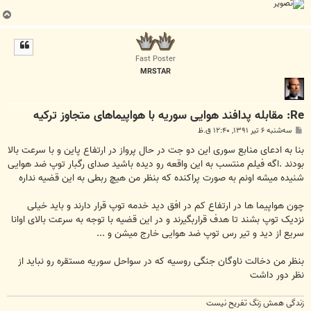
ب
ا
ل
ا
Fast Poster
MRSTAR
Re: مقابله پدافند هوایی سوریه با هواپیما‌های متجاوز ترکیه
پ
سه‌شنبه ۶ تیر ۱۳۹۱, ۱۲:۴۰ ق.ظ
س
ت
بنا به ادعای منابع سوری این دو جت در حال پرواز در ارتفاع پاین و با سرعت بالا
بودند .اگه فیلم منتسب به این واقعه رو دیده باشید صدای رگبار توپ ضد هوایی
شنیده میشه اونم به صورت پراکنده که بنظر من هیچ ربطی به این قضیه نداره
چون هواپیما ها در ارتفاع کم در افق دید خدمه توپ قرار دارند و باید خیلی
نزدیک توپ بشند تا هدف قراربگیرند و در این قضیه با توجه به سرعت بالای اوانا
سریع از دید و تیر رس توپ ضد هوایی خارج میشن و ...
بنظر من دخالت ناوگان جنگی روسیه که در سواحل سوریه مستقره رو نباید از
نظر دور داشت
زندگی همش زنگ تفریح نیست