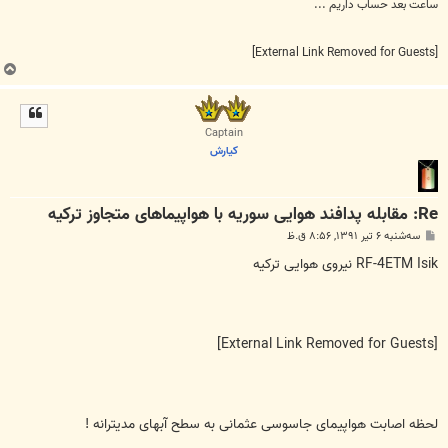
ساعت بعد حساب داریم ...
[External Link Removed for Guests]
ب
ا
ل
ا
Captain
كيارش
Re: مقابله پدافند هوایی سوریه با هواپیما‌های متجاوز ترکیه
پ
سه‌شنبه ۶ تیر ۱۳۹۱, ۸:۵۶ ق.ظ
س
ت
RF-4ETM Isik نیروی هوایی ترکیه
[External Link Removed for Guests]
لحظه اصابت هواپیمای جاسوسی عثمانی به سطح آبهای مدیترانه !