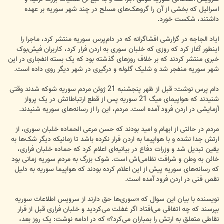
اسرائیل که بخشی از آن را گروهک‌های مسلح در چند شهر سوریه بر عهده
داشتند،‌ شکست خورد.
ایاد الجاجه در گزارشی افشاگرانه که در دام‌پرس سوریه منتشر کرد، ماجرا را
اینطور آغاز کرد که روزی که خلبان سوری به اردن فرار کرد، کاربران فیس‌ّبوک
خبری منتشر کردند که بر خلاف روزهای گذشته بود که یک بسته انفجاری در این
شهر سوریه منفجر شد و شلیک گلوله و درگیری در شهر دیگر روی داده است.
دام پرس نوشت: قبل از ظهر پنجشنبه 21 ژوئن مردم سوریه شوکه شدند وقتی
شنیدند که هواپیمای میگ 21 سوریه پس از قطع ارتباطاتش در یک پرواز
آزمایشی در اردن فرود آمده است. مردم، این را از رسانه‌های سوریه شنیدند.
مردم در حالتی از ابهام و امید بودند که حسن مرعی الحماده خلبان سوری، از
ارتش جدا نشده و با هواپیما به اردن فرار نکرده باشد تا زمانیکه دیگر شک‌ها به
یقین تبدیل شد و وزرات دفاع در بیانیه‌ای اعلام کرد که حماده خلبان فراری،
خائن به وطن و شرافت نظامی‌اش است. شوک بزرگ به مردم سوریه زمانی بود
که رسانه‌های سوریه پیش از این اعلام کرده بودند که هواپیما سوریه به دلیل
نقص فنی در اردن فرود آمده است.
نویسنده با بیان این سوال که «سوری‌ها حق دارند از سرویس اطلاعات سوریه
بپرسند که چه اتفاقی می‌افتاد اگر غفلت می‌کردید و خلبان فراری قبل از فرار
نقاطی متعلق به ارتش را بمباران می‌کرد؟» که در ادامه نوشت: یک روز بعد،