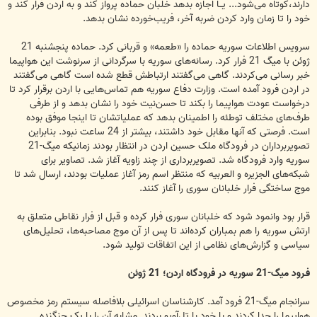
دارند،‌کوتاه می‌شود... یــا اجازه بدهد خلبان حماده پرواز کند و به اردن فرار کند و
خود را تا زمان وارد کردن ضربه آخر، فریب‌خورده نشان بدهد.
سرویس اطلاعات سوریه حماده را «طعمه» و قربانی کرد. حماده پنجشنبه 21
ژوئن با میگ 21 فرار کرد. رسانه‌های سوریه با سرگردانی از سرنوشت این هواپیما
خبر رسانی می‌کردند. گاهی می‌گفتند ارتباطش قطع شده است گاهی می‌گفتند
در اردن فرود آمده است. وزارت دفاع سوریه هم تماس‌هایی با اردن برقرار کرد تا
درخواست عودت هواپیما را بکند تا حسن‌نیت خود را نشان بدهد و از طرفی
طرف‌های مختلف توطئه را اطمینان‌ بدهد که عملیاتشان تا اینجا موفق بوده
است. فرصتی که آنها مقابل خود داشتند، بیشتر از 24 ساعت نبود. بنابراین
تصویربرداران در فرودگاه ملک حسین اردن در انتظار بودند زمانیکه میگ-21
سوریه وارد فرودگاه شد. تصویربرداری از چند زاویه آغاز شد. تصاویر برای
شبکه‌های الجزیره و العربیه که منتظر اسم رمز آغاز عملیات بودند، ارسال شد تا
موج ساختگی فرار خلبانان سوری را آغاز کنند.
قرار بود وانمود شود که خلبانان سوری فرار کرده و قبل از فرار نقاطی متعلق به
ارتش سوریه را هم بمباران کرده‌اند تا پس از آن موج مصاحبه‌ها، تحلیل‌های
سیاسی و گزارش‌های نظامی از این اتفاقات تولید شود.
فـرود میگ-21 سوریه در فرودگاه اردن؛ 21 ژوئن
سرانجام میگ-21 فرود آمد. کارشناسان اسرائیلی بلافاصله سیستم رمز مخصوص
هواپیما را جدا کردند و با خود با تل‌آویو بردند. مشابه آن را با یک جنگنده