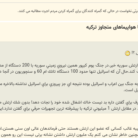
رتی نخواست در حالی که گمراه کنندگان برای گمراه کردن مردم اجرت مطالبه می کنند.
ل ؟!
ارتش مصر را ميگفتيد يه چيزي و
نها حدود 100 دستگاه تانك ام 60 و سنچوريون در آنجا داشت...
ه جنگ بين اعراب و اسرائيل بوده نتيجه اي جز پيروزي براي اسرائيل نداشته.بالاخر
يل است.
حرف براي گفتن داره بد نيست خاك اشغال شده خود را نجات دهد! بدون شك ارتش طاي
 گفتن ندارد.اين را فرماندهان ما نيز مي دانند.
یبه غالب کسانی که عضو این ارتش هستند حتی فرماندهان عالی اون سنی هستن.اما
نین خاطر نشان می کنم یک ملیون ارتش داشتن نشانه برتی نیست این رو همون تا