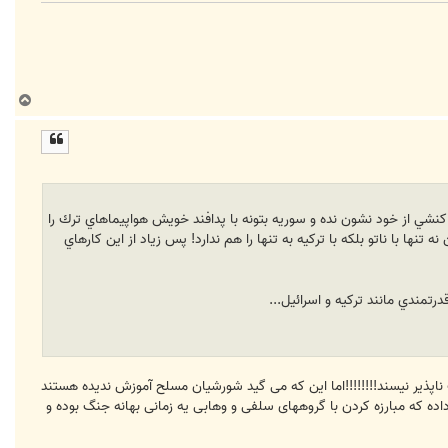
ب
ا
ل
ا
كنشي از خود نشون نده و سوريه بتونه با پدافند خويش هواپيماهاي ترك را
نها با ناتو بلكه با تركيه به تنها را هم ندارد! پس زياد از اين كارهاي
تمندي مانند تركيه و اسرائيل...
ست ناپذیر نیسند!!!!!!!!اما این که می گید شورشیان مسلح آموزش ندیده هستند
ه که مبارزه کردن با گروههای سلفی و وهابی یه زمانی بهانه جنگ بوده و