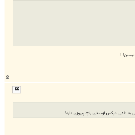
نیستن!!!
ب
ا
ل
ا
به تلقی هرکس ازمعنای واژه پیروزی داره!