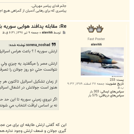
جانم فدای پیامبر مهربانی.
پیامبری که برای رهایی آدمیان از گمراهی هیچ اج
Re: مقابله پدافند هوایی سوریه با هواپیما‌های متجاوز ترکیه
پ
توسط
alavi66
»
جمعه ۹ تیر ۱۳۹۱, ۶:۳۱ ق.ظ
س
Fast Poster
ت
alavi66
sorena_noshad نوشته شده:
ارتش سوريه ! ؟‌ باعث هراس اسرائي
نتوانست حتي دو روز جولان را تصرف كند.حال آن كه اسرائيل ت
پست:
233
از زمان تشكيل اسرائيل تاكنون هر چ
تاریخ عضویت:
جمعه ۲۷ اسفند ۱۳۸۹, ۹:۳۲
هنوز است جولانش در اشغال اسرائ
ب.ظ
سپاس‌های ارسالی:
303 بار
سپاس‌های دریافتی:
575 بار
اگر نيروي زميني سوريه تا اين حد 
نه بر اساس لياقت انتخاب مي شوند در مقابل ارتش 1 ميليوني تركيه با پيشرفته ترين تجهيزات حرفي براي
این که گفتی ارتش طایفه ای برای من عج
گیری جولان و ضعف ارتش وجود نداره.همچ