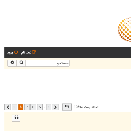
ثبت نام
ورود
جستجو
جستجو
صفحه
8
از
9
8
تعداد پست ها:103
…
9
7
6
5
1
قبلی
بعدی