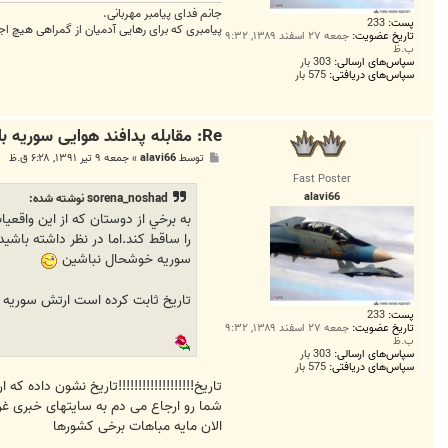
جانم فدای پیامبر مهربانی.
پست:
233
پیامبری که برای رهایی آدمیان از گمراهی هیچ اج
تاریخ عضویت:
جمعه ۲۷ اسفند ۱۳۸۹, ۹:۳۲
ب.ظ
سپاس‌های ارسالی:
303 بار
سپاس‌های دریافتی:
575 بار
Re: مقابله پدافند هوایی سوریه با هواپیما‌های متجاوز ترکیه
پ
توسط
alavi66
»
جمعه ۹ تیر ۱۳۹۱, ۶:۲۸ ق.ظ
س
Fast Poster
ت
alavi66
sorena_noshad نوشته شده:
به برخي از دوستان كه از اين واقعي
را ساقط كند.اما در نظر داشته باشيد
سوريه خوشحال نباشين
تاريخ ثابت كرده است ارتش سوريه تن
پست:
233
تاریخ عضویت:
جمعه ۲۷ اسفند ۱۳۸۹, ۹:۳۲
ب.ظ
سپاس‌های ارسالی:
303 بار
سپاس‌های دریافتی:
575 بار
تاریخ!!!!!!!!!!!!!!!!!!!تاریخ نشون داده
شما رو ارجاع می دم به سایتهای خبری غر
الان مایه مباهات برخی کشورها