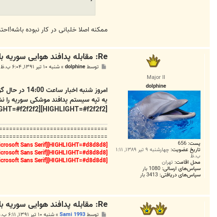
ممکنه اصلا خلبانی در کار نبوده باشه!احتمالا یک 4
Re: مقابله پدافند هوایی سوریه با هواپیما‌های متجاوز ترکیه
پ
توسط
dolphine
»
شنبه ۱۰ تیر ۱۳۹۱, ۶:۰۴ ب.ظ
س
Major II
ت
dolphine
امروز شنبه 
[HIGHLIGHT=#f2f2f2][HIGHLIGHT=#f2f2f2]همون هاگ مدرن )...
================================
================================
پست:
656
[HIGHLIGHT=#d8d8d8][FONT=Microsoft Sans Serif] هر کسی که از ترس شرش مورد احترام دیگران است .... از امت من نیست .
تاریخ عضویت:
چهارشنبه ۹ تیر ۱۳۸۹, ۱:۱۱
[HIGHLIGHT=#d8d8d8][FONT=Microsoft Sans Serif]
ب.ظ
[HIGHLIGHT=#d8d8d8][FONT=Microsoft Sans Serif] پیامبر اکرم (ص)
محل اقامت:
تهران
سپاس‌های ارسالی:
1080 بار
سپاس‌های دریافتی:
3413 بار
Re: مقابله پدافند هوایی سوریه با هواپیما‌های متجاوز ترکیه
پ
توسط
Sami 1993
»
شنبه ۱۰ تیر ۱۳۹۱, ۶:۱۱ ب.ظ