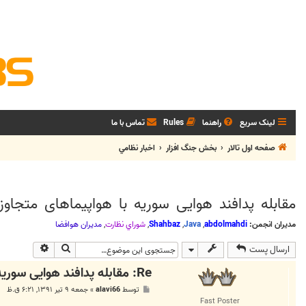
لینک سریع
راهنما
Rules
تماس با ما
صفحه اول تالار
بخش جنگ افزار
اخبار نظامي
مقابله پدافند هوایی سوریه با هواپیما‌های متجاوز 
مدیران انجمن:
abdolmahdi
,
Java
,
Shahbaz
,
شوراي نظارت
,
مديران هوافضا
جستجو
جستجوی پی
ارسال پست
Re: مقابله پدافند هوایی سوریه با هواپیما‌های متجاوز ترکیه
پ
توسط
alavi66
»
جمعه ۹ تیر ۱۳۹۱, ۶:۲۱ ق.ظ
س
Fast Poster