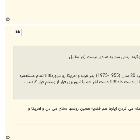
ب
ا
ل
ا
 وگرنه ارتش سوریه عددی نیست (در مقابل
مگه ویتنام 1955 ارتش داشت والا ده برابر از سوریه فعلی ضعیف تر و بدبخت تر بود ولی با پشتیبانی که شوروی ازش کرد 20 سال (1955-1975) پدر غرب و امریکا رو دراورد!!!!! تمام مستعمره
حمله می کردن اینجا هم قضیه همین روسها سلاح می دن و امریکا و
ب