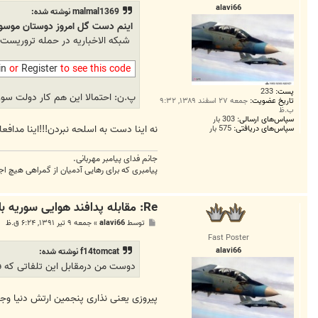
ت
alavi66
malmal1369 نوشته شده:
اینم دست گل امروز دوستان موسوم 
شبکه الاخباریه در حمله تروریست‌
in
or
Register
to see this code
پست:
233
پ.ن: احتمالا این هم کار دولت سوری
تاریخ عضویت:
جمعه ۲۷ اسفند ۱۳۸۹, ۹:۳۲
ب.ظ
سپاس‌های ارسالی:
303 بار
نه اینا دست به اسلحه نبردن!!!اینا مدافعان
سپاس‌های دریافتی:
575 بار
جانم فدای پیامبر مهربانی.
پیامبری که برای رهایی آدمیان از گمراهی هیچ اج
Re: مقابله پدافند هوایی سوریه با هواپیما‌های متجاوز ترکیه
پ
توسط
alavi66
»
جمعه ۹ تیر ۱۳۹۱, ۶:۲۴ ق.ظ
س
Fast Poster
ت
alavi66
f14tomcat نوشته شده:
دوست من درمقابل این تلفاتی که فر
پیروزی یعنی نذاری پنجمین ارتش دنیا وج