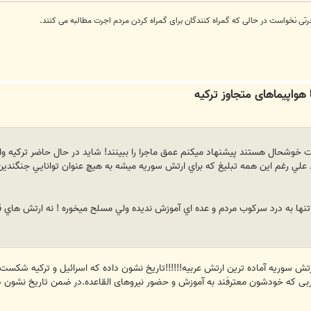
رتی نخواست در حالی که گمراه کنندگان برای گمراه کردن مردم اجرت مطالبه می کنند.
ات خوشحال هستند پيشنهاد ميكنم عمق ماجرا را ببينند! شايد در حال حاضر تركيه وا
 علي رغم اين همه تبليغ كه براي ارتش سوريه ميشه به هيچ عنوان توانايي جنگندين نه ت
ها به درد سركوب مردم و عده اي آموزش نديده ولي مسلح ميخوره ! نه ارتش هاي قدر
 که ارتش سوریه آماده ترین ارتش عربیه!!!!!!تاریخ نشون داده که اسرائیل و ترکیه شک
بی که خودشون معترفند به آموزش و حضور نیروهای القاعده.در ضمن تاریخ نشون داد