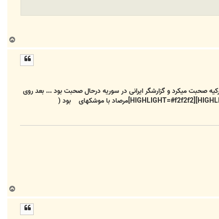
ب
ا
ل
ا
ط جنگنده ترکیه صحبت میکرد و گزارشگر ایرانی در سوریه درحال صحبت بود ... بعد روی
یه تپه سیستم پدافند موشکی سوریه را نشان داد که 100 در 1000 شبیه سامانه[HIGHLIGHT=#f2f2f2] [HIGHLIGHT=#f2f2f2][HIGHLIGHT=#f2f2f2]مرصاد با موشکهای بود (
ب
ا
ل
ا