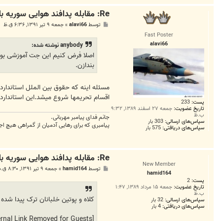
Re: مقابله پدافند هوایی سوریه با هواپیما‌های متجاوز ترکیه
پ
توسط
alavi66
»
جمعه ۹ تیر ۱۳۹۱, ۶:۳۶ ق.ظ
س
Fast Poster
ت
alavi66
anybody نوشته شده:
اصلا فرض کنیم این جت آموزشی بوده
بندازن.
مسئله اینه که حقوق بین الملل استاندار
اقسام تحریمها شروع میشد.این استاندارد 
پست:
233
تاریخ عضویت:
جمعه ۲۷ اسفند ۱۳۸۹, ۹:۳۲
ب.ظ
جانم فدای پیامبر مهربانی.
سپاس‌های ارسالی:
303 بار
پیامبری که برای رهایی آدمیان از گمراهی هیچ اج
سپاس‌های دریافتی:
575 بار
Re: مقابله پدافند هوایی سوریه با هواپیما‌های متجاوز ترکیه
New Member
پ
توسط
hamid164
»
جمعه ۹ تیر ۱۳۹۱, ۸:۳۰ ق.ظ
hamid164
س
پست:
2
ت
تاریخ عضویت:
جمعه ۱۵ مرداد ۱۳۸۹, ۱:۴۷
ب.ظ
کلاه و پوتین خلبانان ترک پیدا شده
سپاس‌های ارسالی:
32 بار
سپاس‌های دریافتی:
4 بار
[External Link Removed for Guests]