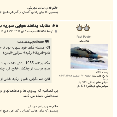
جانم فدای پیامبر مهربانی.
پیامبری که برای رهایی آدمیان از گمراهی هیچ اج
Re: مقابله پدافند هوایی سوریه با هواپیما‌های متجاوز ترکیه
پ
توسط
alavi66
»
جمعه ۹ تیر ۱۳۹۱, ۶:۳۳ ق.ظ
س
Fast Poster
ت
alavi66
pckho0r نوشته شده:
اگه مسئله فقط خود سوریه بود تا ح
ناتو+امریکا+ترکیه+اسرائیل+اردن)
های فرانسه از چنگش خارج کرد چند ده هزار نفر از نیروهای امریکا
پست:
233
تاریخ عضویت:
جمعه ۲۷ اسفند ۱۳۸۹, ۹:۳۲
الان هم نگرانی ناتو و ترکیه ناشی از
ب.ظ
سپاس‌های ارسالی:
303 بار
سپاس‌های دریافتی:
575 بار
بی انصافیه که پیروزی ها و مجاهدتهای و
متحدانش حمله می کنند
جانم فدای پیامبر مهربانی.
پیامبری که برای رهایی آدمیان از گمراهی هیچ اج