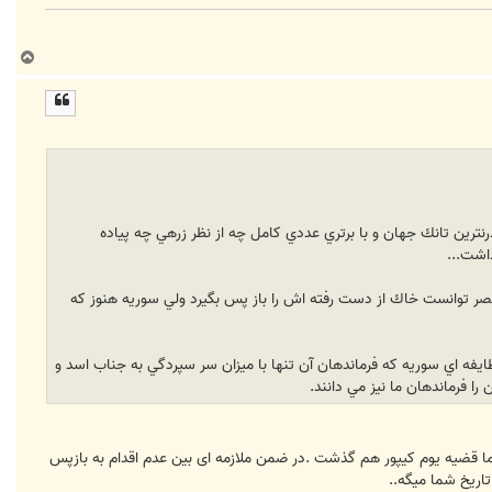
ب
ا
ل
ا
لي ارتش سوريه خير.در جنگ يوم كيپور همين نيروي زميني سوريه با 200 دستگاه از مدرنترين تانك جهان و با برتري عددي كامل چه از نظر زرهي چه پياده
ه مصر توانست خاك از دست رفته اش را باز پس بگيرد ولي سوريه هنوز كه
فه اي سوريه كه فرماندهان آن تنها با ميزان سر سپردگي به جناب اسد و
 قضیه یوم کیپور هم گذشت .در ضمن ملازمه ای بین عدم اقدام به بازپس
ریخ شما میگه..