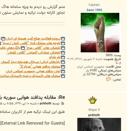
س
Captain
ت
منم گزارش رو دیدم به ویژه سامانه هاگ ر
Sami 1993
تجاوز کارانه دولت ترکیه و نمایش ستون نظا
پرونده فعالیت صلح آمیز هسته ای ایران
ت
ناوچه های موشک انداز "کلاس کمان / سینا"
ناوشکن های "کلاس موج"
بالگردهای خانوا
ناوشکن عملیاتی-آموزشی "کلاس لقمان"
پست:
3805
ناو خارک
تاریخ عضویت:
شنبه ۷ شهریور ۱۳۸۸, ۳:۲۶
رادارهای ایرانی؛ سربازان همیشه بیدار آسمان
ق.ظ
موشك پدافند هوايي "صياد 2"
محل اقامت:
جمهوری اسلامی ایران
سپاس‌های ارسالی:
4180 بار
توان پدافند هوایی جمهوری اسلامی ایران
سپاس‌های دریافتی:
22794 بار
موشک های بالستیک و شبه بالستیک ساخت ج
ت
تماس:
م
ا
س
S
Re: مقابله پدافند هوایی سوریه با هواپیما‌های متجاوز ترکیه
a
m
پ
توسط
pckho0r
»
شنبه ۱۰ تیر ۱۳۹۱, ۶:۵۵ ب.ظ
i
س
1
Major II
ت
طبق این لینک ترکیه هم از کاربران سام
9
pckho0r
9
3
[External Link Removed for Guests]