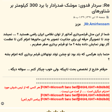
Re: سردار فدوی: موشک ضدرادار با برد 300 کیلومتر بر
شناورهای
پ
جمعه ۱۶ تیر ۱۳۹۱, ۱:۳۹ ب.ظ
س
ت
Mr.Amirhessam
,
عزیز
شما از این مدل فیلمبرداری آماتور از توان نظامی ایران راضی هستید ؟ ... نمیشد
چند تا تصویرگر حرفه ای برای جذابیت تصویر به این مانورها اعزام کنن تا عظمت
کار بهتر نمایش داده بشه ؟ ما تو فیلم برداری صفر صفریم .
حتما باید هرکسی که بلد بود تو چشن تولد نونهالان فیلم برداری کنه اعزام بشه
؟
حرفام خارج از تخصص بحث تاپیکه .ولی خوب چیکار کنم ... سواله دیگه .
==========================================
==========================================
[HIGHLIGHT=#d8d8d8][FONT=Microsoft Sans Serif] هر کسی که از ترس شرش مورد
احترام دیگران است .... از امت من نیست .
[HIGHLIGHT=#d8d8d8][FONT=Microsoft Sans Serif]
[HIGHLIGHT=#d8d8d8][FONT=Microsoft Sans Serif] پیامبر اکرم (ص)
ب
ا