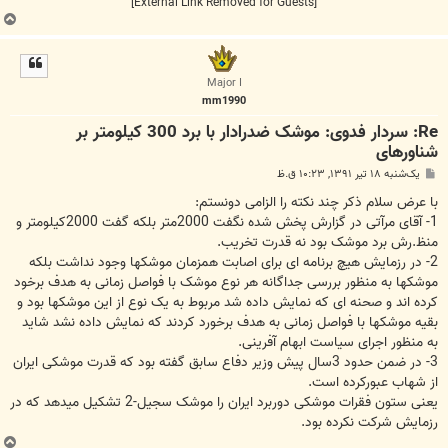
[External Link Removed for Guests]
ب
ا
ل
ا
Major I
mm1990
Re: سردار فدوی: موشک ضدرادار با برد 300 کیلومتر بر
شناورهای
پ
یک‌شنبه ۱۸ تیر ۱۳۹۱, ۱۰:۲۳ ق.ظ
س
ت
با عرض سلام ذکر چند نکته را الزامی دونستم:
1- آقای مرآتی در گزارش پخش شده نگفت 2000متر بلکه گفت 2000کیلومتر و
منظ.رش برد موشک بود نه قدرت تخریب.
2- در رزمایش هیچ برنامه ای برای اصابت همزمان موشکها وجود نداشت بلکه
موشکها به منظور بررسی جداگانه هر نوع موشک با فواصل زمانی به هدف برخود
کرده اند و صحنه ای که نمایش داده شد مربوط به یک نوع از این موشکها بود و
بقیه موشکها با فواصل زمانی به هدف برخورد کردند که نمایش داده نشد شاید
به منظور اجرای سیاست ابهام آفرینی.
3- در ضمن حدود 3سال پیش وزیر دفاع سابق گفته بود که قدرت موشکی ایران
از شهاب عبورکرده است.
یعنی ستون فقرات موشکی دوربرد ایران را موشک سجیل-2 تشکیل میدهد که در
رزمایش شرکت نکرده بود.
ب