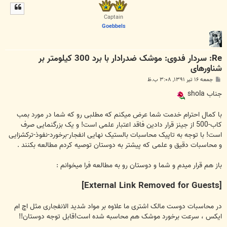
ل
ا
Captain
Goebbels
Re: سردار فدوی: موشک ضدرادار با برد 300 کیلومتر بر
شناورهای
پ
جمعه ۱۶ تیر ۱۳۹۱, ۳:۰۸ ب.ظ
س
ت
جناب shola
با کمال احترام خدمت شما عرض میکنم که مطلبی رو که شما در مورد بمب
کاب-500 از جینز قرار دادین فاقد اعتبار علمی است! و یک بزرگنمایی صرف
است! با توجه به تاپیک محاسبات بالستیک نهایی انفجار-برخورد-نفوذ-ترکشزایی
و محاسبات دقیق و علمی که پیشتر به دوستان توصیه کردم مطالعه بکنند .
باز هم قرار میدم و شما و دوستان رو به مطالعه فرا میخوانم :
[External Link Removed for Guests]
در محاسبات دوست مالک اشتری ما علاوه بر مواد شدید الانفجاری مثل اچ ام
ایکس ، سرعت برخورد موشک هم محاسبه شده است!قابل توجه دوستان!!