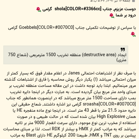
پ
جمعه ۱۶ تیر ۱۳۹۱, ۵:۴۷ ب.ظ
س
ت
دوست عزیزم, جناب
[COLOR=#3366cc]shola
گرامی
درود بر شما
با سپاس از توضیحات تکمیلی جناب [COLOR=#0070C0]Goebbels
گرامی
ایجاد (destructive area) منطقه تخریب 1500 مترمربعی (شعاع 750
متری)
با صرف نظر از اشتباهات احتمالی Janes در اعلام مقدار فوق که بسیار کمتر از
میزان احتمالی میباشد (!) یکبار دیگر روش محاسبه را فارق از اشتباهات گذشته
مرور مینمائیم. ابتدا باید توجه داشت در این مقاله مساحت منطقه تخریب بر
مبنای واحد متر مربع بیان گردیده است. به عبارت دیگر در اینجا دایره تخریب
بمب دارای مساحت 1500 متر مربع میباشد که در اینصورت همانطور که جناب
[COLOR=#0070C0]sroasha
گرامی نیز اشاره داشتند, شعاع حقیقی این
دایره حدود 21.5 متر با قطر 43 متر است. در اینجا نوع ماده منفجره HE یا
همان High Explosive بیان شده است که در حالت طبیعی و در صورت
استفاده از مخرب ترین نوع موجود, دارای سرعت انفجار 9000 متر بر ثانیه
میباشد که به مراتب کمتر از HMX و بیشتر از RDX است. لذا بر مبنای محاسبات
پیشین بر روی TNT و HMX, طبیعتا 200 کیلوگرم HE دارای Blast به مراتب