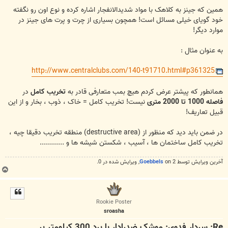
همین که جینز به کلاهک با مواد شدیدالانفجار اشاره کرده و نوع اون رو نگفته
خود گویای خیلی مسائل است! همچون بسیاری از چرت و پرت های جینز در
موارد دیگر!
به عنوان مثال :
http://www.centralclubs.com/140-t91710.html#p361325
همانطور که پیشتر عرض کردم هیچ بمب متعارفی قادر به
تخریب کامل
در
فاصله 1000 تا 2000 متری
نیست! تخریب کامل = خاک ، ذوب ، بخار و از این
قبیل تعاریف!
در ضمن باید دید که منظور از (destructive area) منطقه تخریب دقیقا چیه ،
تخریب کامل ساختمان ها ، آسیب ، شکستن شیشه ها و ............
آخرین ويرايش توسط 2 on
Goebbels
, ويرايش شده در 0.
ب
ا
ل
ا
Rookie Poster
sroasha
Re: سردار فدوی: موشک ضدرادار با برد 300 کیلومتر بر