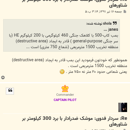
شناورهای
پ
جمعه ۱۶ تیر ۱۳۹۱, ۳:۱۴ ب.ظ
س
ت
shola نوشته شده:
j
anes ...
بمب کاب-500 با کلاهک جنگی 460 کیلوگرمی با 200 کیلوگرم HE (با
سر جنگی general-purpose ) قادر به ایجاد (destructive area)
منطقه تخریب 1500 مترمربعی (شعاع 750 متری) است ...
همونطور که خودتون فرمودید این بمب قادر به ایجاد (destructive area)
منطقه تخریب 1500 مترمربعی است .
یعنی‌ شعاعی حدود ۲۰ متر نه ۷۵۰ متر .
ب
ا
ل
ا
Commander
CAPTAIN PILOT
Re: سردار فدوی: موشک ضدرادار با برد 300 کیلومتر بر
شناورهای