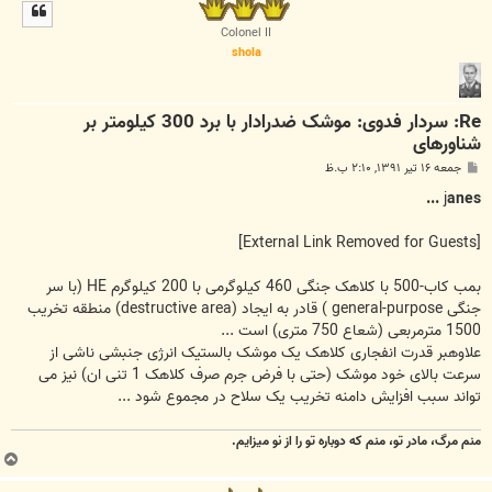
ل
ا
Colonel II
shola
Re: سردار فدوی: موشک ضدرادار با برد 300 کیلومتر بر
شناورهای
پ
جمعه ۱۶ تیر ۱۳۹۱, ۲:۱۰ ب.ظ
س
ت
j
anes ...
[External Link Removed for Guests]
بمب کاب-500 با کلاهک جنگی 460 کیلوگرمی با 200 کیلوگرم HE (با سر
جنگی general-purpose ) قادر به ایجاد (destructive area) منطقه تخریب
1500 مترمربعی (شعاع 750 متری) است ...
علاوهبر قدرت انفجاری کلاهک یک موشک بالستیک انرژی جنبشی ناشی از
سرعت بالای خود موشک (حتی با فرض جرم صرف کلاهک 1 تنی ان) نیز می
تواند سبب افزایش دامنه تخریب یک سلاح در مجموع شود ...
منم مرگ، مادر تو، منم که دوباره تو را از نو میزایم.
ب
ا