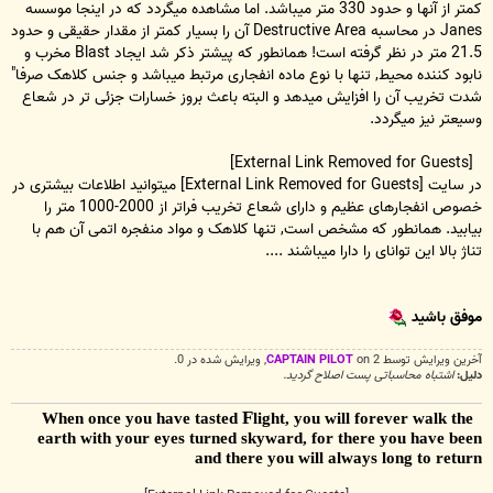
کمتر از آنها و حدود 330 متر میباشد. اما مشاهده میگردد که در اینجا موسسه
Janes در محاسبه Destructive Area آن را بسیار کمتر از مقدار حقیقی و حدود
21.5 متر در نظر گرفته است! همانطور که پیشتر ذکر شد ایجاد Blast مخرب و
نابود کننده محیط, تنها با نوع ماده انفجاری مرتبط میباشد و جنس کلاهک صرفا"
شدت تخریب آن را افزایش میدهد و البته باعث بروز خسارات جزئی تر در شعاع
وسیعتر نیز میگردد.
[External Link Removed for Guests]
در سایت
[External Link Removed for Guests]
میتوانید اطلاعات بیشتری در
خصوص انفجارهای عظیم و دارای شعاع تخریب فراتر از 2000-1000 متر را
بیابید. همانطور که مشخص است, تنها کلاهک و مواد منفجره اتمی آن هم با
تناژ بالا این توانای را دارا میباشند ....
موفق باشید
آخرین ويرايش توسط 2 on
CAPTAIN PILOT
, ويرايش شده در 0.
دلیل:
اشتباه محاسباتی پست اصلاح گردید.
F
light, you will forever walk the
When once you have tasted
earth with your eyes turned skyward, for there you have been
and there you will always long to return