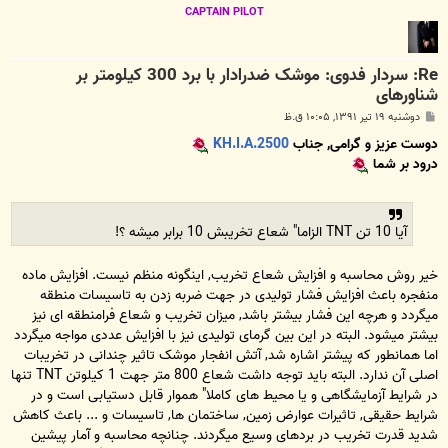
CAPTAIN PILOT
Re: سردار فدوی: موشک ضدرادار با برد 300 کیلومتر بر
شناورهای
پ
دوشنبه ۱۹ تیر ۱۳۹۱, ۱۰:۰۵ ق.ظ
س
ت
دوست عزیز و گرامی, جناب
KH.I.A.2500
درود بر شما
آیا 10 تن TNT الزاما" شعاع تخریبش 10 برابر میشه ؟!
خیر روش محاسبه و افزایش شعاع تخریب, اینگونه منظم نیست. افزایش ماده
منفجره باعث افزایش فشار تولیدی در جهت ضربه زدن به تاسیسات منطقه
میگردد و هرچه این فشار بیشتر باشد, میزان تخریب و شعاع فرامنطقه ای نیز
بیشتر میشود. البته در این بین گرمای تولیدی نیز با افزایش عددی مواجه میگردد
اما همانطور که پیشتر اشاره شد, آتش انفجار موشک تاثیر چندانی در تخریبات
اصلی آن ندارد. البته باید توجه داشت شعاع 800 متر جهت 1 کیلوتن TNT تنها
در شرایط آزمایشگاهی و یا محیط های کاملا" هموار قابل دستیابی است و در
شرایط حقیقی, تاثیرات عوارض زمین, ساختمان ها, تاسیسات و ... باعث کاهش
شدید قدرت تخریب در بردهای وسیع میگردند. چنانچه محاسبه و آمار پیشین