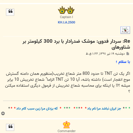
ا
ل
ا
Captain I
KH.I.A.2500
Re: سردار فدوی: موشک ضدرادار با برد 300 کیلومتر بر
شناورهای
پ
دوشنبه ۱۹ تیر ۱۳۹۱, ۱:۲۲ ق.ظ
س
ت
با سلام ؛
اگر یک تن TNT تا حدود 800 متر شعاع تخریب(منظورم همان دامنه گسترش
موج انفجار است) داشته باشه، آیا 10 تن TNT الزاما" شعاع تخریبش 10 برابر
میشه ؟!! یا اینکه برای محاسبه شعاع تخریبش از فرمول دیگری استفاده میکنن
؟
* *
*
جز ايران نباشد مرا نام ياد
* *
*
*
*
*
*
*
*
که يزدان مرا زين سبب کام داد
* *
*
ب
ا
ل
ا
Commander