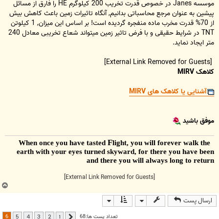
موسسه Janes در خصوص قدرت تخریب 200 کیلوگرم HE را فارق از مسائل
پیشین به عنوان مرجع محاسباتی بدانیم, آنگاه تاثیرات زمین باعث کاهش بیش
از 70% قدرت مخرب ماده منفجره گردیده است! بر اساس این میزان, 1 کیلوتن
TNT در شرایط حقیقی و با فرض تاثیر زمین میتواند شعاع تخریبی معادل 240
متر ایجاد نماید.
[External Link Removed for Guests]
کلاهک MIRV
آشنایی یا کلاهک های MIRV
موفق باشید
F
light, you will forever walk the
When once you have tasted
earth with your eyes turned skyward, for there you have been
and there you will always long to return
[External Link Removed for Guests]
ب
ا
ارسال پست
ل
ا
6
تعداد پست ها:68
5
4
3
2
1
قبلی