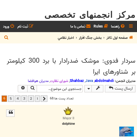
مرکز انجمنهای تخصصی
راهنما
Rules
تماس با ما
ثبت نام
ورود
ج
صفحه اول تالار
بخش جنگ افزار
اخبار نظامي
س
ت
سردار فدوی: موشک ضدرادار با برد 300 کیلومتر
ج
بر شناورهای ایرا
و
مدیران انجمن:
abdolmahdi
,
Java
,
Shahbaz
,
شوراي نظارت
,
مديران هوافضا
جستجو
جستجوی پیش
ارسال پست
6
تعداد پست ها:68
5
4
3
2
1
قبلی
Major II
dolphine