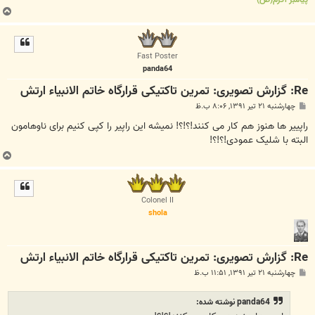
ب
ا
ل
ا
Fast Poster
panda64
Re: گزارش تصویری: تمرین تاکتیکی قرارگاه خاتم الانبیاء ارتش
پ
چهارشنبه ۲۱ تیر ۱۳۹۱, ۸:۰۶ ب.ظ
س
ت
راپییر ها هنوز هم کار می کنند!؟!؟! نمیشه این راپیر را کپی کنیم برای ناوهامون
البته با شلیک عمودی!؟!؟!
ب
ا
ل
ا
Colonel II
shola
Re: گزارش تصویری: تمرین تاکتیکی قرارگاه خاتم الانبیاء ارتش
پ
چهارشنبه ۲۱ تیر ۱۳۹۱, ۱۱:۵۱ ب.ظ
س
ت
panda64 نوشته شده: