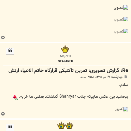
ب
ا
ل
ا
Major II
SEAFARER
Re: گزارش تصویری: تمرین تاکتیکی قرارگاه خاتم الانبیاء ارتش
پ
چهارشنبه ۲۱ تیر ۱۳۹۱, ۲:۵۸ ب.ظ
س
ت
سلام.
ببخشید بین عکس هاییکه جناب Shahryar گذاشتند بعضی ها خرابه.
ب
ا
ل
ا