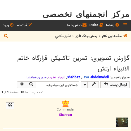
مرکز انجمنهای تخصصی
راهنما
Rules
تماس با ما
ثبت نام
ورود
ج
صفحه اول تالار
بخش جنگ افزار
اخبار نظامي
س
ت
گزارش تصویری: تمرین تاکتیکی قرارگاه خاتم
ج
الانبیاء ارتش
و
مدیران انجمن:
abdolmahdi
,
Java
,
Shahbaz
,
شوراي نظارت
,
مديران هوافضا
جستجو
جستجوی پیش
ارسال پست
تعداد پست ها:10 • صفحه
1
از
1
Commander
Shahryar