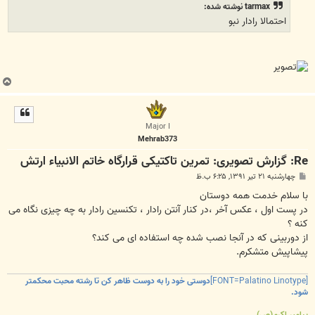
tarmax نوشته شده:
احتمالا رادار نبو
ب
ا
ل
ا
Major I
Mehrab373
Re: گزارش تصویری: تمرین تاکتیکی قرارگاه خاتم الانبیاء ارتش
پ
چهارشنبه ۲۱ تیر ۱۳۹۱, ۶:۲۵ ب.ظ
س
ت
با سلام خدمت همه دوستان
در پست اول ، عکس آخر ،در کنار آنتن رادار ، تکنسین رادار به چه چیزی نگاه می
کنه ؟
از دوربینی که در آنجا نصب شده چه استفاده ای می کند؟
پیشاپیش متشکرم.
[FONT=Palatino Linotype]
دوستی خود را به دوست ظاهر کن تا رشته محبت محکمتر
شود.
پیامبر اکرم(ص)