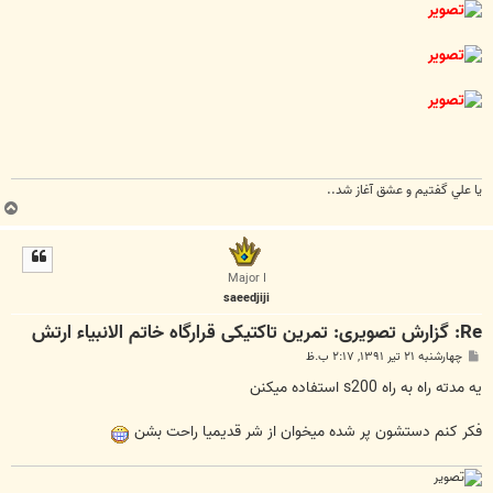
يا علي گفتيم و عشق آغاز شد..
ب
ا
ل
ا
Major I
saeedjiji
Re: گزارش تصویری: تمرین تاکتیکی قرارگاه خاتم الانبیاء ارتش
پ
چهارشنبه ۲۱ تیر ۱۳۹۱, ۲:۱۷ ب.ظ
س
ت
یه مدته راه به راه s200 استفاده میکنن
فکر کنم دستشون پر شده میخوان از شر قدیمیا راحت بشن