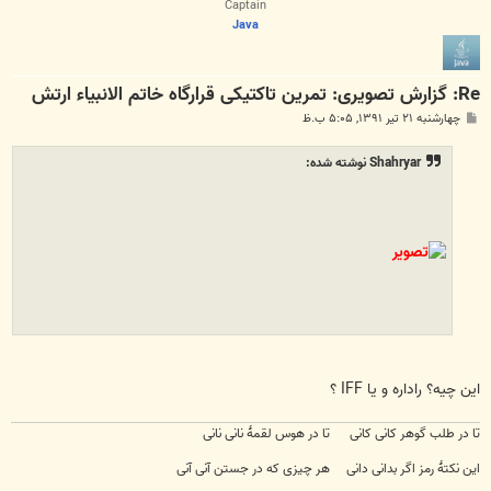
Captain
Java
Re: گزارش تصویری: تمرین تاکتیکی قرارگاه خاتم الانبیاء ارتش
پ
چهارشنبه ۲۱ تیر ۱۳۹۱, ۵:۰۵ ب.ظ
س
ت
Shahryar نوشته شده:
این چیه؟ راداره و یا IFF ؟
تا در طلب گوهر کانی کانی تا در هوس لقمهٔ نانی نانی
این نکتهٔ رمز اگر بدانی دانی هر چیزی که در جستن آنی آنی