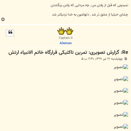
نمیدونی که قبل از رفتن من , چه مردایی که رفتن برنگشتن
چشای خیلیا از عشق تر شد , دلهاشون به خدا نزدیکتر شد
ب
ا
ل
ا
Captain II
A3eman
Re: گزارش تصویری: تمرین تاکتیکی قرارگاه خاتم الانبیاء ارتش
پ
چهارشنبه ۲۱ تیر ۱۳۹۱, ۲:۳۰ ب.ظ
س
ت