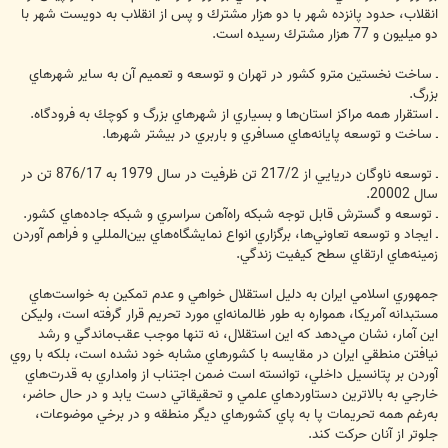
انقلاب، حدود پانزده شهر با دو هزار مشترك و پس از انقلاب به دويست شهر با
دو ميليون و 77 هزار ‏مشترك رسيده است.
‏ـ ساخت نخستين مترو كشور در تهران و توسعه و تعميم آن به ساير شهرهاي
بزرگ. ‏
ـ استقرار همه مراكز استان‌ها و بسياري از شهرهاي بزرگ و كوچك به فرودگاه.
ـ ساخت و توسعه پايانه‌هاي مسافري و باربري در بيشتر شهرها.
ـ توسعه ناوگان دريايي از 217/2 تن ظرفيت در سال 1979 به 876/17 تن در
سال 20002‏.
ـ توسعه و گسترش قابل توجه شبكه راه‌آهن سراسري و شبكه جاده‌هاي كشور.
ـ ايجاد و توسعه تعاوني‌ها، برگزاري انواع نمايشگاه‌هاي بين‌المللي و فراهم آوردن
زمينه‌هاي ارتقاي سطح كيفيت ‏زندگي.
جمهوري اسلامي ايران به دليل استقلال خواهي و عدم تمكين به خواست‌هاي
مستبدانه آمريكا، همواره به طور ظالمانه‌‏اي مورد تحريم قرار گرفته است، وليكن
اين آمار، نشان مي‌دهد كه اين استقلال، نه تنها موجب عقب‌ماندگي و ‏رشد
نيافتن منطقي ايران در مقايسه با کشورهاي مشابه خود نشده است، بلكه با روي
آوردن بر پتانسيل داخلي، توانسته است ‏ضمن اجتناب از وامداري به قدرت‌هاي
خارجي به بالاترين دستاوردهاي علمي و تحقيقاتي دست يابد و در حال حاضر،
به‌رغم همه تحريمات پا به پاي کشورهاي ديگر منطقه و در برخي موضوعات،
جلوتر از آنان حرکت كند. ‏