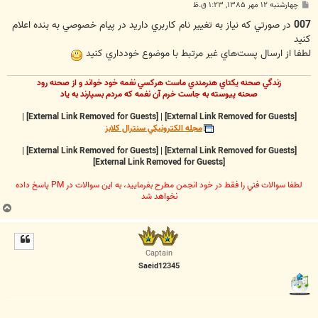
پ
چهارشنبه ۱۲ مهر ۱۳۸۵, ۱:۲۳ ق.ظ
س
ت
007
در صورتي كه نياز به تغيير نام كاربري داريد در پيام خصوصي به بنده اعلام
كنيد
لطفا از ارسال پست‌هاي غير مرتبط با موضوع خودداري كنيد
زندگي صحنه يکتاي هنرمندي ماست هرکسي نغمه خود خواند و از صحنه رود
صحنه پيوسته به جاست خرم آن نغمه که مردم بسپارند به ياد
|
[External Link Removed for Guests]
|
[External Link Removed for Guests]
مجله الکترونيکي سنترال کلابز
|
[External Link Removed for Guests]
|
[External Link Removed for Guests]
[External Link Removed for Guests]
لطفا سوالات فني را فقط در خود انجمن مطرح بفرماييد، به اين سوالات در PM پاسخ داده
نخواهد شد
ب
ا
ل
ا
Captain
Saeid12345