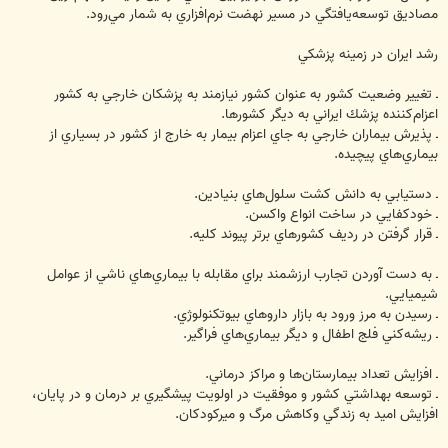
‏مصاديق توسعه‌يافتگي در مسير نهضت نرم‌افزاري به شمار مي‌رود.
رشد ايران در زمينه پزشكي
ـ تغيير وضعيت كشور به عنوان كشور نيازمند به پزشكان خارجي به كشور
اعزام‌كننده پزشك ايراني به ديگر كشورها. ‏
ـ پذيرش بيماران خارجي به جاي اعزام بيمار به خارج از كشور در بسياري از
بيماري‌هاي پيچيده. ‏
ـ دستيابي به دانش كشت سلول‌هاي بنيادين.
‏ـ خودكفايي در ساخت انواع واكسن.
ـ قرار گرفتن در رديف كشورهاي برتر پيوند كليه.
ـ به دست آوردن تجارب ارزشمند براي مقابله با بيماري‌هاي ناشي از عوامل
شيميايي.
ـ رسيدن به مرز ورود به بازار داروهاي بيوتكنولوژي.
‏ـ ريشه‌كني فلج اطفال و ديگر بيماري‌هاي فراگير.‏
‏ـ افزايش تعداد بيمارستان‌ها و مراكز درماني.
‏ـ توسعه بهداشتي كشور و موفقيت در اولويت پيشگيري بر درمان و در پايان،
افزايش اميد به زندگي وكاهش مرگ و ميركودكان.