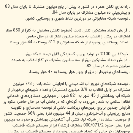
ـ راه‌اندازي تلفن همراه در كشور با بيش از پنج ميليون مشترك تا پايان سال 83
و پيش‌بيني ده ميليون مشترك در پايان ‏سال 84. ‏
‏ـ توسعه شبكه مخابراتي در دورترين نقاط شهري و روستايي كشور. ‏
‏ـ افزايش تعداد مشتركين تلفن ثابت (خطوط تلفني مشغول به كار) از 850 هزار
اشتراك در پيش از انقلاب به هجده ‏ميليون اشتراك در حال حاضر. ‏
ـ تعداد روستاهاي برخوردار از شبكه مخابراتي از 312 روستا به 44 هزار روستا. ‏
‏ـ خودكفايي 100% در توليد برق و گستردگي قابل توجه شبكه برق. ‏
ـ افزايش تعداد مشتركين برق از سه ميليون مشترك در آغاز انقلاب به هجده
ميليون مشترك در سال 82. ‏
ـ روستاهاي برخوردار از برق از چهار هزار روستا به 47 هزار روستا. ‏
‏ـ توسعه شبكه‌هاي توزيع آب آشاميدني با افزايش انشعابات از 7/3 ميليون
مشترك در اوايل انقلاب به 3/9 ميليون ‏‏(مشترك) و تعداد شهرهاي برخوردار از
شبكه آب بهداشتي از 45 شهر به 821 شهر، از مهم‌ترين دستاوردهاي ‏خدماتي
نظام اسلامي به شمار مي‌رود، به گونه‌اي كه در بخش آب در حال حاضر، علاوه بر
افزايش چندين برابري ‏زمين‌هاي زيركشت ناشي از توسعه سدسازي و تقويت
منابع زيرزميني و آب‌خيزداري، بيش از 44 ميليون نفر؛ يعني ‏‏66% جمعيت كشور
از موهبت استفاده از شبكه لوله‌كشي آب آشاميدني بهداشتي و حدود ده ميليون
نفر؛ يعني حدود ‏‏000/071/2 مشترك (رشته) نيز از سيستم شبكه فاضلاب
برخوردارند، در حالي كه تعداد شهرهاي برخوردار از سيستم ‏فاضلاب در پيش از