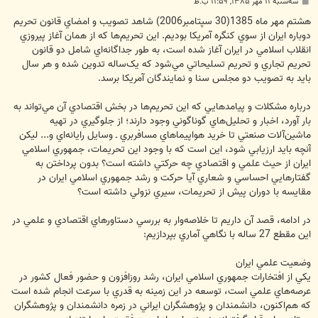
پ
سه‌شنبه ۱۱ مهر ۱۳۸۵, ۱۱:۵۹ ب.ظ
س
ت
هشتم مهر ماه 1385(30 سپتامبر2006) شاهد تصويب و امضاي قانون تحريم
دوباره ايران از سوي کنگره آمريکا ‏بوديم. اين تحريم‌ها که از همان آغاز پيروزي
انقلاب اسلامي در ايران آغاز شده است، به طور جداگانه‌‌اي شامل دو ‏قانون
تحريم تجاري و تحريم تسليحاتي مي‌شود که يک‌ساله تدوين شده و هر سال
بايد به تصويب دو مجلس سنا و ‏نمايندگان آمريکا برسد. ‏
درباره مشکلات و پيامدهايي که اين تحريم‌ها در بخش اقتصادي آن مي‌تواند به
بار آورد، اخبار و تحليل‌هاي گوناگوني ‏وجود دارند؛ از جلوگيري در تهيه
ماشين‌آلات صنعتي تا خريد هواپيماهاي مسافربري ـ وسايل رايانه‌اي‌ و... ليکن
‏آنچه بايد ارزيابي شود، اين است که با وجود اين تحريمات، جمهوري اسلامي
ايران از حيث علمي و ‏اقتصادي چه حرکتي داشته است؟ بدون پرداختن به
گفتارهايي احساسي و شعاري آيا حرکت و رشد جمهوري اسلامي ‏ايران در
مقايسه با دوران پيش از تحريمات، سيري نزولي داشته است؟
در ادامه، قصد آن داريم تا خلاصه‌وار به ‏بررسي دستاورهاي اقتصادي و علمي در
اين مقطع 27 ساله با نگاهي آماري بپردازيم: ‏
وضعيت علمي ايران
يكي از افتخارات جمهوري اسلامي ايران، رشد روزافزون و حضور فعال كشور در
عرصه‌هاي علمي است، توسعه ‏در اين زمينه به قدري با سرعت انجام شده است
كه هم‌اكنون، دانشمندان و پژوهشگران ايراني در زمره دانشمندان و ‏پژوهشگران