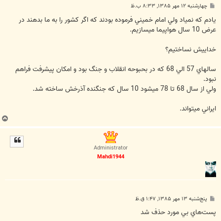
پ
چهارشنبه ۱۲ مهر ۱۳۸۵, ۸:۳۳ ب.ظ
س
ت
يادم که نمياد ولي امام خميني فرموده بودند که اگر کشور را به ما بدهند در
عرض 10 سال هواپيما ميسازيم.
خداييش نساختيم؟
سالهاي 57 الي 68 که در بحبوحه انقلاب و جنگ بود و امکان پيشرفت فراهم
نبود.
ولي از سال 68 تا 78 ميشود 10 سال که جنگنده آذرخش ساخته شد.
ايراني ميتواند.
ب
ا
ل
ا
Administrator
Mahdi1944
پ
پنج‌شنبه ۱۳ مهر ۱۳۸۵, ۱:۴۷ ق.ظ
س
ت
پست‌هاي بي مورد حذف شد