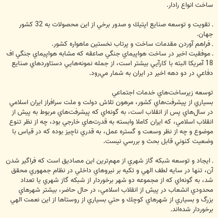
ساخت انواع رادار.
ـ تقويت و توسعه صنايع اپتيك و صدور برخي از اين محصولات به 32 كشور
جهان. ‏
ـ فراهم آوردن مقدمات ساخت و پرتاب نخستين ماهواره كشور.
ـ موفقيت اخير در ساخت هواپيماي جنگي صاعقه كه مشابه هواپيماي جنگي اف
18 آمريكا البته با كارآيي بيشتر ‏است، از جمله نمونه‌هايي دستاوردهاي صنايع
دفاعي در دو دهه اخير در ايران به شمار مي‌رود.
توسعه زيرساخت‌هاي خدمات اجتماعي
بسياري از پيشرفت‌هاي كشور، مرهون تلاش دولت و ملت سرافراز ايران اسلامي
در سال‌هاي پس از انقلاب است، به گونه‌اي كه پيشرفت‌هاي مربوط به پيش از
انقلاب اسلامي، كه ايران كاملا وابسته به قدرت‌هاي خارجي بود، چه از نظر ‏تنوع
موضوع و چه از نظر وسعت و گستره عمل، به قدري ناچيز بوده كه در قياس با
وضعيت كنوني قابل بحث و بررسي ‏نيست.
‏ـ ايجاد و توسعه شبكه گاز شهري از مهم‌ترين اين مصاديق است كه فراگير شدن
آن، تنها در سايه لطف الهي و تكيه بر ‏نيروهاي داخلي در نظام جمهوري محقق
شد، به گونه‌اي كه از مجموعه دو شهر برخوردار از شبكه گاز شهري يا تعداد
‏محدودي انشعاب در پيش از انقلاب اسلامي، در حال حاضر، بيشتر شهرهاي
بزرگ و بسياري از شهرهاي كوچك و حتي ‏بسياري از روستاها از اين نعمت الهي
برخوردار شده‌اند.