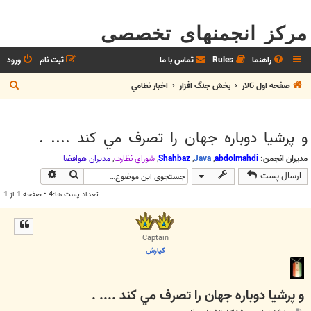
مرکز انجمنهای تخصصی
راهنما
Rules
تماس با ما
ثبت نام
ورود
ج
صفحه اول تالار
بخش جنگ افزار
اخبار نظامي
س
ت
و پرشيا دوباره جهان را تصرف مي کند .... .
ج
و
مدیران انجمن:
abdolmahdi
,
Java
,
Shahbaz
,
شوراي نظارت
,
مديران هوافضا
جستجو
جستجوی پیش
ارسال پست
تعداد پست ها:4 • صفحه
1
از
1
Captain
كيارش
و پرشيا دوباره جهان را تصرف مي کند .... .