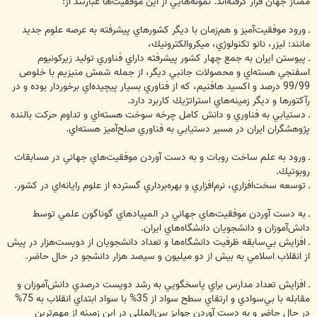
ممتاز جهان قرار گرفته‌اند. نمونه‌هايي از اين موفقيت‌ها عبارتند از:
‏ـ ورود موفقيت‌آميز و هم‌زمان با ديگر كشورهاي پيشرفته به عرصه علوم جديد
مانند: ليزر، نانو تكنولوژي، ‏ميكروالكترونيك،
‏ـ پيوستن‌ ايران‌ به‌ جمع‌ چهار كشور پيشرفته ‎داراي ‌فناوري‌ توليد زيركونيوم‌
اسفنجي‌ هسته‌اي‌ و محصولات‌ جانبي‌ ديگر، ‏از جمله‌ شمش‌ منيزيم‌ با خلوص‌
99/99 درصد و اكسيد هافنيم‌، كه‌ از ‎فناوري‌ بسيار پيچيده‌اي‌ برخوردار بوده‌ و در
‏رآكتورها و ديگر زمينه‌هاي‌‏‎ ‎استراتژيك‌ كاربرد دارد.‏
‏ـ دستيابي به فناوري و دانش كامل چرخه سوخت هسته‌اي و تداوم‌ حركت‌ بالنده‌
پژوهشگران‌ ايران در مسير دستيابي‌ به‌‏‎ ‎فناوري‌ صلح‌آميز هسته‌اي.‏
ـ ورود به علم ساخت روبات و به دست آوردن موفقيت‌هاي جهاني در مسابقات
روبوتيك.
ـ توسعه سخت‌افزاري، نرم‌افزاري و بهره‌برداري گسترده از علوم رايانه‌اي در كشور.
ـ به دست آوردن موفقيت‌هاي جهاني در المپيادهاي گوناگون علمي توسط
دانش‌آموزان و دانشجويان دانشگاه‌هاي ايران. ‏
‏ـ افزايش بي‌سابقه ظرفيت دانشگاه‌ها و تعداد دانشجويان از دويست‌هزار در پيش
از انقلاب اسلامي به بيش از دو ‏ميليون و سيصد هزار دانشجو در حال حاضر. ‏
ـ افزايش تعداد مدارس براي پاسخگويي به رشد دويست درصدي دانش‌آموزان و
مقابله با بي‌سوادي و ارتقاي سطح ‏سواد از 35% با سواد ابتداي انقلاب به 75%
در حال حاضر و به دست آوردن جوايز بين‌المللي در اين زمينه از مهم‌ترين