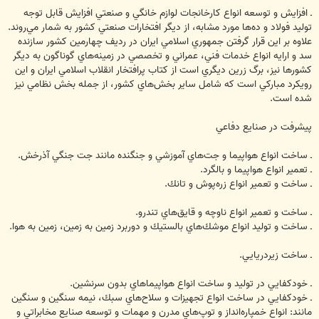
ـ افزايش و توسعه انواع كارخانجات لوازم خانگي و صنعتي افزايش قابل توجه
توليد فولاد و ده‌ها مورد مشابه، از ‏ديگر افتخارات صنعتي كشور به شمار مي‌روند.
علاوه بر اين قرار گرفتن جمهوري اسلامي ايران در رديف چهارمين كشور سازنده
سد و ارايه انواع خدمات فني، ‏عمراني و تخصصي در زمينه‌هاي گوناگون به ديگر
كشورها نيز، برگ زرين ديگري است از كتاب پرافتخار انقلاب ‏اسلامي ايران و اين
رويكرد مباركي است كه شامل ساير بخش‌هاي كشور، از جمله بخش نظامي نيز
شده است.
پيشرفت در صنايع دفاعي ‏
ـ ساخت انواع هواپيما و جت‌هاي آموزشي و جنگنده مانند جت جنگي آذرخش. ‏
‏ـ تعمير انواع هواپيما و بالگرد. ‏
ـ ساخت و تعمير انواع زره‌پوش و تانك. ‏
ـ ساخت و تعمير انواع ناوچه و قايق‌هاي تندرو.
ـ ساخت و توليد انواع موشك‌هاي بالستيك و دوربرد زمين به زمين، زمين به هوا.
‏ـ ساخت زيردريايي.
ـ خودكفايي در توليد و ساخت انواع هواپيماهاي بدون سرنشين.
ـ خودكفايي در ساخت انواع تجهيزات و سلاح‌هاي سبك، نيمه سنگين و سنگين
مانند: انواع خمپاره‌انداز و توپ‌هاي ‏مدرن و مهمات و توسعه صنايع مخابراتي و