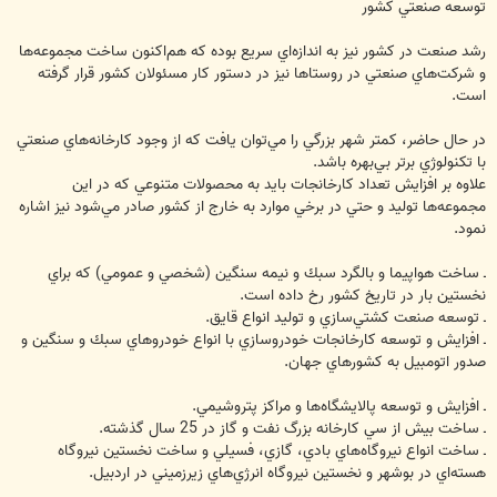
توسعه صنعتي كشور
رشد صنعت در كشور نيز به اندازه‌اي سريع بوده كه هم‌اكنون ساخت مجموعه‌ها
و شركت‌هاي صنعتي در روستاها نيز در ‏دستور كار مسئولان كشور قرار گرفته
است. ‏
در حال حاضر، كمتر شهر بزرگي را مي‌توان يافت كه از وجود كارخانه‌هاي صنعتي
با تكنولوژي برتر بي‌بهره باشد.
علاوه بر افزايش تعداد كارخانجات بايد به محصولات متنوعي كه در اين
مجموعه‌ها توليد و حتي در برخي موارد به ‏خارج از كشور صادر مي‌شود نيز اشاره
نمود.
ـ ساخت هواپيما و بالگرد سبك و نيمه سنگين (شخصي و عمومي) كه براي
نخستين بار در تاريخ كشور رخ داده است.
‏ـ توسعه صنعت كشتي‌سازي و توليد انواع قايق.
ـ افزايش و توسعه كارخانجات خودروسازي با انواع خودروهاي سبك و سنگين و
صدور اتومبيل به کشورهاي جهان. ‏
ـ افزايش و توسعه پالايشگاه‌ها و مراكز پتروشيمي. ‏
ـ ساخت بيش از سي كارخانه بزرگ نفت و گاز در 25 سال گذشته.‏
ـ ساخت انواع نيروگاه‌هاي بادي، گازي، فسيلي و ساخت نخستين نيروگاه
هسته‌اي در بوشهر و نخستين نيروگاه انرژي‌‏هاي زيرزميني در اردبيل.