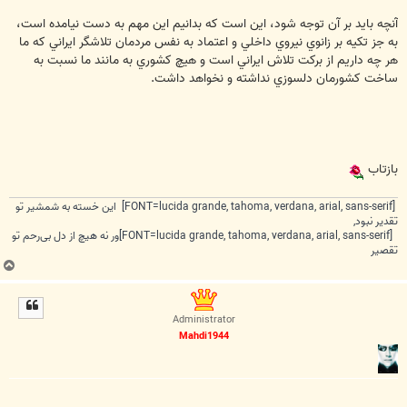
آنچه بايد بر آن توجه شود، اين است که بدانيم اين مهم به دست نيامده است،
به جز تکيه بر زانوي نيروي ‏داخلي و اعتماد به نفس مردمان تلاشگر ايراني که ما
هر چه داريم از برکت تلاش ايراني است و هيچ کشوري به مانند ‏ما نسبت به
ساخت کشورمان دلسوزي نداشته و نخواهد داشت‏.
بازتاب
[FONT=lucida grande, tahoma, verdana, arial, sans-serif] این خسته به شمشیر تو
تقدیر نبود,
[FONT=lucida grande, tahoma, verdana, arial, sans-serif]ور نه هیچ از دل بی‌رحم تو
تقصیر
ب
ا
ل
ا
Administrator
Mahdi1944