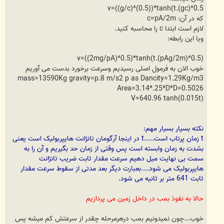
v=((g/c)^(0.5))*tanh(t.(gc)^0.5
که در آن: c=pA/2m
لازم است ابتدا c را محاسبه کنید.
ویا این رابطه:
v=((2mg/pA)^0.5)*tanh(t.(pAg/2m)^0.5)
خوب الان به فرمول اصلی رسیدیم وسرعت برخورد بدست می آوریم
mass=13590Kg gravity=p.8 m/s2 p as Dancity=1.29Kg/m3
Area=3.14*.25*D*D=0.5026
V=640.96 tanh(0.015t)
نکته بسیار بسیار مهم:
t زمان پرتاب است.....t در اینجا آرگومان تانژانت هایپربولیک است یعنی
بشدت به زمان وابسته است پس وقتی از زمان حد بگیریم و آن را به
سمت بی نهایت میل دهیم سرعت مقدار ثابت ضریب تانژانت
هایپربولیک می شود....بعبارت دیگر بعد مدتی از سقوط سرعت مقدار
ثابت 641 متر بر ثانیه می شود.
حالا به نفوذ بمب در داخل زمین می پردازیم
خوب...چون نمیدونیم بمب درهرمرحله چقدر از سرعتش کم میشه پس