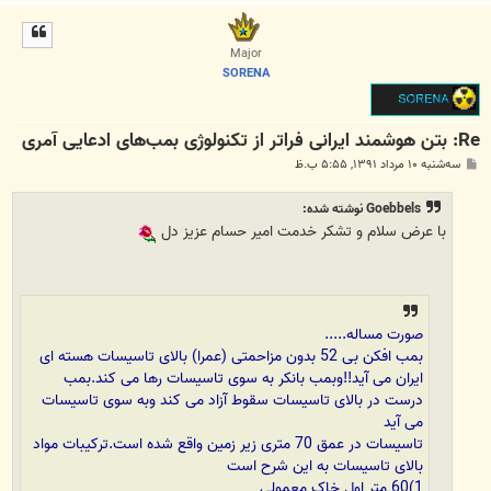
ا
ل
ا
Major
SORENA
Re: بتن‌ هوشمند ایرانی فراتر از تکنولوژی بمب‌های ادعایی آمری
پ
سه‌شنبه ۱۰ مرداد ۱۳۹۱, ۵:۵۵ ب.ظ
س
ت
Goebbels نوشته شده:
با عرض سلام و تشکر خدمت امیر حسام عزیز دل
صورت مساله.....
بمب افکن بی 52 بدون مزاحمتی (عمرا) بالای تاسیسات هسته ای
ایران می آید!!وبمب بانکر به سوی تاسیسات رها می کند.بمب
درست در بالای تاسیسات سقوط آزاد می کند وبه سوی تاسیسات
می آید
تاسیسات در عمق 70 متری زیر زمین واقع شده است.ترکیبات مواد
بالای تاسیسات به این شرح است
1)60 متر اول خاک معمولی