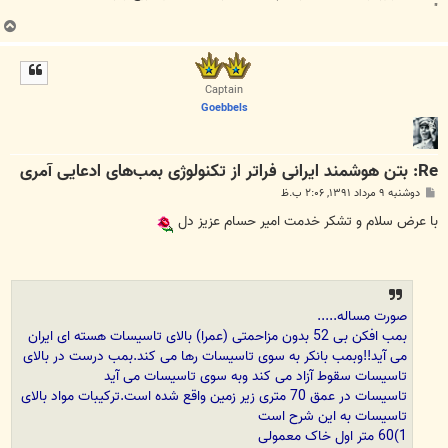
"
ب
ا
ل
ا
Captain
Goebbels
Re: بتن‌ هوشمند ایرانی فراتر از تکنولوژی بمب‌های ادعایی آمری
پ
دوشنبه ۹ مرداد ۱۳۹۱, ۲:۰۶ ب.ظ
س
ت
با عرض سلام و تشکر خدمت امیر حسام عزیز دل
صورت مساله.....
بمب افکن بی 52 بدون مزاحمتی (عمرا) بالای تاسیسات هسته ای ایران
می آید!!وبمب بانکر به سوی تاسیسات رها می کند.بمب درست در بالای
تاسیسات سقوط آزاد می کند وبه سوی تاسیسات می آید
تاسیسات در عمق 70 متری زیر زمین واقع شده است.ترکیبات مواد بالای
تاسیسات به این شرح است
1)60 متر اول خاک معمولی