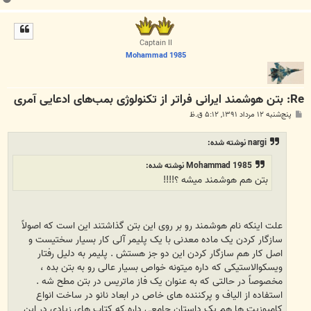
ا
ل
ا
Captain II
Mohammad 1985
Re: بتن‌ هوشمند ایرانی فراتر از تکنولوژی بمب‌های ادعایی آمری
پ
پنج‌شنبه ۱۲ مرداد ۱۳۹۱, ۵:۱۲ ق.ظ
س
ت
nargi نوشته شده:
Mohammad 1985 نوشته شده:
بتن هم هوشمند میشه ؟!!!!
علت اینکه نام هوشمند رو بر روی این بتن گذاشتند این است که اصولاً
سازگار کردن یک ماده معدنی با یک پلیمر آلی کار بسیار سختیست و
اصل کار هم سازگار کردن این دو جز هستش . پلیمر به دلیل رفتار
ویسکوالاستیکی که داره میتونه خواص بسیار عالی رو به بتن بده ،
مخصوصاً در حالتی که به عنوان یک فاز ماتریس در بتن مطح شه .
استفاده از الیاف و پرکننده های خاص در ابعاد نانو در ساخت انواع
کامپوزیت ها هم یک داستان جامعی داره که کتاب های زیادی در این