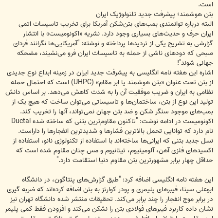
است.
بتن هوشمند؛ پیشرفت جدید تلنولوژیک ایران
البته درباره توانمندی بمب‌‌های بتن‌شکن آمریکا برای تخریب تاسیسات اتمی
ایران حرف و حدیث‌های بسیاری وجود دارد. نشریه «اکونومیست» با انتشار
گزارشی به تشریح یکی از تردیدها پرداخته و نوشته: "آمریکایی‌ها نگرانند فردای
صبحی که دودهای ناشی از حمله به تاسیسات ایران فرو می‌نشیند، مضحکه
جهانی شوند"!
اشاره این هفته نامه انگلیسی به پیشرفت جدید ایران در زمینه ابداع نوع جدیدی
از بتن تحت عنوان «بتن هوشمند یا ابر مقام» (UHPC) است که احتمال حمله
نظامی به ایران و ضریب موفقیت آن را به شدت کاهش می‌دهد. بر اساس دانش
تولید این نوع از بتن، ساختمان‌ها و تاسیساتی می‌توان ساخت که هیچ یک از
بمب‌های موجود سنگر شکن و ضد بتن جهان نمی‌تواند، آنها را تخریب کند.
اکونومیست در ادامه نوشت: "تاکنون مقاوم‌ترین بتنی که ساخته شده Ductal
نام دارد که توانایی تحمل بالاترین فشارها و شدیدترین انفجارها را داراست.
نسل جدید بتنی که ایرانی‌ها ساخته‌اند با استفاده از تکنولوژی نانو، استفاده از
اکسیدهای فلزی آهن، آلومینیوم، تیتانیوم و مس چنان مقاوم شده است که
حداقل چهار برابر مشهورترین بتن مقاوم دنیا استقامت دارد."
این هفته نامه انگلیسی اضافه کرد: "طبق گزارش‌های پنتاگون، در دانشگاه
ابوعلی سینا، فیبرهای پلیمری و پودر کوارتز به بتن اضافه کرده‌اند که ضربه گیری
در برابر موج انفجار را چند برابر می‌کند. تحقیقات منتشر شده دانشگاه تهران نیز
نشان داده کاربرد فیبرهای فولادی بتن را نشکن می‌کند و افزودن فقط کمی پلیمر