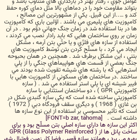
عوامل جوّي ، رفتار بهتر در بارگذاري هاي متناوب باشد و
بتواند مقاومت خود را در دماهاي بالا مثل دماي كوره حفظ
كند و …..از اين قبيل. يكي از مشهورترين اين مصالح ،
كامپوزيت هاي پليمري مي باشند . اوّلين باري كه كامپوزيت
ها در بنا استفاده شد در زمان جنگ جهاني دوّم بود . در آن
زمان بر روي ساختمان هايي كه بايد رادار نصب مي كردند ،
استفاده از سازه هاي فلزّي و يا حتّي بتن آرمه ، مشكل
ايجاد مي كرد ، با مسلّح كردن بتن توسّط كامپوزيت هاي
بتني ، اين مشكل برطرف شد . همچنين در همان بحبوحه
جنگ بعضي از قسمت هاي هواپيماهاي جنگي را از پلي
استرهايي كه با رشته هاي شيشه تقويت شده بودند مي
ساختند .در ساختمان هاي مسكوني از كامپوزيت هايي با
فيبر شيشه اي يا پلي استر استفاده مي شد . (‌ سازه
كامپوزيتي GPR ) ، دو ساختمان استثنايي با سازه
كامپوزيتي ساخته شده است كه يكي سازه گنبدي شكل در
بن غازي (‌ 1968 )‌ و ديگري سقف فرودگاه دبي ( 1972 )‌
است كه تأثير محسوسي بر استفاده از اين نوع سازه ها
داشته است .
[FONT=b zar, tahoma]
اكثر اين سازه ها داراي سازه اصلي بتن مسلّح بود و براي
ساخت پانل ها از GPR (Glass Polymer Reinforced )
بهره مي برد ، همانند سازه قوسي فضا كار زمين فوتبال شهر