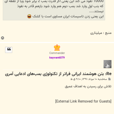
10000 نفوذ می کند این یعنی اگر قدرت بمب 2 برابر شود ویا از نقطه ای
که بنب اول وارد شد بمب دوم هم وارد شود بازهم قادر به نفوذ
نیستند.....
این یعنی زدن تاسیسات ایران مساوی است با کشک
منبع : میلیتاری
ب
ا
ل
ا
Commander
kayvan6079
Re: بتن‌ هوشمند ایرانی فراتر از تکنولوژی بمب‌های ادعایی آمری
پ
سه‌شنبه ۱۰ مرداد ۱۳۹۱, ۹:۱۰ ق.ظ
س
ت
تلاش برای رسیدن به اهداف عمیق
[External Link Removed for Guests]