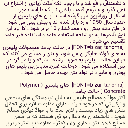
دانشمندان واقع شد و با وجود آنكه مدّت زيادي از اختراع آن
نمي گذرد و عليرغم قيمت بالايي نيز كه داراست مورد
استقبال روزافزون قرار گرفته است . بتن هاي پليمري از
حدود سال 1950 وارد بازار شده اند و پيش بيني مي شود
در طيّ دهه پيش رو ، مصرفشان 10 برابر شود . كاربرد اين
نوع پليمرها به دو شاخه استفاده جامد و استفاده غير جامد
تقسيم مي شود .
[FONT=b zar, tahoma] در حالت جامد محصولات پليمري
به جاي فولاد جايگزين مي شوند و بتن را مسلّح مي كنند كه
در اين حالت ، پليمر به صورت رشته ، شبكه و يا ميلگرد در
بتن استفاده مي شود . درحالت غيرجامدباتزريق پليمر هاي
پودري و مايع ، در دوام بتن بهبود حاصل مي شود .
[FONT=b zar, tahoma] هاي پليمري ( Polymer
Concrete ) حالت جامد :
اكثر موادّ و مصالح طبيعي به دليل ناپيوستگي هاي سطحي
و تركيباتي كه در خود دارند ، داراي مقاومت لازم براي تحمّل
تنش هاي زياد نيستند و لازم است تا با موادّ ديگري مسلّح
شوند . دانشمندان به دنبال موادّي هستند كه در ضمن
مسلّح كردن بتن ، داراي وزن كمتر ، مقاومت بيشتر در برابر