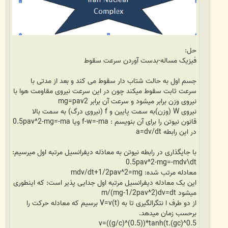
حل:
فیزیک مساله-بدست آوردن سرعت سقوط
جسم اول به حالت شتاب دار سقوط می کند و بعد از مدتی با
سرعت ثابت سقوط میکند چون در این سرعت نیروی مقاومت هوا با
نیروی وزن برابر میشود و سرعت آن برابر mg=pav2
نیروی W (وزن)به سمت پایین و f (نیروی درگ) به سمت بالا
قانون نیوتن را برای آن بنویسم : f-w=-ma ویا 0.5pav^2-mg=-ma
در این رابطه a=dv/dt
با جایگذاری در رابطه نیوتن به معاذله دیفرانسیل مرتبه اول میرسیم:
0.5pav^2-mg=-mdv\dt
معادله مرتب شده: mdv/dt+1/2pav^2=mg
این یک معادله دیفرانسیل مرتبه اول جدایی پذیر است: که اینطوری
میشود m/(mg-1/2pav^2)dv=dt
از دو طرف ا نتگرالگیری تا به V=v(t) برسیم که معادله حرکت را
برحسب زمان میدهد.
v=((g/c)^(0.5))*tanh(t.(gc)^0.5