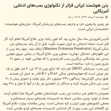
بتن‌ هوشمند ایرانی فراتر از تکنولوژی بمب‌های ادعایی
آمریکایی
پ
دوشنبه ۹ مرداد ۱۳۹۱, ۱۲:۱۸ ب.ظ
س
ت
هر زهری پادزهری دارد و پادزهر بمب‌های بتن‌شکن آمریکا،‌ «بتن‌های هوشمند»
دانشمندان ایرانی است.
فارس/فروردین ماه سال جاری بود که لئون پانتا، وزیر دفاع آمریکا اعلام کرد اگر
قرار است حمله احتمالی به ایران صورت بگیرد، قبل از آن باید بمب‌های بتن
شکن آمریکا (Massive Ordnance Penetrator) ارتقاء یابد. چهار ماه پس از
این اظهارنظر، «مایکل دونلی»، معاون وزیر دفاع آمریکا در بخش نیروی هوایی
مدعی شد واشنگتن بزرگترین بمب قدرتمندی را که توانایی نفوذ در عمق ۶۰
متری زمین را دارد، ساخته است.
این بمب، بتن‌شکن (MOP) نام دارد که دارای وزن ۱۳.۵ تن، ۶ متر طول و یک
متر عرض است که هواپیماهای جنگی B-۵۲ و B-۲ قادر به حمل آن هستند.
طبق برخی گزارش‌ها، پنتاگون ۳۳۰ میلیون دلار برای تولید و تحویل بیش از ۲۰
بمب بتن شکن هزینه کرده و حداکثر بار انفجاری هر یک از آنها ۵ هزار و ۳۰۰ پوند
است.
همزمان با اعلام خبر ساخت این بمب، فرماندهان نظامی آمریکا علنا اعلام کردند
هدف از تولید چنین سلاحی حمله به تاسیسات هسته‌ای بسیار مستحکم و
مخفی کشورهای چون ایران و کره شمالی است. برخی مقامات وزارت دفاع آمریکا
نیز گفته‌اند این بمب برای از کار انداختن تاسیسات هسته‌ای فردو طراحی شده