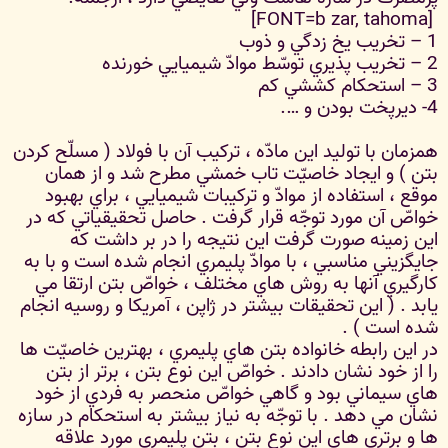
[FONT=b zar, tahoma]
1 – تخريب يخ زدگي و ذوب
2 – تخريب پذيري توسّط موادّ شيميايي خورنده
3 – استحكام كششي كم
4- ديرپخت بودن و ….
همزمان با توليد اين مادّه ، تركيب آن با فولاد ( مسلّح كردن
بتن )‌ و ايجاد خاصيّت تاب خمشي مطرح شد و از همان
موقع ، استفاده از موادّ و تركيبات شيميايي ، براي بهبود
خواصّ آن مورد توجّه قرار گرفت . حاصل تحقيقياتي كه در
اين زمينه صورت گرفت اين نتيجه را در بر داشت كه
جايگزيني مناسبي ، با موادّ پليمري انجام شده است و با به
كارگيري آنها به روش هاي مختلف ، خواصّ بتن ارتقا مي
يابد . ( اين تحقيقات بيشتر در ژاپن ، آمريكا و روسيه انجام
شده است ) .
در اين رابطه خانواده بتن هاي پليمري ، بهترين خاصيّت ها
را از خود نشان دادند . خواصّ اين نوع بتن ، برتر از بتن
هاي سيماني بود و گاهي خواصّ منحصر به فردي از خود
نشان مي دهد . با توجّه به ‌نياز بيشتر به استحكام در سازه
ها و برتري هاي اين نوع بتن ، بتن پليمري مورد علاقه