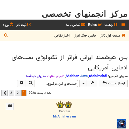
مرکز انجمنهای تخصصی
راهنما
Rules
تماس با ما
ثبت نام
ورود
ج
صفحه اول تالار
بخش جنگ افزار
اخبار نظامي
س
ت
بتن‌ هوشمند ایرانی فراتر از تکنولوژی بمب‌های
ج
ادعایی آمریکایی
و
مدیران انجمن:
abdolmahdi
,
Java
,
Shahbaz
,
شوراي نظارت
,
مديران هوافضا
جستجو
جستجوی پیشر
ارسال پست
1
تعداد پست ها:30
3
2
بعدی
Captain
Mr.Amirhessam