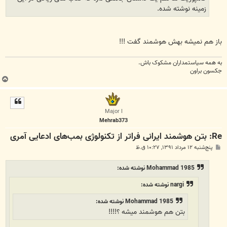
زمینه نوشته شده.
باز هم نمیشه بهش هوشمند گفت !!!
به همه سياستمداران مشکوک باش.
جکسون براون
ب
ا
ل
ا
Major I
Mehrab373
Re: بتن‌ هوشمند ایرانی فراتر از تکنولوژی بمب‌های ادعایی آمری
پ
پنج‌شنبه ۱۲ مرداد ۱۳۹۱, ۱۰:۲۷ ق.ظ
س
ت
Mohammad 1985 نوشته شده:
nargi نوشته شده:
Mohammad 1985 نوشته شده:
بتن هم هوشمند میشه ؟!!!!