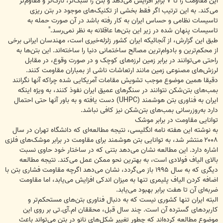
این مقاومت را تا ۷ برابر افزایش می‌دهد و بتن را سبک‌تر، نازک‌تر و مقاوم‌تر
می‌کند. به این ترتیب اگر فقط بخشی از تکنیک‌های موجود در بتن ریزی
تاسیسات نظامی و حساس ایران به کار رفته باشد در آن صورت حمله به
تاسیسات پنهان شده در زیر این بتن‌ها عاقلانه به نظر نمی‌رسد."
طبق این گزارش، از آنجائیکه ایران کشور زلزله‌خیری است، مهندسان ایرانی برخی
از محکم‌ترین و بادوام‌ترین مصالح ساختمانی دنیا را ساخته‌اند. این بتن‌ها به
راحتی می‌توانند در برابر زمین‌ لرزه‌های کوچک و در صورت وقوع، در مقابل
لرزش‌های مصنوعی زمین مانند ارتعاشات ناشی از بمباران مقاومت کنند.
دقیقا همین موضوع موجب تشویش مقامات آمریکایی شده چراکه آنها نگرانند
بمب‌های بتن‌شکن نتوانند در سنگرهای عمیق ایران نفوذ کنند، به ویژه اینکه
ایران به فناوری بتن هوشمند (UHPC) دست یافته و به باور آنها حتی احتمال
دارد به‌روزرسانی بمب‌های بتن‌شکن نیز کافی نباشد.
توانایی مقاومت در برابر موشک
به نوشته این هفته نامه انگلیسی،‌ نتیجه مطالعه‌ای که دانشگاه تهران در سال
۲۰۰۸ منتشر شد، به توانایی بتن هوشمند برای مقاومت در برابر موشک‌های فلزی
اشاره دارد. این مطالعه نشان می‌دهد بتنی که در ساختار خود حاوی نسبت
بالای الیاف فولادی است، به بهترین نحو ممکن عمل می‌کند. نتیجه مطالعه
دیگری که به سال ۱۹۹۵ باز می‌گردد، نشان می‌دهد اگرچه مقاومت فشاری بتن با
اضافه کردن الیاف پلیمری تنها به میزان اندکی افزایش می‌یابد، اما مقاومت
ضربه‌ای آن تا هفت برابر بهبود می‌یابد.
البته ایران تنها کشوری نیست که به دنبال فناوری بتن‌های مستحکم‌تر و
کاربردهای گسترده آن است. چند سال قبل، محققان ام.آی.تی بر روی این
موضوع مطالعه کرده‌اند که چطور تغییر شکل‌های نانو در بتن می‌تواند باعث