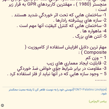
منچستر (‌1980 ) ، مهمّترين كاربردهاي GPR به قرار زير
است :
1- ساختمان هايي كه تحت اثر خوردگي شديد هستند .
2- سازه هاي پيشرفته رادارها .
3- ساختمان هايي كه كنترل كيفيّت آنها مهم است .
4- ماهواره ها .
5- آنتن هاي بزرگ .
مهمّ ترين دلايل افزايش استفاده از كامپوزيت (
Composite ) :
1 – وزن كم
2- قابليّت ايجاد معماري هاي زيب
3- مقاومت در برابر شرايط جوّي خواصّ ضدّ خوردگي
5 – وجود سازه هايي كه در آنها نبايد از فلز استفاده كرد .
........
[FONT=Palatino Linotype]
دوستی خود را به دوست ظاهر کن تا رشته محبت محکمتر
شود.
پیامبر اکرم(ص)
ب