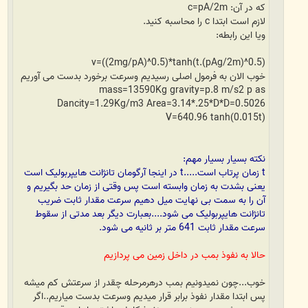
که در آن: c=pA/2m
لازم است ابتدا c را محاسبه کنید.
ویا این رابطه:
v=((2mg/pA)^0.5)*tanh(t.(pAg/2m)^0.5)
خوب الان به فرمول اصلی رسیدیم وسرعت برخورد بدست می آوریم
mass=13590Kg gravity=p.8 m/s2 p as
Dancity=1.29Kg/m3 Area=3.14*.25*D*D=0.5026
V=640.96 tanh(0.015t)
نکته بسیار بسیار مهم:
t زمان پرتاب است.....t در اینجا آرگومان تانژانت هایپربولیک است
یعنی بشدت به زمان وابسته است پس وقتی از زمان حد بگیریم و
آن را به سمت بی نهایت میل دهیم سرعت مقدار ثابت ضریب
تانژانت هایپربولیک می شود....بعبارت دیگر بعد مدتی از سقوط
سرعت مقدار ثابت 641 متر بر ثانیه می شود.
حالا به نفوذ بمب در داخل زمین می پردازیم
خوب...چون نمیدونیم بمب درهرمرحله چقدر از سرعتش کم میشه
پس ابتدا مقدار نفوذ برابر قرار میدیم وسرعت بدست میاریم..اگر