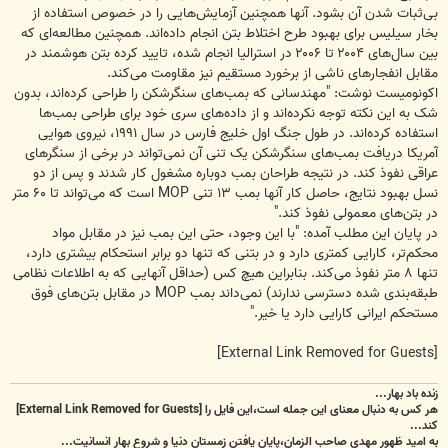
بی‌ثبات شدن آن بشود. آنها همچنین آزمایش‌هایی را در خصوص استفاده از
بخار سیلیس برای بهبود طرح اختلاط بتن انجام داده‌اند. همچنین مطالعه‌ای که
بین سال‌های ۲۰۰۴ تا ۲۰۰۶ در استرالیا انجام شده، تایید کرده بتن هوشمند در
مقابل انفجارهای ناشی از برخورد مستقیم نیز مقاومت می‌کند.
اکونومیست نوشت: "مهندسانی که بمب‌های سنگرشکن را طراحی کرده‌اند، بدون
شک به این نکته توجه نکرده‌اند و از داده‌های سری خود برای طراحی بمب‌ها
استفاده کرده‌اند. در طول جنگ اول خلیج فارس در سال ۱۹۹۱، نیروی هوایی
آمریکا دریافت بمب‌های سنگرشکن یک تنی آن نمی‌تواند در برخی از سنگرهای
عراقی نفوذ کند. در نتیجه طراحان بمب دوباره مشغول کار شدند و پس از دو
نسل بهبود نتایج، حاصل کار آنها بمب ۱۳ تنی MOP است که می‌تواند تا ۶۰ متر
در بتن‌های معمولی نفوذ کند."
در پایان این مطلب آمده:‌ "با این وجود، حتی این بمب نیز در مقابل مواد
محکم‌تر، کارایی کمتری دارد و در بتنی که تنها دو برابر استحکام بیشتری دارد،
تنها ۸ متر نفوذ می‌کند. بنابراین هیچ کس (حداقل آنهایی که به اطلاعات نظامی
طبقه‌بندی شده دسترسی ندارند) نمی‌داند بمب MOP در مقابل بتن‌های فوق
مستحکم ایرانی کارایی دارد یا خیر."
[External Link Removed for Guests]
زنده باد بهار...
هر کس به دنبال معنای این جمله است،این فایل را
[External Link Removed for Guests]
کند...
به امید ظهور مهدی صاحب الزمان،پایان یافتن زمستان دنیا و شروع بهار انسانیت...