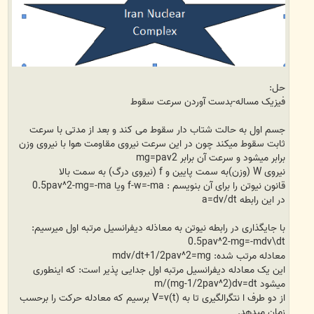
حل:
فیزیک مساله-بدست آوردن سرعت سقوط
جسم اول به حالت شتاب دار سقوط می کند و بعد از مدتی با سرعت
ثابت سقوط میکند چون در این سرعت نیروی مقاومت هوا با نیروی وزن
برابر میشود و سرعت آن برابر mg=pav2
نیروی W (وزن)به سمت پایین و f (نیروی درگ) به سمت بالا
قانون نیوتن را برای آن بنویسم : f-w=-ma ویا 0.5pav^2-mg=-ma
در این رابطه a=dv/dt
با جایگذاری در رابطه نیوتن به معاذله دیفرانسیل مرتبه اول میرسیم:
0.5pav^2-mg=-mdv\dt
معادله مرتب شده: mdv/dt+1/2pav^2=mg
این یک معادله دیفرانسیل مرتبه اول جدایی پذیر است: که اینطوری
میشود m/(mg-1/2pav^2)dv=dt
از دو طرف ا نتگرالگیری تا به V=v(t) برسیم که معادله حرکت را برحسب
زمان میدهد.