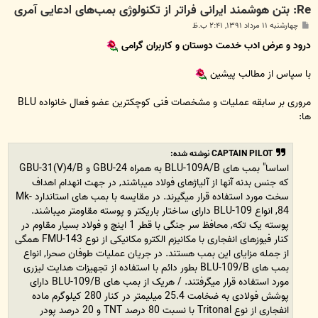
Re: بتن‌ هوشمند ایرانی فراتر از تکنولوژی بمب‌های ادعایی آمری
پ
چهارشنبه ۱۱ مرداد ۱۳۹۱, ۲:۴۱ ب.ظ
س
ت
درود و عرض ادب خدمت دوستان و کاربران گرامی
با سپاس از مطالب پیشین
مروری بر سابقه عملیات و مشخصات فنی کوچکترین عضو فعال خانواده BLU
ها:
CAPTAIN PILOT نوشته شده:
ا
ساسا" بمب های BLU-109A/B به همراه GBU-24 و GBU-31(V)4/B
که جنس بدنه آنها از آلیاژهای فولاد میباشند, در جهت انهدام اهداف
سخت مورد استفاده قرار میگیرند. در مقایسه با بمب های استاندارد Mk-
84, انواع BLU-109 دارای ساختار باریکتر و پوسته مقاومتر میباشند.
پوسته یک تکه, محافظ سر جنگی با قطر 1 اینچ و فولاد بسیار مقاوم در
کنار فیوزهای انفجاری با مکانیزم الکترو مکانیکی از نوع FMU-143 همگی
از جمله مزایای این بمب هستند. در جریان عملیات طوفان صحرا, انواع
بمب های BLU-109/B بطور دائم با استفاده از تجهیزات هدایت لیزری
مورد استفاده قرار میگرفتند.
/ هریک از بمب های BLU-109/B دارای
پوشش فولادی به ضخامت 25.4 میلیمتر در کنار 280 کیلوگرم ماده
انفجاری از نوع Tritonal با نسبت 80 درصد TNT و 20 درصد پودر