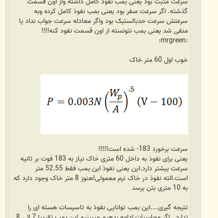
سرعت مثبت بود یعنی بمب نفوذ کامل داشته واز اون قسمت
گذشته. اگر سرعت صفر بود یعنی بمب نفوذ کامل کرده وبه
سرعتش سرعت حدبالستیک بود واگر معادله سرعت جواب نداد یا
منفی شد یعنی بمب نتونسته از اون قسمت نفود کنه!!!!
:mrgreen:
خوب اول 60 متر خاک
سرعت برخورد 183- شده است!!!!!
یعنی برای نفوذ به داخل 60 متری خاک نیاز به 183 فوت بر ثانیه
سرعت بیشتر دارد.این یعنی نفوذ این بمب فقط 52.55 متر
است.الته نفوذ در خاک نرم معمولی!هنوز 8 متر خاک وجود دارد که
به 10 متری بتن برسد
نتیجه گیری....این بمب توانایی نفوذ به تاسیسات هسته ای را
ندارد...اگر محاسبات ادامه بدهیم میبینیم این بمب تقریبا 7 الی 8