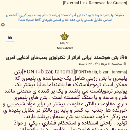
[External Link Removed for Guests]
حقيقت را بدانيد تا رها شويد؛ دانش قدرت است! زيرا به شما اجازه تصميم گيري آگاهانه بر
اساس حقايق هستي را مي دهد، نه بر اساس باورهاي گاها اشتباه شما!
ب
ا
ل
ا
Major I
Mehrab373
Re: بتن‌ هوشمند ایرانی فراتر از تکنولوژی بمب‌های ادعایی آمری
پ
سه‌شنبه ۱۰ مرداد ۱۳۹۱, ۵:۲۲ ب.ظ
س
[FONT=b zar, tahoma]بتن
ت
[FONT=b titr, b zar , tahoma]
پليمري يا بتن رزيني شامل يک چسباننده ي پليمري که
ممکن است ترمو-پلاستيک ها باشنداما غالبا بيشتر يک
پوليمر ترموپلاست مي باشند و يک پر کننده ي معدني مانند
شن و ماسه و يا سنگ گسسته است . بتن هاي پليمري
داراي مقاومت بالاتر, مقاومت بيشتر در برابر مواد شيميايي و
خورنده ها, جذب آب کمتر و پايداري بالاتر در مقابل پديده ي
يخ زدگي - ذوب نسبت به بتن سيمان پرتلند دارند.
توليد ، راحتي استفاده و استحكام فشاري ، يكي از موادّ
پرمصرف در سازه هاست ولي نقايصي دارد ، ازجمله: