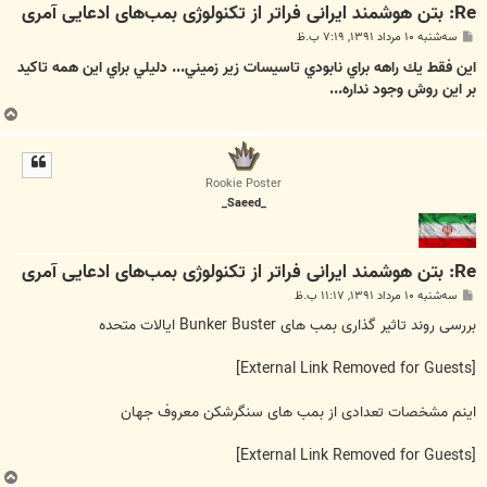
Re: بتن‌ هوشمند ایرانی فراتر از تکنولوژی بمب‌های ادعایی آمری
پ
سه‌شنبه ۱۰ مرداد ۱۳۹۱, ۷:۱۹ ب.ظ
س
ت
اين فقط يك راهه براي نابودي تاسيسات زير زميني... دليلي براي اين همه تاكيد
بر اين روش وجود نداره...
ب
ا
ل
ا
Rookie Poster
_Saeed_
Re: بتن‌ هوشمند ایرانی فراتر از تکنولوژی بمب‌های ادعایی آمری
پ
سه‌شنبه ۱۰ مرداد ۱۳۹۱, ۱۱:۱۷ ب.ظ
س
ت
بررسی روند تاثیر گذاری بمب های Bunker Buster ایالات متحده
[External Link Removed for Guests]
اینم مشخصات تعدادی از بمب های سنگرشکن معروف جهان
[External Link Removed for Guests]
ب