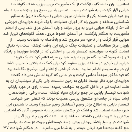
اسلامی ایران به هنگام بازگشت از یک مأموریت برون مرزی، هدف گلوله ضد
هوایی قرار گرفت و به شهادت رسید. عباس بابایی صبح روز پانزدهم مرداد ماه
روز عید قربان همراه یکی از خلبانان نیروی هوایی (سرهنگ نادری) به منظور
شناسایی منطقه و تعیین راه کار اجرای عملیات، با یک فروند هواپیمای آموزشی
اف–۵ از پایگاه هوایی تبریز به پرواز درآمد و وارد آسمان عراق شد. پس از انجام
مأموریت، به هنگام بازگشت، در آسمان خطوط مرزی، هدف گلوله‌های تیربار ضد
هوایی قرار گرفت و از ناحیه سر مجروح شد و بلافاصله به شهادت رسید. از
راویان مرکز مطالعات و تحقیقات جنگ درباره این واقعه نوشته است:«به دنبال
اصابت گلوله به هواپیمای تیمسار بابایی و اختلالی که در ارتباط هواپیما و پایگاه
تبریز به وجود آمد،پایگاه مزبور به رابط هوایی سپاه اعلام کرد که یک فروند
هواپیمای خودی در منطقه مرزی سقوط کرد برای کمک به یافتن خلبان و لاشه
آن هر چه سریعتر اقدام نمایید. مدت کوتاهی از اعلام این موضوع نگذشته بود
که فرد مذکور مجدداً تماس گرفت و در حالی که گریه امانش نمی‌داد گفت:
هواپیمای مورد نظر توسط خلبان به زمین نشست، ولی یکی از سرنشینان آن به
علت اصابت تیر در داخل کابین به شهادت رسیده است.» راوی در مورد بازتاب
شهادت تیمسار بابایی در جمع برادران سپاه نوشته است:«برخی از فرماندهان
ارشد سپاه در جلسه‌ای مشغول بررسی عملیات بودند که تلفنی خبر شهادت
تیمسار بابایی به اطلاع برادر رحیم (سرلشکر رحیم صفوی) رسید. با شنیدن این
خبر، جلسه تعطیل شد و اشک در چشمان حاضرین به خصوص آنان که آشنایی
بیشتری با شهید بابایی داشتند ، حلقه زد.» شده که وی چند روز قبل از
شهادت در پاسخ پافشاری‌های بیش از حد دوستانش جهت عزیمت به مراسم
حج گفته بود:«تا عید قربان خودم را به شما می‌رسانم.» در هنگام شهادت ‌‌٣٧