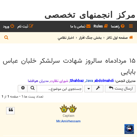
مرکز انجمنهای تخصصی
راهنما
Rules
تماس با ما
ثبت نام
ورود
ج
صفحه اول تالار
بخش جنگ افزار
اخبار نظامي
س
ت
۱۵ مردادماه سالروز شهادت سرلشکر خلبان عباس
ج
بابایی
و
مدیران انجمن:
abdolmahdi
,
Java
,
Shahbaz
,
شوراي نظارت
,
مديران هوافضا
جستجو
جستجوی پیش
ارسال پست
تعداد پست ها:1 • صفحه
1
از
1
Captain
Mr.Amirhessam