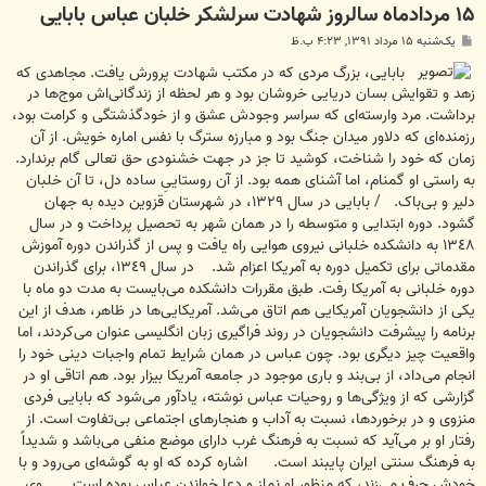
۱۵ مردادماه سالروز شهادت سرلشکر خلبان عباس بابایی
پ
یک‌شنبه ۱۵ مرداد ۱۳۹۱, ۴:۲۳ ب.ظ
س
ت
بابایی، بزرگ مردی که در مکتب شهادت پرورش یافت. مجاهدی که
زهد و تقوایش بسان دریایی خروشان بود و هر لحظه از زندگانی‌اش موج‌ها در
برداشت. مرد وارسته‌ای که سراسر وجودش عشق و از خودگذشتگی و کرامت بود،
رزمنده‌ای که دلاور میدان جنگ بود و مبارزه سترگ با نفس اماره خویش. از آن
زمان که خود را شناخت، کوشید تا جز در جهت خشنودی حق تعالی گام برندارد.
به راستی او گمنام، اما آشنای همه بود. از آن روستاییِ ساده دل، تا آن خلبان
دلیر و بی‌باک. / بابایی در سال ‌‌١٣٢٩، در شهرستان قزوین دیده به جهان
گشود. دوره ابتدایی و متوسطه را در همان شهر به تحصیل پرداخت و در سال
‌‌١٣٤٨ به دانشکده خلبانی نیروی هوایی راه یافت و پس از گذراندن دوره آموزش
مقدماتی برای تکمیل دوره به آمریکا اعزام شد. در سال ‌‌١٣٤٩، برای گذراندن
دوره خلبانی به آمریکا رفت. طبق مقررات دانشکده می‌بایست به مدت دو ماه با
یکی از دانشجویان آمریکایی هم اتاق می‌شد. آمریکایی‌ها در ظاهر، هدف از این
برنامه را پیشرفت دانشجویان در روند فراگیری زبان انگلیسی عنوان می‌کردند، اما
واقعیت چیز دیگری بود. چون عباس در همان شرایط تمام واجبات دینی خود را
انجام می‌داد، از بی‌بند و باری موجود در جامعه آمریکا بیزار بود. هم اتاقی او در
گزارشی که از ویژگی‌ها و روحیات عباس نوشته، یادآور می‌شود که بابایی فردی
منزوی و در برخوردها، نسبت به آداب و هنجارهای اجتماعی بی‌تفاوت است. از
رفتار او بر می‌آید که نسبت به فرهنگ غرب دارای موضع منفی می‌باشد و شدیداً
به فرهنگ سنتی ایران پایبند است. اشاره کرده که او به گوشه‌ای می‌رود و با
خودش حرف می‌زند، که منظور او نماز و دعا خواندن عباس بوده است. وی