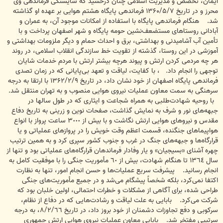
ایمان، تخصص و مدیریت اسلامی چنان درخشید که شایستگی فرماندهی وی
محرز و در تاریخ ‌‌۱۳۶۰/۵/۷ فرماندهی پایگاه هشتم هوایی بر عهده او گذاشته
شد. هنگام فرماندهی پایگاه با استفاده از امکانات موجود آن، به عمران و
آبادانی روستاهای مستضعف‌نشین حومه پایگاه و شهر اصفهان پرداخت و با
تأمین آب آشامیدنی و بهداشتی، برق و احداث حمام و دیگر ملزومات بهداشتی و
آموزشی در این روستا، گذشته از تقویت خط سازندگی انقلاب اسلامی، در روند
هر چه مردمی کردن ارتش و پیوند هرچه بیشتر ارتش با مردم خدمات شایان
توجهی را انجام داد. ، با کفایت، لیاقت و تعهد بی‌پایانی که در زمان تصدی
فرماندهی پایگاه اصفهان از خود نشان داد، در تاریخ ۱۳۶۲/۲/۹ با ارتقا به درجه
سرهنگی به سمت معاون عملیات نیروی هوایی منصوب و به تهران منتقل شد.
با روحیه شهادت‌طلبی به همراه شجاعت و ایثاری که در طول سالها در
جبهه‌های نور و شرف به نمایش گذاشت، صفحات نوین و زرینی به تاریخ دفاع
مقدس و نیروهای هوایی ارتش نگاشت و با بیش از ‌‌٣٠٠٠ ساعت پرواز با انواع
هواپیماهای جنگنده، قسمت اعظم وقت خویش را در پروازهای عملیاتی و یا
قرارگاه‌ها و جبهه‌های جنگ در غرب و جنوب کشور سپری کرد و به همین ترتیب
چهره آشنای «بسیجیان» و یار وفادار فرماندهان قرارگاه‌های عملیاتی بود و تنها از
سال ‌‌١٣٦٤ تا هنگام شهادت، بیش از ‌‌٦٠ مأموریت جنگی را با موفقیت کامل به
انجام رسانید. پیشرفت سریع عملیات‌ها و حسن انجام امور، تنها به نظارت
اکتفا نمی‌کرد، بلکه شخصاً پیشگام می‌شد و در جمیع مأموریت‌های جنگی
طراحی شده، برای آگاهی از مشکلات و خطرات احتمالی، اولین خلبان بود که
شرکت می‌کرد. بابایی به علت لیاقت و رشادت‌هایی که در دفاع از نظام،
سرکوبی و دفع تجاوزات دشمنان از خود بروز داد، در تاریخ ‌‌٨/٢/٦٦، به درجه
سرتیپی مفتخر شد. بابایی معاون عملیات نیروی هوایی ارتش جمهوری