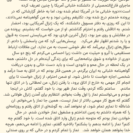
ماجرای فارغ‌التحصیلی از دانشکده خلبانی آمریکا را چنین تعریف کرده
است:«دوره خلبانی ما در آمریکا تمام شده بود، اما به خاطر گزارشاتی که در
پرونده خدمتم درج شده بود، تکلیفم روشن نبود و به من گواهینامه نمی‌دادند،
تا این که روزی به دفتر مسوول دانشکده، که یک ژنرال آمریکایی بود، احضار
شدم. به اتاقش رفتم و احترام گذاشتم. او از من خواست که بنشینم. پرونده من
در مقابلش و روی میز بود، ژنرال آخرین فردی بود که می‌بایستی نسبت به قبول
و یا رد شدنم اظهار نظر می‌کرد. پرسش‌هایی کرد که من پاسخش را دادم. از
سؤال‌های ژنرال برمی‌آمد که نظر خوشی نسبت به من ندارد. این ملاقات ارتباط
مستقیمی با آبرو و حیثیت من داشت زیرا احساس می‌کردم که رنج دو سال
دوری از خانواده و شوق برنامه‌هایی که برای زندگی آینده‌ام در دل داشتم، همه
در یک لحظه در حال محو و نابودی است و باید دست خالی و بدون دریافت
گواهینامه خلبانی به ایران برگردم. در همین فکر بودم که در اتاق به صدا درآمد و
شخصی اجازه خواست تا داخل شود. او ضمن احترام، از ژنرال خواست تا برای
انجام کار مهمی به خارج از اتاق برود، با رفتن ژنرال، من لحظاتی را در اتاق تنها
ماندم. ساعتم نگاه کردم، وقت نماز ظهر بود. با خود گفتم، کاش در اینجا
نبودم و می‌توانستم نماز را اول وقت بخوانم. انتظارم برای آمدن ژنرال طولانی شد.
گفتم که هیچ کار مهمی بالاتر از نماز نیست، همین جا نماز را می‌خوانم. ان
شاءالله تا نمازم تمام شود، او نخواهد آمد. به گوشه‌ای از اتاق رفتم و روزنامه‌ای
را که همراه داشتم به زمین انداختم و مشغول نماز خواندن شدم. در حال
خواندن نماز بودم که متوجه شدم ژنرال وارد اتاق شده است. با خود گفتم چه
کنم؟ نماز را ادامه بدهم یا بشکنم؟ بالاخره گفتم، نمازم را ادامه می‌دهم، هرچه
خدا بخواهد همان خواهد شد. نماز را تمام کردم و در حالی که بر روی صندلی