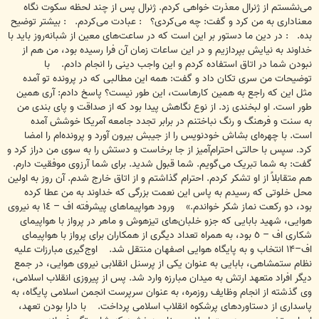
می‌نشستم از ژنرال معذرت خواهی کردم. ژنرال پس از چند لحظه سکوت نگاه
معناداری به من کرد و گفت: چه می‌کردی؟ : عبادت می‌کردم. : بیشتر توضیح
بده. : در دین ما دستور بر این است که در ساعت‌های معین از شبانه‌روز باید با
خداوند به نیایش بپردازیم و در این ساعات زمان آن فرا رسیده بود، من هم از
نبودن شما در اتاق استفاده کردم و این واجب دینی را انجام دادم. با
توضیحات من سری تکان داد و گفت: همه این مطالبی که در پرونده تو آمده
مثل این که راجع به همین کارهاست، این طور نیست؟ پاسخ دادم: آری همین
طور است. او لبخندی زد. از نوع نگاهش پیدا بود که از صداقت و پای بندی من
به سنت و فرهنگ و رنگ نباختنم در برابر تجدد جامعه آمریکا خوشش آمده
است. با چهره‌ای بشاش خودنویس را از جیبش بیرون آورد و پرونده‌ام را امضا
کرد. سپس با حالتی احترام‌آمیز از جا برخاست و دستش را به سوی من دراز کرد و
گفت: به شما تبریک می‌گویم. شما قبول شدید. برای شما آرزوی موفقیت دارم.
هم متقابلاً از او تشکر کردم. احترام گذاشتم و از اتاق خارج شدم. آن روز به اولین
محل خلوتی که رسیدم به پاس این نعمت بزرگی که خداوند به من عطا کرده
بود، دو رکعت نماز شکر خواندم.» ورود هواپیماهای پیشرفته اف – ‌‌١٤ به نیروی
هوایی، شهید بابایی که جزو خلبان‌های تیزهوش و ماهر در پرواز با هواپیمای
شکاری اف – ‌‌٥ بود، به همراه تعداد دیگری از همکاران برای پرواز با هواپیمای
اف–۱۴ انتخاب و به پایگاه هوایی اصفهان منتقل شد. اوج‌گیری مبارزات علیه
نظام ستمشاهی، بابایی به عنوان یکی از پرسنل انقلابی نیروی هوایی، در جمع
دیگر افراد متعهد ارتش به میدان مبارزه وارد شد. پس از پیروزی انقلاب اسلامی،
وی گذشته از انجام وظایف روزمره، به عنوان سرپرست انجمن اسلامی پایگاه، به
پاسداری از دستاوردهای پرشکوه انقلاب اسلامی پرداخت. با دارا بودن تعهد،