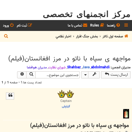
مرکز انجمنهای تخصصی
راهنما
Rules
تماس با ما
ثبت نام
ورود
ج
صفحه اول تالار
بخش جنگ افزار
اخبار نظامي
س
ت
مواجهه ی سپاه با ناتو در مرز افغانستان(فیلم)
ج
و
مدیران انجمن:
abdolmahdi
,
Java
,
Shahbaz
,
شوراي نظارت
,
مديران هوافضا
جستجو
جستجوی پیش
ارسال پست
تعداد پست ها:1 • صفحه
1
از
1
Captain
كيارش
مواجهه ی سپاه با ناتو در مرز افغانستان(فیلم)