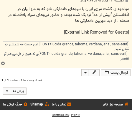
پ
دوشنبه ۲۳ مرداد ۱۳۹۱, ۹:۴۹ ق.ظ
س
ت
مواجهه ی گشت مرزی ایران با نیروهای دانمارکی ناتو که به مرز ایران در
افغانستان "بیش از حد" نزدیک شده بودند و حضور نیروهای سپاه بلافاصله در
صحنه . از دید دوربین دانمارکی ها
[External Link Removed for Guests]
[FONT=lucida grande, tahoma, verdana, arial, sans-serif] این خسته به شمشیر تو
تقدیر نبود,
[FONT=lucida grande, tahoma, verdana, arial, sans-serif]ور نه هیچ از دل بی‌رحم تو
تقصیر
ب
ا
ارسال پست
ل
ا
تعداد پست ها:1 • صفحه
1
از
1
پرش به
صفحه اول تالار
تماس با ما
Sitemap
حذف کوکی ها
CentralClubs
|
PHPBB