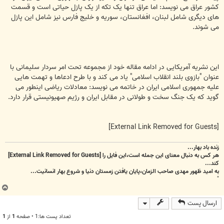
کشور عراق می نویسد: اما عراق تنها یک تکه از یک پازل حیاتی است و قسمت
های دیگری شامل لبنان، افغانستان، سوریه و خلیج فارس نیز شامل این پازل
می شوند.
این نشریه آمریکایی در ادامه مقاله خود از مجموعه تحت امر سردار سلیمانی با
عنوان "بازوی بلند انقلاب اسلامی" یاد می کند و با طرح ادعاها و تهمت هایی
علیه جمهوری اسلامی ایران در خاتمه می نویسد: معادلات ریاضی اینطور می
گوید که یک جنگ سخت و طولانی در مقابل ایران و رژیم صهیونیستی قرار دارد.
[External Link Removed for Guests]
زنده باد بهار...
هر کس به دنبال معنای این جمله است،این فایل را
[External Link Removed for Guests]
کند...
به امید ظهور مهدی صاحب الزمان،پایان یافتن زمستان دنیا و شروع بهار انسانیت...
"
ب
ا
ارسال پست
ل
ا
تعداد پست ها:1 • صفحه
1
از
1