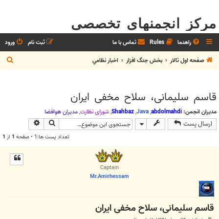
مرکز انجمنهای تخصصی
راهنما
Rules
تماس با ما
ثبت نام
ورود
ج
صفحه اول تالار
بخش جنگ افزار
اخبار نظامي
س
ت
قاسم سلیمانی، سلاح مخفی ایران
ج
و
مدیران انجمن:
abdolmahdi
,
Java
,
Shahbaz
,
شوراي نظارت
,
مديران هوافضا
جستجو
جستجوی پیش
ارسال پست
تعداد پست ها:1 • صفحه
1
از
1
Captain
Mr.Amirhessam
قاسم سلیمانی، سلاح مخفی ایران