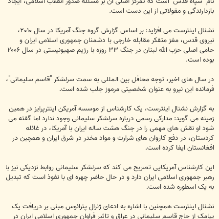
نام "سپاه قدس" است که تمرکز اصلی آن بر مسئله صدور انقلاب اسلامی، ایجاد
بازدارندگی و مقولاتی از این دست است.
نشنال اینترست می افزاید: بر اساس گزارش گروه جنگ آمریکا در سال ۲۰۱۰،
نیروی قدس، مغز متفکر مقابله خارجی با دشمنان جمهوری اسلامی ایران و
حامی اصلی حزب الله لبنان در جنگ ۳۳ روزه با رژیم صهیونیستی در سال ۲۰۰۶
بوده است.
در سال های اخیر، توجه محافل بین المللی به سمت سرلشکر "قاسم سلیمانی"،
فرمانده این نیرو به عنوان شخصیتی مرموز جلب شده است.
به گزارش نشنال اینترست، یک کارشناس از موسسه آمریکن اینترپرایز در همین
زمینه می گوید: مدارکی رسمی درباره سرلشکر سلیمانی وجود ندارد اما گفته می
شود او نقش های مهمی را در جنگ هشت ساله ایران با آمریکا، در غائله
کردستان، در دفع کاروان های شرارت و مواد مخدر در شرق ایران و همچین در
افغانستان ایفا کرده است.
این کارشناس آمریکایی تصریح می کند که سرلشکر سلیمانی روابط نزدیکی نیز با
رهبر جمهوری اسلامی ایران دارد و در حال حاضر چهره ای با نفوذ است که تبدیل
به یک اسطوره شده است.
نشنال اینترست همچنین با اشاره به ادعای ژنرال پترائوس مبنی بر دریافت یک
پیامک از حاج قاسم سلیمانی در عراق و تاثیر فراوان جمهوری اسلامی ایران در