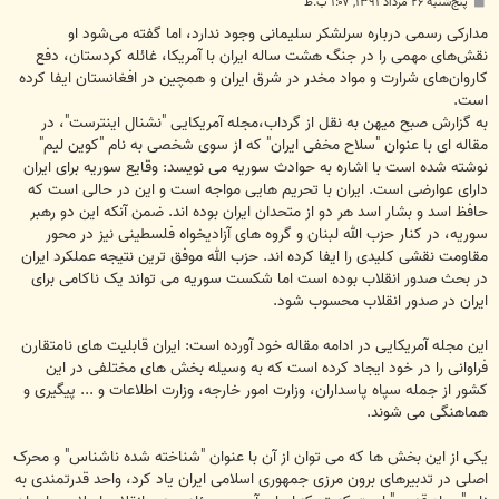
پ
پنج‌شنبه ۲۶ مرداد ۱۳۹۱, ۱:۰۷ ب.ظ
س
ت
مدارکی رسمی درباره سرلشکر سلیمانی وجود ندارد، اما گفته می‌شود او
نقش‌های مهمی را در جنگ هشت ساله ایران با آمریکا، غائله کردستان، دفع
کاروان‌های شرارت و مواد مخدر در شرق ایران و همچین در افغانستان ایفا کرده
است.
به گزارش صبح میهن به نقل از گرداب،مجله آمریکایی "نشنال اینترست"، در
مقاله ای با عنوان "سلاح مخفی ایران" که از سوی شخصی به نام "کوین لیم"
نوشته شده است با اشاره به حوادث سوریه می نویسد: وقایع سوریه برای ایران
دارای عوارضی است. ایران با تحریم هایی مواجه است و این در حالی است که
حافظ اسد و بشار اسد هر دو از متحدان ایران بوده اند. ضمن آنکه این دو رهبر
سوریه، در کنار حزب الله لبنان و گروه های آزادیخواه فلسطینی نیز در محور
مقاومت نقشی کلیدی را ایفا کرده اند. حزب الله موفق ترین نتیجه عملکرد ایران
در بحث صدور انقلاب بوده است اما شکست سوریه می تواند یک ناکامی برای
ایران در صدور انقلاب محسوب شود.
این مجله آمریکایی در ادامه مقاله خود آورده است: ایران قابلیت های نامتقارن
فراوانی را در خود ایجاد کرده است که به وسیله بخش های مختلفی در این
کشور از جمله سپاه پاسداران، وزارت امور خارجه، وزارت اطلاعات و ... پیگیری و
هماهنگی می شوند.
یکی از این بخش ها که می توان از آن با عنوان "شناخته شده ناشناس" و محرک
اصلی در تدبیرهای برون مرزی جمهوری اسلامی ایران یاد کرد، واحد قدرتمندی به