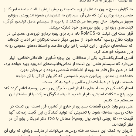
پ
دوشنبه ۱۳ شهریور ۱۳۹۱, ۵:۳۴ ب.ظ
س
ت
به گزارش صبح میهن به نقل از زومیت،چندی پیش ارتش ایالات متحده امریکا از
طرحی پرده برداری کرد که طی آن سربازان به تلفن‌های همراه‌ اندرویدی ویژه‌ای
مجهز می‌شوند. حال روس‌ها می‌کوشند تا با بهره از سیستم عامل تولیدی گوگل،
تبلت‌های ویژه ای را برای نیروهای خود تدارک ببینند.
قرار است این تبلت که RoMOS نام دارد برای بهره برداری نیروهای عملیاتی در
وزارت دفاع روسیه آماده شود. از سویی دیگر دست‌اندرکاران امر اذعان کرده‌اند
که نسخه‌های دیگری از این تبلت را نیز برای مقاصد و استفاده‌های عمومی‌ روانه
بازار مصرف خواهند کرد.
آندری استاریکفسکی، یکی از محققان این پروژه فناوری اطلاعاتی-نظامی، ابراز
می‌دارد که سیستم عامل این تبلت از تمامی‌قابلیت‌های‌ اندروید بهره خواهد برد،
اما در عین حال قادر به بهره از اطلاعات شخصی نبوده و می‌توان بدون
دغدغه‌های معمول پیرامون حریم خصوصی که کاربران گوگل با آن مواجه
هستند، آن را در عملیات‌های نظامی‌ و غیره به کار بست.
استاریکفسکی در مصاحبه‌ای با ایتارتاس، خبرگزاری رسمی‌ روسیه اعلام کرده که:
برای رفع مشکلات امنیتی، ناچار شدیم تا برنامه گوگل مارکت را از ساختار این
سیستم جدا کنیم.
علی رغم وارد کردن قطعات بسیاری از خارج از کشور، قرار است این تبلت در
خاک روسیه ساخته شود. با تخمینی که تولید کنندگان این گجت زده‌اند، آنها
قیمت ۱۵۰۰۰ روبلی (واحد پول روسیه) معادل با ۴۶۵ دلار امریکا را برای آن در
نظر گرفته‌اند.
کاربران به کمک این دست ساخته روس‌ها می‌توانند از مارکت ویژه‌ای که برای آن