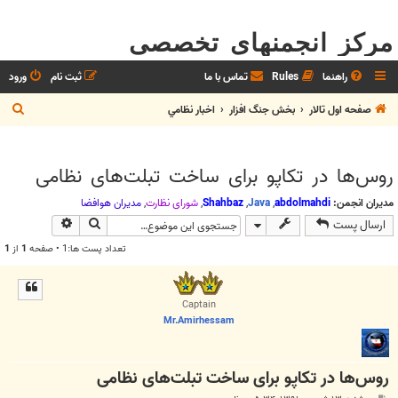
مرکز انجمنهای تخصصی
راهنما
Rules
تماس با ما
ثبت نام
ورود
ج
صفحه اول تالار
بخش جنگ افزار
اخبار نظامي
س
ت
روس‌ها در تکاپو برای ساخت تبلت‌های نظامی
ج
و
مدیران انجمن:
abdolmahdi
,
Java
,
Shahbaz
,
شوراي نظارت
,
مديران هوافضا
جستجو
جستجوی پیش
ارسال پست
تعداد پست ها:1 • صفحه
1
از
1
Captain
Mr.Amirhessam
روس‌ها در تکاپو برای ساخت تبلت‌های نظامی