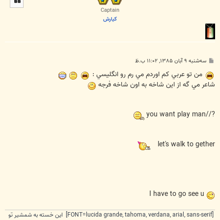
ا
Captain
كيارش
پ
سه‌شنبه ۹ آبان ۱۳۸۵, ۱۱:۰۲ ب.ظ
س
ت
من تو عربي كم اوردم مي رم رو انگليسي :
شاعر مي گه از اين شاخه به اون شاخه فرجه
?//you want play man
let's walk to gether
I have to go see u
[FONT=lucida grande, tahoma, verdana, arial, sans-serif] این خسته به شمشیر تو