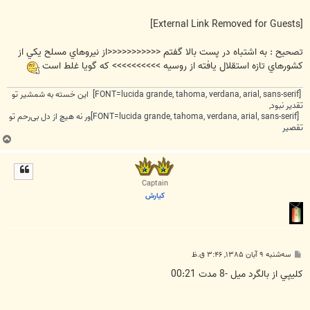
[External Link Removed for Guests]
تصحيح : به اشتباه در پست بالا گفتم <<<<<<<<<<<از نيروهاي مسلح يكي از
كشورهاي تازه استقلال يافته از روسيه >>>>>>>>>> كه گويا غلط است
[FONT=lucida grande, tahoma, verdana, arial, sans-serif] این خسته به شمشیر تو
تقدیر نبود,
[FONT=lucida grande, tahoma, verdana, arial, sans-serif]ور نه هیچ از دل بی‌رحم تو
تقصیر
ب
ا
ل
ا
Captain
كيارش
پ
سه‌شنبه ۹ آبان ۱۳۸۵, ۳:۴۶ ق.ظ
س
ت
كليپي از بالگرد ميل -8 مدت 00:21