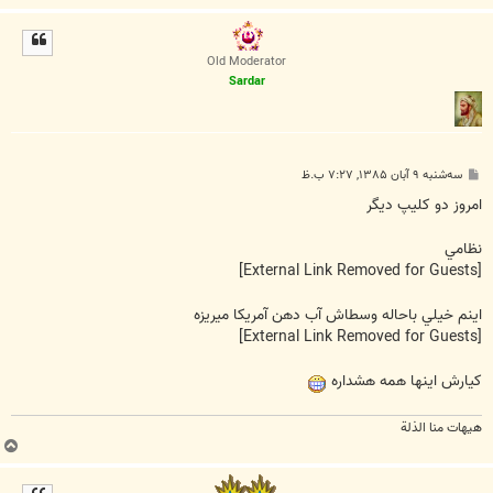
ا
ل
ا
Old Moderator
Sardar
پ
سه‌شنبه ۹ آبان ۱۳۸۵, ۷:۲۷ ب.ظ
س
ت
امروز دو کليپ ديگر
نظامي
[External Link Removed for Guests]
اينم خيلي باحاله وسطاش آب دهن آمريکا ميريزه
[External Link Removed for Guests]
کيارش اينها همه هشداره
هیهات منا الذلة
ب
ا
ل