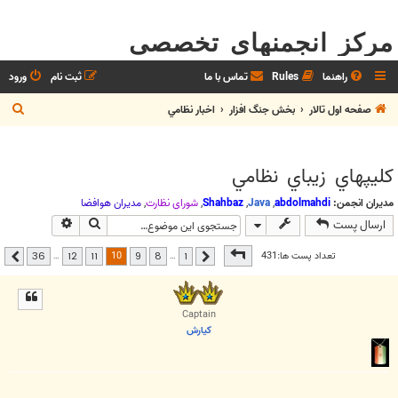
مرکز انجمنهای تخصصی
راهنما
Rules
تماس با ما
ثبت نام
ورود
ج
صفحه اول تالار
بخش جنگ افزار
اخبار نظامي
س
ت
کليپهاي زيباي نظامي
ج
و
مدیران انجمن:
abdolmahdi
,
Java
,
Shahbaz
,
شوراي نظارت
,
مديران هوافضا
جستجو
جستجوی پیشر
ارسال پست
صفحه
10
از
36
10
تعداد پست ها:431
…
…
36
12
11
9
8
1
قبلی
بعدی
Captain
كيارش