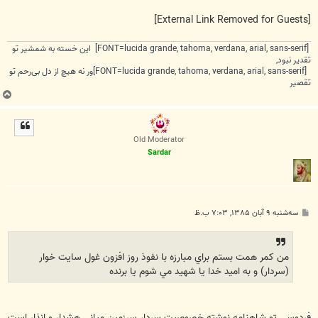
[External Link Removed for Guests]
[FONT=lucida grande, tahoma, verdana, arial, sans-serif] این خسته به شمشیر تو
تقدیر نبود,
[FONT=lucida grande, tahoma, verdana, arial, sans-serif]ور نه هیچ از دل بی‌رحم تو
تقصیر
ب
ا
ل
ا
Old Moderator
Sardar
پ
سه‌شنبه ۹ آبان ۱۳۸۵, ۷:۰۳ ب.ظ
س
ت
من كمر همت بستم براي مبارزه با نفوذ روز افزون غول سايت خوار
(‌سردار) و به اميد خدا يا شهيد مي شوم يا برنده
فردوسي تو شاهنامه نوشته خصوصيت سردار سرزمين مياني هشدار و انذار است