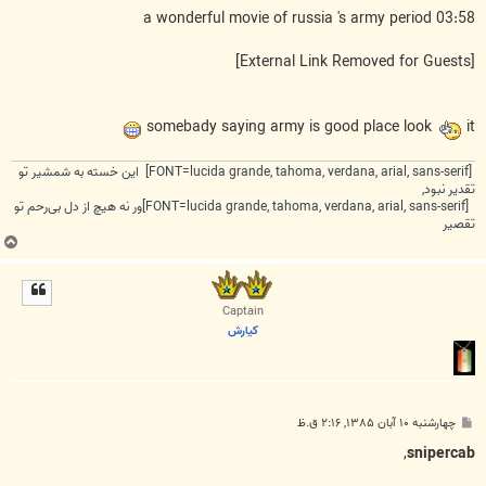
a wonderful movie of russia 's army period 03:58
[External Link Removed for Guests]
somebady saying army is good place look
it
[FONT=lucida grande, tahoma, verdana, arial, sans-serif] این خسته به شمشیر تو
تقدیر نبود,
[FONT=lucida grande, tahoma, verdana, arial, sans-serif]ور نه هیچ از دل بی‌رحم تو
تقصیر
ب
ا
ل
ا
Captain
كيارش
پ
چهارشنبه ۱۰ آبان ۱۳۸۵, ۲:۱۶ ق.ظ
س
ت
,
snipercab