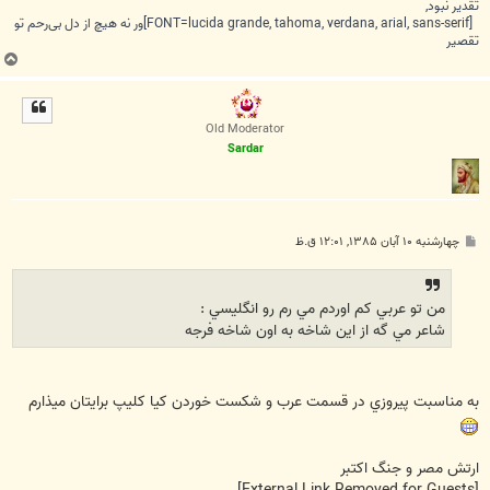
تقدیر نبود,
[FONT=lucida grande, tahoma, verdana, arial, sans-serif]ور نه هیچ از دل بی‌رحم تو
تقصیر
ب
ا
ل
ا
Old Moderator
Sardar
پ
چهارشنبه ۱۰ آبان ۱۳۸۵, ۱۲:۰۱ ق.ظ
س
ت
من تو عربي كم اوردم مي رم رو انگليسي :
شاعر مي گه از اين شاخه به اون شاخه فرجه
به مناسبت پيروزي در قسمت عرب و شکست خوردن کيا کليپ برايتان ميذارم
ارتش مصر و جنگ اکتبر