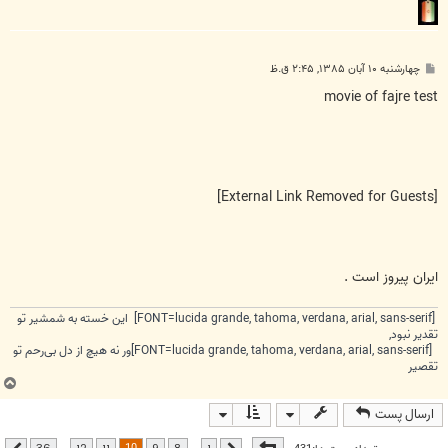
پ
چهارشنبه ۱۰ آبان ۱۳۸۵, ۲:۴۵ ق.ظ
س
ت
movie of fajre test
[External Link Removed for Guests]
ايران پيروز است .
[FONT=lucida grande, tahoma, verdana, arial, sans-serif] این خسته به شمشیر تو
تقدیر نبود,
[FONT=lucida grande, tahoma, verdana, arial, sans-serif]ور نه هیچ از دل بی‌رحم تو
تقصیر
ب
ا
ارسال پست
ل
ا
صفحه
10
از
36
…
…