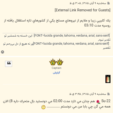
پ
سه‌شنبه ۹ آبان ۱۳۸۵, ۳:۰۵ ق.ظ
س
ت
[External Link Removed for Guests]
يك كليپي زيبا و ملايم از نيروهاي مسلح يكي از كشورهاي تازه استقلال يافته از
روسيه مدت 03:10
[FONT=lucida grande, tahoma, verdana, arial, sans-serif] این خسته به شمشیر تو
تقدیر نبود,
[FONT=lucida grande, tahoma, verdana, arial, sans-serif]ور نه هیچ از دل بی‌رحم تو
تقصیر
ب
ا
ل
ا
Captain
كيارش
پ
سه‌شنبه ۹ آبان ۱۳۸۵, ۳:۴۵ ق.ظ
س
ت
Su-22
هم چنان مي تازد مدت 02:00 مي دونستيد بال متحرك داره 8) الان
همه مي گن چي بابا من مي دونستم .............