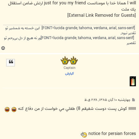
I will همانا خدا با مومنانست just for you my friend ارتش ضامن استقلال
يك ملت
[External Link Removed for Guests]
[FONT=lucida grande, tahoma, verdana, arial, sans-serif] این خسته به شمشیر تو
تقدیر نبود,
[FONT=lucida grande, tahoma, verdana, arial, sans-serif]ور نه هیچ از دل بی‌رحم تو
تقصیر
ب
ا
ل
ا
Captain
كيارش
پ
چهارشنبه ۱۰ آبان ۱۳۸۵, ۲:۲۸ ق.ظ
س
ت
اااااااا كوش پست دوست شفيقم 8) طفلي مي خواست از من دفاع كنه
notice for persian forces