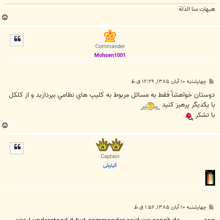
هیهات منا الذلة
ب
ا
ل
ا
Commander
Mohsen1001
پ
چهارشنبه ۱۰ آبان ۱۳۸۵, ۱۲:۲۹ ق.ظ
س
ت
دوستان خواهشاٌ فقط به مسائل مربوط به کليپ هاي نظامي بپردازيد و از کلکل
با يکديگر پرهيز کنيد
با تشکر
ب
ا
ل
ا
Captain
كيارش
پ
چهارشنبه ۱۰ آبان ۱۳۸۵, ۱:۵۶ ق.ظ
س
ت