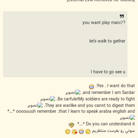
[External Link Removed for Guests]
?//you want play man
let's walk to gether
I have to go see u
Yes . I want do that.
and remember I am Sardar.
Be carfule!My soldiers are ready to fight.
They are warlike and you cannt to digest them.
oooouuuh remember .that I learn to speak arabia english and *...*
Do you can understand it *...*
سوتي رو بفرست منتظريم