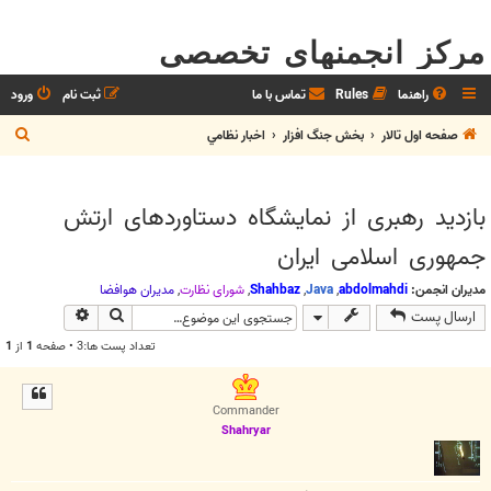
مرکز انجمنهای تخصصی
راهنما
Rules
تماس با ما
ثبت نام
ورود
ج
صفحه اول تالار
بخش جنگ افزار
اخبار نظامي
س
ت
بازدید رهبری از نمایشگاه دستاوردهای ارتش
ج
جمهوری اسلامی ایران
و
مدیران انجمن:
abdolmahdi
,
Java
,
Shahbaz
,
شوراي نظارت
,
مديران هوافضا
جستجو
جستجوی پیش
ارسال پست
تعداد پست ها:3 • صفحه
1
از
1
Commander
Shahryar