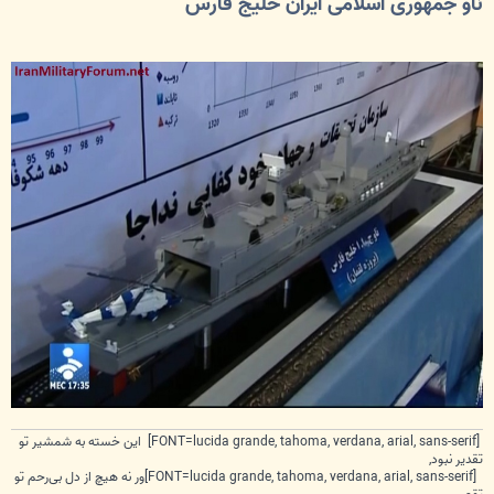
ناو جمهوری اسلامی ایران خلیج فارس
ت
[FONT=lucida grande, tahoma, verdana, arial, sans-serif] این خسته به شمشیر تو
تقدیر نبود,
[FONT=lucida grande, tahoma, verdana, arial, sans-serif]ور نه هیچ از دل بی‌رحم تو