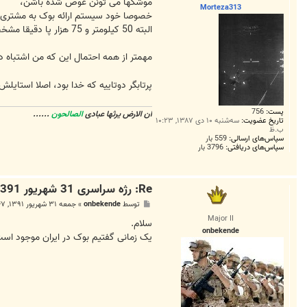
ت
موشکها می تونن عوض شده باشن،
Morteza313
خصوصا خود سیستم ارائه بوک به مشتری ک
البته 50 کیلومتر و 75 هزار پا دقیقا مشخصاتیه که روسها برای این موشک اعلام کردن
مهمتر از همه احتمال این که من اشتباه 
پرتابگر دوتاییه که خدا بود، اصلا استای
پست:
756
ان الارض یرثها عبادی
الصالحون
......
تاریخ عضویت:
سه‌شنبه ۱۰ دی ۱۳۸۷, ۱۰:۲۳
ب.ظ
سپاس‌های ارسالی:
559 بار
سپاس‌های دریافتی:
3796 بار
Re: رژه سراسری 31 شهریور 1391
پ
توسط
onbekende
»
جمعه ۳۱ شهریور ۱۳۹۱, ۱۱:۴۷ ق.ظ
س
Major II
ت
سلام.
onbekende
یک زمانی گفتیم بوک در ایران موجود است