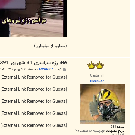
(تصاویر از میلیتاری)
Re: رژه سراسری 31 شهریور 1391
پ
توسط
reza4087
»
جمعه ۳۱ شهریور ۱۳۹۱, ۱۲:۰۴ ب.ظ
س
Captain II
ت
[External Link Removed for Guests]
reza4087
[External Link Removed for Guests]
[External Link Removed for Guests]
[External Link Removed for Guests]
[External Link Removed for Guests]
پست:
283
تاریخ عضویت:
چهارشنبه ۱۸ اسفند ۱۳۸۹,
۱۰:۴۱ ق.ظ