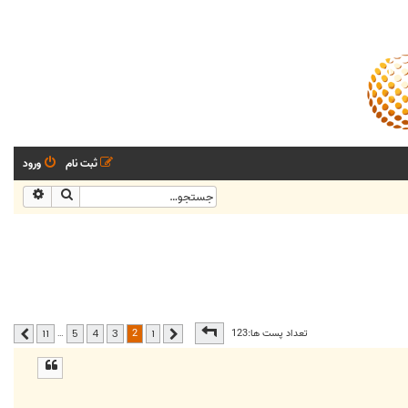
ثبت نام
ورود
جستجو
جستجو
صفحه
2
از
11
2
تعداد پست ها:123
…
11
5
4
3
1
قبلی
بعدی