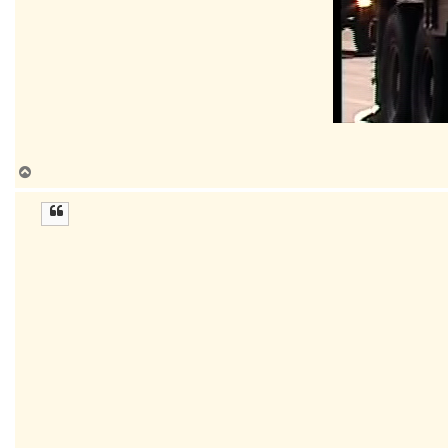
ب
ا
ل
ا