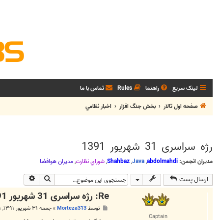
لینک سریع
راهنما
Rules
تماس با ما
صفحه اول تالار
بخش جنگ افزار
اخبار نظامي
رژه سراسری 31 شهریور 1391
مدیران انجمن:
abdolmahdi
,
Java
,
Shahbaz
,
شوراي نظارت
,
مديران هوافضا
جستجو
جستجوی پی
ارسال پست
Re: رژه سراسری 31 شهریور 1391
پ
توسط
Morteza313
»
جمعه ۳۱ شهریور ۱۳۹۱, ۱۱:۴۱ ق.ظ
س
Captain