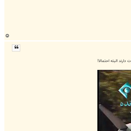
ب
ا
ل
ا
رند البته احتمالا!