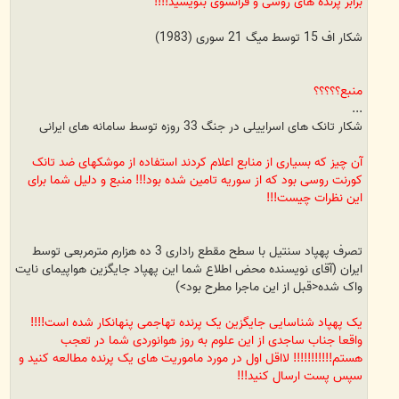
برابر پرنده های روسی و فرانسوی بنویسید!!!!
شکار اف 15 توسط میگ 21 سوری (1983)
منبع؟؟؟؟؟
...
شکار تانک های اسراییلی در جنگ 33 روزه توسط سامانه های ایرانی
آن چیز که بسیاری از منابع اعلام کردند استفاده از موشکهای ضد تانک
کورنت روسی بود که از سوریه تامین شده بود!!! منبع و دلیل شما برای
این نظرات چیست!!!
تصرف پهپاد سنتیل با سطح مقطع راداری 3 ده هزارم مترمربعی توسط
ایران (آقای نویسنده محض اطلاع شما این پهپاد جایگزین هواپیمای نایت
واک شده<قبل از این ماجرا مطرح بود>)
یک پهپاد شناسایی جایگزین یک پرنده تهاجمی پنهانکار شده است!!!!
واقعا جناب ساجدی از این علوم به روز هوانوردی شما در تعجب
هستم!!!!!!!!!!!
لااقل اول در مورد ماموریت های یک پرنده مطالعه کنید و
سپس پست ارسال کنید!!!