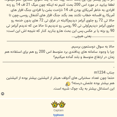
لطفا بیایید در مورد اس 200 بحث کنیم نه اینکه چون میگ 21 اف 14 رو زده
افرادی به خاطر آمریکای بودن اف 14 ناراحت بشن.یا افرادی جنگ افزار های
آمریکا رو افسانه خطاب نکنند بعد بگند جنگ افزار های آشغال روسی.چون تا
حالا تی 72 رو جلوی آبرامز دیدیم(البته در عراق تی 72 های بدون خدمه رو
جلوی آبرامز دیدیم)ولی تی 90 روسی رو ندیدیم.تا حالا من که ندیدم آبرامز تی
90 رو بزنه یا بر عکس.پس این بحث هارو بذارید کنار که نتیجه اش این است:
......................یعنی هیچی...
-------------------------------------------------------------------------------------------------------
حالا به سوال دوستمون برسیم.
چرا با وجود سامانه های پدافندی برد متوسط اس 200 رو هم برای استفاده هم
زمان در ارتفاع متوسط و بلند آماده میکنیم؟
-----------------------------------------------------------------------------------------------------------
-
جناب m1234
حتما چون تعداد سخنرانی های آدولف هیتلر از انیشتین بیشتر بوده از انیشتین
هم بیشتر بوده علمش.درسته؟
این استدلال بیشتر به یک جوک شبیه است.
ب
ا
ل
ا
Captain
typhoon