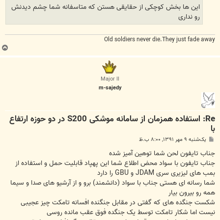
این ها بخش کوچکی از حقایقی هستن که متاسفانه شما چشم دیدنش
رو نداری
Old soldiers never die.They just fade away
ب
ا
ل
ا
Major II
m-sajedy
Re: استفاده همزمان از سامانه موشکی S200 در دو حوزه ارتفاع
با
پ
یک‌شنبه ۹ مهر ۱۳۹۱, ۸:۰۰ ب.ظ
س
ت
جناب تایفون لحن شما توهین آمیز شده
جناب تایفون با سواد محض اطلاع شما این پهپاد قابلیت حمل و استفاده از
بمب های لیزیری سری JDAM و GBU را دارد
شما رسانه ای هستی جناب با سواد (دانشمند) برو و از آرشیو های صدا و سیما
همه رو بیرون بیار
شکست جنگده های که گفتی در مقابل جنگنده افسانه تامکت چیز عجیبی
نیست اما شکار تامکت توسط یک جنگده فوق عقب مانده روسی