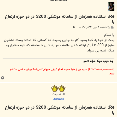
mj_piremard
Re: استفاده همزمان از سامانه موشکی S200 در دو حوزه ارتفاع
با
پ
یک‌شنبه ۹ مهر ۱۳۹۱, ۸:۳۲ ب.ظ
س
ت
با سلام
بحث از کجا به کجا رسید کار به جایی رسیده که کسانی که تعداد پست هاشون
هنوز از 300 تا فراتر نرفته شدن علامه دهر یه کاربر با سابقه که داره حقایق رو
میگه شده بی سواد
چه خوب خوند حرف دلمو
[FONT=Arial,sans-serif]
سهم من از دنیا همینه که تو تنهایی شبهام کسی اشکامو نبینه کسی اشکامو
نبینه.
ب
ا
ل
ا
Captain II
A3eman
Re: استفاده همزمان از سامانه موشکی S200 در دو حوزه ارتفاع
با