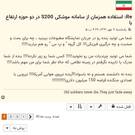
Re: استفاده همزمان از سامانه موشکی S200 در دو حوزه ارتفاع
با
پ
یک‌شنبه ۹ مهر ۱۳۹۱, ۹:۲۶ ب.ظ
س
ت
شما می تونید بنده رو در جریان نمایشگاه مطبوعات ببینید ، چه برای بحث و
صحبت و چه درگیری فیزیکی!!! کل گروه " و پ س " رو هم بیارید!!!!!
شما می تونید چرندیات من رو نخونید!!!!! کسی شما رو زور نکرده!!!! بنده از شما
مدرک یا تاییده نگرفتم در زمینه نظامی که حالا نظر شما برای من مهم باشد!!!!
بنده نه دانشمند هستم و نه باسواد!!آینده نیروی هوایی آمریکا!!! نیرویی با
تعدادی جنگنده قراضه 150 میلیون دلاری!!!!!!!!!!!
Old soldiers never die.They just fade away
ب
ا
قفل شده
ل
ا
4
تعداد پست ها:42
3
2
1
قبلی
پرش به