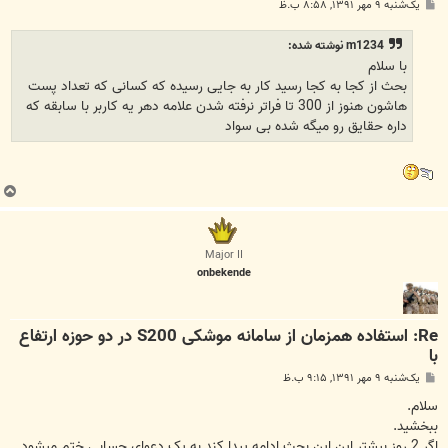
پ
یک‌شنبه ۹ مهر ۱۳۹۱, ۸:۵۸ ب.ظ
س
ت
m1234 نوشته شده:
با سلام
بحث از کجا به کجا رسید کار به جایی رسیده که کسانی که تعداد پست
هاشون هنوز از 300 تا فراتر نرفته شدن علامه دهر یه کاربر با سابقه که
داره حقایق رو میگه شده بی سواد
ب
ا
ل
ا
Major II
onbekende
Re: استفاده همزمان از سامانه موشکی S200 در دو حوزه ارتفاع
با
پ
یک‌شنبه ۹ مهر ۱۳۹۱, ۹:۱۵ ب.ظ
س
ت
سلام.
ببخشید.
اگر 2 روز بیشتر این این بحث ادامه پیدا کند به یک دعوای حسابی ختم میشود.