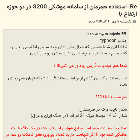
Re: استفاده همزمان از سامانه موشکی S200 در دو حوزه
ارتفاع با
پ
یک‌شنبه ۹ مهر ۱۳۹۱, ۷:۴۱ ب.ظ
س
ت
m-sajedy نوشته شده:
جناب typhoon
اتفاقا این شما هستی که خیال بافی های چند سایتی انگلیسی زبان رو
که معلوم نیست توسط چه کسی اداره میشن رو باور کردی
شما هم چرندیات فارس رو باور می کنی!!!!!
این مستندی که من گفتم از برنامه مستند 5 و از شبکه تهران هم پخش
شده
نام مستند لطفا؟؟؟
شکار نایت واک در صربستان
شکار اف 14 توسط میگ 21 ام اف (در جنگ ایران و عراق)
عطف به مقالات ماهنامه صنایع هوایی این تام کت در یک داگ فایت
غافلگیر شده بود!!! اگر شهامت دارید تعداد پیروزی های تامکت رو هم در