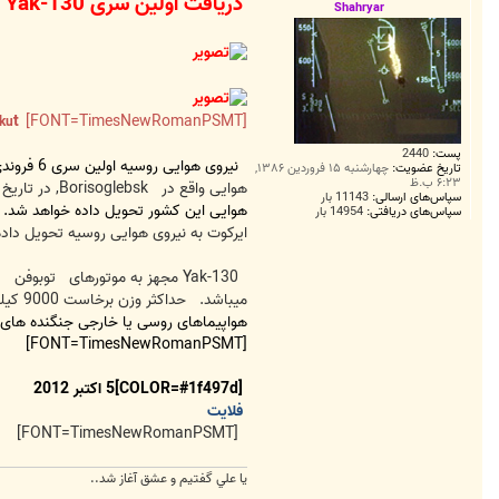
دریافت اولین سری Yak-130 توسط نیروی هوایی روسیه
ت
Shahryar
t
[FONT=TimesNewRomanPSMT]
images: Irku
پست:
2440
نیروی هوایی روسیه اولین سری 6 فروندی از هواپیماهای آموزشی- رزمی
تاریخ عضویت:
چهارشنبه ۱۵ فروردین ۱۳۸۶,
۶:۲۳ ب.ظ
هوایی واقع در
Borisoglebsk, در تاریخ 5 اکتبر به پرواز درآمدند. بنا به اظهار
سپاس‌های ارسالی:
11143 بار
هوایی این کشور تحویل داده خواهد شد. ه
سپاس‌های دریافتی:
14954 بار
ایرکوت به نیروی هوایی روسیه تحویل داد
Yak-130 مجهز به موتورهای
توبوفن
میباشد.
حداکثر وزن برخاست 9000 کیلوگرم و حداکثر سرعت
هواپیماهای روسی یا خارجی جنگنده های نسل +4 یا
[FONT=TimesNewRomanPSMT]
[COLOR=#1f497d]5 اکتبر 2012
فلایت
[FONT=TimesNewRomanPSMT]
يا علي گفتيم و عشق آغاز شد..