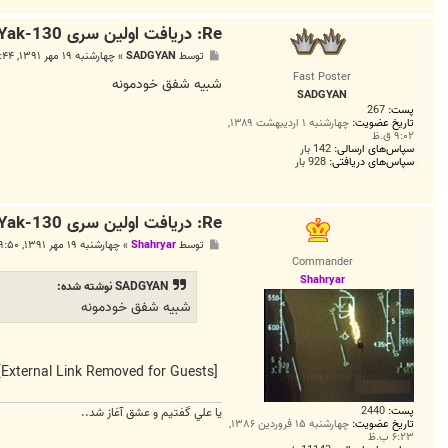
Re: دریافت اولین سری Yak-130 توسط نیروی هوایی روسیه
پ
توسط
SADGYAN
»
چهارشنبه ۱۹ مهر ۱۳۹۱, ۸:۴۴ ق.ظ
س
Fast Poster
ت
شبیه شفق خودمونه
SADGYAN
پست:
267
تاریخ عضویت:
چهارشنبه ۱ اردیبهشت ۱۳۸۹,
۹:۰۲ ق.ظ
سپاس‌های ارسالی:
142 بار
سپاس‌های دریافتی:
928 بار
Re: دریافت اولین سری Yak-130 توسط نیروی هوایی روسیه
پ
توسط
Shahryar
»
چهارشنبه ۱۹ مهر ۱۳۹۱, ۹:۵۰ ق.ظ
س
Commander
ت
Shahryar
SADGYAN نوشته شده:
شبیه شفق خودمونه
[External Link Removed for Guests]
پست:
2440
يا علي گفتيم و عشق آغاز شد..
تاریخ عضویت:
چهارشنبه ۱۵ فروردین ۱۳۸۶,
۶:۲۳ ب.ظ