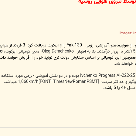
Yak-130 را از ایرکوت دریافت کرد. 3 فروند از هواپیماهای
Oleg Demchenko، مدیر کومپانی ایرکوت، تا سال 2015 تعداد 55 فروند هواپیمای آموزشی-رزمی
مچنین این کومپانی بر اساس سفارش دولت نرخ تولید خود ر ا افزایش خواهد داد.
ه خواهند شد.
[FONT=TimesNewRomanPSMT]
1,060km/h میباشد.
ب
 5 باشد.