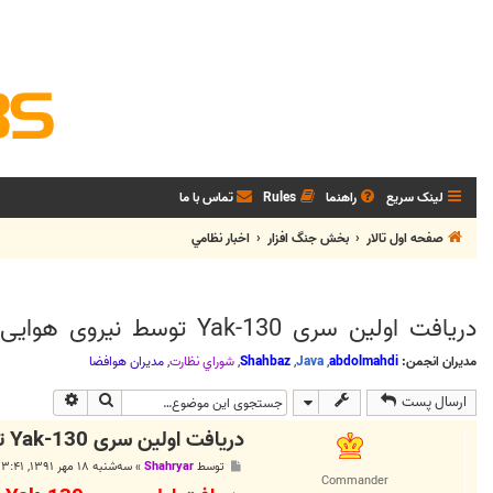
لینک سریع
راهنما
Rules
تماس با ما
صفحه اول تالار
بخش جنگ افزار
اخبار نظامي
دریافت اولین سری Yak-130 توسط نیروی هوایی روسیه
مدیران انجمن:
abdolmahdi
,
Java
,
Shahbaz
,
شوراي نظارت
,
مديران هوافضا
جستجو
جستجوی پی
ارسال پست
دریافت اولین سری Yak-130 توسط نیروی هوایی روسیه
پ
توسط
Shahryar
»
سه‌شنبه ۱۸ مهر ۱۳۹۱, ۳:۴۱ ب.ظ
س
Commander