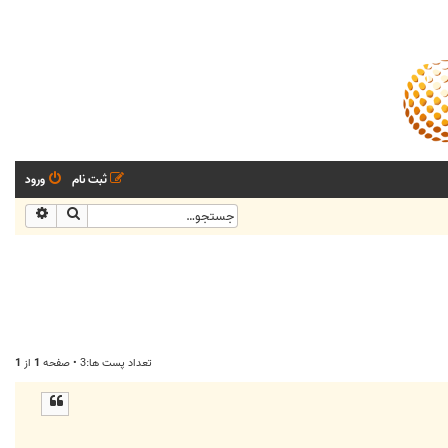
ثبت نام
ورود
جستجو
جستجو
تعداد پست ها:3 • صفحه
1
از
1