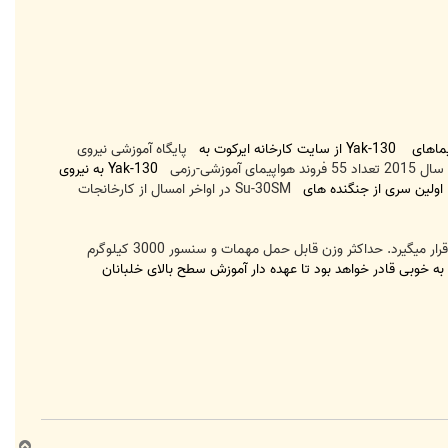
Yak-130 از سایت کارخانه ایرکوت به
پایگاه آموزشی نیروی
Yak-130 به نیروی
 اولین سری از جنگنده های
Su-30SM در اواخر امسال از کارخانجات
Ivchenko Progress AI-222-25 بوده و در دو نقش آموزشی - رزمی مورد استفاده قرار میگیرد. حداکثر وزن قابل حمل مهمات و سنسور 3000 کیلوگرم
ه خوبی قادر خواهد بود تا عهده دار آموزش سطح بالای خلبانان
ب