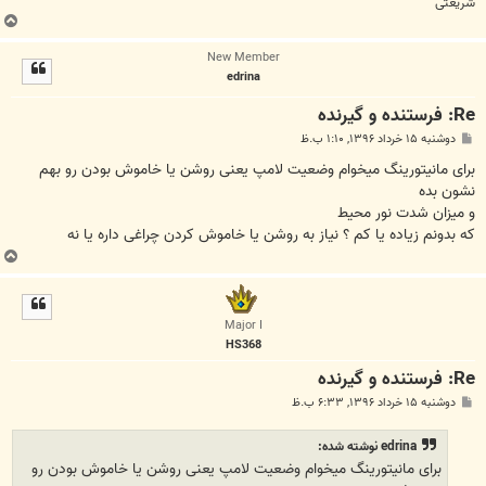
شریعتی
ب
ا
New Member
ل
edrina
ا
Re: فرستنده و گیرنده
پ
دوشنبه ۱۵ خرداد ۱۳۹۶, ۱:۱۰ ب.ظ
س
ت
برای مانیتورینگ میخوام وضعیت لامپ یعنی روشن یا خاموش بودن رو بهم
نشون بده
و میزان شدت نور محیط
که بدونم زیاده یا کم ؟ نیاز به روشن یا خاموش کردن چراغی داره یا نه
ب
ا
ل
ا
Major I
HS368
Re: فرستنده و گیرنده
پ
دوشنبه ۱۵ خرداد ۱۳۹۶, ۶:۳۳ ب.ظ
س
ت
edrina نوشته شده:
برای مانیتورینگ میخوام وضعیت لامپ یعنی روشن یا خاموش بودن رو