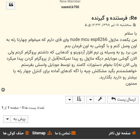
New Member
ل
saeed.k750
ا
Re: فرستنده و گیرنده
پ
سه‌شنبه ۱۸ تیر ۱۳۹۸, ۱۲:۳۳ ق.ظ
س
ت
با سلام
من یکعدد ماژول nude mcu esp8266 وای فای دارم که میخوام چهارتا رله به
اون وصل کنم و با گوشی به اون فرمان بدم
من برد رو به وسیله ی نرم افزار آردوینو و کدهایی که داشتم پروگرام کردم ولی
الان گوشی موبایلم دیگه ماژول رو پیدا نمیکنه(قبل از پروگرام کردن پیدا میکرد
ولی الان نه)تا بخوام دستورات کامند رو توسط موبایل واسش بفرستم
خواهشمندم بگید مشکلش چیه یا اگه کدهای آماده برای کنترل چهار رله یا
بیشتر رو دارید بگذارید.
ممنون
ب
ا
ارسال پست
ل
ا
تعداد پست ها:8 • صفحه
1
از
1
پرش به
صفحه اول تالار
تماس با ما
Sitemap
حذف کوکی ها