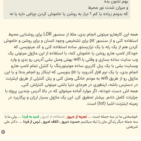
بهم نشون بده
و میزان شدت نور محیط
که بدونم زیاده یا کم ؟ نیاز به روشن یا خاموش کردن چراغی داره یا نه
همه این کارهارو میتونی انجام بدی، مثلا از سنسور LDR برای روشنایی محیط
استفاده کنی و از سنسور pir برای تشخیص وجود انسان و برای روشن و خاموش
کردن هم از یک رله با یک ترازیستور ساده استفاده کنی و کد مینویسی که
خودکار لامپ هارو روشن یا خاموش کنه، با استفاده از این ماژول میتونی یک
وب سایت ساده بسازی و وقتی با wifi بهش وصل بشی آدرس رو بدی و وارد
وبسایت بشی با یک پنل کاربری ساده مونیتورینگ یا کنترل تمام لامپ هارو
انجام بدی، یا یک نرم افزار آندروید یا pc بنویسی که اینکار رو انجام بده! و یا این
ماژول رو از طریق wifi به مودم خانگی وصل کنی و پنل کنترلی از طریق اینترنت
در دسترس باشه، اینطوری در هرجای دنیا باشی میتونی کنترلش کنی.
همه اش دست خودته، اگر موارد آماده میخوای که در بالا آدرس چندین پروژه با
جزئیات کامل دادم. بیشتر تحقیق کن. این یک ماژول بسیار ارزان و پرکاربرد در
زمینه اینترنت اشیا (Iot) است.
خوشبختی ما در سه جمله است ...
تجربه از دیروز
,
استفاده از امروز
,
امید به فردا
... ولی ما با
سه جمله دیگر زندگی مان را تباه میکنیم
حسرت دیروز , اتلاف امروز , ترس از فردا
... دکتر علی
شریعتی
ب
ا