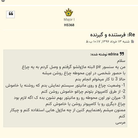
ب
ا
ل
ا
Major I
HS368
Re: فرستنده و گیرنده
پ
شنبه ۱۳ خرداد ۱۳۹۶, ۱۰:۱۷ ب.ظ
س
ت
edrina نوشته شده:
سلام
من یه سنسور pir البته ماژولشو گرفتم و وصل کردم به یه چراغ
با حصور شخصی در اون محوطه چراغ روشن میشه
حالا 3 تا کار میخوام انجام بدم
1- وضعیت چراغ و روی مانیتور سیستم نمایش بدم که روشنه یا خاموش
2- از طرق کامپیوتر بتونم چراغو خاموش روشن کنم
3- میزان نور اون محوطه رو رو مانیتور بهم نشون بده ک اگه لازم بود
چراغ دیگری رو با کامپیوتر روشن یا خاموش کنم
ممنون میشم راهنماییم کنین از چه ماژول هایی استفاده کنم و چیکار
کنم
مرسی