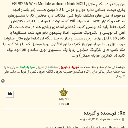
من پیشنهاد میکنم ماژول ESP8266 WiFi Module arduino NodeMCU
بخری قیمت چندانی نداره حول و حوش تا 30 تومن هست (در پاساژ امجد
موجوده)، مدل های مختلف داره! کلی امکانات داره مختص کار با سنسورهای
مختلف و کنترلر pwm به همراه wifi که میتونید با موبایل یا لپتاپ کنترلش
کنید. فقط باید کد نویسی کنید، کدهای آماده ی زیادی هم در نت هست، اگر
اهل کد نویسی و الکترونیک هستید، اصلا پشیمون نخواهید شد، مستقیما با
کابل usb قابل برنامه ریزی هست و نیاز به چیز دیگه ای نداره! برای مثال میتونید
درب منزل رو با موبایلتون باز کنید، یا نور اتاقتون رو با موبایل کم یا زیاد کنید یا
مثلا لامپ های پارکینگ منزلتون رو با یک سنسوری نوری ساده و pir اتوماتیک
کنید (با کمترین هزینه ممکن) و ...
خوشبختی ما در سه جمله است ...
تجربه از دیروز
,
استفاده از امروز
,
امید به فردا
... ولی ما با
سه جمله دیگر زندگی مان را تباه میکنیم
حسرت دیروز , اتلاف امروز , ترس از فردا
... دکتر علی
شریعتی
ب
ا
ل
ا
Major I
HS368
Re: فرستنده و گیرنده
پ
دوشنبه ۱۵ خرداد ۱۳۹۶, ۱:۱۴ ق.ظ
س
ت
راجب سوال مونیتورینگ لامپ ها بیشتر توضیح بدین.