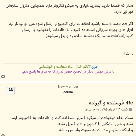
مدار که قصدا دارید بسازید،نیازی به میکروکنترولر دارد،همچنین ماژول سنجش
نور نیز دارد.
اگر هم قصد داشته باشید اطلاعات برای کامپیوتر ارسال شود،می توانید،از نرم
افزار های پورت سریالی استفاده کنید . تا اطلاعات را بخوانید یا ارسال
کنید(اطلاعات مانند یک نوشته ساده رد و بدل میشود)
باتشکر.
"
قرآن"
(کلام خدا) ...راه سعادت و خوشبختی.
با عرض پوزش،دیگر در انجمن حضور ندارم،که به پیام ها پاسخ بدم.
ب
ا
New Member
ل
edrina
ا
Re: فرستنده و گیرنده
پ
شنبه ۱۳ خرداد ۱۳۹۶, ۱۰:۰۱ ب.ظ
س
ت
سلام بعله میخواهم از میکرو کنترلر استفاده کنم و اطلاعات به کامپیوتر ارسال
بشه و حتی الامکان با کامپیوتر هم کنترل بشه
و اینکه میخوام مدارات به صورت وایرلس باشه