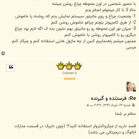
با حصور شخصی در اون محوطه چراغ روشن میشه
حالا 3 تا کار میخوام انجام بدم
1- وضعیت چراغ و روی مانیتور سیستم نمایش بدم که روشنه یا خاموش
2- از طرق کامپیوتر بتونم چراغو خاموش روشن کنم
3- میزان نور اون محوطه رو رو مانیتور بهم نشون بده ک اگه لازم بود چراغ
دیگری رو با کامپیوتر روشن یا خاموش کنم
ممنون میشم راهنماییم کنین از چه ماژول هایی استفاده کنم و چیکار کنم
مرسی
ب
ا
ل
ا
Colonel II
sinaset
Re: فرستنده و گیرنده
پ
شنبه ۱۳ خرداد ۱۳۹۶, ۲:۳۹ ب.ظ
س
ت
سلام بر شما
قصد دارید از میکروکنترولر استفاده کنید؟! (چون تاپیک در قسمت مدارات
انالوگ و دیجیتالی می باشد)