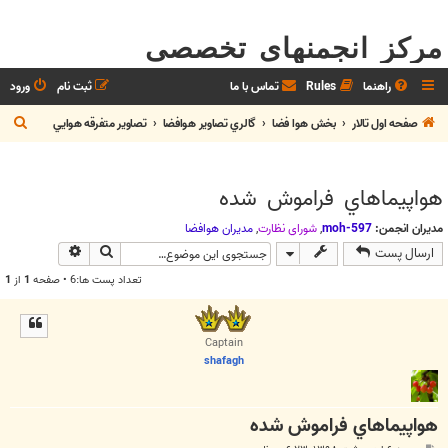
مرکز انجمنهای تخصصی
راهنما
Rules
تماس با ما
ثبت نام
ورود
ج
صفحه اول تالار
بخش هوا فضا
گالري تصاوير هوافضا
تصاوير متفرقه هوايي
س
ت
هواپيماهاي فراموش شده
ج
و
مدیران انجمن:
moh-597
,
شوراي نظارت
,
مديران هوافضا
جستجو
جستجوی پیش
ارسال پست
تعداد پست ها:6 • صفحه
1
از
1
Captain
shafagh
هواپيماهاي فراموش شده