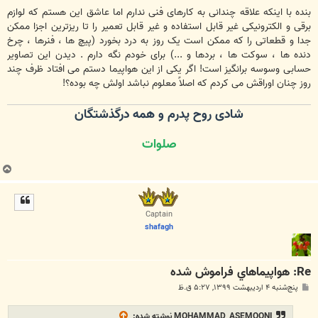
بنده با اینکه علاقه چندانی به کارهای فنی ندارم اما عاشق این هستم که لوازم
برقی و الکترونیکی غیر قابل استفاده و غیر قابل تعمیر را تا ریزترین اجزا ممکن
جدا و قطعاتی را که ممکن است یک روز به درد بخورد (پیچ ها ، فنرها ، چرخ
دنده ها ، سوکت ها ، بردها و ...) برای خودم نگه دارم . دیدن این تصاویر
حسابی وسوسه برانگیز است! اگر یکی از این هواپیما دستم می افتاد ظرف چند
روز چنان اوراقش می کردم که اصلاً معلوم نباشد اولش چه بوده؟!
شادی روح پدرم و همه درگذشتگان
صلوات
ب
ا
ل
ا
Captain
shafagh
Re: هواپيماهاي فراموش شده
پ
پنج‌شنبه ۴ اردیبهشت ۱۳۹۹, ۵:۲۷ ق.ظ
س
ت
MOHAMMAD_ASEMOONI
نوشته شده: