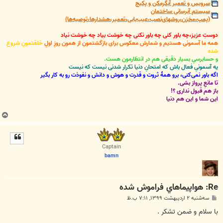
سرویس و تعمیر آبگرمکن و پکیج
سیستم آبرسانی ساختمان
(پمپ،مخزن،روشهای‌نصب،عیب‌یابی،تعمیر،هشدارها،توصیه‌ها)
دوستِ عزیز،چه باور کنی چه باور نکنی چه خوشت بیاد چه خوشت نیاد
همه ما آسمونی هستیم و شمارش معکوس برای بازگشتمون از همون روزِ اولِ
خلقتمون شروع
شده
و حسابرسیِ بسیار دقیقی هم در انتظارمون هست.
یه آسمونیِ فعال باش که امتحانِ دنیا تکرار شدنی نیست که نیست
اگه باور نمی‌کنی، برو همۀ ثروت و قدرت و هوش و دانش و نفوذت رو به کار بگیر
تا مانعِ پرواز بشی.
باز هم قبول نداری ؟!
این شما و این هم دنیا
ب
ا
ل
ا
Captain
bamn
Re: هواپيماهاي فراموش شده
پ
سه‌شنبه ۲ اردیبهشت ۱۳۹۹, ۷:۱۱ ب.ظ
س
ت
با سلام و ضمن تشکر .