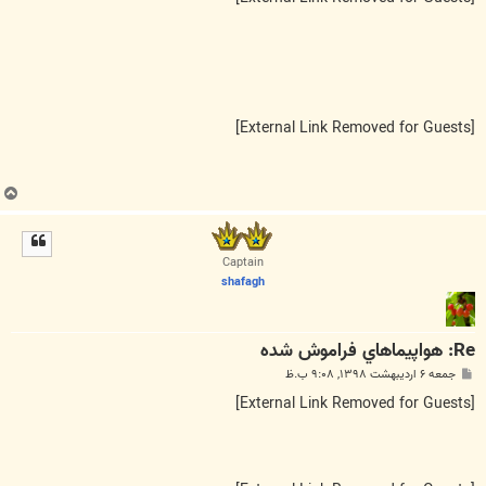
[External Link Removed for Guests]
ب
ا
ل
ا
Captain
shafagh
Re: هواپيماهاي فراموش شده
پ
جمعه ۶ اردیبهشت ۱۳۹۸, ۹:۰۸ ب.ظ
س
ت
[External Link Removed for Guests]