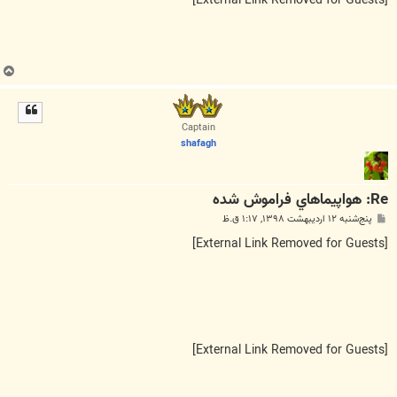
[External Link Removed for Guests]
ب
ا
ل
ا
Captain
shafagh
Re: هواپيماهاي فراموش شده
پ
پنج‌شنبه ۱۲ اردیبهشت ۱۳۹۸, ۱:۱۷ ق.ظ
س
ت
[External Link Removed for Guests]
[External Link Removed for Guests]