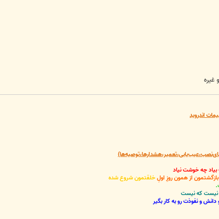
 غیره
یمات اندروید
‌نصب،عیب‌یابی،تعمیر،هشدارها،توصیه‌ها)
 بیاد چه خوشت نیاد
گشتمون از همون روزِ اولِ
خلقتمون شروع شده
.
نی نیست که نیست
دانش و نفوذت رو به کار بگیر