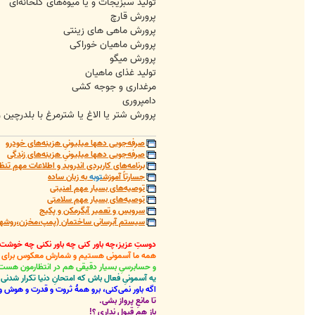
تولید سبزیجات و یا میوه‌های گلخانه‌ای
پرورش قارچ
پرورش ماهی های زینتی
پرورش ماهیان خوراکی
پرورش میگو
تولید غذای ماهیان
مرغداری و جوجه کشی
دامپروری
پرورش شتر یا الاغ یا شترمرغ با بلدرچین و
صرفه‌جویی دهها میلیونیِ هزینه‌های خودرو
صرفه‌جویی دهها میلیونیِ هزینه‌های زندگی
برنامه‌های کاربردی اندروید و اطلاعات مهمِ تنظ
جسارتاً آموزش
توبه
به زبان ساده
توصیه‌های بسیار مهم امنیتی
توصیه‌های بسیار مهم سلامتی
سرویس و تعمیر آبگرمکن و پکیج
سیستم آبرسانی ساختمان (پمپ،مخزن،روشهای
دوستِ عزیز،چه باور کنی چه باور نکنی چه خوشت
همه ما آسمونی هستیم و شمارش معکوس برای باز
و حسابرسیِ بسیار دقیقی هم در انتظارمون هست
یه آسمونیِ فعال باش که امتحانِ دنیا تکرار شد
اگه باور نمی‌کنی، برو همۀ ثروت و قدرت و هوش و 
تا مانعِ پرواز بشی.
باز هم قبول نداری ؟!