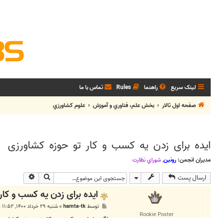
لینک سریع
راهنما
Rules
تماس با ما
صفحه اول تالار
بخش علم، فناوري و آموزش
علوم کشاورزي
ایده برای زدن یه کسب و کار تو حوزه کشاورزی
مدیران انجمن:
رونین
,
شوراي نظارت
جستجو
جستجوی پی
ارسال پست
ایده برای زدن یه کسب و کار
پ
توسط
hamta-tk
»
شنبه ۲۹ خرداد ۱۴۰۰, ۱۱:۵۲ ق.ظ
س
Rookie Poster