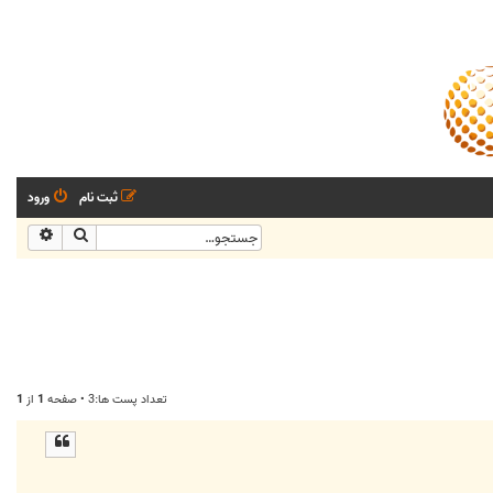
ثبت نام
ورود
جستجو
جستجو
تعداد پست ها:3 • صفحه
1
از
1