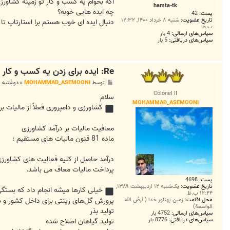
ت
اگه بخوام یه کسب و کار تو زمینه کشاورزی 
hamta-tk
چه ایده هایی خوبه؟
پست:
42
تاریخ عضویت:
شنبه ۸ خرداد ۱۴۰۰, ۱۲:۳۲
دنبال ایده ای خوب هستم برا استارتاپ تا 
ب.ظ
سپاس‌های ارسالی:
4 بار
سپاس‌های دریافتی:
5 بار
Re: ایده برای زدن یه کسب و کار تو حوزه کشاورزی
پ
توسط
MOHAMMAD_ASEMOONI
»
دوشنبه ۳۱ خرداد ۱۴۰۰, ۱۲:۵۱ ب.ظ
س
Colonel II
ت
سلام
MOHAMMAD_ASEMOONI
کشاورزی و دامپروری فعلاً از مالیات 
معافیت مالیات بر درآمد کشاورزی
ماده 81 قنون مالیات های مستقیم :
درآمد حاصل از کلیه فعالیت های کشاورزی،
پرداخت مالیات معاف می باشد.
پست:
4698
تاریخ عضویت:
یک‌شنبه ۱۲ اردیبهشت ۱۳۸۹,
خیلی کارها میشه انجام داد که بستگی
۱۲:۴۴ ب.ظ
پرورش گل‌های زینتی برای داخل کشور و 
محل اقامت:
زمین پهناور خدا ( أرضُ الله
الواسعة)
تولید بذر
سپاس‌های ارسالی:
4752 بار
سپاس‌های دریافتی:
8776 بار
تولید گیاهان اصلاح شده