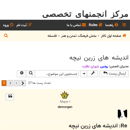
مرکز انجمنهای تخصصی
راهنما
Rules
تماس با ما
ثبت نام
ورود
ج
صفحه اول تالار
بخش فرهنگ، تمدن و هنر
فلسفه
س
ت
اندیشه های زرین نیچه
ج
و
مدیران انجمن:
رونین
,
شوراي نظارت
جستجو
جستجوی پیش
ارسال پست
3
تعداد پست ها:27
2
1
قبلی
Major I
demorgan
Re: اندیشه های زرین نیچه