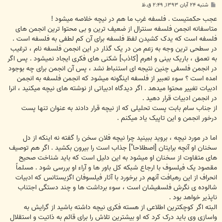
پ
شنبه ۲۴ آبان ۱۳۹۳, ۲:۴۹ ق.ظ
س
ت
عجب حکمتیست . فلسفه غرب ما هم در نیچه خلاصه میشود !
متاسفانه انجمن فلسفه سنترال از ضعیف ترین و بی محتوا ترین انجمن های
فلسفه است که یدک کشیدن لفظ فلسفه برای آن کم لطفی به فلسفه است .
در سطحی ترین وجه به زعم من در یک گذار در این انجمن فلسفه نام ، ترغیب
به تعمق ، باریک بینی و اهرم [کاذب] شکنی های فکری ایجاد نمیشود . پس اگر
در انجمن فلسفی چنین نتیجه ای استنباط نشد ، پس آن انجمن برای چه بوجود
امده است ؟ سوء تعبیر از فلسفه اینگونه میشود که انجمن فلسفه به انجمن
ادبیات تغییر محتوا میدهد . اگر دیدگاه ادبیاتی از نوشته های نیچه میکنید ، انرا
در انجمن ادبیات قرار دهید .
از جناب سام بابت پست تحلیلی که از نیچه قرار دادند به عنوان تنها پست
درخور انجمن و این تاپیک یاد میکنم .
اما در مورد نیچه ، بروید ببینید چرا نیچه فلان سخن را گفته نه اینکه از دل
سخنان او آنچه برایتان [اصطلاحا"] جذاب است را بیرون بکشید . اگر هم توصیف
های متفاوت از سخنان او میشود به این دلیل است که باید شناخت صحیح
مقصود یک فیلسوف با ارجاع شبکه کل باور ها و آراء او بررسی شود . مسلماً
انحراف از این رهیافت آنهم در برخورد با آثار فیلسوفان اگزیستانس که ادبیات
شالوده ی نگرش فلسفیشان است ، سوء برداشت ها و چند دستگی اجتناب
ناپذیر خواهد بود .
البته اگر کوچکترین اطلاعی از هسته فکری نیچه داشته باشید از گرایش به
واسازی وی باید درک کرد که او بیشترین تلاش را برای قائم به ذاتیت و استقلال