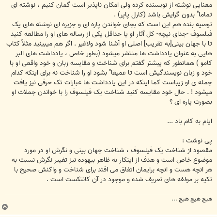
معنایی نوشته از نویسنده کرده ولی امکان ناپذیر است گمان کنیم ، نوشته ای
تماما" بدون گرایش باشد (کارل پاپر) .
توصیه بنده هم این است که بجای خواندن پاره ای و جزیره ای نوشته های یک
فیلسوف -جدای نیچه- کل آثار او یا حداقل یکی از رساله های او را مطالعه کنید
تا با جهان بینی[به تقریب] اصلی او آشنا شود ولاغیر . اگر هم میبینید مثلاً کتاب
هایی به عنوان یادداشت ها منتشر میشود (بطور خاص ، یادداشت های البر
کامو ) همانطور که پیشتر گفتم برای شناخت و مقایسه زبان و خود واقعی او با
خود و زبان نویسندگیش است تا عمیقا" بشود او را شناخت نه برای اینکه کدام
جمله ی او زیباست کما اینکه در این یادداشت ها عبارات تک حرفی نیز یافت
میشود ! . حال خود مقایسه کنید شناخت یک فیلسوف را با خواندن جملات او
بصورت پاره ای ؟
ایام به کام باد ...
پی نوشت :
مقصود از شناخت یک فیلسوف ، شناخت جهان بینی و نگرش او در مورد
موضوع خاص است و هدف از اینکار به ظاهر بیهوده نیز تغییر نگرش نسبت به
هر انچه هست و انچه برایمان اتفاق می افتد برای شناخت و واکنش صحیح با
تکیه بر مولفه های تعریف شده و موجود در آن کانتکست است .
هیچ هیچ هیچ ...
ب
ا