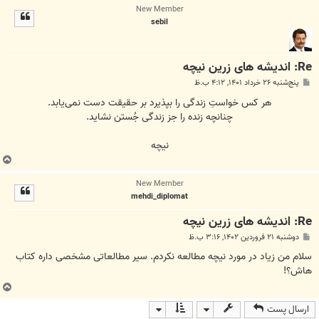
New Member
ل
sebil
ا
Re: اندیشه های زرین نیچه
پ
پنج‌شنبه ۲۶ خرداد ۱۴۰۱, ۴:۱۲ ب.ظ
س
ت
هر کس خواستِ زندگی را بپذیرد بر حقیقت دست نمی‌یابد.
چنانچه زنده را جز زندگی جُستن نشاید.
نیچه
ب
ا
New Member
ل
mehdi_diplomat
ا
Re: اندیشه های زرین نیچه
پ
دوشنبه ۲۱ فروردین ۱۴۰۲, ۳:۱۶ ب.ظ
س
ت
سلام من زیاد در مورد نیچه مطالعه نکردم. سیر مطالعاتی مشخصی داره کتاب
هاش؟!
ب
ا
ارسال پست
ل