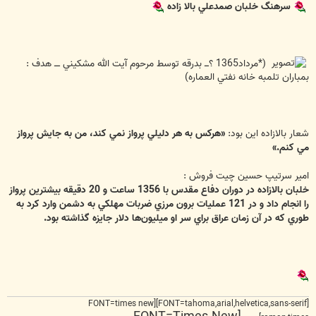
ت
سرهنگ خلبان صمدعلي بالا زاده
(*مرداد1365 ؟ـــ بدرقه توسط مرحوم آيت الله مشكيني ــــ هدف :
بمباران تلمبه خانه نفتي العماره)
شعار بالازاده اين بود:
«هركس به هر دليلي پرواز نمي كند، من به جايش پرواز
مي كنم.»
امیر سرتیپ حسین چیت فروش :
خلبان بالازاده در دوران دفاع مقدس با 1356 ساعت و 20 دقيقه بيشترين پرواز
را انجام داد و در 121 عمليات برون مرزي ضربات مهلكي به دشمن وارد كرد به
طوري كه در آن زمان عراق براي سر او ميليون‌ها دلار جايزه گذاشته بود.
[FONT=tahoma,arial,helvetica,sans-serif][FONT=times new