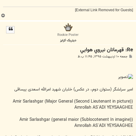
[External Link Removed for Guests]
ب
ا
ل
ا
Rookie Poster
دیتریک کرایز
Re: قهرمانان نيروي هوايي
پ
جمعه ۱۰ اردیبهشت ۱۳۹۵, ۱۱:۴۵ ب.ظ
س
ت
امیر سرلشگر (ستوان دوم، در عکس) خلبان شهید امرالله اسعدی ییساقی
Amir Sarlashgar (Major General (Second Lieutenant in picture))
Amrollah AS`ADI YEYSAAGHEE
Amir Sarlashgar (general maior (Sublocotenent în imagine))
Amrollah AS`ADI YEYSAAGHEE