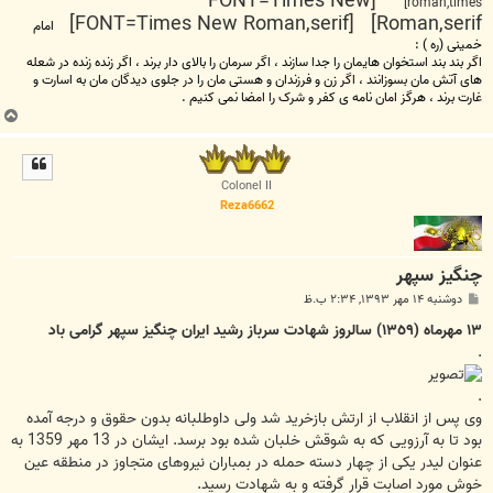
[FONT=Times New
roman,times]
Roman,serif] [FONT=Times New Roman,serif]
امام
خمینی (ره ) :
اگر بند بند استخوان هایمان را جدا سازند ، اگر سرمان را بالای دار برند ، اگر زنده زنده در شعله
های آتش مان بسوزانند ، اگر زن و فرزندان و هستی مان را در جلوی دیدگان مان به اسارت و
غارت برند ، هرگز امان نامه ی کفر و شرک را امضا نمی کنیم .
ب
ا
ل
ا
Colonel II
Reza6662
چنگیز سپهر
پ
دوشنبه ۱۴ مهر ۱۳۹۳, ۲:۳۴ ب.ظ
س
ت
١٣ مهرماه (١٣٥٩) سالروز شهادت سرباز رشید ایران چنگیز سپهر گرامی باد
.
.
وی پس از انقلاب از ارتش بازخرید شد ولی داوطلبانه بدون حقوق و درجه آمده
بود تا به آرزویی که به شوقش خلبان شده بود برسد. ایشان در 13 مهر 1359 به
عنوان لیدر یکی از چهار دسته حمله در بمباران نیروهای متجاوز در منطقه عین
خوش مورد اصابت قرار گرفته و به شهادت رسید.