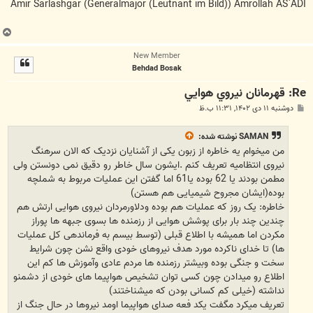
Amir Sarlashgar (Generalmajor (Leutnant im Bild)) Amrollah AS`ADI
ب
ا
New Member
ل
Behdad Bosak
ا
Re: قهرمانان نيروي هوايي
پ
دوشنبه ۱۱ دی ۱۴۰۲, ۱۱:۳۱ ب.ظ
س
ت
SAMAN
نوشته شده:
من میخوام یه خاطره از زبون یکی از آشنایان نزدیک که الان سرهنگ
نیروی انتظامیه تعریف کنم .ایشون سال خاطر رو دقیق نمی دونستن ولی
مطمن بودند یا 62 بوده یا61 اما گفتن این عملیات مربوط به شملچه
بوده(ایشان مجروح شیمیایی هم هستن)
خاطره: یک روز که عملیات هم بوده ودلاورمردان نیروی هوایی ارتش هم
چندین چند بار برای پوشش هوایی از رزمنده ها بسوی جبهه ها پوراز
مکردن اما همیشه با اطلاع قبلی (توسط بیسم به فرماندهی کل عملیات
ها) تا خدای ناکرده مورد هدف نیروهای خودی واقع نشن چون شرایط
سخت و جنگی بوده وبیشتر رزمنده ها مردم عادی وآموزش ها کم این
اطلاع رو میدادن چون کسی توان تشخیص هواپیما های خودی از دشمنو
نداشته (خیلی کم کسانی بودن که میشناختند)
تعریف میکرد مگفت یکد فعه صدای هواپیما اومد نیروها در حال جنگ از