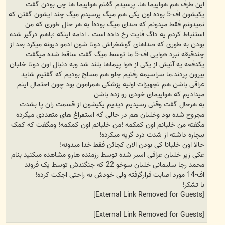
این طرف هم هواپیما ها. پرسیدم گفتم هواپیما ها چی بودن گفت
یکیشون اف-5 بوده اون یکی هم میگ پرسیدم میگ چند ایشون گفتن که
نمیدونم فقط میدونم که صدای میگ بوده! به هر حال طوری که من
استنباط کردم یه داگ فایت رخ داده است . ادامه اینکه :باهم درگیر شده
بودن به طوری که صداهای گوشخراش دوتا شون ادمو دیونه میکرد بعد از
چندقیقه نبرد هوایی اف-5 ما توسط میگ گفت ساقط شده میگفت
یکدفعه یه آتیش از یکی از هوا پیماها بلند شد وبه دنبال اون دوتا خلبان
بیرون پردند.ما سراسیمه رفتیم جلو هم مسلح بودیم که گفتیم شاید
عراقی باشن هم تجهیزات اولیه پزشکی همرامون بود چون احتمال اینم
میدادیم که هواپیمای خودی رو زده باشن
به هرحال گفت وقتی رسیدیم دیدیم یکیشون از قسمت ران پا بشدت
مجروح شده بود وخلبان هم در حالی که استفراغ های متعددی میکرده
مگفته من خلبانم اون کمکمه !من خلبانم اون کمکمه! ومگفت که کمک
بیچاره داشته از شدت درد گریه میکرده!
حالا اون خلبانا کی بودن الان کجائن فقط خدا میدونه!
عکی زیر خلبان عراقی اسیر شده توسط رزمنده هارو مشاهده میکنید بنام
محمد رجا سلیمانی خلبان سوخو 22 که جنگندش توسط یک فروند
اف-14 مورد اصابت قرارگرفته ولی خودش به راحتی اجکت کرده!
با تشکر!
[External Link Removed for Guests]
[External Link Removed for Guests]