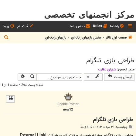
مرکز انجمنهای تخصصی
راهنما
Rules
تماس با ما
ثبت نام
ورود
ج
صفحه اول تالار
بخش بازيهاي رايانه‌اي
بازيهاي رايانه‌اي
س
ت
طراحی بازی تلگرام
ج
و
مدیر انجمن:
شوراي نظارت
جستجو
جستجوی پیش
ارسال پست
تعداد پست ها:2 • صفحه
1
از
1
Rookie Poster
new12
طراحی بازی تلگرام
پ
چهارشنبه ۳۱ مرداد ۱۴۰۳, ۱۱:۵۱ ق.ظ
س
ت
طراحی بازی تلگرام مشابه همستر و نات کوین شرکت
[External Link