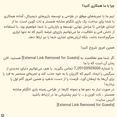
چرا با ما همکاری کنید؟
تیم ما با تجربه‌های موفق در طراحی و توسعه بازی‌های دیجیتال، آماده همکاری
با شما برای ساخت یک بازی تلگرام مشابه همستر و نات کوین است. ما از
ابتدای طراحی تا مراحل نهایی توسعه و بازاریابی با شما خواهیم بود. با استفاده
از دانش فنی و خلاقیت، ما می‌توانیم بازی‌ای عرضه کنیم که نه تنها ابزاری
سرگرم‌کننده باشد، بلکه ارزش‌های تجاری شما را نیز ارتقا دهد.
همین امروز شروع کنید!
اگر شما هم علاقه‌مند به
[External Link Removed for Guests]
هستید، الان
زمان آن است که با ما
با شماره 09109909006_7 تماس بگیرید. با هم، می‌توانیم دنیای جدیدی از
سرگرمی را ایجاد کنیم که کاربران را به خود جذب کند و تجربه‌ای منحصر به فرد را
برای آن‌ها به ارمغان آورد. فرصت را از دست ندهید و همین امروز گام اول را
بردارید!
در صورت نیاز به دمو ها و نمونه کارها در طراحی زمینه بازی تلگرام مشابه
همستر ، نات کوین و … با تیم پشتیبانی ما در ارتباط باشید
آدرس سایت:
[External Link Removed for Guests]
ب