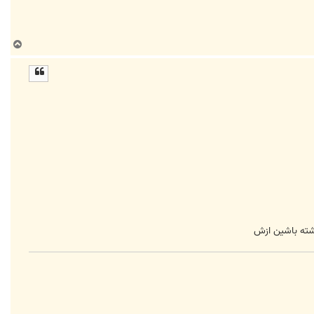
ب
ا
ل
ا
شته باشین ازش