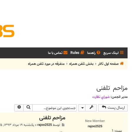
لینک سریع
راهنما
Rules
تماس با ما
صفحه اول تالار
بخش تلفن همراه
متفرقه در مورد تلفن همراه
مزاحم تلفنی
مدیر انجمن:
شوراي نظارت
جستجو
جستجوی پی
ارسال پست
مزاحم تلفنی
New Member
پ
توسط
rajoo2525
»
یک‌شنبه ۱۹ مرداد ۱۳۹۳, ۱۲:۳۵ ب.ظ
rajoo2525
س
پست:
1