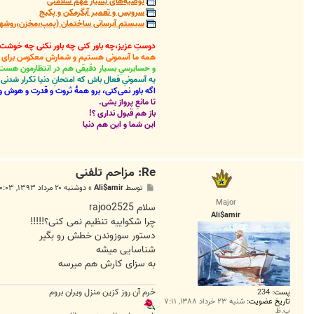
توصیه‌های بسیار مهم سلامتی
سرویس و تعمیر آبگرمکن و پکیج
سیستم آبرسانی ساختمان (پمپ،مخزن،روشهای
دوستِ عزیز،چه باور کنی چه باور نکنی چه خوشت
همه ما آسمونی هستیم و شمارش معکوس برای باز
و حسابرسیِ بسیار دقیقی هم در انتظارمون هست
یه آسمونیِ فعال باش که امتحانِ دنیا تکرار شد
اگه باور نمی‌کنی، برو همۀ ثروت و قدرت و هوش و 
تا مانعِ پرواز بشی.
باز هم قبول نداری ؟!
این شما و این هم دنیا
Re: مزاحم تلفنی
پ
توسط
Ali$amir
»
دوشنبه ۲۰ مرداد ۱۳۹۳, ۱۰:۰۳ ب.ظ
س
Major
ت
سلام rajoo2525
Ali$amir
چرا شکواییه تنظیم نمی کنی؟!!!!!
دستور سوزوندن خطش رو بگیر
شناسایی میشه
به سزای کارش هم میرسه
خرم آن روز کزین منزل ویران بروم
پست:
234
تاریخ عضویت:
شنبه ۲۳ خرداد ۱۳۸۸, ۷:۱۱
ب.ظ