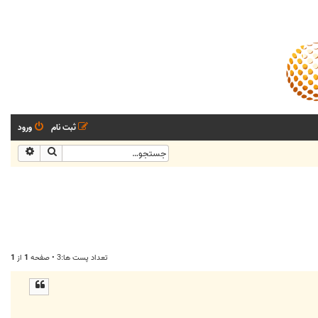
ثبت نام
ورود
جستجو
جستجو
تعداد پست ها:3 • صفحه
1
از
1