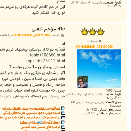
ت
سلام
تاریخ عضویت:
یک‌شنبه ۱۹ مرداد ۱۳۹۳,
این مزاحم کلافم کرده هرکدی رو میزنم نمید
۱۲:۳۰ ب.ظ
تو رو خدا کمکم کنید
Re: مزاحم تلفنی
پ
توسط
MOHAMMAD_ASEMOONI
»
یک‌شنبه ۱۹ مرداد ۱۳۹۳, ۱۱:۴۲ ب
س
Colonel II
ت
ام
MOHAMMAD_ASEMOONI
قبلاً به دو تا از دوستان پیشنهاد کردم شماره اش رو save کنه و براش هیچ زنگی نذاره silent . ی
topic-t108660.html
topic-t69773-12.html
اسمش رو بذارین م1 یعنی مزاحم 1
اگر از شماره ی دیگری زنگ زد باز هم ذخیر
فقط بهش بی اعتنا باشین , خودش میره د
مزاحم از داد و فحش و نصیحت و حرف زدن 
چیزی که دوست نداره اصلا جواب ندادن
پست:
4698
تاریخ عضویت:
یک‌شنبه ۱۲ اردیبهشت ۱۳۸۹,
هر پیامکی هم فرستاد ذخیره اش کنین بدو
۱۲:۴۴ ب.ظ
محل اقامت:
زمین پهناور خدا ( أرضُ الله
الواسعة)
صرفه‌جویی دهها میلیونیِ هزینه‌های خودرو
سپاس‌های ارسالی:
4752 بار
صرفه‌جویی دهها میلیونیِ هزینه‌های زندگی
سپاس‌های دریافتی:
8776 بار
برنامه‌های کاربردی اندروید و اطلاعات مهمِ تنظ
جسارتاً آموزش
توبه
به زبان ساده
توصیه‌های بسیار مهم امنیتی