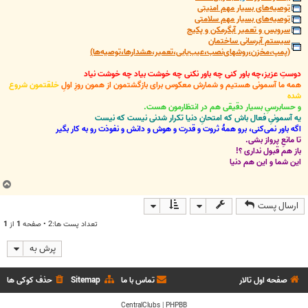
توصیه‌های بسیار مهم امنیتی
توصیه‌های بسیار مهم سلامتی
سرویس و تعمیر آبگرمکن و پکیج
سیستم آبرسانی ساختمان
(پمپ،مخزن،روشهای‌نصب،عیب‌یابی،تعمیر،هشدارها،توصیه‌ها)
دوستِ عزیز،چه باور کنی چه باور نکنی چه خوشت بیاد چه خوشت نیاد
همه ما آسمونی هستیم و شمارش معکوس برای بازگشتمون از همون روزِ اولِ
خلقتمون شروع
شده
و حسابرسیِ بسیار دقیقی هم در انتظارمون هست.
یه آسمونیِ فعال باش که امتحانِ دنیا تکرار شدنی نیست که نیست
اگه باور نمی‌کنی، برو همۀ ثروت و قدرت و هوش و دانش و نفوذت رو به کار بگیر
تا مانعِ پرواز بشی.
باز هم قبول نداری ؟!
این شما و این هم دنیا
ب
ا
ارسال پست
ل
ا
تعداد پست ها:2 • صفحه
1
از
1
پرش به
صفحه اول تالار
تماس با ما
Sitemap
حذف کوکی ها
CentralClubs
|
PHPBB