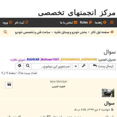
مرکز انجمنهای تخصصی
راهنما
Rules
تماس با ما
ثبت نام
ورود
ج
صفحه اول تالار
بخش خودرو و وسايل نقليه
مباحث فنی و تخصصی خودرو
س
ت
سوال
ج
و
مدیران انجمن:
MOHAMMAD_ASEMOONI
,
Mohsen1001
,
RAHVAR
,
شوراي نظارت
جستجو
جستجوی پیش
ارسال پست
تعداد پست ها:2 • صفحه
1
از
1
New Member
حمید امینی
سوال
پ
دوشنبه ۷ دی ۱۳۹۴, ۸:۲۵ ب.ظ
س
ت