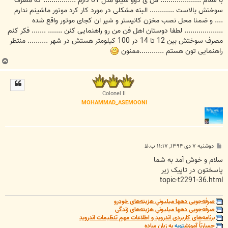
با سلام .................... من ی دوو سیلو مدل 81 دارم ................ که مصرف
سوختش بالاست ............ البته مشکلی در مورد کار کرد موتور ماشینم ندارم
.... و ضمنا محل نصب مخزن کانیستر و شیر ان کجای موتور واقع شده
................... لطفا دوستان اهل فن من رو راهنمایی کنن ....... ....... فکر کنم
مصرف سوختش بین 12 تا 14 در 100 کیلومتر هستش در شهر .......... منتظر
راهنمایی تون هستم ............ممنون
ب
ا
ل
ا
Colonel II
MOHAMMAD_ASEMOONI
پ
دوشنبه ۷ دی ۱۳۹۴, ۱۱:۱۷ ب.ظ
س
ت
سلام و خوش آمد به شما
پاسختون در تاپیک زیر
topic-t2291-36.html
صرفه‌جویی دهها میلیونیِ هزینه‌های خودرو
صرفه‌جویی دهها میلیونیِ هزینه‌های زندگی
برنامه‌های کاربردی اندروید و اطلاعات مهمِ تنظیمات اندروید
جسارتاً آموزش
توبه
به زبان ساده