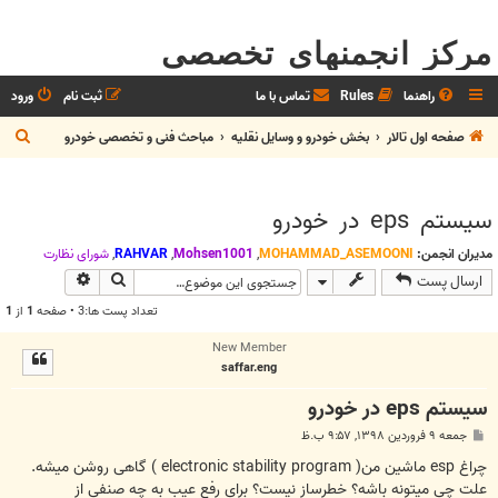
مرکز انجمنهای تخصصی
راهنما
Rules
تماس با ما
ثبت نام
ورود
ج
صفحه اول تالار
بخش خودرو و وسايل نقليه
مباحث فنی و تخصصی خودرو
س
ت
سیستم eps در خودرو
ج
و
مدیران انجمن:
MOHAMMAD_ASEMOONI
,
Mohsen1001
,
RAHVAR
,
شوراي نظارت
جستجو
جستجوی پیش
ارسال پست
تعداد پست ها:3 • صفحه
1
از
1
New Member
saffar.eng
سیستم eps در خودرو
پ
جمعه ۹ فروردین ۱۳۹۸, ۹:۵۷ ب.ظ
س
ت
چراغ esp ماشین من( electronic stability program ) گاهی روشن میشه.
علت چی میتونه باشه؟ خطرساز نیست؟ برای رفع عیب به چه صنفی از