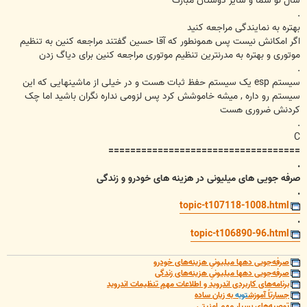
سال نو شما و سایر دوستان مبارک
.
بهتره به نمایندگی مراجعه کنید
اگر امکانش نیست پس همونطور که آقا حسین گفتند مراجعه کنین به تنظیم
موتوری و بهتره به مدرنترین تنظیم موتوری مراجعه کنین برای دیاگ زدن
.
سیستم esp یک سیستم حفظ ثبات هست و در خیلی از ماشینهایی که این
سیستم رو داره , میشه خاموشش کرد پس لزومی نداره نگران باشید اما چک
کردنش ضروری هست
.
C
===================================
.
صرفه جویی های میلیونی در هزینه های خودرو و زندگی
.
topic-t107118-1008.html
.
topic-t106890-96.html
صرفه‌جویی دهها میلیونیِ هزینه‌های خودرو
صرفه‌جویی دهها میلیونیِ هزینه‌های زندگی
برنامه‌های کاربردی اندروید و اطلاعات مهمِ تنظیمات اندروید
جسارتاً آموزش
توبه
به زبان ساده
توصیه‌های بسیار مهم امنیتی