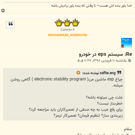
خدا یاور بنده اش هست~ تا وقتی که بنده یاور برادرش باشه
ب
ا
ل
ا
Colonel II
MOHAMMAD_ASEMOONI
Re: سیستم eps در خودرو
پ
یک‌شنبه ۱۱ فروردین ۱۳۹۸, ۱۱:۲۷ ق.ظ
س
ت
saffar.eng
نوشته شده:
چراغ esp ماشین من( electronic stability program ) گاهی روشن
میشه.
علت چی میتونه باشه؟
خطرساز نیست؟
برای رفع عیب به چه صنفی از تعمیرکاران باید مراجعه کرد؟
زیربندی ساز؟ تنظیم فرمان؟ تعمیرکار ترمز؟
سلام