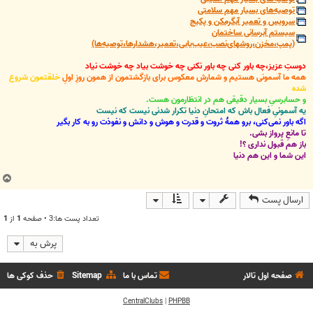
توصیه‌های بسیار مهم سلامتی
سرویس و تعمیر آبگرمکن و پکیج
سیستم آبرسانی ساختمان
(پمپ،مخزن،روشهای‌نصب،عیب‌یابی،تعمیر،هشدارها،توصیه‌ها)
دوستِ عزیز،چه باور کنی چه باور نکنی چه خوشت بیاد چه خوشت نیاد
همه ما آسمونی هستیم و شمارش معکوس برای بازگشتمون از همون روزِ اولِ
خلقتمون شروع
شده
و حسابرسیِ بسیار دقیقی هم در انتظارمون هست.
یه آسمونیِ فعال باش که امتحانِ دنیا تکرار شدنی نیست که نیست
اگه باور نمی‌کنی، برو همۀ ثروت و قدرت و هوش و دانش و نفوذت رو به کار بگیر
تا مانعِ پرواز بشی.
باز هم قبول نداری ؟!
این شما و این هم دنیا
ب
ا
ارسال پست
ل
ا
تعداد پست ها:3 • صفحه
1
از
1
پرش به
صفحه اول تالار
تماس با ما
Sitemap
حذف کوکی ها
CentralClubs
|
PHPBB