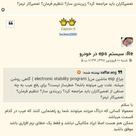
تعمیرکاران باید مراجعه کرد؟ زیربندی ساز؟ تنظیم فرمان؟ تعمیرکار ترمز؟
ب
ا
ل
ا
Captain II
ho3ein2000
Re: سیستم eps در خودرو
پ
شنبه ۱۰ فروردین ۱۳۹۸, ۱۱:۳۴ ب.ظ
س
ت
saffar.eng
نوشته شده:
چراغ esp ماشین من( electronic stability program ) گاهی روشن
میشه. علت چی میتونه باشه؟ خطرساز نیست؟ برای رفع عیب به چه
صنفی از تعمیرکاران باید مراجعه کرد؟ زیربندی ساز؟ تنظیم فرمان؟
تعمیرکار ترمز؟
با سلام
معمولا کسانی که دیاگ میزنند میتونند شما رو راهنمایی کنند که عیب در کدام
قسمت میباشد
ممکن هم هست اصلا ایراد مکانیکی نباشد و فقط یک خطای نرم افزاری باشد
موفق باشید