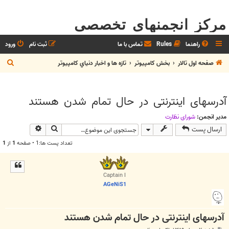
مرکز انجمنهای تخصصی
راهنما
Rules
تماس با ما
ثبت نام
ورود
ج
صفحه اول تالار
بخش كامپيوتر
تازه ها و اخبار دنياي کامپيوتر
س
ت
آدرسهای اینترنتی در حال تمام شدن هستند
ج
و
مدیر انجمن:
شوراي نظارت
جستجو
جستجوی پیش
ارسال پست
تعداد پست ها:1 • صفحه
1
از
1
Captain I
AGeNiS1
آدرسهای اینترنتی در حال تمام شدن هستند