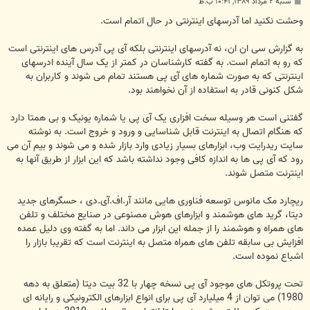
پ
شنبه ۲ مرداد ۱۳۸۹, ۱۰:۴۱ ب.ظ
س
ت
وحشت نکنید اما آدرسهای اینترنتی در حال اتمام است.
به گزارش سی ان ان، نه آدرسهای اینترنتی بلکه آی پی آدرس های اینترنتی است
که رو به اتمام است. به گفته کارشناسان در کمتر از یک سال آینده ادرسهای
اینترنتی که به صورت شماره های آی پی هستند تمام می شوند و کاربران به
شکل کنونی قادر به استفاده از آن نخواهند بود.
گفتنی است هر وسیله سخت افزاری یک آی پی یا شماره یونیک و بی همتا دارد
که هنگام اتصال به اینترنت قابل شناسایی و ورود و خروج است. به نوشته
سایت ریدرایت وب، ابزارهای بسیار زیادی وارد بازار شده و می شوند و بیم آن می
رود که آی پی ها به اندازه کافی وجود نداشته باشد که این ابزار از طریق آنها به
اینترنت متصل شوند.
ریچارد مک مانوس توسعه فناوری هایی مانند آر.اف.آی.دی ، حسگرهای جدید
دیتا، گرید های هوشمند و ابزارهای هوش مصنوعی در صنایع مختلف و تلفن
های همراه و هوشمند را از جمله این ابزار می داند. اما به گفته وی دلیل عمده
افزایش بی سابقه تلفن های همراه متصل به اینترنت است که تقریبا بازار را
اشباع نموده است.
تحت پروتکل های موجود آی پی نسخه چهار با 32 بیت دیتا (متعلق به دهه
1980) می توان از 4 میلیارد آی پی برای انواع ابزارهای الکترونیکی و رایانه ای