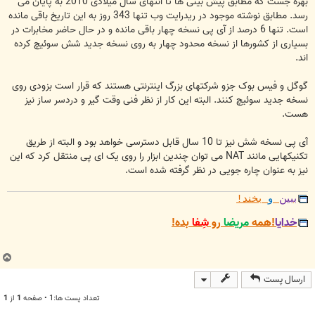
بهره جست که مطابق پیش بینی ها تا انتهای سال میلادی 2010 به پایان می
رسد. مطابق نوشته موجود در ریدرایت وب تنها 343 روز به این تاریخ باقی مانده
است. تنها 6 درصد از آی پی نسخه چهار باقی مانده و در حال حاضر مخابرات در
بسیاری از کشورها از نسخه محدود چهار به روی نسخه جدید شش سوئیچ کرده
اند.
گوگل و فیس بوک جزو شرکتهای بزرگ اینترنتی هستند که قرار است بزودی روی
نسخه جدید سوئیچ کنند. البته این کار از نظر فنی وقت گیر و دردسر ساز نیز
هست.
آی پی نسخه شش نیز تا 10 سال قابل دسترسی خواهد بود و البته از طریق
تکنیکهایی مانند NAT می توان چندین ابزار را روی یک ای پی منتقل کرد که این
نیز به عنوان چاره جویی در نظر گرفته شده است.
ببین
و
بخند!
خدایا
!همه
مریضا
رو
شِفا
بده!
ب
ا
ارسال پست
ل
ا
تعداد پست ها:1 • صفحه
1
از
1