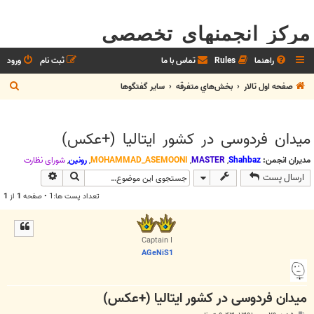
مرکز انجمنهای تخصصی
راهنما
Rules
تماس با ما
ثبت نام
ورود
ج
صفحه اول تالار
بخش‌‌هاي متفرقه
ساير گفتگوها
س
ت
میدان فردوسی در کشور ایتالیا (+عکس)
ج
و
مدیران انجمن:
Shahbaz
,
MASTER
,
MOHAMMAD_ASEMOONI
,
رونین
,
شوراي نظارت
جستجو
جستجوی پیش
ارسال پست
تعداد پست ها:1 • صفحه
1
از
1
Captain I
AGeNiS1
میدان فردوسی در کشور ایتالیا (+عکس)