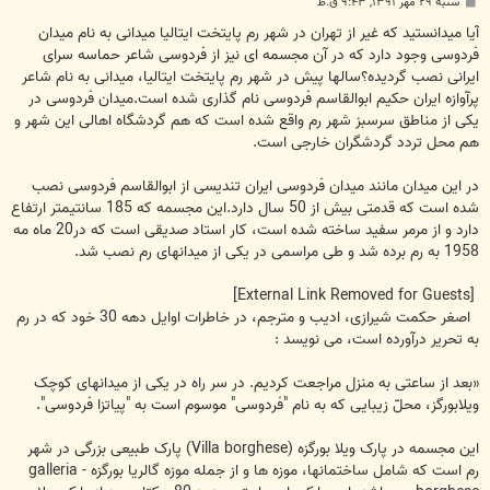
پ
شنبه ۲۹ مهر ۱۳۹۱, ۹:۴۳ ق.ظ
س
ت
آیا میدانستید که غیر از تهران در شهر رم پایتخت ایتالیا میدانی به نام میدان
فردوسی وجود دارد که در آن مجسمه ای نیز از فردوسی شاعر حماسه سرای
ایرانی نصب گردیده؟سالها پیش در شهر رم پایتخت ایتالیا، میدانی به نام شاعر
پرآوازه ایران حکیم ابوالقاسم فردوسی نام گذاری شده است.میدان فردوسی در
یکی از مناطق سرسبز شهر رم واقع شده است که هم گردشگاه اهالی این شهر و
هم محل تردد گردشگران خارجی است.
در این میدان مانند میدان فردوسی ایران تندیسی از ابوالقاسم فردوسی نصب
شده است که قدمتی بیش از 50 سال دارد.این مجسمه که 185 سانتیمتر ارتفاع
دارد و از مرمر سفید ساخته شده است، کار استاد صدیقی است که در20 ماه مه
1958 به رم برده شد و طی مراسمی در یکی از میدانهای رم نصب شد.
[External Link Removed for Guests]
اصغر حکمت شیرازی، ادیب و مترجم، در خاطرات اوایل دهه 30 خود که در رم
به تحریر درآورده است، می نویسد :
«بعد از ساعتی به منزل مراجعت کردیم. در سر راه در یکی از میدانهای کوچک
ویلابورگز، محلّ زیبایی که به نام "فردوسی" موسوم است به "پیاتزا فردوسی".
این مجسمه در پارک ویلا بورگزه (Villa borghese) پارک طبیعی بزرگی در شهر
رم است که شامل ساختمانها، موزه ها و از جمله موزه گالریا بورگزه - galleria