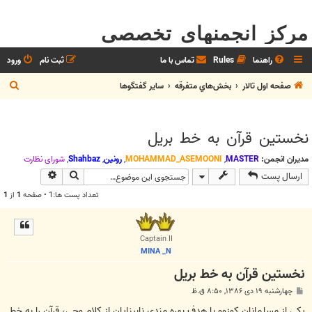
مرکز انجمنهای تخصصی
راهنما
Rules
تماس با ما
ثبت نام
ورود
ج
صفحه اول تالار
بخش‌‌هاي متفرقه
ساير گفتگوها
س
ت
نخستين قرآن به خط بريل
ج
و
مدیران انجمن:
MASTER
,
MOHAMMAD_ASEMOONI
,
رونین
,
Shahbaz
,
شوراي نظارت
جستجو
جستجوی پیش
ارسال پست
تعداد پست ها:1 • صفحه
1
از
1
Captain II
MINA _N
نخستين قرآن به خط بريل
پ
چهارشنبه ۱۹ دی ۱۳۸۶, ۸:۵۰ ق.ظ
س
ت
یکي از مسلمانان كوزوو با هدف بهره مندي نابينايان از كلام وحي، قرآن را به خط