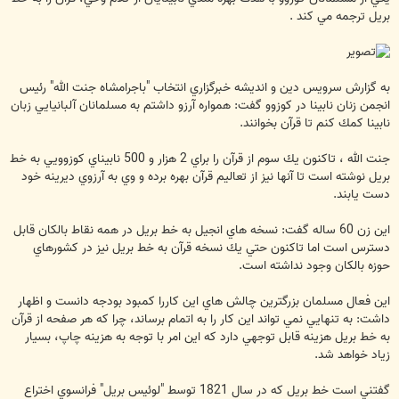
بريل ترجمه مي كند .
به گزارش سرويس دين و انديشه خبرگزاري انتخاب "باجرامشاه جنت الله" رئيس
انجمن زنان نابينا در كوزوو گفت: همواره آرزو داشتم به مسلمانان آلبانيايي زبان
نابينا كمك كنم تا قرآن بخوانند.
جنت الله ، تاكنون يك سوم از قرآن را براي 2 هزار و 500 نابيناي كوزوويي به خط
بريل نوشته است تا آنها نيز از تعاليم قرآن بهره برده و وي به آرزوي ديرينه خود
دست يابند.
اين زن 60 ساله گفت: نسخه هاي انجيل به خط بريل در همه نقاط بالكان قابل
دسترس است اما تاكنون حتي يك نسخه قرآن به خط بريل نيز در كشورهاي
حوزه بالكان وجود نداشته ‌است.
اين فعال مسلمان بزرگترين چالش هاي اين كاررا كمبود بودجه دانست و اظهار
داشت: به تنهايي نمي تواند اين كار را به اتمام برساند، چرا كه هر صفحه از قرآن
به خط بريل هزينه قابل توجهي دارد كه اين امر با توجه به هزينه چاپ، بسيار
زياد خواهد شد.
گفتني است خط بريل كه در سال 1821 توسط "لوئيس بريل" فرانسوي اختراع