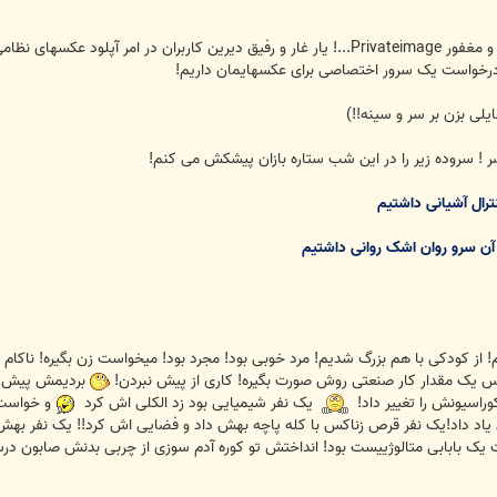
بدینوسیله عروج جانسوز و ملکوتی مرحوم و مغفور Privateimage...! یار غار و رفیق دی
 درخواست یک سرور اختصاصی برای عکسهایمان داریم!
لی بزن بر سر و سینه!!)
صر ! سروده زیر را در این شب ستاره بازان پیشکش می کنم!
ترال آشیانی داشتیم
 آن سرو روان اشک روانی داشتیم
یم! از کودکی با هم بزرگ شدیم! مرد خوبی بود! مجرد بود! میخواست زن بگیره! ناکام
اس یک مقدار کار صنعتی روش صورت بگیره! کاری از پیش نبردن!
بردیمش پیش یک برقکار خ
راسیونش را تغییر داد!
یک نفر شیمیایی بود زد الکلی اش کرد
و خواست 
د داد!یک نفر قرص زناکس با کله پاچه بهش داد و فضایی اش کرد!! یک نفر بهش گف
 یک بابابی متالوژییست بود! انداختش تو کوره آدم سوزی از چربی بدنش صابون در