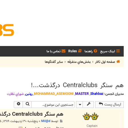
لینک سریع
راهنما
Rules
تماس با ما
صفحه اول تالار
بخش‌‌هاي متفرقه
ساير گفتگوها
هم سنگر Centralclubs درگذشت...!
مدیران انجمن:
Shahbaz
,
MASTER
,
MOHAMMAD_ASEMOONI
,
رونین
,
شوراي نظارت
جستجو
جستجوی پی
ارسال پست
هم سنگر Centralclubs درگذشت...!
پ
توسط
Mil@d
»
پنج‌شنبه ۳۰ اردیبهشت ۱۳۸۹, ۱۲:۲۵ ق.ظ
س
Captain