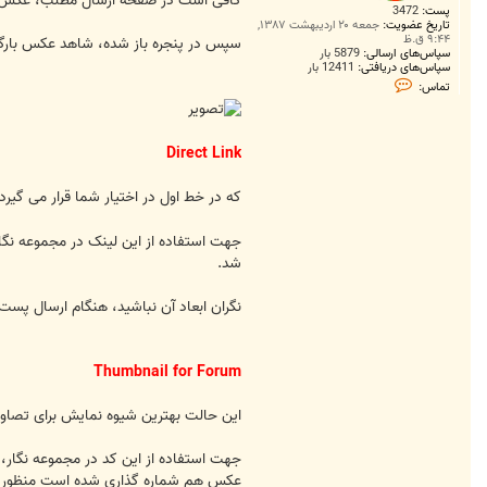
کافی است در صفحه ارسال مطلب، عکس خود را انتخاب کنید و کلید Upload را بزنید. (البته این قابلی
پست:
3472
تاریخ عضویت:
جمعه ۲۰ اردیبهشت ۱۳۸۷,
۹:۴۴ ق.ظ
سپس در پنجره باز شده، شاهد عکس بارگزا
سپاس‌های ارسالی:
5879 بار
سپاس‌های دریافتی:
12411 بار
ت
تماس:
م
ا
س
S
o
Direct Link
l
v
e
که در خط اول در اختیار شما قرار می گیر
r
جهت استفاده از این لینک در مجموعه نگار
شد.
نگران ابعاد آن نباشید، هنگام ارسال پست
Thumbnail for Forum
این حالت بهترین شیوه نمایش برای تصاویر
جهت استفاده از این کد در مجموعه نگار
عکس هم شماره گذاری شده است منظور اس