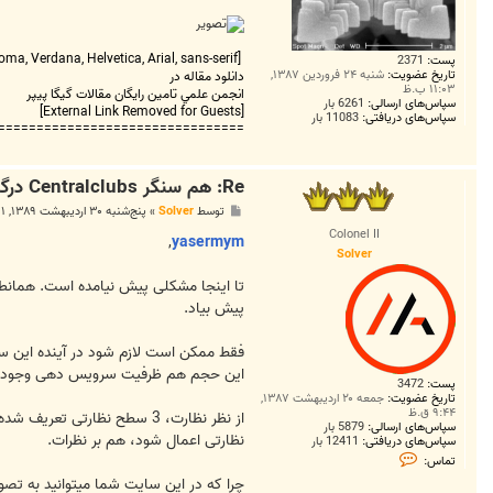
[FONT=tahoma, Verdana, Helvetica, Arial, sans-serif][COLOR=#444444]==================================
پست:
2371
تاریخ عضویت:
شنبه ۲۴ فروردین ۱۳۸۷,
دانلود مقاله در
۱۱:۰۳ ب.ظ
انجمن علمي تامين رايگان مقالات گيگا پيپر
سپاس‌های ارسالی:
6261 بار
[External Link Removed for Guests]
سپاس‌های دریافتی:
11083 بار
===============================
Re: هم سنگر Centralclubs درگذشت...!
پ
توسط
Solver
»
پنج‌شنبه ۳۰ اردیبهشت ۱۳۸۹, ۲:۳۱ ب.ظ
س
Colonel II
ت
,
yasermym
Solver
تا اینجا مشکلی پیش نیامده است. همانطو
پیش بیاد.
این حجم هم ظرفیت سرویس دهی وجود د
پست:
3472
تاریخ عضویت:
جمعه ۲۰ اردیبهشت ۱۳۸۷,
۹:۴۴ ق.ظ
سپاس‌های ارسالی:
5879 بار
نظارتی اعمال شود، هم بر نظرات.
سپاس‌های دریافتی:
12411 بار
ت
تماس:
م
چرا که در این سایت شما میتوانید به تصوی
ا