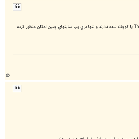
ا
ل
ا
البته دوستان به خوبي سايتهاي آپلودگر رو مي شناسند. اينهم دو سايت جايگزين كه البته گويا براي فرومها، گزينه Thumbnails يا كوچك شده ندارند و تنها براي وب سايتهاي چنين امكان منظور كرده
ب
ا
ل
ا