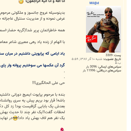
ت
انا الله و انا الیه الراجعون!
Mil@d
عرض نموده و از مدیریت سنترال عاجزانه
همه خاطراتمان پرپر شد!(گریه حضار-اسمای
با الهام از زنده یاد رهی معیری شاعر معا
یاد ایامی که پرایویتی داشتیم در میان سن
پست:
3309
تاریخ عضویت:
شنبه ۱۰ آذر ۱۳۸۶, ۵:۵۹
ب.ظ
گرد آن عکسها می سوختیم پروانه وار پای
سپاس‌های ارسالی:
3096 بار
سپاس‌های دریافتی:
11996 بار
.
.
حی علی الحالگیری!!!
بنده با مرحوم پرایوت ایمیج دورانی داشت
باشه! قرار بود بریم پیش یه سری روانشن
بعدش یک بابایی گرافیست بود! زد کل دکو
لحظات گفت!!یک نفر چند تا حدیث بهش یا
یک نفر هم لاف بهش یاد داد!
در نهایت