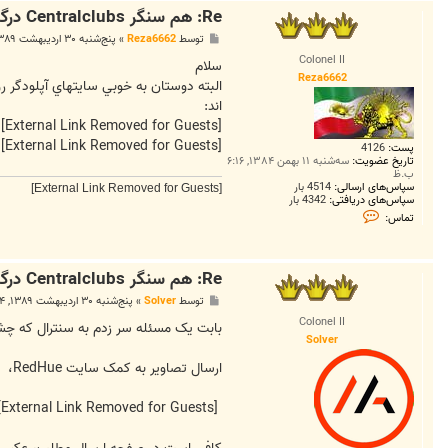
Re: هم سنگر Centralclubs درگذشت...!
پ
توسط
Reza6662
»
پنج‌شنبه ۳۰ اردیبهشت ۱۳۸۹, ۸:۴۳ ق.ظ
س
Colonel II
ت
سلام
Reza6662
اند:
[External Link Removed for Guests]
[External Link Removed for Guests]
پست:
4126
تاریخ عضویت:
سه‌شنبه ۱۱ بهمن ۱۳۸۴, ۶:۱۶
ب.ظ
سپاس‌های ارسالی:
4514 بار
[External Link Removed for Guests]
سپاس‌های دریافتی:
4342 بار
ت
تماس:
م
ا
س
R
Re: هم سنگر Centralclubs درگذشت...!
e
z
پ
توسط
Solver
»
پنج‌شنبه ۳۰ اردیبهشت ۱۳۸۹, ۱:۴۴ ب.ظ
a
س
6
Colonel II
ت
بابت یک مسئله سر زدم به سنترال که چشم
6
Solver
6
2
ارسال تصاویر به کمک سایت RedHue،
[External Link Removed for Guests]