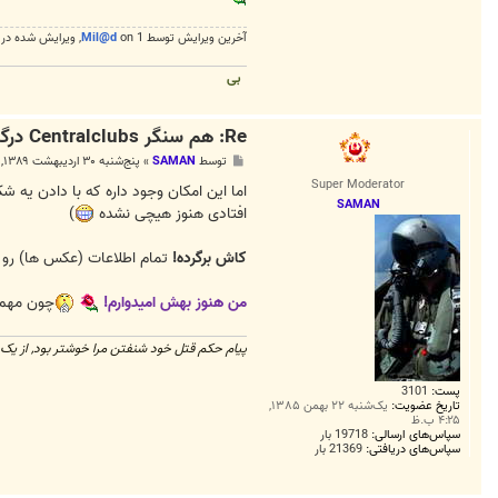
آخرین ويرايش توسط 1 on
Mil@d
, ويرايش شده در 0.
بی
Re: هم سنگر Centralclubs درگذشت...!
پ
توسط
SAMAN
»
پنج‌شنبه ۳۰ اردیبهشت ۱۳۸۹, ۱:۲۰ ق.ظ
س
Super Moderator
ت
اما این امکان وجود داره که با دادن یه شک
SAMAN
افتادی هنوز هیچی نشده
)
کاش برگرده!
تمام اطلاعات (عکس ها) رو 
من هنوز بهش امیدوارم!
چون مهم ا
پیام حکم قتل خود شنفتن مرا خوشتر بود, از یک 
پست:
3101
تاریخ عضویت:
یک‌شنبه ۲۲ بهمن ۱۳۸۵,
۴:۲۵ ب.ظ
سپاس‌های ارسالی:
19718 بار
سپاس‌های دریافتی:
21369 بار