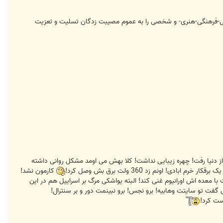
رین کاربران در امر آپلود عکسهای نظامی-فرهنگی-هنری- و شخصی را به عموم مصیبت زدگان تسلیت و تعزیت
 از دنیا رفت! چهره زیبایی نداشت! کلا بهش می اومد مشکل روانی داشته
رم ابادی! اونم زد 360 ولت برق بش وصل کرد!
کارمون نشد!
با معده اش اورانیوم غنی کند! البته یواشکی مرگ بر اسراییل هم در این
ت تو سایتت وهابیه! برو نجس! برو نبینمت دور و بر سنترال!
ست کرد!