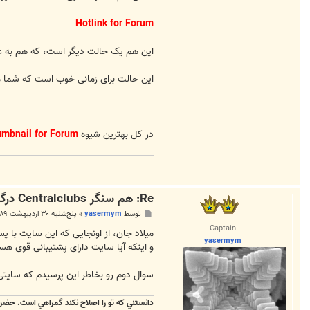
Hotlink for Forum
این هم یک حالت دیگر است، که هم به عکس
این حالت برای زمانی خوب است که شما می
در کل بهترین شیوه
mbnail for Forum
Re: هم سنگر Centralclubs درگذشت...!
پ
توسط
yasermym
»
پنج‌شنبه ۳۰ اردیبهشت ۱۳۸۹, ۱:۵۸ ب.ظ
س
Captain
ت
میلاد جان، از اونجایی که این سایت با پسوند ir ثبت شده احتمال فیل شدن اون در آینده ه
yasermym
و اینکه آیا سایت دارای پشتیبانی قوی هست
سوال دوم رو بخاطر این پرسیدم که سایتی مثل shareiffic هم دارای امکانات خوبی بود اما نمی دانم چطور شد که کلا جمع شد و همه عکس های آپلودی بنده و یکسر
دانستني که تو را اصلاح نکند گمراهي است. حضر