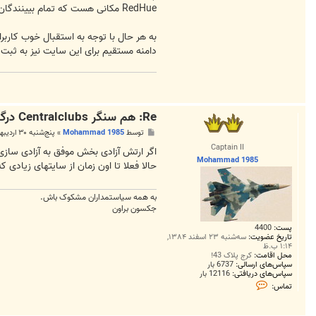
س
RedHue مکانی هست که تمام بیینندگان نظر شما را در مورد تصویر خواهند دید.
S
o
l
به هر حال با توجه به استقبال خوب کاربرا
v
e
دامنه مستقیم برای این سایت نیز به ثبت
r
Re: هم سنگر Centralclubs درگذشت...!
پ
توسط
Mohammad 1985
»
پنج‌شنبه ۳۰ اردیبهشت ۱۳۸۹, ۳:۱۵ ب.ظ
س
Captain II
ت
اگر ارتش آزادی بخش موفق به آزادی ساز
Mohammad 1985
حالا فعلا تا اون زمان از سایتهای زیادی 
به همه سياستمداران مشکوک باش.
جکسون براون
پست:
4400
تاریخ عضویت:
سه‌شنبه ۲۳ اسفند ۱۳۸۴,
۱:۱۴ ب.ظ
محل اقامت:
کرج پلاک 43!
سپاس‌های ارسالی:
6737 بار
سپاس‌های دریافتی:
12116 بار
ت
تماس:
م
ا
س