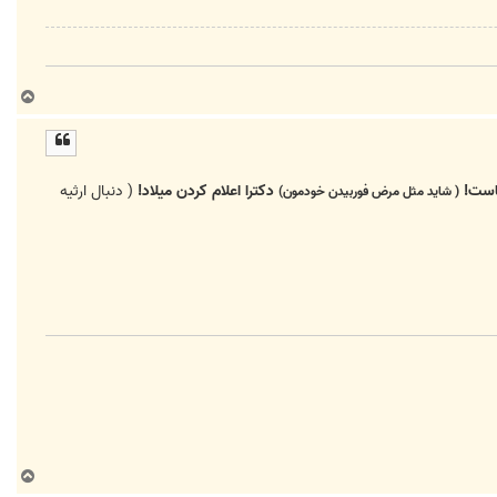
ب
ا
ل
ا
ماست!
دکترا اعلام کردن میلاد!
( دنبال ارثیه
( شاید مثل مرض فوربیدن خودمون)
ب