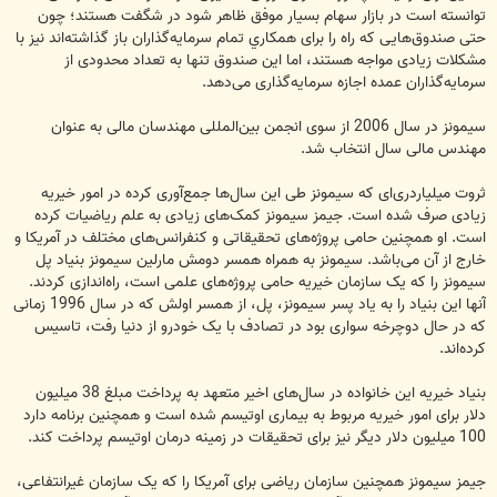
توانسته است در بازار سهام بسیار موفق ظاهر شود در شگفت هستند؛ چون
حتی صندوق‌هایی که راه را برای همكاري تمام سرمایه‌گذاران باز گذاشته‌اند نیز با
مشکلات زیادی مواجه هستند، اما این صندوق تنها به تعداد محدودی از
سرمایه‌گذاران عمده اجازه سرمایه‌گذاری می‌دهد.
سیمونز در سال 2006 از سوی انجمن بین‌المللی مهندسان مالی به عنوان
مهندس مالی سال انتخاب شد.
ثروت میلیاردری‌ای که سیمونز طی این سال‌ها جمع‌آوری کرده در امور خیریه
زیادی صرف شده است. جیمز سیمونز کمک‌های زیادی به علم ریاضیات کرده
است. او همچنین حامی پروژه‌های تحقیقاتی و کنفرانس‌های مختلف در آمریکا و
خارج از آن می‌باشد. سیمونز به همراه همسر دومش مارلین سیمونز بنیاد پل
سیمونز را که یک سازمان خیریه حامی پروژه‌های علمی است، راه‌اندازی کردند.
آنها این بنیاد را به یاد پسر سیمونز، پل، از همسر اولش که در سال 1996 زمانی
که در حال دوچرخه سواری بود در تصادف با یک خودرو از دنیا رفت، تاسیس
کرده‌اند.
بنیاد خیریه این خانواده در سال‌های اخیر متعهد به پرداخت مبلغ 38 میلیون
دلار برای امور خیریه مربوط به بیماری اوتیسم شده است و همچنین برنامه دارد
100 میلیون دلار دیگر نیز برای تحقیقات در زمینه درمان اوتیسم پرداخت کند.
جیمز سیمونز همچنین سازمان ریاضی برای آمریکا را که یک سازمان غیرانتفاعی،