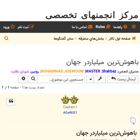
مرکز انجمنهای تخصصی
راهنما
Rules
تماس با ما
ثبت نام
ورود
ج
صفحه اول تالار
بخش‌‌هاي متفرقه
ساير گفتگوها
س
ت
با‌هوش‌ترین میلیاردر جهان
ج
و
مدیران انجمن:
Shahbaz
,
MASTER
,
MOHAMMAD_ASEMOONI
,
رونین
,
شوراي نظارت
جستجو
جستجوی پیش
ارسال پست
تعداد پست ها:1 • صفحه
1
از
1
Captain I
AGeNiS1
با‌هوش‌ترین میلیاردر جهان