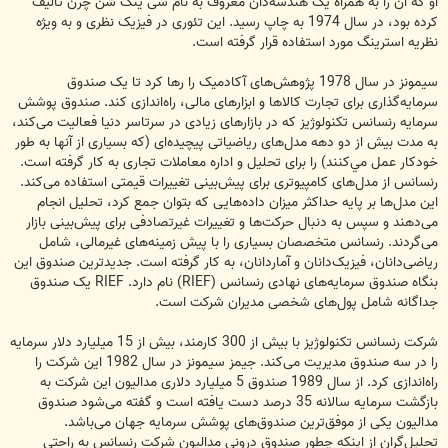
او که آن را به همراه یک هندسه‌دان معروف به نام شی ینگ شن چرن تالیف
کرده بود، در سال 1974 به چاپ رسید. این تئوری در فیزیک نظری و به ویژه
نظریه استرینگ مورد استفاده قرار گرفته است.
سیمونز در سال 1978 پژوهش‌های آکادمیک را رها کرد تا یک صندوق
سرمایه‌گذاری برای تجارت کالاها و ابزارهای مالی، راه‌اندازی کند. صندوق پوشش
سرمایه رنسانس تکنولوژیز که در بازارهای زیادی در سرتاسر دنیا فعالیت می‌کند،
به مدت بیش از دو دهه مدل‌های ریاضیاتی پیچیده‌ای (که بسیاری از آنها به طور
خودکار عمل مي‌كنند) را برای تحلیل و اداره معاملات تجاری به کار گرفته است.
رنسانس از مدل‌های کامپیوتری برای پیش‌بینی تغییرات قیمتی استفاده می‌کند.
این مدل‌ها بر پایه حداکثر میزان داده‌هایی که بتوان جمع کرد، تحلیل انجام
می‌دهند و سپس به دنبال حرکت‌ها و تغییرات غیر‌تصادفی برای پیش‌بینی بازار
می‌گردند. رنسانس متخصصان بسیاری را با پیش زمینه‌های غیر‌مالی، شامل
ریاضی‌دانان، ‌فیزیک‌دانان و آماردانان، به کار گرفته است. جدیدترین صندوق این
بنگاه صندوق سرمایه‌های نهادی رنسانس (RIEF) نام دارد. RIEF یک صندوق
جداگانه شامل پول‌های شخصی مدیران شرکت است.
شرکت رنسانس تکنولوژیز با بیش از 300 کارمند، بیش از 15 میلیارد دلار سرمایه
را در سه صندوق مدیریت می‌کند. جیمز سیمونز در سال 1982 این شرکت را
راه‌اندازی کرد. از سال 1989 صندوق 5 میلیارد دلاری مدالیون این شرکت به
بازگشت سرمایه سالانه 35 درصد دست یافته است و گفته می‌شود صندوق
مدالیون یکی از موفق‌ترین صندوق‌های پوشش سرمایه جهان می‌باشد.
تحلیل‌گران از اینکه چطور صندوق درونی مدالیون شرکت رنسانس به راحتی