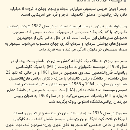
پ
پنج‌شنبه ۲۰ خرداد ۱۳۸۹, ۱۲:۱۳ ب.ظ
س
ت
جیمز (جیم) هریس سیمونز، میلیاردر پنجاه و پنجم جهان با ثروت 8 میلیارد
دلار،‌ یک ریاضیدان، محقق آکادمیک، تاجر و فرد خیر آمریکایی است.
وی متولد شهر نیوتون در ماساچوست است. او در سال 1982 شرکت رنسانس
تکنولوژیز را که یک بنگاه خصوصی در نیویورک است، تاسیس کرد. سیمون
همچنان مدیرعامل این شرکت است که در حال حاضر یکی از موفق‌ترین
صندوق‌های پوشش سرمایه و سرمایه‌گذاری جهان محسوب مي‌شود. سیمونز به
همراه همسرش در منهتن زندگی می‌کند و سه فرزند دارد.
جیم سیمونز فرزند مالک یک کارخانه کفش سازی در ماساچوست بود. او در
سال 1958 از موسسه تکنولوژی ماساچوست (MIT) با مدرک کارشناسی
ریاضیات فارغ‌التحصیل شد. وی همچنین در سال 1961 و در حالی که تنها 23
سال داشت، از دانشگاه برکلی کالیفرنیا با مدرک دکترای ریاضی فارغ‌التحصیل
شد. او بین سال‌های 1964 و 1968 عضو محققان بخش تحقیقات روابط
عمومی موسسه تحقیقات دفاعی (IDA) بود. سیمونز همچنین در دانشگاه‌های
هاروارد و MIT ریاضیات تدریس می‌کرد. او در سال 1968 به عنوان ريیس
دپارتمان ریاضی‌دانشگاه استونی بروک برگزیده شد.
سیمونز در سال 1976 جایزه اوسوالد وبلن در هندسه را از انجمن ریاضیات
آمریکا دریافت کرد. اثرگذارترین پژوهش سیمونز شامل کشف و به کارگیری
اندازه‌های خاص هندسی که منجر به خلق تئوری چرن- سیمونز شد، بود. تئوری