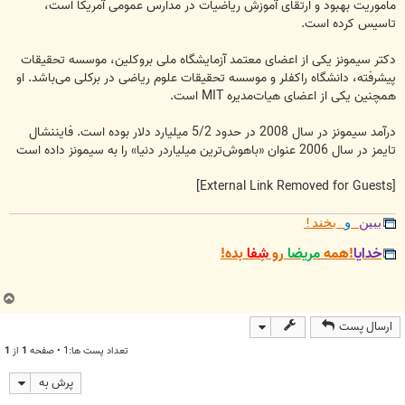
ماموریت بهبود و ارتقای آموزش ریاضیات در مدارس عمومی آمریکا است،
تاسیس کرده است.
دکتر سیمونز یکی از اعضای معتمد آزمایشگاه ملی بروکلین، موسسه تحقیقات
پیشرفته، دانشگاه راکفلر و موسسه تحقیقات علوم ریاضی در برکلی می‌باشد. او
همچنین یکی از اعضای هیات‌مدیره MIT است.
درآمد سیمونز در سال 2008 در حدود 5/2 میلیارد دلار بوده است. فایننشال
تایمز در سال 2006 عنوان «باهوش‌ترین میلیاردر دنیا» را به سیمونز داده است
[External Link Removed for Guests]
ببین
و
بخند!
خدایا
!همه
مریضا
رو
شِفا
بده!
ب
ا
ارسال پست
ل
ا
تعداد پست ها:1 • صفحه
1
از
1
پرش به