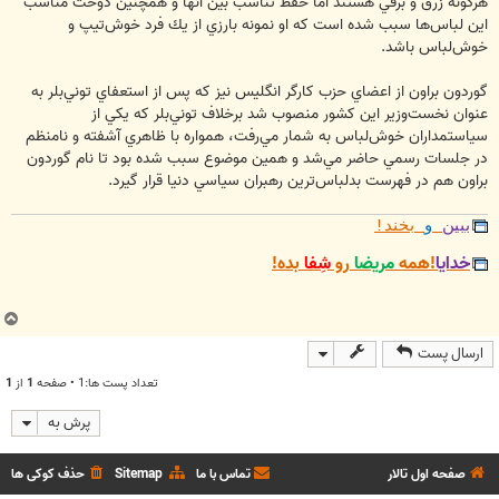
هرگونه زرق و برقي هستند اما حفظ تناسب بين آنها و همچنين دوخت مناسب
اين لباس‌ها سبب شده است كه او نمونه بارزي از يك فرد خوش‌تيپ و
خوش‌لباس باشد.
گوردون براون از اعضاي حزب كارگر انگليس نيز كه پس از استعفاي توني‌بلر به
عنوان نخست‌وزير اين كشور منصوب شد برخلاف توني‌بلر كه يكي از
سياستمداران خوش‌لباس به شمار مي‌رفت، همواره با ظاهري آشفته و نامنظم
در جلسات رسمي حاضر مي‌شد و همين موضوع سبب شده بود تا نام گوردون
براون هم در فهرست بدلباس‌ترين رهبران سياسي دنيا قرار گيرد.
ببین
و
بخند!
خدایا
!همه
مریضا
رو
شِفا
بده!
ب
ا
ارسال پست
ل
ا
تعداد پست ها:1 • صفحه
1
از
1
پرش به
صفحه اول تالار
تماس با ما
Sitemap
حذف کوکی ها