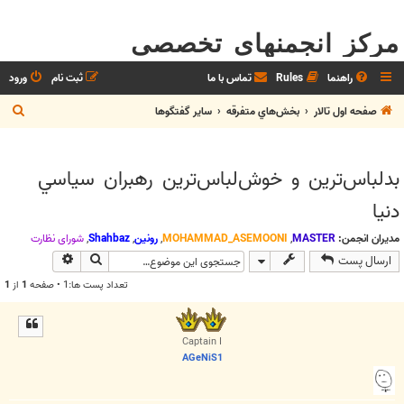
مرکز انجمنهای تخصصی
راهنما
Rules
تماس با ما
ثبت نام
ورود
ج
صفحه اول تالار
بخش‌‌هاي متفرقه
ساير گفتگوها
س
ت
بدلباس‌ترين و خوش‌لباس‌ترين رهبران سياسي
ج
دنيا
و
مدیران انجمن:
MASTER
,
MOHAMMAD_ASEMOONI
,
رونین
,
Shahbaz
,
شوراي نظارت
جستجو
جستجوی پیش
ارسال پست
تعداد پست ها:1 • صفحه
1
از
1
Captain I
AGeNiS1