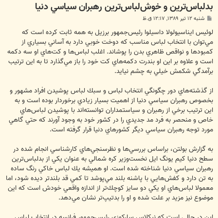
بدلباس‌ترين و خوش‌لباس‌ترين رهبران سياسي دنيا
پ
شنبه ۱۲ تیر ۱۳۸۹, ۱۲:۱۷ ق.ظ
س
ت
لوئيس ايناسيولولا داسيلوا رئيس‌جمهور برزيل به همه ثابت كرده است كه
مي‌توان با انتخاب لباس مناسب كه دوخت خوبي دارد به آساني بسياري از
كمبودها و نواقص ظاهري بدن را پوشاند. اغلب لباس‌ها و كت‌هاي او سه دكمه
است و علاوه بر اين او بندرت دكمه‌هاي كت خود را باز مي‌گذارد تا به اين ترتيب
برآمدگي شكمش خيلي به چشم نيايد.
از گذشته‌هاي دور چگونگي انتخاب لباس و سبك لباس پوشيدن افراد مشهور و
بخصوص رهبران سياسي دنيا از اهميت بسيار زيادي برخوردار بوده است و به
اين ترتيب برخي از رهبران و سياستمداران توانسته‌اند با پوشيدن لباس‌هاي
خاص و منحصر به فرد مد جديدي را در كشور خود به وجود آورند كه حتي گاهي
مورد توجه رهبران سياسي ديگر كشورهاي دنيا قرار گرفته است.
به گزارش بولتن، براساس بررسي‌ها و نظرسنجي‌هاي كارشناسي انجام شده در
سطح دنيا كيم يونگ ايل نخست‌وزير كره شمالي به عنوان يكي از بدلباس‌ترين
رهبران سياسي دنيا شناخته شده است. او هميشه يك لباس خاكي رنگ ساده
به تن دارد و كفش‌هايي با پاشنه بلند مي‌پوشد تا كمي قد بلندتر ديده شود، اما
معمولا لباس‌هاي او يكي دو سايز كوچك‌‌تر از اندازه واقعي خودش است كه اين
موضوع نيز مزيد بر علت شده و او را بدتيپ‌تر نشان مي‌دهد.
اين در حالي است كه نيكلاس ساركوزي رئيس‌جمهور فرانسه در انتخاب لباس