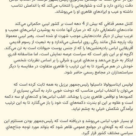
دقت زيادي دارد و كت و شلوارهايي را انتخاب مي‌كند كه با اندامش تناسب
داشته و عيب و ايرادهاي ظاهري او را مي‌پوشاند.
كلنل معمر قذافي كه بيش از 4 دهه است بر كشور ليبي حكمراني مي‌كند
عادت‌هاي نامتعارفي دارد كه در ميان آنها عادت به پوشيدن لباس‌هاي عجيب و
غريب بيش از ديگر عادت‌هايش موجب شهرت او شده است. رهبر ليبي معمولا
يك پارچه شال مانند رنگي روي لباسش مي‌اندازد و به تبعيت از رسوم قديمي
آفريقايي لباس باديه‌نشين‌ها را كه از جنس پوست حيوانات است به تن مي‌كند.
اگرچه او بر اين باور است كه سياست عرصه نمايش است،‌ اما متاسفانه قدري
ابتكار به خرج مي‌دهد و مدهاي غربي و شرقي را بر اساس نظريات شخصي
خودش در هم مي‌آميزد تا به اين ترتيب با ظاهري متفاوت در مقايسه با ديگر
سياستمداران در مجامع رسمي حاضر شود.
لوئيس ايناسيولولا داسيلوا رئيس‌جمهور برزيل به همه ثابت كرده است كه
مي‌توان با انتخاب لباس مناسب كه دوخت خوبي دارد به آساني بسياري از
كمبودها و نواقص ظاهري بدن را پوشاند. اغلب لباس‌ها و كت‌هاي او سه دكمه
است و علاوه بر اين او بندرت دكمه‌هاي كت خود را باز مي‌گذارد تا به اين ترتيب
برآمدگي شكمش خيلي به چشم نيايد.
او بسيار خوب لباس مي‌پوشد و دريافته است كه رئيس‌جمهور بودن مستلزم اين
است كه به گونه‌اي در جوامع عمومي ظاهر شود كه بتواند مورد توجه جناح‌هاي
سياسي مختلف كشور قرار گيرد.