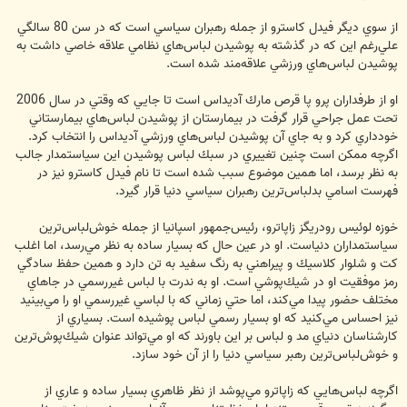
از سوي ديگر فيدل كاسترو از جمله رهبران سياسي است كه در سن 80 سالگي
علي‌رغم اين كه در گذشته به پوشيدن لباس‌هاي نظامي علاقه خاصي داشت به
پوشيدن لباس‌هاي ورزشي علاقه‌مند شده است.
او از طرفداران پرو پا قرص مارك آديداس است تا جايي كه وقتي در سال 2006
تحت عمل جراحي قرار گرفت در بيمارستان از پوشيدن لباس‌هاي بيمارستاني
خودداري كرد و به جاي آن پوشيدن لباس‌هاي ورزشي آديداس را انتخاب كرد.
اگرچه ممكن است چنين تغييري در سبك لباس پوشيدن اين سياستمدار جالب
به نظر برسد، اما همين موضوع سبب شده است تا نام فيدل كاسترو نيز در
فهرست اسامي بدلباس‌ترين رهبران سياسي دنيا قرار گيرد.
خوزه لوئيس رودريگز زاپاترو، رئيس‌جمهور اسپانيا از جمله خوش‌لباس‌ترين
سياستمداران دنياست. او در عين حال كه بسيار ساده به نظر مي‌رسد، اما اغلب
كت و شلوار كلاسيك و پيراهني به رنگ سفيد به تن دارد و همين حفظ سادگي
رمز موفقيت او در شيك‌پوشي است. او به ندرت با لباس غيررسمي در جاهاي
مختلف حضور پيدا مي‌كند، اما حتي زماني كه با لباسي غيررسمي او را مي‌بينيد
نيز احساس مي‌كنيد كه او بسيار رسمي لباس پوشيده است. بسياري از
كارشناسان دنياي مد و لباس بر اين باورند كه او مي‌تواند عنوان شيك‌پوش‌ترين
و خوش‌لباس‌‌ترين رهبر سياسي دنيا را از آن خود سازد.
اگرچه لباس‌هايي كه زاپاترو مي‌پوشد از نظر ظاهري بسيار ساده و عاري از