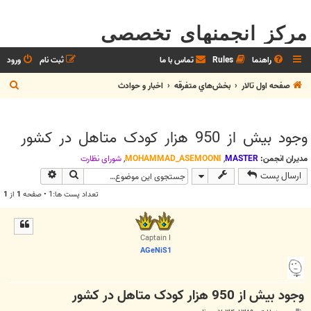
مرکز انجمنهای تخصصی
راهنما
Rules
تماس با ما
ثبت نام
ورود
ج
صفحه اول تالار
بخش‌‌هاي متفرقه
اخبار و حوادث
س
ت
وجود بیش از 950 هزار کودک متاهل در کشور
ج
و
مدیران انجمن:
MASTER
,
MOHAMMAD_ASEMOONI
,
شوراي نظارت
جستجو
جستجوی پیش
ارسال پست
تعداد پست ها:1 • صفحه
1
از
1
Captain I
AGeNiS1
وجود بیش از 950 هزار کودک متاهل در کشور