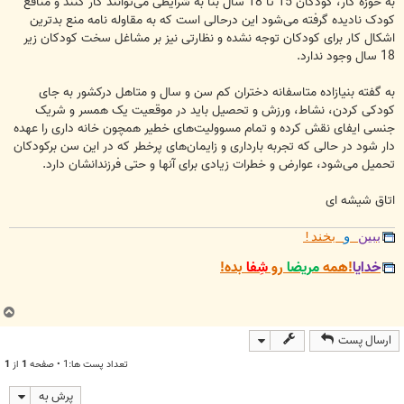
به حوزه کار، کودکان 15 تا 18 سال بنا به شرایطی می‌توانند کار کنند و منافع
کودک نادیده گرفته می‌شود این درحالی است که به مقاوله نامه منع بدترین
اشکال کار برای کودکان توجه نشده و نظارتی نیز بر مشاغل سخت کودکان زیر
18 سال وجود ندارد.
به گفته بنیازاده متاسفانه دختران کم سن و سال و متاهل درکشور به جای
کودکی کردن، نشاط، ورزش و تحصیل باید در موقعیت یک همسر و شریک
جنسی ایفای نقش کرده و تمام مسوولیت‌های خطیر همچون خانه داری را عهده
دار شود در حالی که تجربه بارداری و زایمان‌های پرخطر که در این سن برکودکان
تحمیل می‌شود، عوارض و خطرات زیادی برای آنها و حتی فرزندانشان دارد.
اتاق شیشه ای
ببین
و
بخند!
خدایا
!همه
مریضا
رو
شِفا
بده!
ب
ا
ارسال پست
ل
ا
تعداد پست ها:1 • صفحه
1
از
1
پرش به