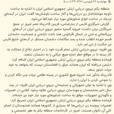
پ
چهارشنبه ۲۶ فروردین ۱۳۸۸, ۸:۳۴ ب.ظ
س
ت
منطقه يكم نيروي دريايي ارتش جمهوري اسلامي ايران با اشاره به ساخت
ناوچه موشك‌انداز زير دريايي‌ها و آغاز ساخت ناوشكن‌ها گفت: ايران در آينده‌اي
نزديك در ساخت انواع شناورهاي مورد نياز خودكفا مي‌شود.
گزارش خبرگزاري فارس از بندرعباس، فريبرز قادرپناه عصر امروز در جمع
خبرنگاران بيان داشت: امروزه گستره حضور نيروي دريايي ايران در آب‌هاي
بين‌المللي و حتي در شمال اقيانوس هند باعث ناراحتي و عصبانيت دشمنان
قسم خورده انقلاب شده‌ و رصد مكالمات دشمنان مستقر در آب‌هاي خليج فارس
نيز حكايت از اين امر دارد.
وي افزود: نيروي دريايي ارتش تمام قدرت خود را در اختيار دفاع از مملكت به
كار بسته‌ تا در مواقع خطر اجازه هيچ حركتي را به دشمنان ندهند.
فرمانده منطقه يكم نيروي دريايي ارتش جمهوري اسلامي ايران اضافه كرد:
دشمن دريافته ‌كه ايران همانند عراق يا افغانستان نيست كه بخواهد به خود
جرات تجاوز بدهد.
قادرپناه يادآور شد: امروزه هيچ كشوري در زمينه نظامي جرات چپ نگاه كردن و
يا شوخي كردن با ايران را ندارد.
وي با اشاره به توان تجهيزاتي و تسليحاتي نيروي دريايي ايران افزود: در چند
سال اخير متخصصان و مهندسان نيروي دريايي علاوه برخود كفايي در تعميرات
و نگهداري تجهيزات، موفق به ساخت شناورهاي مورد نياز خود نيز شده‌اند.
فرمانده منطقه يكم نيروي دريايي ارتش جمهوري اسلامي ايران تصريح كرد:
تعميرات پيچيده زير دريايي‌ها كه بسياري از كشورها همانند هندوستان از انجام
كلي آن ناتوان هستند، امروز در كارخانجات منطقه يكم به طور تخصصي و