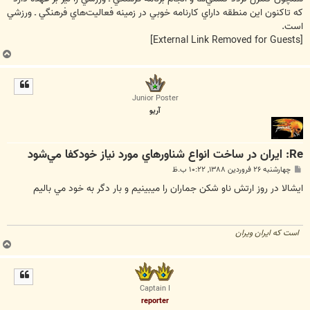
كه تاكنون اين منطقه داراي كارنامه خوبي در زمينه فعاليت‌هاي فرهنگي ـ ورزشي
است.
[External Link Removed for Guests]
ب
ا
ل
ا
Junior Poster
آريو
Re: ايران ‌در ساخت انواع شناورهاي مورد نياز خودكفا مي‌شود
پ
چهارشنبه ۲۶ فروردین ۱۳۸۸, ۱۰:۲۲ ب.ظ
س
ت
ايشالا در روز ارتش ناو شكن جماران را ميبينيم و بار دگر به خود مي باليم
است كه ايران ويران
ب
ا
ل
ا
Captain I
reporter