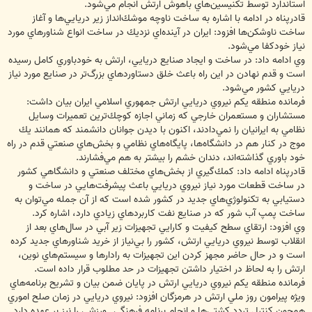
استاندارد توسط تكنيسين‌هاي باهوش ارتش انجام مي‌شود.
قادرپناه در ادامه با اشاره به ساخت ناوچه موشك‌انداز زير دريايي‌ها و آغاز
ساخت ناوشكن‌ها افزود: ايران در آينده‌اي نزديك در ساخت انواع شناورهاي مورد
نياز خودكفا مي‌شود.
وي ادامه داد: در ساخت و ايجاد صنايع دريايي، ارتش به خود‌باوري كامل رسيده
است و قدم نهادن در اين راه باعث خلق دستاوردهاي بزرگ‌تر در صنايع مورد نياز
دريايي كشور مي‌شود.
فرمانده منطقه يكم نيروي دريايي ارتش جمهوري اسلامي ايران بيان داشت:
مستشاران و مستعمران خارجي كه زماني اجازه كوچك‌ترين تعميرات وسايل
نظامي به ايرانيان را نمي‌دادند، اكنون با ديدن جوانان دانشمند كه همانند يك
موج در كنار هم در دانشگاه‌ها، پايگاه‌هاي نظامي و بخش‌هاي صنعتي قدم در راه
خود باوري گذاشته‌اند، دندان خشم را بيشتر به هم مي‌فشارند.
قادرپناه ادامه داد: كمك‌گيري از بخش‌هاي مختلف صنعتي و دانشگاهي كشور
در ساخت قطعات مورد نياز نيروي دريايي باعث پيشرفت‌هايي در ساخت و
دستيابي به تكنولوژي‌هاي جديد در كشور شده است كه از آن جمله مي‌توان به
ساخت پمپ آب شور كه در صنايع نفت كاربردهاي زيادي دارد، اشاره كرد.
وي افزود: ارتقاي سطح كيفيت و كارايي تجهيزات زير آبي در سال‌هاي بعد از
انقلاب توسط نيروي دريايي ارتش، كشور را بي‌نياز از خريد شناورهاي جديد كرده
است و در حال حاضر مجهز كردن اين تجهيزات به رادارها و سيستم‌هاي نوين،
ارتش را به لحاظ در اختيار داشتن تجهيزات در حد مطلوب قرار داده است.
فرمانده منطقه يكم نيروي دريايي ارتش در پايان ضمن بيان و تشريح برنامه‌هاي
ويژه پيرامون روز ملي ارتش در هرمزگان افزود: نيروي دريايي در زمان صلح اموري
همچون كنترل تردد كشتي‌ها و انجام برنامه فرهنگي ـ ورزشي را نيز بر عهده دارد