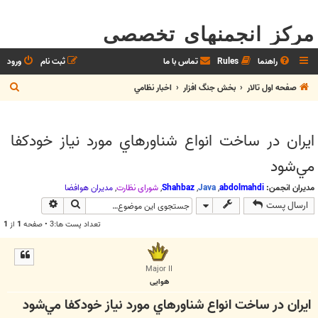
مرکز انجمنهای تخصصی
راهنما
Rules
تماس با ما
ثبت نام
ورود
ج
صفحه اول تالار
بخش جنگ افزار
اخبار نظامي
س
ت
ايران ‌در ساخت انواع شناورهاي مورد نياز خودكفا
ج
مي‌شود
و
مدیران انجمن:
abdolmahdi
,
Java
,
Shahbaz
,
شوراي نظارت
,
مديران هوافضا
جستجو
جستجوی پیش
ارسال پست
تعداد پست ها:3 • صفحه
1
از
1
Major II
هوایی
ايران ‌در ساخت انواع شناورهاي مورد نياز خودكفا مي‌شود