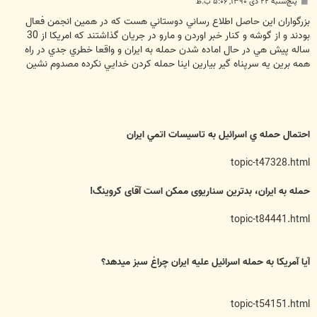
پ
پنج‌شنبه ۲۲ دی ۱۳۹۰, ۵:۰۶ ب.ظ
س
ت
بزرگواران اين حاصل اطلاع رساني دوستاني هست كه در همين انجمن فعال
بودند و از گوشه و كنار خبر اوردن و مارو در جريان گذاشتند كه امريكا از 30
ساله پيش هي در حال اماده شدن حمله به ايران و واقعا خطري جدي در راه
همه برين يه سرپناه گير بيارين اينا حمله كردن خدايي نكرده مصدوم نشين
احتمال حمله ي اسرائيل به تاسيسات اتمي ايران
topic-t47328.html
حمله به ایران، بدترین سناریوی ممکن است آقای کروینگ!
topic-t84441.html
آیا آمریکا به حمله اسرائیل علیه ایران چراغ سبز میدهد؟
topic-t54151.html