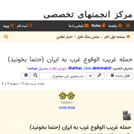
مرکز انجمنهای تخصصی
راهنما
Rules
تماس با ما
ثبت نام
ورود
ج
صفحه اول تالار
بخش جنگ افزار
اخبار نظامي
س
ت
حمله غريب الوقوع غرب به ايران (حتما بخونيد)
ج
و
مدیران انجمن:
abdolmahdi
,
Java
,
Shahbaz
,
شوراي نظارت
,
مديران هوافضا
جستجو
جستجوی پیشرف
قفل شده
تعداد پست ها:11 • صفحه
1
از
1
Captain I
HORLIKAN
حمله غريب الوقوع غرب به ايران (حتما بخونيد)