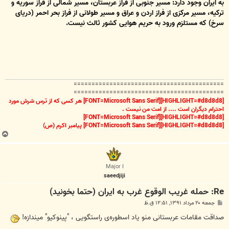
به ایران وجود دارد: مسیر جنوبی از فراز عربستان، مسیر شمالی از فراز سوریه و
ترکیه، مسیر مرکزی از فراز اردن و عراق و مسیر طولانی از فراز بحر احمر (دریای
سرخ) که مستلزم ورود به حریم هوایی کشور ثالث نیست.
==========================================
==========================================
[HIGHLIGHT=#d8d8d8][FONT=Microsoft Sans Serif] هر کسی که از ترس شرش مورد
احترام دیگران است .... از امت من نیست .
[HIGHLIGHT=#d8d8d8][FONT=Microsoft Sans Serif]
[HIGHLIGHT=#d8d8d8][FONT=Microsoft Sans Serif] پیامبر اکرم (ص)
ب
ا
ل
ا
Major I
saeedjiji
Re: حمله غريب الوقوع غرب به ايران (حتما بخونيد)
پ
جمعه ۲۰ مرداد ۱۳۹۱, ۱۲:۵۱ ق.ظ
س
ت
صداقت مقامات عربستانی منو یاد اسطوره‌ی راستگویی ، "پینوکیو" میندازه!