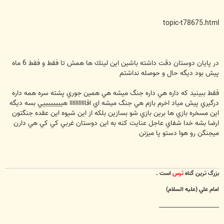
topic-t78675.html
در پايان دوستان دقت داشته باشين اين لينك ها همش تا فقط و فقط 6 ماه
پيش بود ديگه حال و حوصله نداشتم
فقط ببينيد كه داره هي داره جنگ ميشه هي همين جوري پشته سره همه داره
درگيري پيش مياد اخرم بازم هي جنگ ميشه اي اقااااااااااا هييييييييي بسه ديگه
اين مسخره بازي ها برين بازي شو بسازين بلكه از اين شيوه اين عقده جنگتون
ارضا بشه خدا شفاي عاجل عنايت كنه به اين دوستان غربي كي كي هي دارن
ميجنگن رو هوا دستو پا ميزنن
بزرگ ترين گناه
ترس
است .
امام علي (عليه السلام)
________________________