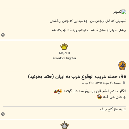
نمیدونی که قبل از رفتن من , چه مردایی که رفتن برنگشتن
چشای خیلیا از عشق تر شد , دلهاشون به خدا نزدیکتر شد
ب
ا
ل
ا
Major II
Freedom Fighter
Re: حمله غريب الوقوع غرب به ايران (حتما بخونيد)
پ
جمعه ۲۰ مرداد ۱۳۹۱, ۲:۱۹ ب.ظ
س
ت
انگار خادم الشیطان رو برق سه فاز گرفته
چاخان می کنه
شبیه ساز گنج جنگ
ب
ا
ل