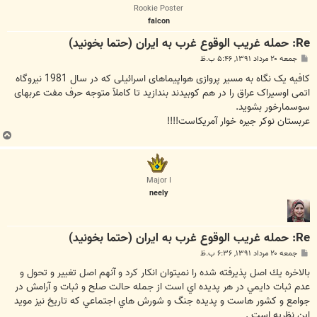
ا
Rookie Poster
falcon
Re: حمله غريب الوقوع غرب به ايران (حتما بخونيد)
پ
جمعه ۲۰ مرداد ۱۳۹۱, ۵:۴۶ ب.ظ
س
ت
کافیه یک نگاه به مسیر پروازی هواپیماهای اسرائیلی که در سال 1981 نیروگاه
اتمی اوسیراک عراق را در هم کوبیدند بندازید تا کاملآ متوجه حرف مفت عربهای
سوسمارخور بشوید.
عربستان نوکر جیره خوار آمریکاست!!!!
ب
ا
ل
ا
Major I
neely
Re: حمله غريب الوقوع غرب به ايران (حتما بخونيد)
پ
جمعه ۲۰ مرداد ۱۳۹۱, ۶:۳۶ ب.ظ
س
ت
بالاخره يك اصل پذيرفته شده را نميتوان انكار كرد و آنهم اصل تغيير و تحول و
عدم ثبات دايمي در هر پديده اي است از جمله حالت صلح و ثبات و آرامش در
جوامع و كشور هاست و پديده جنگ و شورش هاي اجتماعي كه تاريخ نيز مويد
اين نظريه است .