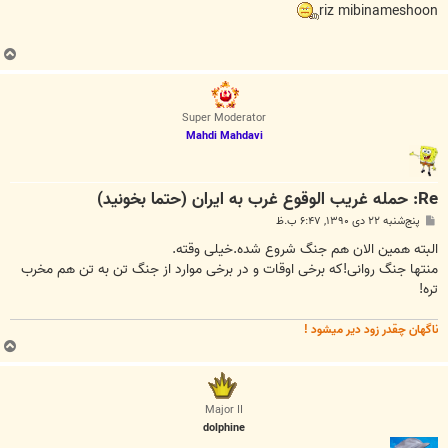
ت
riz mibinameshoon
ب
ا
ل
ا
Super Moderator
Mahdi Mahdavi
Re: حمله غريب الوقوع غرب به ايران (حتما بخونيد)
پ
پنج‌شنبه ۲۲ دی ۱۳۹۰, ۶:۴۷ ب.ظ
س
ت
البته همین الان هم جنگ شروع شده.خیلی وقته.
منتها جنگ روانی!که برخی اوقات و در برخی موارد از جنگ تن به تن هم مخرب
تره!
ناگهان چقدر زود دیر میشود !
ب
ا
ل
ا
Major II
dolphine