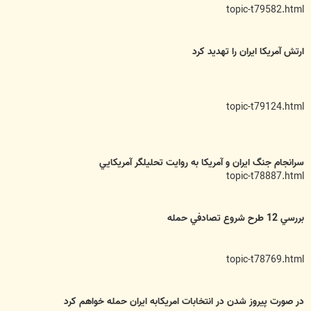
topic-t79582.html
ارتش آمريکا ايران را تهديد کرد
topic-t79124.html
سرانجام جنگ ايران و آمريكا به روايت تحليلگر آمريكايي
topic-t78887.html
بررسي 12 طرح شروع تصادفي حمله
topic-t78769.html
در صورت پیروز شدن در انتخابات امریکابه ایران حمله خواهم کرد