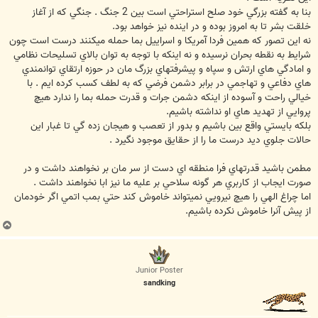
بنا به گفته بزرگي خود صلح استراحتي است بين 2 جنگ . جنگي كه از آغاز
خلقت بشر تا به امروز بوده و در اينده نيز خواهد بود.
نه اين تصور كه همين فردا آمريكا و اسراييل بما حمله ميكنند درست است چون
شرايط به نقطه بحران نرسيده و نه اينكه با توجه به توان بالاي تسليحات نظامي
و امادگي هاي ارتش و سپاه و پيشرفتهاي بزرگ مان در حوزه ارتقاي توانمندي
هاي دفاعي و تهاجمي در برابر دشمن فرضي كه به لطف كسب كرده ايم . با
خيالي راحت و آسوده از اينكه دشمن جرات و قدرت حمله بما را ندارد هيچ
پروايي از تهديد هاي او نداشته باشيم.
بلكه بايستي واقع بين باشيم و بدور از تعصب و هيجان زده گي تا غبار اين
حالات جلوي ديد درست ما را از حقايق موجود نگيرد .
مطمن باشيد قدرتهاي فرا منطقه اي دست از سر مان بر نخواهند داشت و در
صورت ايجاب از كاربري هر گونه سلاحي بر عليه ما نيز ابا نخواهند داشت .
اما چراغ الهي را هيچ نيرويي نميتواند خاموش كند حتي بمب اتمي اگر خودمان
از پيش آنرا خاموش نكرده باشيم.
ب
ا
ل
ا
Junior Poster
sandking