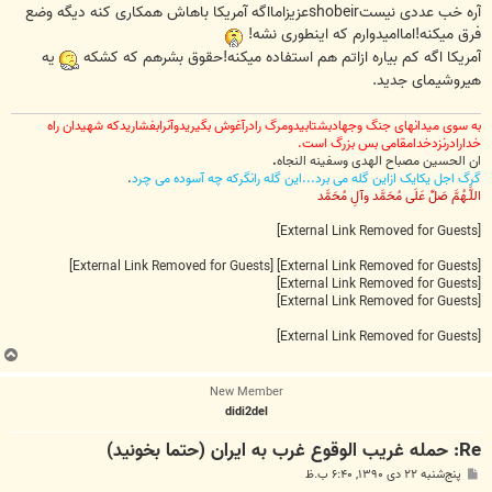
ت
آره خب عددی نیستshobeirعزیزامااگه آمریکا باهاش همکاری کنه دیگه وضع
فرق میکنه!اماامیدوارم که اینطوری نشه!
آمریکا اگه کم بیاره ازاتم هم استفاده میکنه!حقوق بشرهم که کشکه
یه
هیروشیمای جدید.
به سوی میدانهای جنگ وجهادبشتابیدومرگ رادرآغوش بگیریدوآنرابفشاریدکه شهیدان راه
خدارادرنزدخدامقامی بس بزرگ است.
ان الحسین مصباح الهدی وسفینه النجاه
.
گرگ اجل یکایک ازاین گله می برد...این گله رانگرکه چه آسوده می چرد
.
اللَّـهُمَّ صَلِّ عَلَى مُحَمَّد وآلِ مُحَمَّد
[External Link Removed for Guests]
[External Link Removed for Guests]
[External Link Removed for Guests]
[External Link Removed for Guests]
[External Link Removed for Guests]
[External Link Removed for Guests]
ب
ا
New Member
ل
didi2del
ا
Re: حمله غريب الوقوع غرب به ايران (حتما بخونيد)
پ
پنج‌شنبه ۲۲ دی ۱۳۹۰, ۶:۴۰ ب.ظ
س