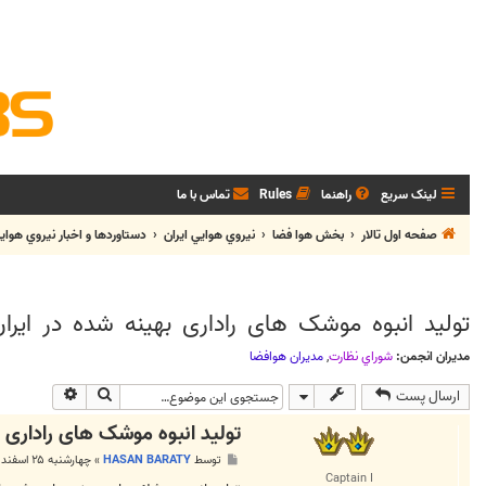
لینک سریع
راهنما
Rules
تماس با ما
صفحه اول تالار
بخش هوا فضا
نيروي هوايي ايران
دستاوردها و اخبار نيروي هواي
تولید انبوه موشک های راداری بهینه شده در ایرا
مدیران انجمن:
شوراي نظارت
,
مديران هوافضا
جستجو
جستجوی پی
ارسال پست
تولید انبوه موشک های راداری ب
پ
توسط
HASAN BARATY
»
چهارشنبه ۲۵ اسفند ۱۳۸۹, ۱۱:۰۹ ب.ظ
س
Captain I