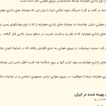
ز نوع راداري هواپايه توسط متخصصان نيروي هوايي آغاز شده است.
نبه در گفت و گو با خبرنگار حوزه دفاعي ايرنا با بيان اين كه موشك هاي راداري
يي ارتش توانسته اند موشك هاي راداري هواپايه را كه از نوع موشكهاي زمين پايه 
ي راداري هواپايه كه از نظر برد و قدرت تخريب در سطح بسيار بالايي قرار گرفته ، 
رد: سرعت پيشرفت در نيروي هوايي به حدي افزايش يافته كه در شرايط كنوني توان 
ي راداري هواپايه و سوار كردن آنها بر روي جنگنده ها، قدرت قفل شدن اين موشك 
ي هواپايه بارها با موفقيت در نيروي هوايي ارتش جمهوري اسلامي و در عمليات هاي م