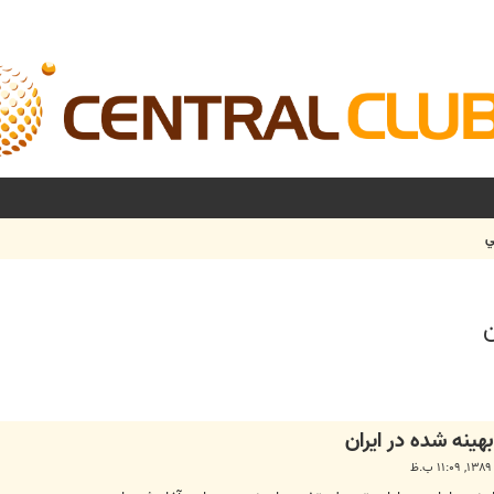
ي
ن
شرفته
هینه شده در ایران