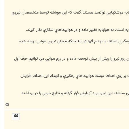
 هواپايه موشكهايي توانمند هستند،گفت كه اين موشك توسط متخصصان نيروي
است، به هواپايه تغيير داده و در هواپيماهاي شكاري بكار گيرند.
رهگيري اهداف و انهدام آنها توسط جنگنده هاي نيروي هوايي بهينه شده
رزم نيرو را بيش از پيش توسعه داده و در رزم هوايي مي توانيم حرف اول
بر روي اهداف توسط هواپيماهاي رهگيري و انهدام اين اهداف افزايش
ختلف اين نيرو مورد آزمايش قرار گرفته و نتايج خوبي را در برداشته
ب
ا
ل
ا