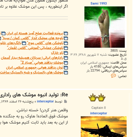
منظور ایشون همون مدل هواپایه هاگ 
Sami 1993
اگر اینطوریه ، پس این موشک علاوه بر ت
پرونده فعالیت صلح آمیز هسته ای ایران
ت
ناوچه های موشک انداز "کلاس کمان / سینا"
ناوشکن های "کلاس موج"
بالگردهای خانوا
ناوشکن عملیاتی-آموزشی "کلاس لقمان"
پست:
3805
ناو خارک
تاریخ عضویت:
شنبه ۷ شهریور ۱۳۸۸, ۳:۲۶
رادارهای ایرانی؛ سربازان همیشه بیدار آسمان
ق.ظ
موشك پدافند هوايي "صياد 2"
محل اقامت:
جمهوری اسلامی ایران
سپاس‌های ارسالی:
4180 بار
توان پدافند هوایی جمهوری اسلامی ایران
سپاس‌های دریافتی:
22794 بار
موشک های بالستیک و شبه بالستیک ساخت ج
ت
تماس:
م
ا
س
S
Re: تولید انبوه موشک های راداری بهینه شده در ایران
a
m
پ
توسط
interceptor
»
پنج‌شنبه ۲۶ اسفند ۱۳۸۹, ۱۲:۱۹ ق.ظ
i
س
1
Captain II
ت
واقعن هنر کردن! خسته نباشن.
9
interceptor
9
موشک فوق العاده! هاوک رو به جنگنده ها 
3
از این به بعد باید ثابت کنیم موشک هوا به