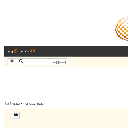
ثبت نام
ورود
جستجو
جستجو
تعداد پست ها:4 • صفحه
1
از
1