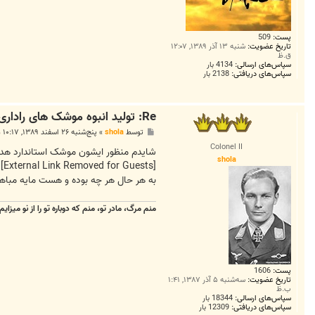
پست:
509
تاریخ عضویت:
شنبه ۱۳ آذر ۱۳۸۹, ۱۲:۰۷
ق.ظ
سپاس‌های ارسالی:
4134 بار
سپاس‌های دریافتی:
2138 بار
Re: تولید انبوه موشک های راداری بهینه شده در ایران
پ
توسط
shola
»
پنج‌شنبه ۲۶ اسفند ۱۳۸۹, ۱۰:۱۷ ق.ظ
س
Colonel II
ت
شایدم منظور ایشون موشک استاندارد هدایت
shola
[External Link Removed for Guests]
به هر حال هر چه بوده و هست مایه مباهات
منم مرگ، مادر تو، منم که دوباره تو را از نو میزایم
پست:
1606
تاریخ عضویت:
سه‌شنبه ۵ آذر ۱۳۸۷, ۱:۴۱
ب.ظ
سپاس‌های ارسالی:
18344 بار
سپاس‌های دریافتی:
12309 بار