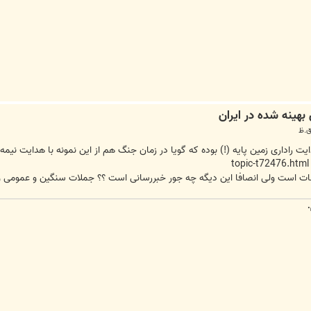
 راداری زمین پایه (!) بوده که گویا در زمان جنگ هم از این نمونه با هدایت نیم
topic-t72476.html
 است ولی انصافا این دیگه چه جور خبررسانی است ؟؟ جملات سنگین و عمومی و ... وا
.