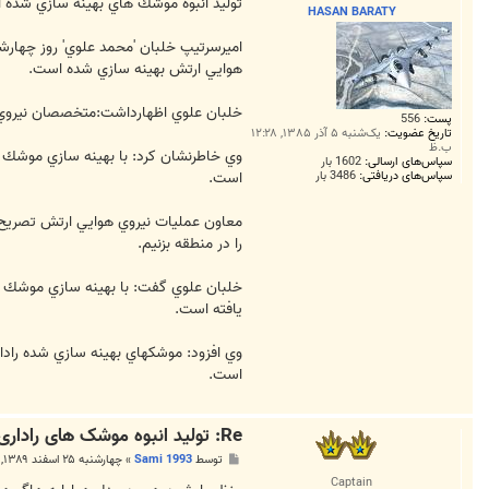
ت
توليد انبوه موشك هاي بهينه سازي شده ا
HASAN BARATY
اميرسرتيپ خلبان 'محمد علوي' روز چهارش
هوايي ارتش بهينه سازي شده است.
خلبان علوي اظهارداشت:متخصصان نيروي هوا
پست:
556
تاریخ عضویت:
یک‌شنبه ۵ آذر ۱۳۸۵, ۱۲:۲۸
ب.ظ
وي خاطرنشان كرد: با بهينه سازي موشك ها
سپاس‌های ارسالی:
1602 بار
سپاس‌های دریافتی:
3486 بار
است.
معاون عمليات نيروي هوايي ارتش تصريح ك
را در منطقه بزنيم.
خلبان علوي گفت: با بهينه سازي موشك ها
يافته است.
وي افزود: موشكهاي بهينه سازي شده رادار
است.
Re: تولید انبوه موشک های راداری بهینه شده در ایران
پ
توسط
Sami 1993
»
چهارشنبه ۲۵ اسفند ۱۳۸۹, ۱۱:۳۶ ب.ظ
س
Captain
ت