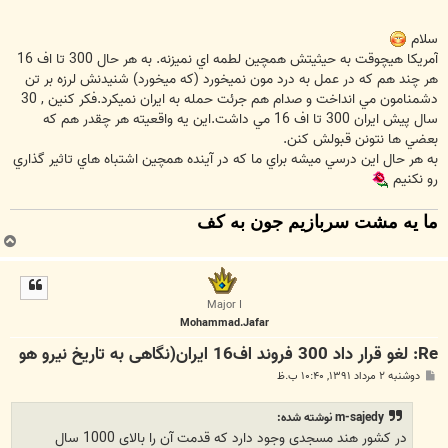
سلام
آمريكا هيچوقت به حيثيتش همچين لطمه اي نميزنه. به هر حال 300 تا اف 16
هر چند هم كه در عمل به درد مون نميخورد (كه ميخورد) شنيدنش لرزه بر تن
دشمنامون مي انداخت و صدام هم جرئت حمله به ايران نميكرد.فكر كنين , 30
سال پيش ايران 300 تا اف 16 مي داشت.اين يه واقعيته هر چقدر هم كه
بعضي ها نتونن قبولش كنن.
به هر حال اين درسي ميشه براي ما كه در آينده همچين اشتباه هاي تاثير گذاري
رو نكنيم
ما یه مشت سربازیم جون به کف
ب
ا
ل
ا
Major I
Mohammad.Jafar
Re: لغو قرار داد 300 فروند اف16 ایران(نگاهی به تاریخ نیرو هو
پ
دوشنبه ۲ مرداد ۱۳۹۱, ۱۰:۴۰ ب.ظ
س
ت
m-sajedy نوشته شده:
در کشور هند مسجدی وجود دارد که قدمت آن را بالای 1000 سال