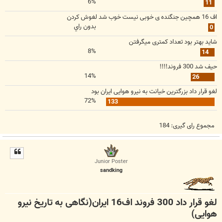
6%
11
اف 16 همچین جنگنده ی خوبی نیست خوب شد لغوش کردن
بدون راي
0
شاید بهتر بود تعداد کمتری میگرفتن
8%
14
حیف شد 300 فروند!!!!
14%
26
لغو قرار داد بزرگترین خیانت به نیرو هوایی ایران بود
72%
133
مجموع رای گیری:
184
Junior Poster
sandking
لغو قرار داد 300 فروند اف16 ایران(نگاهی به تاریخ نیرو
هوایی)