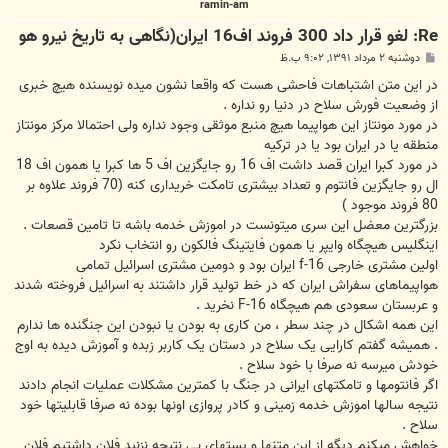
ramin-am
Re: لغو قرار داد 300 فروند اف16 ایران(نگاهی به تاریخ نیرو هو
پ
دوشنبه ۲ مرداد ۱۳۹۱, ۹:۰۲ ب.ظ
س
ت
در این متن اشتباهات فاحشی هست که واقعا نشون میده نویسنده هیچ خبری
از وضعیت فورش سلاح در دنیا رو نداره .
در مورد مونتاز این هواپیما هیچ منبع موثقی وجود نداره ولی احتمالا مرکز مونتاز
منطقه یا در ایران بود یا در ترکیه
در مورد کبرا ایران قصد داشت اف 16 رو جایگزین اف 5 ها کبرا یا همون اف 18
ال رو جایگزین فانتوم و تعداد بیشتری تامکت خریداری کنه (70 فروند علاوه بر
80 فروند موجود )
بزرگترین معضل این سری میتونست در اموزش خدمه باشه تا تامین قصعات .
اینگلیس هیچگاه وایپر یا همون فایتینگ فالکون رو انتخاب نکرد
اولین مشتری خارجی f-16 ایران بود و دومین مشتری اسرائیل تمامی
هواپیماهای سفراش ایران که در خط تولید قرار داشتند به اسرائیل فروخته شدند
و عربستان سعودی هم هیچگاه F-16 نخرید .
این همه اشکال در چند سطر ، من کاری به بودن یا نبودن این جنگنده ها ندارم
. همیشه گفتم کارایی یک سلاح در دستان یک کاربر زبده و آموزش دیده به اوج
خودش میرسه نه صرفا با خود سلاح .
اگر فانتومها و تامکتهای ایرانی در جنگ با کمترین مشکلات عملیات انجام دادند
نتیجه سالها اموزش خدمه زمینی و کادر پروازی اونها بوده نه صرفا قابلیتها خود
سلاح .
خواهش میکنم دیگه از این متنها و پستهای بی نتیجه نزنید فلان داشتیم فلان