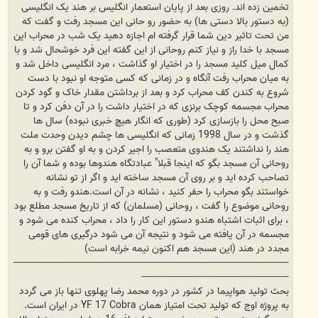
تخمین زده اند. روزی بعد از پایان استعمار انگلیس بر هند یک انگلیسی
(به دستور بالا دستی ها) به حضور رو حانی این مسجد رفت و گفت که
من تحت تاثیر دین شما قرار گرفته ام اجازه دهید یک شب در محراب این
مسجد با خدا راز و نیاز کنم روحانی از این گفته این فرد خوشحال شد و با
کمال میل کلید مسجد را در اختیار او گذاشت ، مرد انگلیسی داخل شد و
به میان محراب رفت آنگاه و در زمانی که کسی متوجه او نبود با دست
شروع به کندن کف محراب کرد و بعد از برداشتن مقدار خاک و گود کردن
محراب مجسمه کوچک برنزی که در اختیار داشت را در آن دفن کرد و تا
صبح محل را بازسازی کرد (طوری که انگار هیچ خبری نبوده) سال ها
گذشت و در سال 1998 زمانی که انگلیسی ها چشم دیدن وحدت ملت
هند را نداشتند یک هندوی متعصب را اجیر کردن و به او گفتن برو و به
روحانی آن مسجد بگو که اینجا قبلا" عبادتگاه هندوها بوده و شما آن را
تصاحب کرده اید و بر روی آن مسجد ساخته اید و اگر از تو نشانه
خواستند بگو محراب را حفر کنید ، نشانه در آن است.هندو رفت و به
روحانی موضوع را گفت ، روحانی (مسلمان) که از تاریخ مسجد مطلع بود
، برای اثبات اشتباه هندو دستور این کار را داد ، محراب کنده می شود و
مجسمه در آن یافته می شود و نتیجه آن می شود درگیری های قومی
مجدد در هند (این مسجد هم اکنون نیمه خرابه است)
-------------------------------------------------------------------------------------------------
----------------------------------------------------
بحث تولید هواپیما در کشور در دوره محمد رضا پهلوی تنها باز می گردد
به پروژه اوج که تولید تحت امتیاز همان YF 17 Cobra در ایران است.