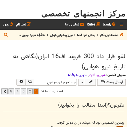
مرکز انجمنهای تخصصی
راهنما
Rules
تماس با ما
ثبت نام
ورود
ج
صفحه اول تالار
بخش هوا فضا
نيروي هوايي ايران
متفرقه درباره نیروی هوایی
س
ت
لغو قرار داد 300 فروند اف16 ایران(نگاهی به
ج
تاریخ نیرو هوایی)
و
مدیران انجمن:
شوراي نظارت
,
مديران هوافضا
جستجو
جستجوی پیشر
ارسال پست
1
تعداد پست ها:54
5
4
3
2
بعدی
نظرتون؟(ابتدا مطالب را بخوانید)
بهترین تصمیمی بود که میشد در آن موقع گرفت