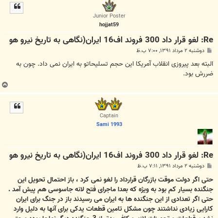
ل
ا
Junior Poster
hojjat59
Re: لغو قرار داد 300 فروند اف16 ایران(نگاهی به تاریخ نیرو هو
پ
دوشنبه ۲ مرداد ۱۳۹۱, ۷:۰۰ ب.ظ
س
ت
البته بعد پیروزی انقلاب آمریکا این حجم تسلیحاتو به ایران نمی داد. چون به
ضررش بود.
ب
ا
ل
ا
Captain
Sami 1993
Re: لغو قرار داد 300 فروند اف16 ایران(نگاهی به تاریخ نیرو هو
پ
دوشنبه ۲ مرداد ۱۳۹۱, ۷:۱۱ ب.ظ
س
ت
حتی اگر دولت موقت بازرگان قرارداد را لغو نمی کرد ، باز احتمال تحویل این
جنگنده بسیار کم بود به ویژه که بعدا ماجرای فتح لانه جاسوسی هم پیش آمد .
حتی اگر تعدادی از این جنگنده ها به ایران می رسیدند باز در جنگ برای ایران
کارایی زیادی نداشتند چون مشکل تامین قطعات یدکی برای آنها به دلیل وارد