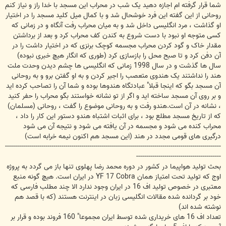
شما قرار گرفته ام اجازه دهید یک شب در محراب این مسجد با خدا راز و نیاز کنم
روحانی از این گفته این فرد خوشحال شد و با کمال میل کلید مسجد را در اختیار
او گذاشت ، مرد انگلیسی داخل شد و به میان محراب رفت آنگاه و در زمانی که
کسی متوجه او نبود با دست شروع به کندن کف محراب کرد و بعد از برداشتن
مقدار خاک و گود کردن محراب مجسمه کوچک برنزی که در اختیار داشت را در
آن دفن کرد و تا صبح محل را بازسازی کرد (طوری که انگار هیچ خبری نبوده)
سال ها گذشت و در سال 1998 زمانی که انگلیسی ها چشم دیدن وحدت ملت
هند را نداشتند یک هندوی متعصب را اجیر کردن و به او گفتن برو و به روحانی
آن مسجد بگو که اینجا قبلا" عبادتگاه هندوها بوده و شما آن را تصاحب کرده اید
و بر روی آن مسجد ساخته اید و اگر از تو نشانه خواستند بگو محراب را حفر کنید
، نشانه در آن است.هندو رفت و به روحانی موضوع را گفت ، روحانی (مسلمان)
که از تاریخ مسجد مطلع بود ، برای اثبات اشتباه هندو دستور این کار را داد ،
محراب کنده می شود و مجسمه در آن یافته می شود و نتیجه آن می شود
درگیری های قومی مجدد در هند (این مسجد هم اکنون نیمه خرابه است)
-----------------------------------------------------------------------------------------------------------
------------------------------------------
بحث تولید هواپیما در کشور در دوره محمد رضا پهلوی تنها باز می گردد به پروژه
اوج که تولید تحت امتیاز همان YF 17 Cobra در ایران است. هیچ گونه منبع
معتبری در خصوص تولید اف 16 در ایران وجود ندارد الا چند مطلب فارسی که
خود بر گردانده شده مقالات انگلیسی زبان در اینترنت هستند (که با قصد هم
نوشته شده اند)
تعداد اف 16 های خریداری شده توسط ایران مجموعا" 160 فروند بوده و قرار بر