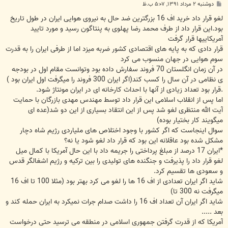
پ
دوشنبه ۲ مرداد ۱۳۹۱, ۵:۰۷ ب.ظ
س
ت
لغو قرار داد خرید اف 16 بزرگترین ضد حال به نیروی هوایی ایران در طول تاریخ
بود.این قرار داد از طرف محمد رضا پهلوی به پنتاگون رسید و مورد تایید
آمریکاییها قرار گرفت
قرار دادی که به پایه های اقتصادی کشور ضربه میزد اما از طرفی ایران را به قدرت
سوم هوایی در جهان منسوب می کرد
در آن زمان انگلستان 70 فروند سفارش داده بود وتوانست مقام اول در بودجه
ی نظامی در آن سال را کسب کند(اگر ایران 300 فروند را میگرفت اول ایران بود )
.قرار بود تعداد زیادی از آنها با احداث کارخانه ای در ایران مونتاژ شود.
اما پس از انقلاب اسلامی این قرار داد توسط مهندس مهدی بازرگان با حمایت
آیت الله منتظری لغو شد پس از این انتقاد بسیاری از این دو شد(عده ای
میگویند کار بختیار بوده)
سوال اینجاست که اگر کشور با وجود اختلاص های ملیاردی رژیم شاه دچار
مشکل شده بود عاقلانه این بود که قرار داد لغو شود یا نه؟
*ایران 17 درصد از مبلغ پرداختی را جریمه داد با این حال آمریکا با کمال میل
لغو قرار داد را پذیرفت و جنگنده های تولیدی را بین ترکیه و رژیم اشغالگر قدس
و سعودی ها تقسیم کرد.
شاید اگر ایران تعدادی از اف 16 ها را لغو می کرد بهتر بود (مثلا 100 تا اف 16
میگرفت نه 300 تا)
شاید اگر ایران آن تعداد اف 16 را داشت صدام جرات نمیکرد به ایران حمله کند و
بعد .....
آمریکا که از قدرت گرفتن جمهوری اسلامی در منطقه می ترسید حتی درخواست