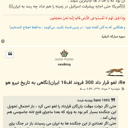
آن بود که با اف 5 ها جایگزین شوند .
(((آمریکا حتی اجازه پیشرفت اسرائیل در زمینه را هم نداد چه رسد به ایران)))
وَإِذَا قِیلَ لَهُمْ لَا تُفْسِدُوا فِی الْأَرْضِ قَالُوا إِنَّمَا نَحْنُ مُصْلِحُونَ
و هنگامی که به آنان گفته شود : در زمین فساد نکنید، می‌گویند : ما فقط اصلاح‌ کننده‌ایم!
سوره مبارکه البقرة
ب
ا
ل
ا
Junior Poster
sandking
Re: لغو قرار داد 300 فروند اف16 ایران(نگاهی به تاریخ نیرو هو
پ
دوشنبه ۲ مرداد ۱۳۹۱, ۸:۴۸ ب.ظ
س
ت
Sami 1993 نوشته شده:
حتی اگر دولت موقت بازرگان قرارداد را لغو نمی کرد ، باز احتمال تحویل
این جنگنده بسیار کم بود به ویژه که بعدا ماجرای فتح لانه جاسوسی هم
پیش آمد .
حتی اگر تعدادی از این جنگنده ها به ایران می رسیدند باز در جنگ برای