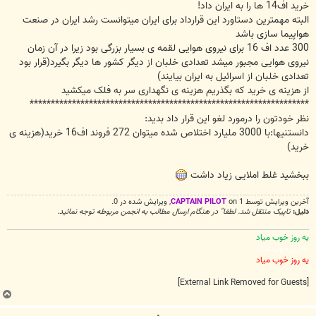
خرید اف14 ها را به ایران داد!
البته مهمترین دستاورد این قرارداد برای ایران میتوانست رشد ایران در صنعت
هواپیما سازی باشد
300 عدد اف 16 برای نیروی هوایی لقمه ی بسیار بزرگی بود زیرا در آن زمان
نیروی هوایی مجبور میشد تعدادی خلبان از دیگر کشور ها دیگر بگیرد(قرار بود
تعدادی خلبان از اسرائیل به ایران بیایند)
از هزینه ی خرید که بگذریم هزینه ی نگهداری سر به فلک میکشید
******************************************************************
نظر خودتون را درمورد لغو این قرار داد بدید:
دانستنیها:با 3000 ملیارد اختلاص شده میتوان 272 فروند اف16 خرید(هزینه ی
خرید)
ببخشید غلط املایی زیاد داشت
آخرین ويرايش توسط 1 on
CAPTAIN PILOT
, ويرايش شده در 0.
دلیل:
تاپیک منتقل شد. لطفا" در هنگام ارسال مطالب به انجمن مربوطه توجه نمائید.
یه روز خوب میاد
یه روز خوب میاد
یه روز خوب میاد
[External Link Removed for Guests]
ب
ا