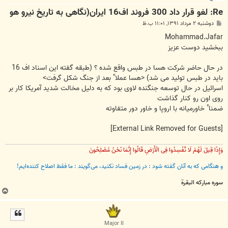
Re: لغو قرار داد 300 فروند اف16 ایران(نگاهی به تاریخ نیرو هو
پ
دوشنبه ۲ مرداد ۱۳۹۱, ۱۱:۰۱ ب.ظ
س
ت
Mohammad.Jafar
ببخشید دوست عزیز
در حال حاضر شرکت هسا در طبس واقع شده ؟ (طبقه گفته این اسناد اف 16
باید در طبس تولید می شد) <هسا عملا" بعد از جنگ شکل گرفت>
اسرائیل در حال توسعه جنگنده لاوی بود که به دلیل مخالت شدید آمریکا کار بر
روی اون رو کنار گذاشت
ضمنا" خاورمیانه با اروپا و خاور دور متفاوته
[External Link Removed for Guests]
وَإِذَا قِیلَ لَهُمْ لَا تُفْسِدُوا فِی الْأَرْضِ قَالُوا إِنَّمَا نَحْنُ مُصْلِحُونَ
و هنگامی که به آنان گفته شود : در زمین فساد نکنید، می‌گویند : ما فقط اصلاح‌ کننده‌ایم!
سوره مبارکه البقرة
ب
ا
ل
ا
Major II