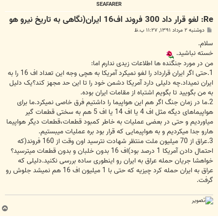
SEAFARER
Re: لغو قرار داد 300 فروند اف16 ایران(نگاهی به تاریخ نیرو هو
پ
دوشنبه ۲ مرداد ۱۳۹۱, ۱۱:۲۷ ب.ظ
س
ت
سلام.
خسته نباشید.
من در مورد جنگنده ها اطلاعات زیدی ندارم اما:
1.حتی اگر ایران قرارداد را لغو نمیکرد آمریکا به هچی وجه این تعداد اف 16 را به
ایران نمیداد.چه دلیلی دارد آمریکا دشمن خود را تا این حد مجهز کند؟یک دلیل
به من بگویید تا بگویم اشتباه از مقامات ایران بوده.
2.ما در زمان جنگ اگر هم این هواپیما را داشتیم فرق خاصی نمیکرد.ما برای
هواپیماهای دیگه مثل اف 4 یا اف 14 یا اف 5 هم به سختی قطعات گیر
میاوردیم و حتی در بعضی عملیات به خاطر کمبود قطعات،قطعات دیگر هواپیما
هارو جدا میکردیم و به هواپیمایی که قرار بود بره عملیات میبستیم.
3.عراق از 70 میلیون ملت منتظر شهادت نترسید اون وقت از 160 فروند(که
احتمال دادن آمریکا 1 درصد بود)اف 16 بدون خلبان و بدون قطعات میترسید؟
خواهشا جریان حمله عراق به ایران رو اینطوری ساده بررسی نکنید.دلیلی که
عراق به ایران حمله کرد چیزیه که حتی با 1 میلیون اف 16 هم نمیشد جلوش رو
گرفت.
ب
ا