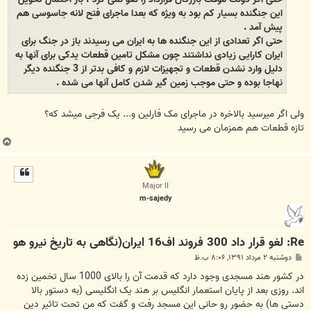
این جنگنده بسیار کم بود به ویژه که بعدا ماجرای فتح لانه جاسوسی هم
پیش آمد .
حتی اگر تعدادی از این جنگنده ها به ایران می رسیدند باز در جنگ برای
ایران کارایی زیادی نداشتند چون مشکل تامین قطعات یدکی برای آنها به
دلیل وارد نشدن قطعات و تجهیزات لازم و کافی بدتر از 3 جنگنده دیگر
نهاجا بوده و حتی موجب زمین گیر شدن کامل آنها می شده .
ولی اگر میرسید بالاخره در ماجرای مک فارلین و... یک فرجی میشد که؟
تازه قطعات هم همزمان می رسید
ب
ا
ل
ا
Major II
m-sajedy
Re: لغو قرار داد 300 فروند اف16 ایران(نگاهی به تاریخ نیرو هو
پ
دوشنبه ۲ مرداد ۱۳۹۱, ۸:۰۶ ب.ظ
س
ت
در کشور هند مسجدی وجود دارد که قدمت آن را بالای 1000 سال تخمین زده
اند. روزی بعد از پایان استعمار انگلیس بر هند یک انگلیسی (به دستور بالا
دستی ها) به حضور رو حانی این مسجد رفت و گفت که من تحت تاثیر دین