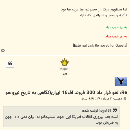
اما منظورم درکل از سعودی ها عرب ها بود
ترکیه و مصر و اسرائیل که دارند
یه روز خوب میاد
یه روز خوب میاد
یه روز خوب میاد
[External Link Removed for Guests]
ب
ا
ل
ا
Major II
kdf
Re: لغو قرار داد 300 فروند اف16 ایران(نگاهی به تاریخ نیرو هو
پ
دوشنبه ۲ مرداد ۱۳۹۱, ۹:۴۱ ب.ظ
س
ت
hojjat59 نوشته شده:
البته بعد پیروزی انقلاب آمریکا این حجم تسلیحاتو به ایران نمی داد. چون
به ضررش بود.