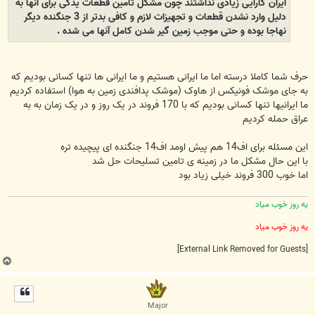
ایران کارایی زیادی نداشتند چون مشکل تامین قطعات یدکی برای آنها به
دلیل وارد نشدن قطعات و تجهیزات لازم و کافی بدتر از 3 جنگنده دیگر
نهاجا بوده و حتی موجب زمین گیر شدن کامل آنها می شده .
حرف شما کاملا درسته اما ما ایرانی هستیم و ما ایرانی ها تنها کسانی بودیم که
به جای موشک فونیکس از هاوک (موشک پدافندی زمین به هوا) استفاده کردیم
ما ایرانیها تنها کسانی بودیم که با 170 فروند در یک روز و در یک زمان به به
عراق حمله کردیم
این مسئله برای اف14 هم پیش اومد اف14 جنگنده ای پیچیده تره
با این حال مشکل ما در زمینه ی تامین تسلیحات حل شد
اما خوب 300 فروند خیلی زیاد بود
یه روز خوب میاد
یه روز خوب میاد
یه روز خوب میاد
[External Link Removed for Guests]
ب
ا
ل
ا
Major