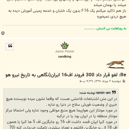
میشد یا بهمان میشد
باز هم تاکید میکنم یک f-16 بدون یک خلبان و خدمه زمینی آموزش دیده به
هیچ دردی نمیخوره
به رویاهایت بی اندیش ..........
ب
ا
ل
ا
Junior Poster
sandking
Re: لغو قرار داد 300 فروند اف16 ایران(نگاهی به تاریخ نیرو هو
پ
دوشنبه ۲ مرداد ۱۳۹۱, ۹:۳۷ ب.ظ
س
ت
ramin-am نوشته شده:
در این متن اشتباهات فاحشی هست که واقعا نشون میده نویسنده هیچ
خبری از وضعیت فورش سلاح در دنیا رو نداره .
در مورد مونتاز این هواپیما هیچ منبع موثقی وجود نداره ولی احتمالا مرکز
مونتاز منطقه یا در ایران بود یا در ترکیه
در مورد کبرا ایران قصد داشت اف 16 رو جایگزین اف 5 ها کبرا یا همون
اف 18 ال رو جایگزین فانتوم و تعداد بیشتری تامکت خریداری کنه (70