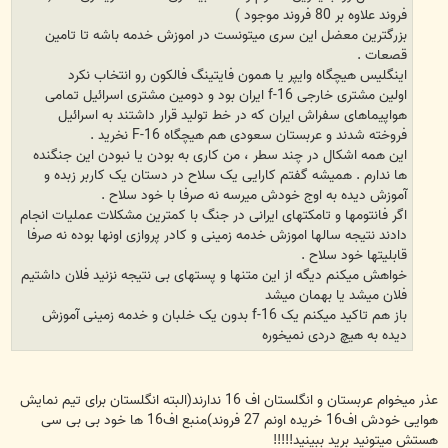
فروند علاوه بر 80 فروند موجود )
بزرگترین معضل این سری میتونست در اموزش خدمه باشه تا تامین
قصعات .
اینگلیس هیچگاه وایپر یا همون فایتینگ فالکون رو انتخاب نکرد
اولین مشتری خارجی f-16 ایران بود و دومین مشتری اسرائیل تمامی
هواپیماهای سفراش ایران که در خط تولید قرار داشتند به اسرائیل
فروخته شدند و عربستان سعودی هم هیچگاه F-16 نخرید .
این همه اشکال در چند سطر ، من کاری به بودن یا نبودن این جنگنده
ها ندارم . همیشه گفتم کارایی یک سلاح در دستان یک کاربر زبده و
آموزش دیده به اوج خودش میرسه نه صرفا با خود سلاح .
اگر فانتومها و تامکتهای ایرانی در جنگ با کمترین مشکلات عملیات انجام
دادند نتیجه سالها اموزش خدمه زمینی و کادر پروازی اونها بوده نه صرفا
قابلیتها خود سلاح .
خواهش میکنم دیگه از این متنها و پستهای بی نتیجه نزنید فلان داشتیم
فلان میشد یا بهمان میشد
باز هم تاکید میکنم یک f-16 بدون یک خلبان و خدمه زمینی آموزش
دیده به هیچ دردی نمیخوره
عذر میخوام عربستان و انگلستان اف 16 ندارند(البته انگلستان برای تیم نمایش
هوایی خودش اف16 خریده اونم 27 فروند)منبع اف16 ها خود بی بی سی
هستش میتونید برید ببینید!!!!!