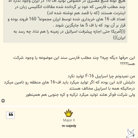
هیچ گونه منبع معتبری در خصوص تولید اف 16 در ایران وجود ندارد الا
چند مطلب فارسی که خود بر گردانده شده مقالات انگلیسی زبان در
اینترنت هستند (که با قصد هم نوشته شده اند)
تعداد اف 16 های خریداری شده توسط ایران مجموعا" 160 فروند بوده و
قرار بر آن بود که با اف 5 ها جایگزین شوند .
(((آمریکا حتی اجازه پیشرفت اسرائیل در زمینه را هم نداد چه رسد به
ایران)))
این حرفها دیگه چیه؟ چند مطلب فارسی سند این موضوعه یا وجود شرکت
هسا؟؟؟؟
من نمیدونم چرا اسراییل F-16 تولید نکرد
دلیلش لابد این بوده که اگر تولید میکرد باید اف-16 های منطقه رو تامین میکرد
درحالیکه همه با اسراییل مخالف هستند
ولی شرکت فوکر هلند تولید میکرد ترکیه و کره جنوبی هم همینطور
ب
ا
ل
ا
Major II
m-sajedy