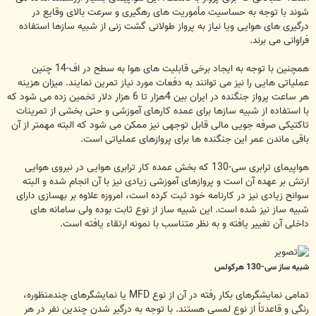
شوند با توجه به حساسیت مأموریت های رهگیری و سرعت بالای وقایع در
درگیری های هوایی ویا نیاز به پرواز طولانی گشت زنی از شبیه سازها استفاده
فراوانی می برند.
همچنین با توجه به ایجاد برخی قابلیت های هوا به سطح در اف-14 چنین
عملیاتی هایی را نیز می توانند به دفعات مورد نیاز تمرین نمایند. میزان هزینه
هر ساعت پرواز جنگنده در ایران بین 4هزار تا 6 هزار دلار تخمین زده می شود که
با استفاده از شبیه سازها برای عمده کارهای آموزشی و حتی بخشی از تمرینات
تاکتیکی صرفه جویی مالی قابل توجهی نیز ممکن می شود که البته مهمتر از آن
باقی ماندن عمر این جنگنده ها برای پروازهای عملیاتی است.
هواپیمای ترابری سی-130 که بخش عمده کار ترابری هوایی در نیروی هوایی
ارتش بر عهده آن است و پروازهای آموزشی زیادی نیز با آن انجام شده و البته
سوانح زیادی نیز در کارنامه خود ثبت کرده است، امروزه علاوه بر بهسازی دارای
شبیه ساز نیز شده است. این شبیه ساز از نوع ثابت بوده ولی سامانه های
داخلی آن تغییر یافته و به نظر متناسب با نمونه ارتقاء یافته است.
شبیه ساز سی-130 هرکولس
تمامی نمایشگرهای بکار رفته در آن از نوع MFD یا نمایشگرهای چندمنظوره،
رنگی و قاعدتاً از نوع لمسی هستند. با توجه به درگیر شدن چندین نفر در هر