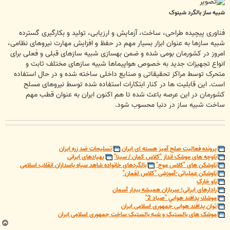
شبیه ساز بالگرد شینوک
فناوری پیچیده طراحی، ساخت، آزمایش و ارزیابی، تولید و بکارگیری گسترده
شبیه سازها به عنوان ابزار بسیار مهم در حفظ و افزایش مهارت نیروهای نظامی،
امروز در کشورمان بومی شده و ضمن بهسازی شبیه سازهای قبلی و فعلی برای
انواع تجهیزات جدید به خصوص هواپیماها شبیه سازهای مختلف ثابت و
متحرک توسط مراکز تحقیقاتی و صنایع داخلی ساخته شده و در حال استفاده
است. این قابلیت ها در کنار ابتکارات استفاده شده توسط نیروهای مسلح
کشورمان در این عرصه باعث شده تا هم اکنون ایران به عنوان قطب مهم
ساخت شبیه ساز در دنیا محسوب شود.
پرونده فعالیت صلح آمیز هسته ای ایران
تسلیحات ضد زره ایران
ناوچه های موشک انداز "کلاس کمان / سینا"
پهپادهای ایرانی
ناوشکن های "کلاس موج"
بالگردهای خانواده شاهد سپاه پاسداران انقلاب اسلامی
ناوشکن عملیاتی-آموزشی "کلاس لقمان"
ناو خارک
رادارهای ایرانی؛ سربازان همیشه بیدار آسمان
موشك پدافند هوايي "صياد 2"
توان پدافند هوایی جمهوری اسلامی ایران
موشک های بالستیک و شبه بالستیک ساخت جمهوری اسلامی ایران
ب