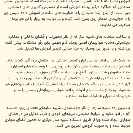
آموزش ندارند که عمدتاً ناشی از مصرف قطعات و سوخت است. همچنین تمامی
ساعاتی که هواگرد درگیر برنامه آموزش است از دسترس کاربری های عملیاتی
دور است. از اینرو ابتدا خلبانان را با هواپیماهای ساده تر آموزش داده سپس وی
را با هواپیمای مدنظر روی زمین آشنا کرده و در نهایت به پرواز با آن هواپیما
مبادرت می نمایند.
با ساخت سامانه های شبیه ساز که از نظر تجهیزات و فضای داخلی و عملکرد
دینامیکی مشابه هواپیمای اصلی بودند گام مهمی برای رفع مشکلات پیش گفته
برداشته و به مرور این وسیله به جزء جدائی ناپذیر آموزش ها تبدیل شد.
به کمک این سامانه ها می توان تمامی حالاتی که احتمال بروز آنها کم یا زیاد
است را برای خلبان مشابه سازی کرد نظیر رویارویی با وضعیت های اضطراری
مانند خاموش شدن موتور، قطع برق هواپیما، آتش سوزی در بخش های
مختلف، باز نشدن ارابه فرود یا شکستن آن و ترکیدن لاستیک روی باند و ... یا
قرار دادن خلبان در موقعیت های مختلف راهکنشی(تاکتیکی) نظیر نبردهای هوا
به هوا، تهدید از جانب انواع ادوات پدافند هوایی، پروازهای جمعی با سایر
هواپیماها، اجرای عملیات هوا به سطح و ...
بالاترین رده شبیه سازها از نظر هوشمندی، شبیه سازهای «فضای رزم» هستند
که در آنها علاوه بر شرایط محیطی، نیروهای خودی و طرف مقابل نیز در فضای
مجازی ایجاد شده ویا از طریق دستگاه شبیه ساز دیگری به همین فضای مجازی
مرتبط شده و به صورت گروهی تمرین می کنند.