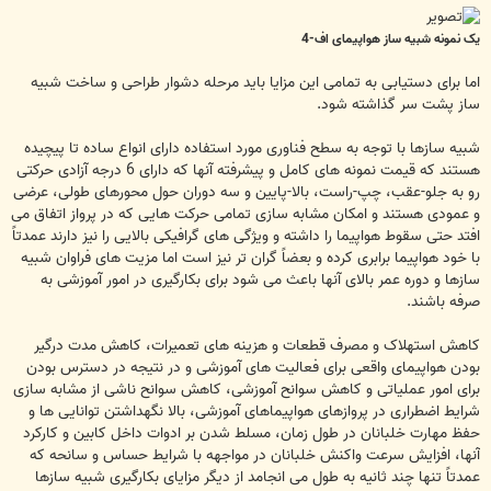
یک نمونه شبیه ساز هواپیمای اف-4
اما برای دستیابی به تمامی این مزایا باید مرحله دشوار طراحی و ساخت شبیه
ساز پشت سر گذاشته شود.
شبیه سازها با توجه به سطح فناوری مورد استفاده دارای انواع ساده تا پیچیده
هستند که قیمت نمونه های کامل و پیشرفته آنها که دارای 6 درجه آزادی حرکتی
رو به جلو-عقب، چپ-راست، بالا-پایین و سه دوران حول محورهای طولی، عرضی
و عمودی هستند و امکان مشابه سازی تمامی حرکت هایی که در پرواز اتفاق می
افتد حتی سقوط هواپیما را داشته و ویژگی های گرافیکی بالایی را نیز دارند عمدتاً
با خود هواپیما برابری کرده و بعضاً گران تر نیز است اما مزیت های فراوان شبیه
سازها و دوره عمر بالای آنها باعث می شود برای بکارگیری در امور آموزشی به
صرفه باشند.
کاهش استهلاک و مصرف قطعات و هزینه های تعمیرات، کاهش مدت درگیر
بودن هواپیمای واقعی برای فعالیت های آموزشی و در نتیجه در دسترس بودن
برای امور عملیاتی و کاهش سوانح آموزشی، کاهش سوانح ناشی از مشابه سازی
شرایط اضطراری در پروازهای هواپیماهای آموزشی، بالا نگهداشتن توانایی ها و
حفظ مهارت خلبانان در طول زمان، مسلط شدن بر ادوات داخل کابین و کارکرد
آنها، افزایش سرعت واکنش خلبانان در مواجهه با شرایط حساس و سانحه که
عمدتاً تنها چند ثانیه به طول می انجامد از دیگر مزایای بکارگیری شبیه سازها