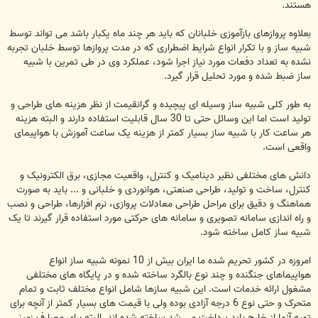
هستند.
بعلاوه پروازهای بازآموزی خلبانان که باید هر چند ماه یکبار باشد می تواند توسط
شبیه ساز و با تکرار انواع شرایط اضطراری که در مدت پروازها توسط خلبان تجربه
نشده به تعداد دفعات مورد نیاز اجرا شود، عملکرد وی در طی تمرین با شبیه
ساز ضبط شده و مورد تحلیل قرار گیرد.
به طور کلی شبیه ساز وسیله ای پیچیده و گرانقیمت از نظر هزینه های طراحی و
تولید است اما این وسائل حتی تا 30 سال قابلیت استفاده دارند و البته هزینه
هر ساعت کار با شبیه ساز بسیار کمتر از هزینه یک ساعت آموزش با هواپیمای
واقعی است.
دانش های مختلفی نظیر دینامیک و کنترل، واقعیت مجازی، برق الکترونیک و
کنترل، ساخت و تولید، طراحی صنعتی، هوانوردی و خلبانی و ... باید به صورت
هماهنگ و دقیق برای مراحل طراحی معادلات پروازی، نرم افزارها، طراحی و نصب
و راه اندازی سامانه تصویری و سامانه های حرکتی مورد استفاده قرار گیرند تا یک
شبیه ساز کامل ساخته شود.
امروزه در کشور تحریم شده ما ایران بیش از 10 نمونه شبیه ساز انواع
هواپیماهای جنگنده و چند نوع بالگرد ساخته شده و در پایگاه های مختلفی
مشغول ارائه خدمات است. این شبیه سازها شامل انواع مختلف ثابت و تمام
متحرک و حتی نوع 6 درجه آزادی بوده ولی با قیمت های بسیار کمتر از آنچه برای
تهیه آنها از خارج باید پرداخت می شد ساخته شده اند. البته برای مصارف زمینی