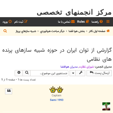
مرکز انجمنهای تخصصی
راهنما
Rules
تماس با ما
ثبت نام
ورود
ج
صفحه اول تالار
بخش هوا فضا
ديگر مباحث هوانوردي
شبيه سازهاي پرواز
س
ت
گزارشی از توان ایران در حوزه شبیه سازهای پرنده
ج
های نظامی
و
مدیران انجمن:
شوراي نظارت
,
مديران هوافضا
جستجو
جستجوی پیش
ارسال پست
تعداد پست ها:1 • صفحه
1
از
1
Captain
Sami 1993