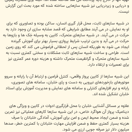
و دریایی و زیردریایی نیز شبیه سازهایی ساخته شده که مورد بحث این گزارش
نیست.
در شبیه سازهای ثابت، محل قرار گیری انسان، ساکن بوده و تصاویری که برای
او به نمایش در می آیند مطابق شرایطی که قصد مشابه سازی ان وجود دارد به
حرکت در می آیند. در شبیه سازهای متحرک، کابین به وسیله جَک ها و بازوها به
حرکت در می آید و بدین ترتیب شرایط پروازی بسیار بهتر برای آموزش گیرنده
ایجاد می شود به طوریکه انسان پس از لحظاتی فراموش می کند که روی زمین
است. طراحی و ساخت شبیه سازهای ثابت مشکلات و سختی کمتری نسبت به
شبیه سازهای متحرک و گرانقیمت متحرک داشته و هزینه دوره عمر کمتری نیز
برای تعمیرات و ارتقاء دارد.
این شبیه سازها از کابین پرواز واقعی، کنترل فرامین و ارتباط آن با رایانه و سروو
موتورهای بازخوردهای نیرویی به دست و پای خلبان، سامانه های تصویری،
رایانه و نرم افزارهای کنترلی و سامانه های نمایش و مدیریت آموزش برای استاد
خلبان تشکیل شده اند.
علاوه بر مسائل آشنایی خلبان با محل قرارگیری ادوات در کابین و ویژگی های
دینامیک پرواز آن هواگرد خاص، در این شبیه سازها کارهای عملیاتی نیز تمرین
شده و ضمن ایجاد محیط ایمن و امن برای آموزش، آمادگی خلبانان با صرف
هزینه بسیار کمتری حفظ و ضمن افزایش مهارت خلبانان با کمترین خطر، صدها
میلیون دلار نیز صرفه جویی ارزی می شود.