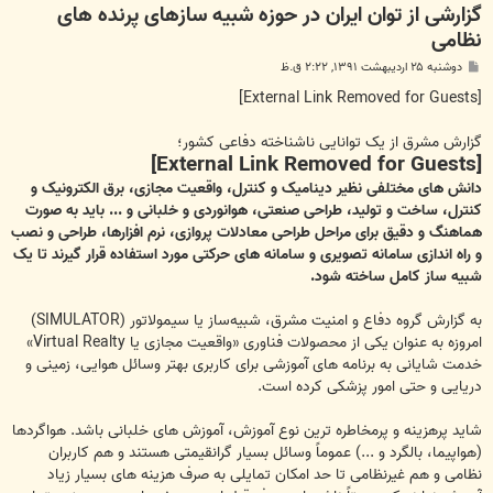
گزارشی از توان ایران در حوزه شبیه سازهای پرنده های
نظامی
پ
دوشنبه ۲۵ اردیبهشت ۱۳۹۱, ۲:۲۲ ق.ظ
س
ت
[External Link Removed for Guests]
گزارش مشرق از یک توانایی ناشناخته دفاعی کشور؛
[External Link Removed for Guests]
دانش های مختلفی نظیر دینامیک و کنترل، واقعیت مجازی، برق الکترونیک و
کنترل، ساخت و تولید، طراحی صنعتی، هوانوردی و خلبانی و ... باید به صورت
هماهنگ و دقیق برای مراحل طراحی معادلات پروازی، نرم افزارها، طراحی و نصب
و راه اندازی سامانه تصویری و سامانه های حرکتی مورد استفاده قرار گیرند تا یک
شبیه ساز کامل ساخته شود.
به گزارش گروه دفاع و امنیت مشرق، شبیه‌ساز یا سیمولاتور (SIMULATOR)
امروزه به عنوان یکی از محصولات فناوری «واقعیت مجازی یا Virtual Realty»
خدمت شایانی به برنامه های آموزشی برای کاربری بهتر وسائل هوایی، زمینی و
دریایی و حتی امور پزشکی کرده است.
شاید پرهزینه و پرمخاطره ترین نوع آموزش، آموزش های خلبانی باشد. هواگردها
(هواپیما، بالگرد و ...) عموماً وسائل بسیار گرانقیمتی هستند و هم کاربران
نظامی و هم غیرنظامی تا حد امکان تمایلی به صرف هزینه های بسیار زیاد