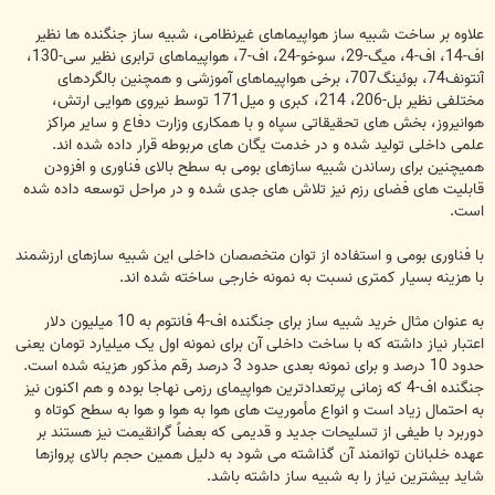
علاوه بر ساخت شبیه ساز هواپیماهای غیرنظامی، شبیه ساز جنگنده ها نظیر
اف-14، اف-4، میگ-29، سوخو-24، اف-7، هواپیماهای ترابری نظیر سی-130،
آنتونف74، بوئینگ707، برخی هواپیماهای آموزشی و همچنین بالگردهای
مختلفی نظیر بل-206، 214، کبری و میل171 توسط نیروی هوایی ارتش،
هوانیروز، بخش های تحقیقاتی سپاه و با همکاری وزارت دفاع و سایر مراکز
علمی داخلی تولید شده و در خدمت یگان های مربوطه قرار داده شده اند.
همیچنین برای رساندن شبیه سازهای بومی به سطح بالای فناوری و افزودن
قابلیت های فضای رزم نیز تلاش های جدی شده و در مراحل توسعه داده شده
است.
با فناوری بومی و استفاده از توان متخصصان داخلی این شبیه سازهای ارزشمند
با هزینه بسیار کمتری نسبت به نمونه خارجی ساخته شده اند.
به عنوان مثال خرید شبیه ساز برای جنگنده اف-4 فانتوم به 10 میلیون دلار
اعتبار نیاز داشته که با ساخت داخلی آن برای نمونه اول یک میلیارد تومان یعنی
حدود 10 درصد و برای نمونه بعدی حدود 3 درصد رقم مذکور هزینه شده است.
جنگنده اف-4 که زمانی پرتعدادترین هواپیمای رزمی نهاجا بوده و هم اکنون نیز
به احتمال زیاد است و انواع مأموریت های هوا به هوا و هوا به سطح کوتاه و
دوربرد با طیفی از تسلیحات جدید و قدیمی که بعضاً گرانقیمت نیز هستند بر
عهده خلبانان توانمند آن گذاشته می شود به دلیل همین حجم بالای پروازها
شاید بیشترین نیاز را به شبیه ساز داشته باشد.