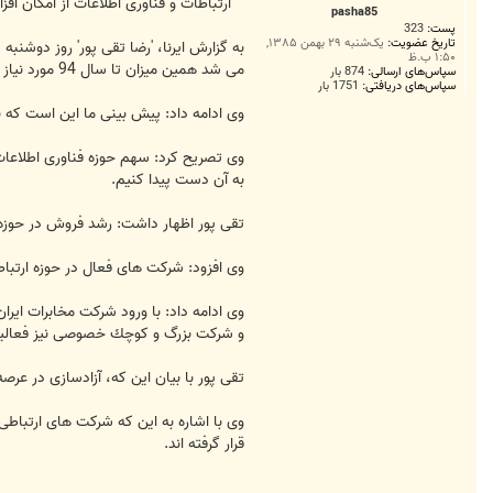
ت
ارتباطات و فناوری اطلاعات از امكان افزایش پهنای باند تا 2/2 
pasha85
پست:
323
تاریخ عضویت:
یک‌شنبه ۲۹ بهمن ۱۳۸۵,
۱:۵۰ ب.ظ
می شد همین میزان تا سال 94 مورد نیاز باشد.
سپاس‌های ارسالی:
874 بار
سپاس‌های دریافتی:
1751 بار
وی ادامه داد: پیش بینی ما این است كه با افزایش م
وی تصریح كرد: سهم حوزه فناوری اطلاعات
به آن دست پیدا كنیم.
تقی پور اظهار داشت: رشد فروش در حوزه
وی افزود: شركت های فعال در حوزه ارتباطات و فناوری اطلاعات در سال 88، چهار عدد بوده ك
و شركت بزرگ و كوچك خصوصی نیز فعالی
تقی پور با بیان این كه، آزادسازی در ع
قرار گرفته اند.