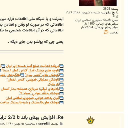
پست:
3805
تاریخ عضویت:
شنبه ۷ شهریور ۱۳۸۸, ۳:۲۶
ق.ظ
اینترنت و یا شبکه ملی اطلاعات قراره میزب
محل اقامت:
جمهوری اسلامی ایران
سپاس‌های ارسالی:
4180 بار
اطلاعاتی که در صورت لو رفتن و افتادن 
سپاس‌های دریافتی:
22794 بار
اطلاعاتی که در آن اطلاعات شخصی ما نظی
ت
تماس:
م
ا
یعنی چی که پولشو بدن جای دیگه .
س
S
a
m
i
1
9
پرونده فعالیت صلح آمیز هسته ای ایران
ت
9
ناوچه های موشک انداز "کلاس کمان / سینا"
3
ناوشکن های "کلاس موج"
بالگردهای خانوا
ناوشکن عملیاتی-آموزشی "کلاس لقمان"
ناو خارک
رادارهای ایرانی؛ سربازان همیشه بیدار آسمان
موشك پدافند هوايي "صياد 2"
توان پدافند هوایی جمهوری اسلامی ایران
موشک های بالستیک و شبه بالستیک ساخت ج
Re: افزایش پهنای باند تا 2/2 ترابایت
پ
توسط
saeedjiji
»
سه‌شنبه ۲۵ بهمن ۱۳۹۰, ۱۱:۱۸ ق.ظ
س