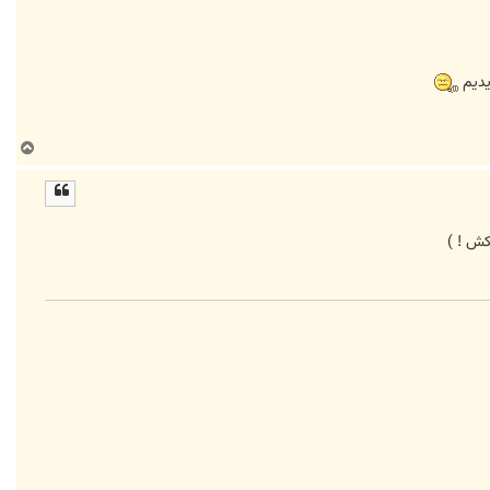
ب
ا
ل
ا
کش ! )