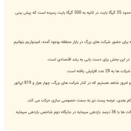
به گزارش ایرنا، 'رضا تقی پور' روز دوشنبه در همایش شركت های برتر ایران افزود: در فاصله بین سال 88 تاكنون پهنای باند از حدود 35 گیگا بایت در ثانیه به 500 گیگا بایت رسیده است كه پیش بینی
ی حضور شركت های بزرگ در بازار منطقه بوجود آمده، امیدواریم بتوانیم
ا در این بخش برای دست یابی به رشد اقتصادی است.
وی ادامه داد: با ورود شركت مخابرات ایران به عرصه خصوصی سازی، تحول اساسی در نوع مدیریت در این حوزه به وجود آمده و امروز شاهد هستیم كه در كنار شركت های بزرگ، چهار هزار و 819 اپراتور
: در گام بعدی، عرصه پست نیز به سمت خصوصی سازی حركت می كند.
وی با اشاره به این كه شركت های ارتباطی و فناوری اطلاعات در میان 100 شركت برتر ایران قرار گرفته اند، تصریح كرد: این شركت ها با 36 درصد بازدهی سرمایه در جایگاه دوم شاخص بازدهی سرمایه