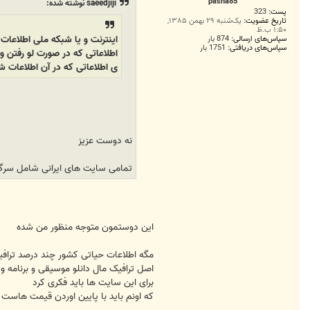
pasha85
saeedjiji نوشته شده:
پست:
323
تاریخ عضویت:
یک‌شنبه ۲۹ بهمن ۱۳۸۵,
۱:۵۰ ب.ظ
اینترنت و یا شبکه ملی اطلاعات 
سپاس‌های ارسالی:
874 بار
سپاس‌های دریافتی:
1751 بار
اطلاعاتی که در صورت لو رفتن و
ی اطلاعاتی که در آن اطلاعات 
نه دوست عزیز
تمامی سایت های ایرانی شامل سرگرم
این دوستمون متوجه منظور من شده
مگه اطلاعات حیاتی کشور چند درصد ترافیک ما 
اصل ترافیک مال دانلو موسیقی و برنامه 
برای این سایت ها باید فکری کرد
که اونم باید با پایین اوردن قیمت هاس