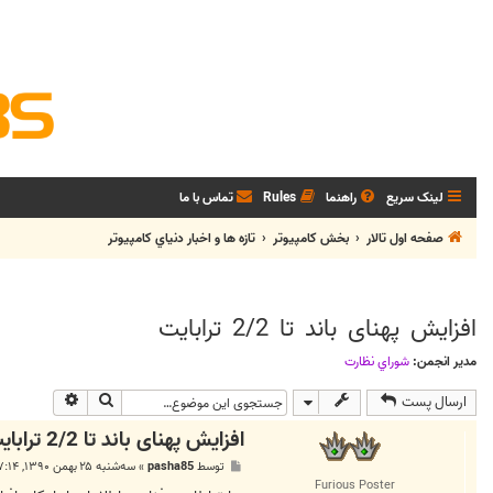
لینک سریع
راهنما
Rules
تماس با ما
صفحه اول تالار
بخش كامپيوتر
تازه ها و اخبار دنياي کامپيوتر
افزایش پهنای باند تا 2/2 ترابایت
مدیر انجمن:
شوراي نظارت
جستجو
جستجوی پی
ارسال پست
افزایش پهنای باند تا 2/2 ترابایت
پ
توسط
pasha85
»
سه‌شنبه ۲۵ بهمن ۱۳۹۰, ۷:۱۴ ق.ظ
س
Furious Poster