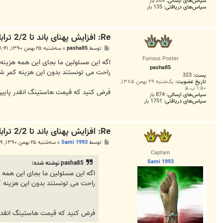
سپاس‌های ارسالی:
269 بار
سپاس‌های دریافتی:
135 بار
Re: افزایش پهنای باند تا 2/2 ترابایت
پ
توسط
pasha85
»
سه‌شنبه ۲۵ بهمن ۱۳۹۰, ۸:۴۱ ق.ظ
س
Furious Poster
ت
اگه این مسئولین ما بجای این همه هزینه 
pasha85
راحت می تونستند بدون این هزینه کمر شک
پست:
323
تاریخ عضویت:
یک‌شنبه ۲۹ بهمن ۱۳۸۵,
۱:۵۰ ب.ظ
فرض کنید که قیمت هاستینگ انقدر پایین می اومد که 50 درصد سایت های دانلود نرم افزا
سپاس‌های ارسالی:
874 بار
سپاس‌های دریافتی:
1751 بار
Re: افزایش پهنای باند تا 2/2 ترابایت
پ
توسط
Sami 1993
»
سه‌شنبه ۲۵ بهمن ۱۳۹۰, ۸:۵۹ ق.ظ
س
Captain
ت
Sami 1993
pasha85 نوشته شده:
اگه این مسئولین ما بجای این همه ه
راحت می تونستند بدون این هزینه ک
فرض کنید که قیمت هاستینگ انقدر پایین می اومد که 50 درصد سایت های دانل