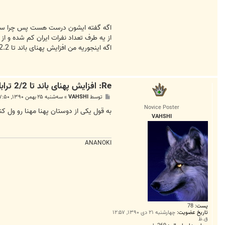
اگه گفته ایشون درست هست پس چرا سرعت
از یه طرف تعداد نفرات ایران کم شده و از 30 درصد به 10 درصد رسیده و پهنای باند از 35 به 500 رسیده ولی ما چیز زیادی ندیدیم
اگه اینجوریه من افزایش پهنای باند تا 2.2 رو نمی خوام
Re: افزایش پهنای باند تا 2/2 ترابایت
پ
توسط
VAHSHI
»
سه‌شنبه ۲۵ بهمن ۱۳۹۰, ۷:۵۰ ق.ظ
س
Novice Poster
ت
به قول یکی از دوستان پهنا مهنا رو ول کن
VAHSHI
ANANOKI
پست:
78
تاریخ عضویت:
چهارشنبه ۲۱ دی ۱۳۹۰, ۱۲:۵۷
ق.ظ