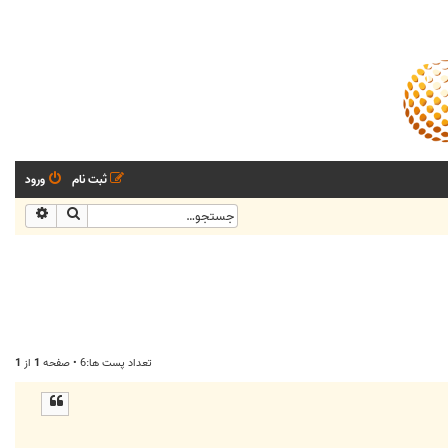
ثبت نام
ورود
جستجو
جستجو
تعداد پست ها:6 • صفحه
1
از
1