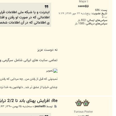
Major I
ت
saeedjiji
پست:
686
اینترنت و یا شبکه ملی اطلاعات قرار
تاریخ عضویت:
پنج‌شنبه ۲۲ مهر ۱۳۸۹, ۷:۲۴
اطلاعاتی که در صورت لو رفتن و اف
ب.ظ
سپاس‌های ارسالی:
822 بار
ی اطلاعاتی که در آن اطلاعات شخصی
سپاس‌های دریافتی:
1585 بار
نه دوست عزیز
تمامی سایت های ایرانی شامل سرگرمی و ش
نمیدونی که قبل از رفتن من , چه مردایی که رفتن
چشای خیلیا از عشق تر شد , دلهاشون به خدا نزد
Re: افزایش پهنای باند تا 2/2 ترابایت
پ
توسط
pasha85
»
سه‌شنبه ۲۵ بهمن ۱۳۹۰, ۱۲:۴۳ ب.ظ
س
Furious Poster
ت