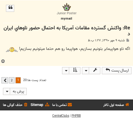
ا
ل
ا
Junior Poster
mymail
Re: واكنش گسترده مقامات آمريكا به احتمال حضور ناوهاي ايران
د
پ
شنبه ۹ مهر ۱۳۹۰, ۱:۲۷ ب.ظ
س
ت
اگه ناو هواپیمابر بتونیم بسازیم، هواپیما رو هم حتما میتونیم بسازیم!
ب
ا
ارسال پست
ل
ا
1
تعداد پست ها:20
2
بعدی
پرش به
صفحه اول تالار
تماس با ما
Sitemap
حذف کوکی ها
CentralClubs
|
PHPBB