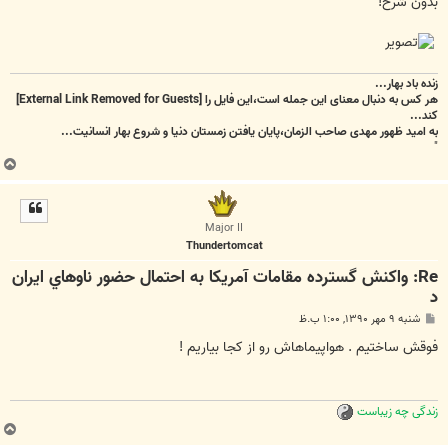
بدون شرح!
زنده باد بهار...
هر کس به دنبال معنای این جمله است،این فایل را
[External Link Removed for Guests]
کند...
به امید ظهور مهدی صاحب الزمان،پایان یافتن زمستان دنیا و شروع بهار انسانیت...
"
ب
ا
ل
ا
Major II
Thundertomcat
Re: واكنش گسترده مقامات آمريكا به احتمال حضور ناوهاي ايران
د
پ
شنبه ۹ مهر ۱۳۹۰, ۱:۰۰ ب.ظ
س
ت
فوقش ساختیم . هواپیماهاش رو از کجا بیاریم !
زندگی چه زیباست
ب