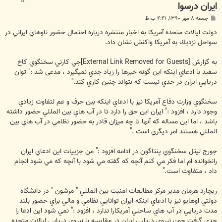
ايران درسوا
پ
جمعه ۸ مهر ۱۳۹۰, ۴:۴۱ ب.ظ
س
ت
دولت ايالات متحده آمريكا به اخبار منتشره درباره احتمال حضور ناوهاي ايراني در
سواحل نزديك به آمريكا واكنش نشان داد.
به گزارش
[External Link Removed for Guests]
جي كارني سخنگوي كاخ
سفيد با ادعاي اينكه اين گونه خبرها را زياد جدي نميگيرد ، مدعی شد :‌" توان
دريايي ايران در حدي نيست كه بتواند چنين كاري كند."
سخنگوي وزارت دفاع آمريكا نيز با ادعاي اينكه بين حرف و عم لتفاوت زيادي
وجود دارد ، افزود :‌" ايران اين حق را دارد تا در آب هاي بين المللي حضور داشته
باشد ، اما اين مساله كه آنها تا چه ميزان قادر به حضور نظامي در آب هاي بين
المللي هستند امر ديگري است ."
جورج ليتل سخنگوي پنتاگون در ادامه افزود ‌:" من جزييات اين ادعاي ايران
رانخوانده ام اما فكر مي كنم آنچه كه گفته مي شود با آنچه كه مي شود انجام
داد ، متفاوت است."
ريچارد هرمان مدير مركز مطالعات امنيت بين المللي " مرشون " در دانشگاه
دولتي اوهايو نيز با ادعاي اينكه ايران توانايي نظامي و مالي براي حضور بلند
مدت دريايي در آب هاي ساحلي آمريكارا ندارد ، افزود :‌"‌ نمي شود اين ادعا را
جدي گرفت چون نيروي دريايي ايران در مقايسه با نيروي دريايي ايالات متحده