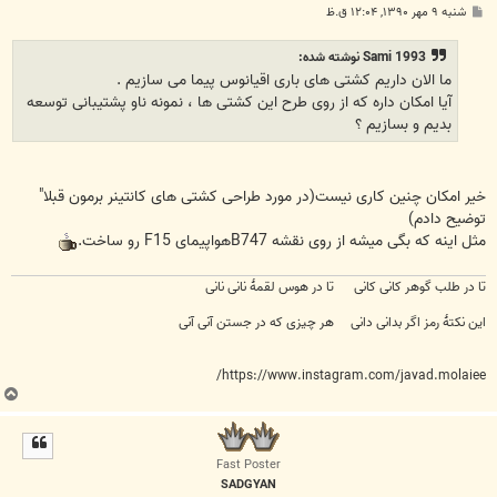
پ
شنبه ۹ مهر ۱۳۹۰, ۱۲:۰۴ ق.ظ
س
ت
Sami 1993 نوشته شده:
ما الان داریم کشتی های باری اقیانوس پیما می سازیم .
آیا امکان داره که از روی طرح این کشتی ها ، نمونه ناو پشتیبانی توسعه
بدیم و بسازیم ؟
خیر امکان چنین کاری نیست(در مورد طراحی کشتی های کانتینر برمون قبلا"
توضیح دادم)
مثل اینه که بگی میشه از روی نقشه B747هواپیمای F15 رو ساخت.
تا در طلب گوهر کانی کانی تا در هوس لقمهٔ نانی نانی
این نکتهٔ رمز اگر بدانی دانی هر چیزی که در جستن آنی آنی
https://www.instagram.com/javad.molaiee/
ب
ا
ل
ا
Fast Poster
SADGYAN