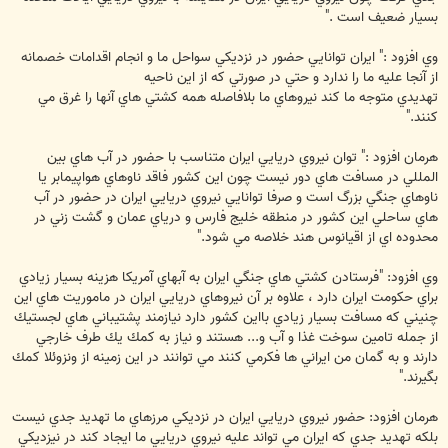
بسيار ضعيف است ."
وي افزود :‌" ايران توانايي حضور در نزديكي سواحل ما و انجام اقدامات خصمانه
از آنجا عليه ما را ندارد و حتي در صورتي كه از اين ناحيه
تهديدي متوجه ما كند نيروهاي ما بلافاصله همه كشتي هاي آنها را غرق مي
كنند."
هرمان افزود :‌" توان نيروي دريايي ايران متناسب با حضور در آب هاي بين
المللي در مسافت هاي دور نيست چون اين كشور فاقد ناوهاي هواپيمابر يا
ناوهاي جنگي بزرگ است و صرفا توانايي نيروي دريايي ايران در حضور در آب
هاي ساحلي اين كشور در منطقه خليج فارس و درياي عمان و گشت زني در
محدوده اي از اقيانوس هند خلاصه مي شود."
وي افزود: ‌"فرستادن كشتي هاي جنگي ايران به آبهاي آمريكا هزينه بسيار زيادي
براي حكومت ايران دارد ، علاوه بر آن نيروهاي دريايي ايران در ماموريت هاي اين
چنيني كه مسافت بسيار زيادي بااين كشور دارد نيازمند پشتيباني هاي لجستيك
از جمله تامين سوخت غذا و آب و... هستند و نياز به كمك يك طرف خارجي
دارند و به گمان من ايراني ها فكرمي كنند مي توانند در اين زمينه از ونزوئلا كمك
بگيرند."
هرمان افزود: حضور نيروي دريايي ايران در نزديكي مرزهاي ما تهديد جدي نيست
بلكه تهديد جدي كه ايران مي تواند عليه نيروي دريايي ما ايجاد كند در نيزديكي