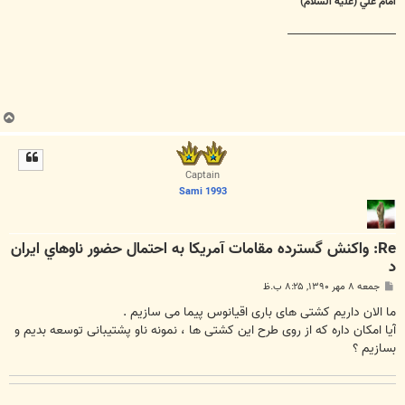
امام علي (عليه السلام)
________________________
ب
ا
ل
ا
Captain
Sami 1993
Re: واكنش گسترده مقامات آمريكا به احتمال حضور ناوهاي ايران
د
پ
جمعه ۸ مهر ۱۳۹۰, ۸:۲۵ ب.ظ
س
ت
ما الان داریم کشتی های باری اقیانوس پیما می سازیم .
آیا امکان داره که از روی طرح این کشتی ها ، نمونه ناو پشتیبانی توسعه بدیم و
بسازیم ؟