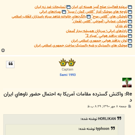
پرونده فعالیت صلح آمیز هسته ای ایران
تسلیحات ضد زره ایران
ناوچه های موشک انداز "کلاس کمان / سینا"
پهپادهای ایرانی
ناوشکن های "کلاس موج"
بالگردهای خانواده شاهد سپاه پاسداران انقلاب اسلامی
ناوشکن عملیاتی-آموزشی "کلاس لقمان"
ناو خارک
رادارهای ایرانی؛ سربازان همیشه بیدار آسمان
موشك پدافند هوايي "صياد 2"
توان پدافند هوایی جمهوری اسلامی ایران
موشک های بالستیک و شبه بالستیک ساخت جمهوری اسلامی ایران
ب
ا
ل
ا
Captain
Sami 1993
Re: واكنش گسترده مقامات آمريكا به احتمال حضور ناوهاي ايران
د
پ
جمعه ۸ مهر ۱۳۹۰, ۸:۲۹ ب.ظ
س
ت
HORLIKAN نوشته شده:
typhoon نوشته شده: