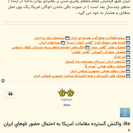
ایران طبق فرمایش مقام معظم رهبری مبنی بر راهبردی بودن نداجا در آینده (
منظور چندسال بعد است ) در صورت باقی ماندن ناوگان امریکا رنگ بوی عمل
متقابل و هشدار به خود می گیرد .
پرونده فعالیت صلح آمیز هسته ای ایران
تسلیحات ضد زره ایران
ناوچه های موشک انداز "کلاس کمان / سینا"
پهپادهای ایرانی
ناوشکن های "کلاس موج"
بالگردهای خانواده شاهد سپاه پاسداران انقلاب اسلامی
ناوشکن عملیاتی-آموزشی "کلاس لقمان"
ناو خارک
رادارهای ایرانی؛ سربازان همیشه بیدار آسمان
موشك پدافند هوايي "صياد 2"
توان پدافند هوایی جمهوری اسلامی ایران
موشک های بالستیک و شبه بالستیک ساخت جمهوری اسلامی ایران
ب
ا
ل
ا
Captain
Java
Re: واكنش گسترده مقامات آمريكا به احتمال حضور ناوهاي ايران
د