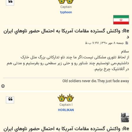
ا
Captain
typhoon
Re: واكنش گسترده مقامات آمريكا به احتمال حضور ناوهاي ايران
د
پ
جمعه ۸ مهر ۱۳۹۰, ۷:۴۷ ب.ظ
س
ت
سلام
از لحاظ تئوری مشکلی نیست.اگر ما چند ناو تدارکاتی بزرگ مثل خارک
داشتیم،می تونستیم چند شناور رو و حتی زیر سطحی رو بفرستیم و مدتی هم
در آتلانتیک چرخ بزنیم.
Old soldiers never die.They just fade away
ب
ا
ل
ا
Captain I
HORLIKAN
Re: واكنش گسترده مقامات آمريكا به احتمال حضور ناوهاي ايران