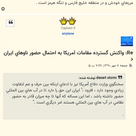
مرزهاي خودش و در منطقه خليج فارس و تنگه هرمز است .
ب
ا
ل
ا
Captain II
airplane
Re: واكنش گسترده مقامات آمريكا به احتمال حضور ناوهاي ايران
د
پ
جمعه ۸ مهر ۱۳۹۰, ۷:۲۸ ب.ظ
س
ت
desert storm نوشته شده:
سخنگوي وزارت دفاع آمريكا نيز با ادعاي اينكه بين حرف و عم لتفاوت
زيادي وجود دارد ، افزود :‌" ايران اين حق را دارد تا در آب هاي بين المللي
حضور داشته باشد ، اما اين مساله كه آنها تا چه ميزان قادر به حضور
نظامي در آب هاي بين المللي هستند امر ديگري است ."
.