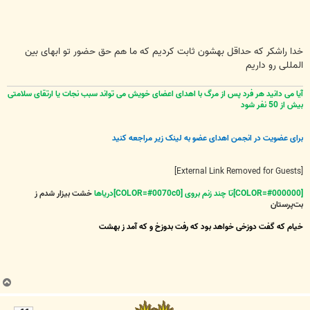
خدا راشکر که حداقل بهشون ثابت کردیم که ما هم حق حضور تو ابهای بین
المللی رو داریم
آیا می دانید هر فرد پس از مرگ با اهدای اعضای خویش می تواند سبب نجات یا ارتقای سلامتی
بیش از 50 نفر شود
برای عضویت در انجمن اهدای عضو به لینک زیر مراجعه کنید
[External Link Removed for Guests]
[COLOR=#000000]تا چند زنم بروی [COLOR=#0070c0]دریاها
خشت بیزار شدم ز
بت‌پرستان
خیام که گفت دوزخی خواهد بود که رفت بدوزخ و که آمد ز بهشت
ب
ا
ل