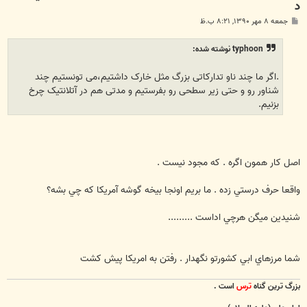
د
پ
جمعه ۸ مهر ۱۳۹۰, ۸:۲۱ ب.ظ
س
ت
typhoon نوشته شده:
.اگر ما چند ناو تدارکاتی بزرگ مثل خارک داشتیم،می تونستیم چند
شناور رو و حتی زیر سطحی رو بفرستیم و مدتی هم در آتلانتیک چرخ
بزنیم.
اصل كار همون اگره . كه مجود نيست .
واقعا حرف درستي زده . ما بريم اونجا بيخه گوشه آمريكا كه چي بشه؟
شنيدين ميگن هرچي اداست .........
شما مرزهاي ابي كشورتو نگهدار . رفتن به امريكا پيش كشت
بزرگ ترين گناه
ترس
است .