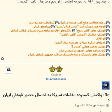
با چند پرواز 747 به سوریه اجناس را آوردیم و نیازها را تامین کردیم .)
پرونده فعالیت صلح آمیز هسته ای ایران
تسلیحات ضد زره ایران
ناوچه های موشک انداز "کلاس کمان / سینا"
پهپادهای ایرانی
ناوشکن های "کلاس موج"
بالگردهای خانواده شاهد سپاه پاسداران انقلاب اسلامی
ناوشکن عملیاتی-آموزشی "کلاس لقمان"
ناو خارک
رادارهای ایرانی؛ سربازان همیشه بیدار آسمان
موشك پدافند هوايي "صياد 2"
توان پدافند هوایی جمهوری اسلامی ایران
موشک های بالستیک و شبه بالستیک ساخت جمهوری اسلامی ایران
ب
ا
ل
ا
Captain
Mr.Amirhessam
Re: واكنش گسترده مقامات آمريكا به احتمال حضور ناوهاي ايران
د
پ
شنبه ۹ مهر ۱۳۹۰, ۲:۲۲ ق.ظ
س
ت