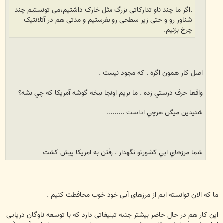
.اگر ما چند ناو تدارکاتی بزرگ مثل خارک داشتیم،می تونستیم چند
شناور رو و حتی زیر سطحی رو بفرستیم و مدتی هم در آتلانتیک
چرخ بزنیم.
اصل كار همون اگره . كه مجود نيست .
واقعا حرف درستي زده . ما بريم اونجا بيخه گوشه آمريكا كه چي بشه؟
شنيدين ميگن هرچي اداست .........
شما مرزهاي ابي كشورتو نگهدار . رفتن به امريكا پيش كشت
ما که الان توانسته ایم از مرزهای آبی خود خوب محافظت کنیم .
این کار هم در حال حاضر بیشتر جنبه تبلیغاتی دارد که با توسعه ناوگان دریایی