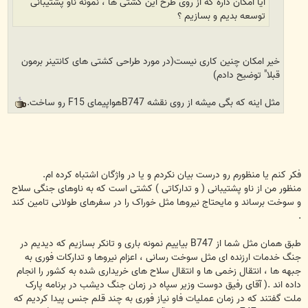
آیا امکان داره که از روی طرح این کشتی ها ، نمونه ناو پشتیبانی
توسعه بدیم و بسازیم ؟
خیر امکان چنین کاری نیست(در مورد طراحی کشتی های کانتینر برمون
قبلا" توضیح دادم)
مثل اینه که بگی میشه از روی نقشه B747هواپیمای F15 رو ساخت.
فکر کنم یا منظورم رو درست بیان نکردم و یا در واژگان اشتباه کرده ام.
منظور من از ناو پشتیبانی ( و تدارکاتی ) کشتی است که به ناوهای جنگی سلاح
و سوخت برساند و مایحتاج نیروها مثل خوراک را در سفرهای طولانی تامین کند
.
طبق همان مثل شما از B747 بیاییم نمونه باری و تانکر بسازیم که دیدیم در
جنگ خدمات ارزنده ای مثل سوخت رسانی ، اعزام نیروها و تدارکات فوری به
جبهه ها ، انتقال زخمی ها و انتقال سلاح های خریداری شده به کشور را انجام
داده اند .( آقای رفیق دوست وزیر سپاه در زمان جنگ دیشب در برنامه پارک
ملت گفتند که در زمان عملیات فاو نیاز فوری به چند قلم جنس پیدا کردیم که