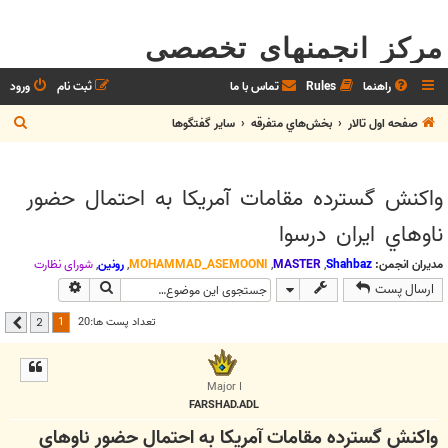
مرکز انجمنهای تخصصی
راهنما
Rules
تماس با ما
ثبت نام
ورود
ج
صفحه اول تالار
بخش‌‌هاي متفرقه
ساير گفتگوها
س
ت
واكنش گسترده مقامات آمريكا به احتمال حضور
ج
ناوهاي ايران درسوا
و
مدیران انجمن:
Shahbaz
,
MASTER
,
MOHAMMAD_ASEMOONI
,
رونین
,
شوراي نظارت
جستجو
جستجوی پیشر
ارسال پست
1
تعداد پست ها:20
2
بعدی
Major I
FARSHAD.ADL
واكنش گسترده مقامات آمريكا به احتمال حضور ناوهاي