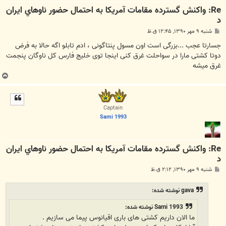
Re: واكنش گسترده مقامات آمريكا به احتمال حضور ناوهاي ايران
د
پ
شنبه ۹ مهر ۱۳۹۰, ۱۲:۴۵ ق.ظ
س
ت
جسارتا عجب ...بزرگی است اون مسول پنتاگونی ، ادم تابلو اگه حالا به فرض
دوتا کشتی مارا در سواحلت غرق کنی اینجا توی خلیج فارس کل ناوگان پنجمت
غرق میشه
ب
ا
ل
ا
Captain
Sami 1993
Re: واكنش گسترده مقامات آمريكا به احتمال حضور ناوهاي ايران
د
پ
شنبه ۹ مهر ۱۳۹۰, ۲:۱۲ ق.ظ
س
ت
gava نوشته شده:
Sami 1993 نوشته شده:
ما الان داریم کشتی های باری اقیانوس پیما می سازیم .